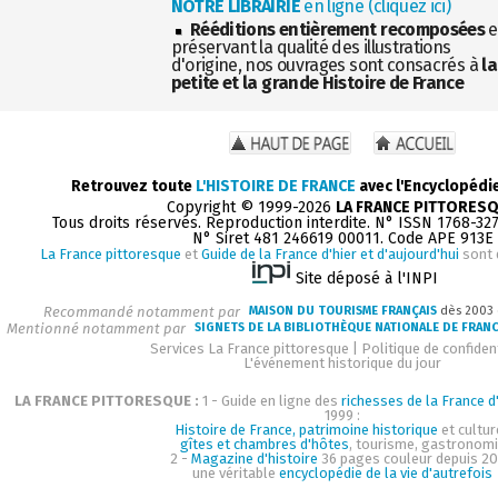
NOTRE LIBRAIRIE
en ligne (cliquez ici)
Rééditions entièrement recomposées
e
préservant la qualité des illustrations
d'origine, nos ouvrages sont consacrés à
la
petite et la grande Histoire de France
Retrouvez toute
L'HISTOIRE DE FRANCE
avec l'Encyclopédi
Copyright © 1999-2026
LA FRANCE PITTORES
Tous droits réservés. Reproduction interdite. N° ISSN 1768-32
N° Siret 481 246619 00011. Code APE 913E
La France pittoresque
et
Guide de la France d'hier et d'aujourd'hui
sont 
Site déposé à l'INPI
Recommandé notamment par
MAISON DU TOURISME FRANÇAIS
dès 2003
Mentionné notamment par
SIGNETS DE LA BIBLIOTHÈQUE NATIONALE DE FRAN
Services La France pittoresque
|
Politique de confident
L'événement historique du jour
LA FRANCE PITTORESQUE :
1 - Guide en ligne des
richesses de la France d'
1999 :
Histoire de France, patrimoine historique
et cultur
gîtes et chambres d'hôtes
, tourisme, gastronom
2 -
Magazine d'histoire
36 pages couleur depuis 20
une véritable
encyclopédie de la vie d'autrefois