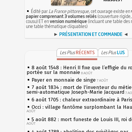
Édité par
La France pittoresque
, cet ouvrage existe en
papier comprenant 3 volumes reliés
(couverture rigide,
cousu) ET en
version numérique
(incluant une table des 
une table thématique cliquables)
►
PRÉSENTATION ET COMMANDE
◄
Les Plus
RÉCENTS
Les Plus
LUS
8 août 1548 : Henri II fixe que l’effigie du r
portée sur la monnaie
8 AOÛT
Payer en monnaie de singe
7 AOÛT
7 août 1834 : mort de l'inventeur du métier
semi-automatique Joseph-Marie Jacquard
7 A
6 août 1705 : chaleur extraordinaire à Pari
Occi : village fantôme surplombant la Ha
AOÛT
5 août 882 : mort funeste de Louis III, roi 
AOÛT
4 août 1789 : abolition des privilèges par