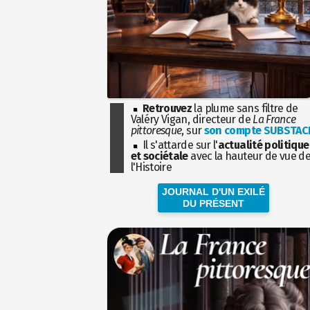
Retrouvez
la plume sans filtre de
Valéry Vigan, directeur de
La France
pittoresque
, sur
son compte SUBSTAC
Il s'attarde sur l'
actualité politique
et sociétale
avec la hauteur de vue d
l'Histoire
JOURNAL D'UN EXILÉ
DU PRÉSENT