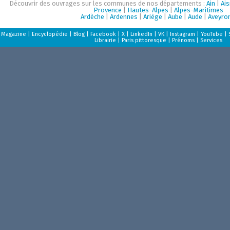
Découvrir des ouvrages sur les communes de nos départements :
Ain
|
Ai
Provence
|
Hautes-Alpes
|
Alpes-Maritimes
Ardèche
|
Ardennes
|
Ariège
|
Aube
|
Aude
|
Aveyro
Magazine
|
Encyclopédie
|
Blog
|
Facebook
|
X
|
LinkedIn
|
VK
|
Instagram
|
YouTube
|
Librairie
|
Paris pittoresque
|
Prénoms
|
Services