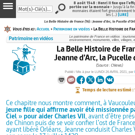
8 août 1548 : Henri II fixe que l’eff
portée sur la monnaie
> Jusqu’à la fin
monnaies étaient fort grossièrement tr
les (…)
[LIRE]
La Belle Histoire de France (16) : Jeanne d'Arc, la Pucelle d'Or
Vous êtes ici :
Accueil
>
Patrimoine en vidéos
> La Belle Histoire de Fra
Patrimoine en vidéos
Le patrimoine de France en vidéos : tourisme
environnement, monuments, villes, villages, e
La Belle Histoire de Fran
Jeanne d’Arc, la Pucelle
(Source : CNews)
Publié / Mis à jour le
LUNDI
26 AVRIL 2021
, par
Temps de lecture estimé :
Ce chapitre nous montre comment, à Vaucouleu
jeune fille qui affirme avoir été missionnée pa
Ciel » pour aider Charles VII
, avant d’être pré
de Chinon puis de se voir confier l’ost de Fran
ayant libéré Orléans, Jeanne conduisit Charles 