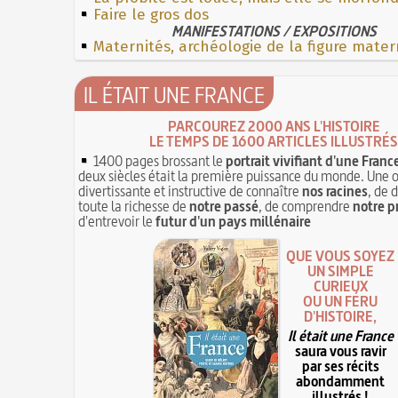
Faire le gros dos
MANIFESTATIONS / EXPOSITIONS
Maternités, archéologie de la figure mater
IL ÉTAIT UNE FRANCE
PARCOUREZ 2000 ANS L'HISTOIRE
LE TEMPS DE 1600 ARTICLES ILLUSTRÉS
1400 pages brossant le
portrait vivifiant d'une Franc
deux siècles était la première puissance du monde. Une 
divertissante et instructive de connaître
nos racines
, de 
toute la richesse de
notre passé
, de comprendre
notre p
d'entrevoir le
futur d'un pays millénaire
QUE VOUS SOYEZ
UN SIMPLE
CURIEUX
OU UN FÉRU
D'HISTOIRE,
Il était une France
saura vous ravir
par ses récits
abondamment
illustrés !