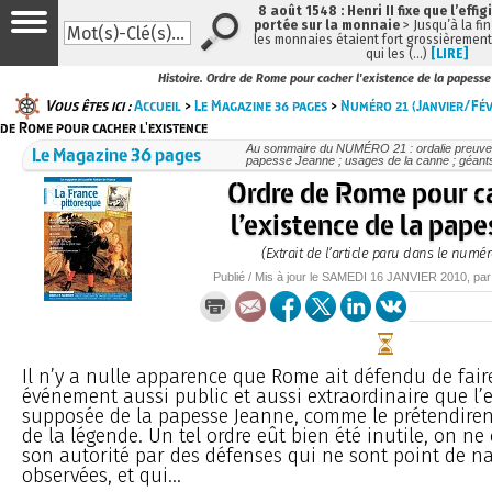
8 août 1548 : Henri II fixe que l’effig
portée sur la monnaie
> Jusqu’à la fin
les monnaies étaient fort grossièrement 
qui les (…)
[LIRE]
Histoire. Ordre de Rome pour cacher l'existence de la papesse
Vous êtes ici :
Accueil
>
Le Magazine 36 pages
>
Numéro 21 (Janvier/Fév
de Rome pour cacher l'existence
Le Magazine 36 pages
Au sommaire du NUMÉRO 21 : ordalie preuve ju
papesse Jeanne ; usages de la canne ; géants
Ordre de Rome pour c
l’existence de la pape
(Extrait de l’article paru dans le numér
Publié / Mis à jour le
SAMEDI
16 JANVIER 2010
, pa
Il n’y a nulle apparence que Rome ait défendu de fai
événement aussi public et aussi extraordinaire que l’
supposée de la papesse Jeanne, comme le prétendiren
de la légende. Un tel ordre eût bien été inutile, on n
son autorité par des défenses qui ne sont point de na
observées, et qui...