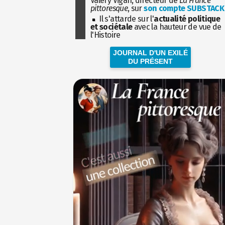
Valéry Vigan, directeur de
La France
pittoresque
, sur
son compte SUBSTACK
Il s'attarde sur l'
actualité politique
et sociétale
avec la hauteur de vue de
l'Histoire
JOURNAL D'UN EXILÉ
DU PRÉSENT