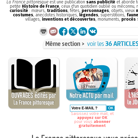
La France pittoresque
est une publication
sans publicité
et aborde t
petite
Histoire de France
, ceux d'un quotidien oublié ou méconnu,
curiosité
: mœurs,
traditions
, fêtes,
personnages
, objets, vieux
costumes
, anecdotes historiques,
légendes
, superstitions,
faune
villages,
inventions et découvertes
, monuments,
procès
s
Même section >
voir les
36 ARTICLE
Saisissez votre mail, et
appuyez sur OK
pour vous
abonner
gratuitement