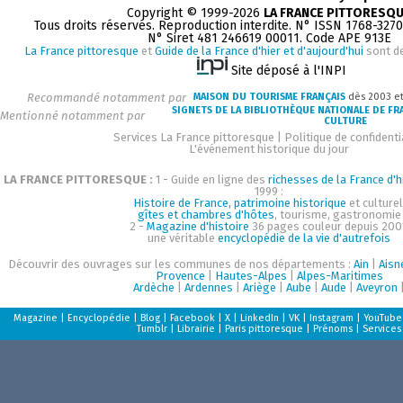
Copyright © 1999-2026
LA FRANCE PITTORESQ
Tous droits réservés. Reproduction interdite. N° ISSN 1768-327
N° Siret 481 246619 00011. Code APE 913E
La France pittoresque
et
Guide de la France d'hier et d'aujourd'hui
sont d
Site déposé à l'INPI
Recommandé notamment par
MAISON DU TOURISME FRANÇAIS
dès 2003 e
SIGNETS DE LA BIBLIOTHÈQUE NATIONALE DE FR
Mentionné notamment par
CULTURE
Services La France pittoresque
|
Politique de confidenti
L'événement historique du jour
LA FRANCE PITTORESQUE :
1 - Guide en ligne des
richesses de la France d'h
1999 :
Histoire de France, patrimoine historique
et culturel
gîtes et chambres d'hôtes
, tourisme, gastronomie
2 -
Magazine d'histoire
36 pages couleur depuis 200
une véritable
encyclopédie de la vie d'autrefois
Découvrir des ouvrages sur les communes de nos départements :
Ain
|
Aisn
Provence
|
Hautes-Alpes
|
Alpes-Maritimes
Ardèche
|
Ardennes
|
Ariège
|
Aube
|
Aude
|
Aveyron
Magazine
|
Encyclopédie
|
Blog
|
Facebook
|
X
|
LinkedIn
|
VK
|
Instagram
|
YouTube
Tumblr
|
Librairie
|
Paris pittoresque
|
Prénoms
|
Services