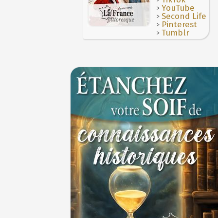
1ER JUILLET
>
YouTube
>
Second Life
>
Pinterest
>
Tumblr