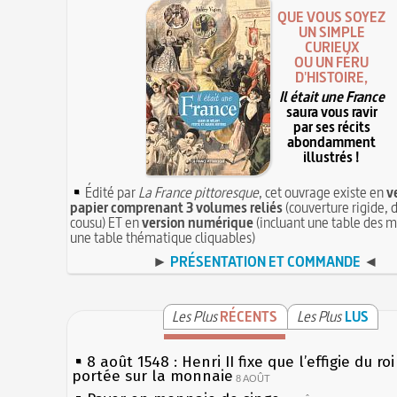
QUE VOUS SOYEZ
UN SIMPLE
CURIEUX
OU UN FÉRU
D'HISTOIRE,
Il était une France
saura vous ravir
par ses récits
abondamment
illustrés !
Édité par
La France pittoresque
, cet ouvrage existe en
v
papier comprenant 3 volumes reliés
(couverture rigide, d
cousu) ET en
version numérique
(incluant une table des m
une table thématique cliquables)
►
PRÉSENTATION ET COMMANDE
◄
Les Plus
RÉCENTS
Les Plus
LUS
8 août 1548 : Henri II fixe que l’effigie du ro
portée sur la monnaie
8 AOÛT