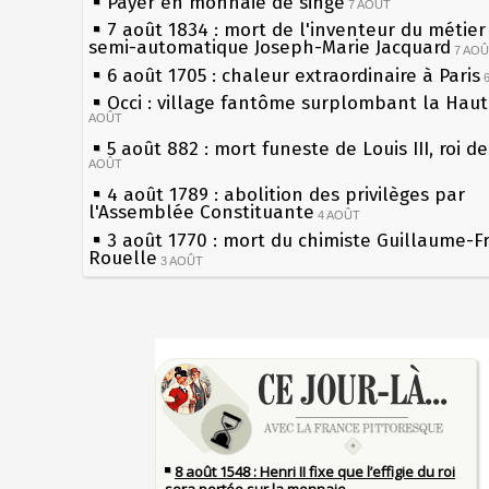
Payer en monnaie de singe
7 AOÛT
7 août 1834 : mort de l'inventeur du métier 
semi-automatique Joseph-Marie Jacquard
7 AO
6 août 1705 : chaleur extraordinaire à Paris
Occi : village fantôme surplombant la Hau
AOÛT
5 août 882 : mort funeste de Louis III, roi d
AOÛT
4 août 1789 : abolition des privilèges par
l'Assemblée Constituante
4 AOÛT
3 août 1770 : mort du chimiste Guillaume-F
Rouelle
3 AOÛT
Musée Jean de La Fontaine : réouverture a
rénovation
2 AOÛT
2 août 1802 : Bonaparte est nommé consul 
Sécheresses (Grandes), étés caniculaires à 
AOÛT
les siècles
1er août 1589 : Henri III est poignardé à Sa
27 mai 1610 : supplice de François Ravaillac
par Jacques Clément, moine jacobin
du roi Henri IV
1ER AOÛT
31 juillet 1899 : décret instaurant les moug
Pierre qui roule n'amasse pas mousse
boîtes aux lettres en fonte de Léon Mougeot
Qui aime bien châtie bien
30 juillet 1918 : mort d'Auguste Poulain, fo
Tout vient à point à qui sait attendre
Chocolat Poulain