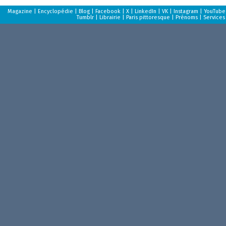
Magazine
|
Encyclopédie
|
Blog
|
Facebook
|
X
|
LinkedIn
|
VK
|
Instagram
|
YouTube
Tumblr
|
Librairie
|
Paris pittoresque
|
Prénoms
|
Services