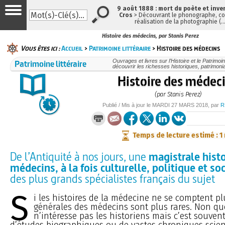
9 août 1888 : mort du poète et inve
Cros
> Découvrant le phonographe, con
réalisation de la photographie (
Histoire des médecins, par Stanis Perez
Vous êtes ici :
Accueil
>
Patrimoine littéraire
> Histoire des médecins
Patrimoine littéraire
Ouvrages et livres sur l’Histoire et le Patrimo
découvrir les richesses historiques, patrimonia
Histoire des médec
(par Stanis Perez)
Publié / Mis à jour le
MARDI
27 MARS 2018
, par
R
Temps de lecture estimé : 1
De l’Antiquité à nos jours, une
magistrale histo
médecins, à la fois culturelle, politique et so
des plus grands spécialistes français du sujet
S
i les histoires de la médecine ne se comptent plu
générales des médecins sont plus rares. Non qu
n’intéresse pas les historiens mais c’est souven
d’études biographiques ou de vastes chroniques scien