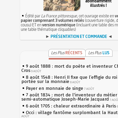
abondamment
illustrés !
Édité par
La France pittoresque
, cet ouvrage existe en
v
papier comprenant 3 volumes reliés
(couverture rigide, d
cousu) ET en
version numérique
(incluant une table des m
une table thématique cliquables)
►
PRÉSENTATION ET COMMANDE
◄
Les Plus
RÉCENTS
Les Plus
LUS
9 août 1888 : mort du poète et inventeur C
Cros
9 AOÛT
8 août 1548 : Henri II fixe que l’effigie du ro
portée sur la monnaie
8 AOÛT
Payer en monnaie de singe
7 AOÛT
7 août 1834 : mort de l'inventeur du métier 
semi-automatique Joseph-Marie Jacquard
7 AO
6 août 1705 : chaleur extraordinaire à Paris
Occi : village fantôme surplombant la Hau
AOÛT