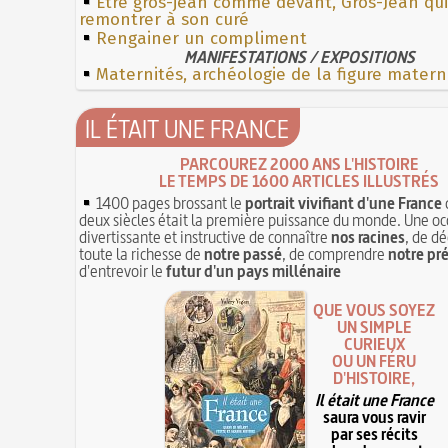
Etre gros-jean comme devant, Gros-Jean qui
remontrer à son curé
Rengainer un compliment
MANIFESTATIONS / EXPOSITIONS
Maternités, archéologie de la figure matern
IL ÉTAIT UNE FRANCE
PARCOUREZ 2000 ANS L'HISTOIRE
LE TEMPS DE 1600 ARTICLES ILLUSTRÉS
1400 pages brossant le
portrait vivifiant d'une France
deux siècles était la première puissance du monde. Une oc
divertissante et instructive de connaître
nos racines
, de dé
toute la richesse de
notre passé
, de comprendre
notre pr
d'entrevoir le
futur d'un pays millénaire
QUE VOUS SOYEZ
UN SIMPLE
CURIEUX
OU UN FÉRU
D'HISTOIRE,
Il était une France
saura vous ravir
par ses récits