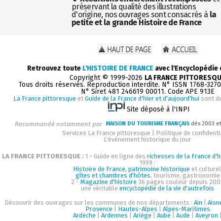
préservant la qualité des illustrations
d'origine, nos ouvrages sont consacrés à
la
petite et la grande Histoire de France
Retrouvez toute
L'HISTOIRE DE FRANCE
avec l'Encyclopédie
Copyright © 1999-2026
LA FRANCE PITTORESQ
Tous droits réservés. Reproduction interdite. N° ISSN 1768-327
N° Siret 481 246619 00011. Code APE 913E
La France pittoresque
et
Guide de la France d'hier et d'aujourd'hui
sont d
Site déposé à l'INPI
Recommandé notamment par
MAISON DU TOURISME FRANÇAIS
dès 2003 e
Services La France pittoresque
|
Politique de confidenti
L'événement historique du jour
LA FRANCE PITTORESQUE :
1 - Guide en ligne des
richesses de la France d'h
1999 :
Histoire de France, patrimoine historique
et culturel
gîtes et chambres d'hôtes
, tourisme, gastronomie
2 -
Magazine d'histoire
36 pages couleur depuis 200
une véritable
encyclopédie de la vie d'autrefois
Découvrir des ouvrages sur les communes de nos départements :
Ain
|
Aisn
Provence
|
Hautes-Alpes
|
Alpes-Maritimes
Ardèche
|
Ardennes
|
Ariège
|
Aube
|
Aude
|
Aveyron