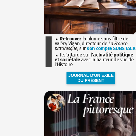
Retrouvez
la plume sans filtre de
Valéry Vigan, directeur de
La France
pittoresque
, sur
son compte SUBSTACK
Il s'attarde sur l'
actualité politique
et sociétale
avec la hauteur de vue de
l'Histoire
JOURNAL D'UN EXILÉ
DU PRÉSENT