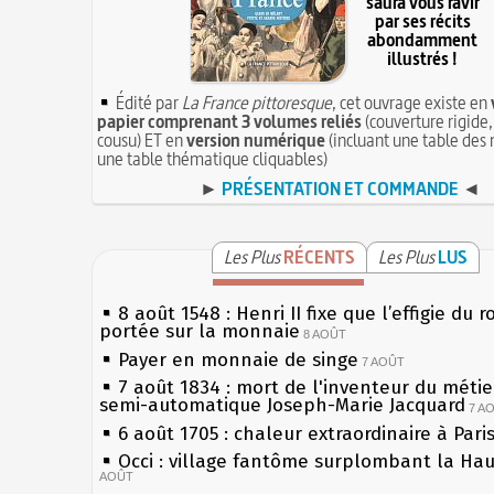
saura vous ravir
par ses récits
abondamment
illustrés !
Édité par
La France pittoresque
, cet ouvrage existe en
papier comprenant 3 volumes reliés
(couverture rigide,
cousu) ET en
version numérique
(incluant une table des 
une table thématique cliquables)
►
PRÉSENTATION ET COMMANDE
◄
Les Plus
RÉCENTS
Les Plus
LUS
8 août 1548 : Henri II fixe que l’effigie du r
portée sur la monnaie
8 AOÛT
Payer en monnaie de singe
7 AOÛT
7 août 1834 : mort de l'inventeur du métier
semi-automatique Joseph-Marie Jacquard
7 A
6 août 1705 : chaleur extraordinaire à Pari
Occi : village fantôme surplombant la Ha
AOÛT