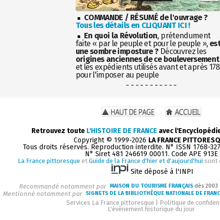
COMMANDE / RÉSUMÉ de l'ouvrage ?
Tous les détails en CLIQUANT ICI !
En quoi la Révolution
, prétendument
faite « par le peuple et pour le peuple »,
es
une sombre imposture ?
Découvrez les
origines anciennes de ce bouleversement
et les expédients utilisés avant et après 17
pour l'imposer au peuple
- - - - - - - - - - -
Retrouvez toute
L'HISTOIRE DE FRANCE
avec l'Encyclopédi
Copyright © 1999-2026
LA FRANCE PITTORES
Tous droits réservés. Reproduction interdite. N° ISSN 1768-32
N° Siret 481 246619 00011. Code APE 913E
La France pittoresque
et
Guide de la France d'hier et d'aujourd'hui
sont 
Site déposé à l'INPI
Recommandé notamment par
MAISON DU TOURISME FRANÇAIS
dès 2003
Mentionné notamment par
SIGNETS DE LA BIBLIOTHÈQUE NATIONALE DE FRAN
Services La France pittoresque
|
Politique de confident
L'événement historique du jour