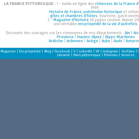
LA FRANCE PITTORESQUE :
1 - Guide en ligne des
richesses de la France d'
1999 :
Histoire de France, patrimoine historique
et cultur
gîtes et chambres d'hôtes
, tourisme, gastronom
2 -
Magazine d'histoire
36 pages couleur depuis 20
une véritable
encyclopédie de la vie d'autrefois
Découvrir des ouvrages sur les communes de nos départements :
Ain
|
Ai
Provence
|
Hautes-Alpes
|
Alpes-Maritimes
Ardèche
|
Ardennes
|
Ariège
|
Aube
|
Aude
|
Aveyro
Magazine
|
Encyclopédie
|
Blog
|
Facebook
|
X
|
LinkedIn
|
VK
|
Instagram
|
YouTube
|
Librairie
|
Paris pittoresque
|
Prénoms
|
Services