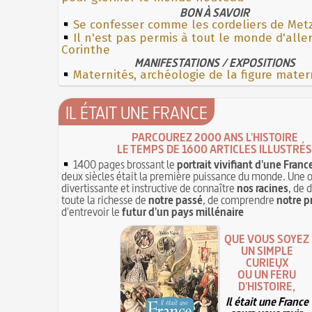
BON À SAVOIR
Se confesser comme les cordeliers de Met
Il n'est pas permis à tout le monde d'alle
Corinthe
MANIFESTATIONS / EXPOSITIONS
Maternités, archéologie de la figure mater
IL ÉTAIT UNE FRANCE
PARCOUREZ 2000 ANS L'HISTOIRE
LE TEMPS DE 1600 ARTICLES ILLUSTRÉS
1400 pages brossant le
portrait vivifiant d'une Franc
deux siècles était la première puissance du monde. Une 
divertissante et instructive de connaître
nos racines
, de 
toute la richesse de
notre passé
, de comprendre
notre p
d'entrevoir le
futur d'un pays millénaire
QUE VOUS SOYEZ
UN SIMPLE
CURIEUX
OU UN FÉRU
D'HISTOIRE,
Il était une France