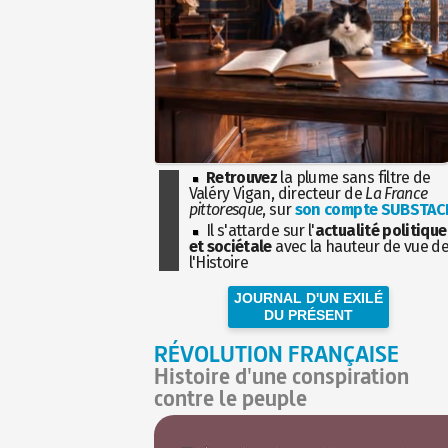
Retrouvez
la plume sans filtre de
Valéry Vigan, directeur de
La France
pittoresque
, sur
son compte SUBSTAC
Il s'attarde sur l'
actualité politique
et sociétale
avec la hauteur de vue d
l'Histoire
JOURNAL D'UN EXILÉ
DU PRÉSENT
RÉVOLUTION FRANÇAISE
Histoire d'une conspiration
contre le peuple