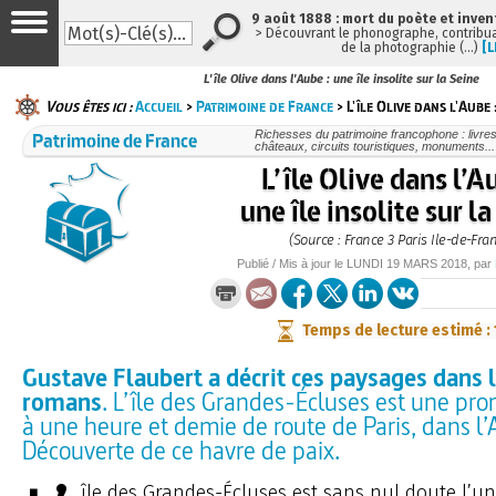
9 août 1888 : mort du poète et inven
> Découvrant le phonographe, contribuan
de la photographie (…)
[L
L'île Olive dans l'Aube : une île insolite sur la Seine
Vous êtes ici :
Accueil
>
Patrimoine de France
> L'île Olive dans l'Aube :
Patrimoine de France
Richesses du patrimoine francophone : livre
châteaux, circuits touristiques, monuments...
L’île Olive dans l’A
une île insolite sur l
(Source : France 3 Paris Ile-de-Fra
Publié / Mis à jour le
LUNDI
19 MARS 2018
, par
Temps de lecture estimé :
Gustave Flaubert a décrit ces paysages dans l
romans
. L’île des Grandes-Écluses est une pr
à une heure et demie de route de Paris, dans l’
Découverte de ce havre de paix.
île des Grandes-Écluses est sans nul doute l’une