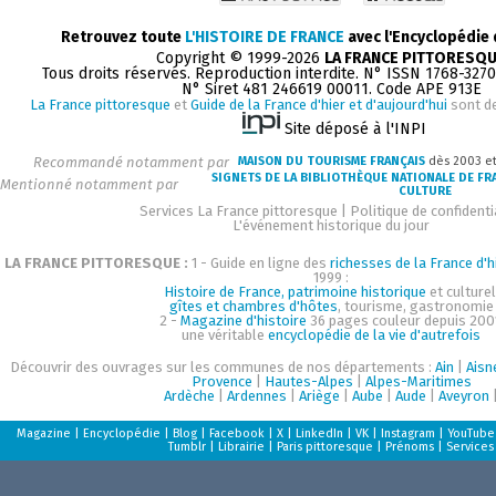
Retrouvez toute
L'HISTOIRE DE FRANCE
avec l'Encyclopédie
Copyright © 1999-2026
LA FRANCE PITTORESQ
Tous droits réservés. Reproduction interdite. N° ISSN 1768-327
N° Siret 481 246619 00011. Code APE 913E
La France pittoresque
et
Guide de la France d'hier et d'aujourd'hui
sont d
Site déposé à l'INPI
Recommandé notamment par
MAISON DU TOURISME FRANÇAIS
dès 2003 e
SIGNETS DE LA BIBLIOTHÈQUE NATIONALE DE FR
Mentionné notamment par
CULTURE
Services La France pittoresque
|
Politique de confidenti
L'événement historique du jour
LA FRANCE PITTORESQUE :
1 - Guide en ligne des
richesses de la France d'h
1999 :
Histoire de France, patrimoine historique
et culturel
gîtes et chambres d'hôtes
, tourisme, gastronomie
2 -
Magazine d'histoire
36 pages couleur depuis 200
une véritable
encyclopédie de la vie d'autrefois
Découvrir des ouvrages sur les communes de nos départements :
Ain
|
Aisn
Provence
|
Hautes-Alpes
|
Alpes-Maritimes
Ardèche
|
Ardennes
|
Ariège
|
Aube
|
Aude
|
Aveyron
Magazine
|
Encyclopédie
|
Blog
|
Facebook
|
X
|
LinkedIn
|
VK
|
Instagram
|
YouTube
Tumblr
|
Librairie
|
Paris pittoresque
|
Prénoms
|
Services