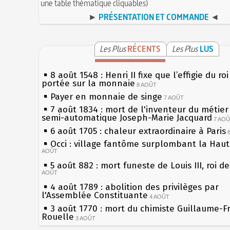
une table thématique cliquables)
►
PRÉSENTATION ET COMMANDE
◄
Les Plus
RÉCENTS
Les Plus
LUS
8 août 1548 : Henri II fixe que l’effigie du ro
portée sur la monnaie
8 AOÛT
Payer en monnaie de singe
7 AOÛT
7 août 1834 : mort de l'inventeur du métier 
semi-automatique Joseph-Marie Jacquard
7 AO
6 août 1705 : chaleur extraordinaire à Paris
Occi : village fantôme surplombant la Hau
AOÛT
5 août 882 : mort funeste de Louis III, roi d
AOÛT
4 août 1789 : abolition des privilèges par
l'Assemblée Constituante
4 AOÛT
3 août 1770 : mort du chimiste Guillaume-F
Rouelle
3 AOÛT