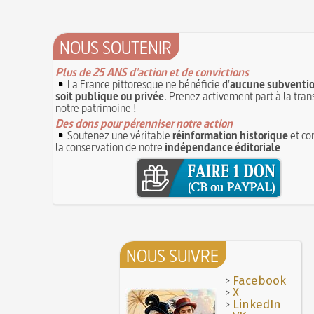
12 juillet 1682 : mort de l’astronome Jean P
Molay (Jacques de) : grand maître des Temp
mort sur le bûcher, à l'origine de la légende 
JUILLET
maudits
11 juillet 1784 : tumulte dans le Jardin du
NOUS SOUTENIR
30 mai 1778 : mort de Voltaire (François-Ma
Luxembourg au sujet du ballon de l'abbé Mi
Arouet)
JUILLET
Plus de 25 ANS d'action et de convictions
C'est la mouche du coche
10 juillet 1900 : inauguration du métropolit
La France pittoresque ne bénéficie d'
aucune subventio
Paris
Noël (Repas du réveillon de) : repas gras s
10 JUILLET
soit publique ou privée
. Prenez activement part à la tra
à la messe de minuit
notre patrimoine !
9 juillet 1516 : sentence contre des chenille
mulots causant des dégâts dans le territoire 
Joutes et tournois
Des dons pour pérenniser notre action
Soutenez une véritable
réinformation historique
et co
9 JUILLET
Coiffures : évolution et modes du VIe au XVe
la conservation de notre
indépendance éditoriale
Royal sirop de pommes : curieuse panacée 
A quelque chose malheur est bon
siècle
8 JUILLET
14 septembre 1927 : mort tragique de la d
8 juillet 1827 : mort du corsaire Robert Sur
Isadora Duncan
JUILLET
Poisson d'avril (Origine du)
7 juillet 1784 : mort de Louis Anseaume, l'u
Mentchikoff de Chartres : le bonbon et son 
pères de l'opéra-comique
7 JUILLET
On a souvent besoin d'un plus petit que so
6 juillet 1819 : décès de Sophie Blanchard,
Avoir la tête près du bonnet
femme aéronaute professionnelle
NOUS SUIVRE
6 JUILLET
Bûche de Noël (Origine et histoire de la)
5 juillet 1857 : mort de Barthélemy Thimonn
28 juillet 1794 : supplice de Robespierre et
inventeur de la machine à coudre
>
Facebook
5 JUILLET
partie de ses complices
>
X
Maison Blanqui : restauration d'horloges et
>
LinkedIn
16 octobre 1793 : exécution de la reine Mari
pendules anciennes (Moselle)
4 JUILLET