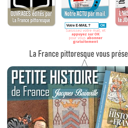
Saisissez votre mail, et
appuyez sur OK
pour vous
abonner
gratuitement