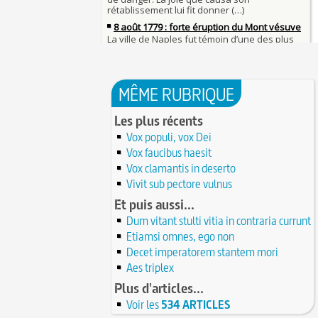
23 juillet 1692 : mort de l'historien et gram
Mort de Roland à Roncevaux en 778 : entre 
Gilles Ménage
et légende
23 JUILLET
22 juillet 1894 : épreuve finale de la premi
C'est le pot de terre contre le pot de fer
compétition automobile de l'histoire
22 JUILLET
L'habit ne fait pas le moine
21 juillet 1798 : marche des Français au Cair
Lucie de Pracontal : emmurée vive le jour d
bataille des Pyramides
mariage au château de Montségur (Dauphiné
20 JUILLET
MÊME RUBRIQUE
Robert II le Pieux ou le Sage ou le Dévot (n
Saint Nicolas : vie, miracles, légendes
mort le 20 juillet 1031)
20 JUILLET
28 mars 1757 : exécution de Damiens pour t
Les plus récents
19 juillet 1900 : mise en service du Métropo
d'assassinat sur Louis XV
Vox populi, vox Dei
Paris
19 JUILLET
Valentin (Saint) : pourquoi fut-il décapité e
Vox faucibus haesit
l'origine de festivités ?
18 juillet 1721 : mort du peintre Jean-Antoi
Vox clamantis in deserto
Watteau
À force de forger on devient forgeron
18 JUILLET
Vivit sub pectore vulnus
17 juillet 1429 : Charles VII est sacré à Reim
10 octobre 1853 : premiers essais d'un tél
Et puis aussi...
Charles Bourseul, plus de 20 ans avant Bell
16 juillet 1907 : mort de l'ancien préfet et
ambassadeur Eugène Poubelle
Glanage (Le) : pratique ancestrale encadré
Dum vitant stulti vitia in contraria currunt
16 JUILLET
Henri II et toujours en vigueur
Etiamsi omnes, ego non
15 juillet 1533 : pose de la première pierre 
de Ville de Paris
Tortures et supplices au XVIe siècle
Decet imperatorem stantem mori
15 JUILLET
19 avril 1906 : mort de Pierre Curie, pionnie
14 juillet 1827 : mort du physicien Augustin 
Aes triplex
l'étude de la radioactivité
fondateur de l'optique moderne
14 JUILLET
Plus d'articles...
L'oisiveté est la mère de tous les vices
13 juillet 1788 : violent ouragan traversant
Voir les
534 ARTICLES
et ravageant les moissons
Il faut manger pour vivre et non vivre pou
13 JUILLET