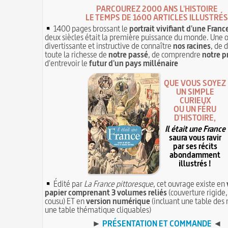
PARCOUREZ 2000 ANS L'HISTOIRE
LE TEMPS DE 1600 ARTICLES ILLUSTRÉS
1400 pages brossant le
portrait vivifiant d'une Franc
deux siècles était la première puissance du monde. Une 
divertissante et instructive de connaître
nos racines
, de 
toute la richesse de
notre passé
, de comprendre
notre p
d'entrevoir le
futur d'un pays millénaire
QUE VOUS SOYEZ
UN SIMPLE
CURIEUX
OU UN FÉRU
D'HISTOIRE,
Il était une France
saura vous ravir
par ses récits
abondamment
illustrés !
Édité par
La France pittoresque
, cet ouvrage existe en
papier comprenant 3 volumes reliés
(couverture rigide,
cousu) ET en
version numérique
(incluant une table des 
une table thématique cliquables)
►
PRÉSENTATION ET COMMANDE
◄