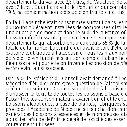
départements du Var avec 2,5 litres, du Vaucluse, de l
avec 2 litres. Quant à la ville de Pontarlier qui comptai
1905, sa consommation a décuplé en trente-cinq ans, 
En fait, l’absinthe était consommée surtout dans les r
du Doubs où étaient installées de nombreuses distille
une question de mode et dans le Midi de la France où 
boisson rafraîchissante par excellence. Ceci représenta
départements qui absorbaient à eux seuls 65 % de l
totale de la France. L’absinthe qui avait le tort d’être 
exutoire tout trouvé à l’alcoolisme. Tous les maux por
de-vie et le vin furent mis sur son compte. L’absinthe 
fléau social et pour elle on invente l’expression de
pér
verte
devint ainsi sorcière.
Dès 1902, le Président du Conseil avait demandé à l’A
Médecine d’étudier cette grave question de l’alcoolisme.
créé en son sein une Commission dite de l’alcoolisme
d’analyser la toxicité de toutes les boissons à base d’
l’absinthe, les consommateurs avaient en effet le choi
boissons alcooliques, à base de plantes, fabriquées s
procédés. L’Académie de Médecine se pencha donc sur
général des boissons à essences et de nombreuses di
alors lieu afin de définir le degré de toxicité des essen
couramment utilisées.