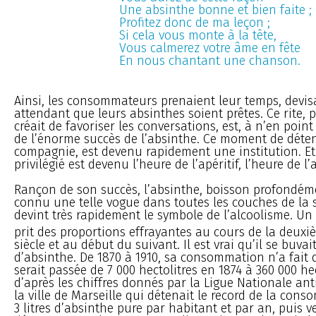
Une absinthe bonne et bien faite ;
Profitez donc de ma leçon ;
Si cela vous monte à la tête,
Vous calmerez votre âme en fête
En nous chantant une chanson.
Ainsi, les consommateurs prenaient leur temps, devis
attendant que leurs absinthes soient prêtes. Ce rite, p
créait de favoriser les conversations, est, à n’en point 
de l’énorme succès de l’absinthe. Ce moment de déten
compagnie, est devenu rapidement une institution. Et
privilégié est devenu l’heure de l’apéritif, l’heure de l’
Rançon de son succès, l’absinthe, boisson profondéme
connu une telle vogue dans toutes les couches de la s
devint très rapidement le symbole de l’alcoolisme. Un
prit des proportions effrayantes au cours de la deuxi
siècle et au début du suivant. Il est vrai qu’il se buv
d’absinthe. De 1870 à 1910, sa consommation n’a fait qu
serait passée de 7 000 hectolitres en 1874 à 360 000 hec
d’après les chiffres donnés par la Ligue Nationale anti
la ville de Marseille qui détenait le record de la con
3 litres d’absinthe pure par habitant et par an, puis v