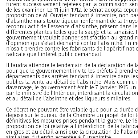
furent successivement rejetées par la commission sén
de les examiner. Le 11 juin 1912, le Sénat adopta cepe
proposition de M. Ouvrier tendant à interdire, non pas
d’absinthe mais toute liqueur renfermant de la thuyo
reconnu actif de l’essence d’absinthe, présent dans le
différentes plantes telles que la sauge et la tanaisie. 
gouvernement voulait donner satisfaction au grand
d’opinion qui s’était déchaîné contre l’absinthe. En m
n’osait prendre contre les fabricants de l’apéritif nat
radicale que l’intérêt public demandait.
Il faudra attendre le lendemain de la déclaration de l
pour que le gouvernement invite les préfets à prendre
départements des arrêtés tendant à interdire dans le
publics la vente au détail de l’absinthe. Mais comme il 
davantage, le gouvernement émit le 7 janvier 1915 un 
par le ministre de l’Intérieur, interdisant la circulatio
et au détail de l’absinthe et des liqueurs similaires.
Ce décret ne pouvant être valable que pour la durée de 
déposé sur le bureau de la Chambre un projet de loi 
définitives les mesures prises pendant la guerre. Le 16
proposition de loi relative à l’interdiction de la fabric
en gros et au détail ainsi que la circulation de l’absi
similaires, fut enfin acceptée à l’unanimité.