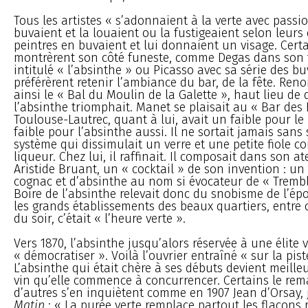
Tous les artistes « s’adonnaient à la verte avec passi
buvaient et la louaient ou la fustigeaient selon leurs 
peintres en buvaient et lui donnaient un visage. Cert
montrèrent son côté funeste, comme Degas dans son
intitulé « l’absinthe » ou Picasso avec sa série des b
préférèrent retenir l’ambiance du bar, de la fête. Ren
ainsi le « Bal du Moulin de la Galette », haut lieu de
l’absinthe triomphait. Manet se plaisait au « Bar des F
Toulouse-Lautrec, quant à lui, avait un faible pour l
faible pour l’absinthe aussi. Il ne sortait jamais sans
système qui dissimulait un verre et une petite fiole c
liqueur. Chez lui, il raffinait. Il composait dans son a
Aristide Bruant, un « cocktail » de son invention : u
cognac et d’absinthe au nom si évocateur de « Trembl
Boire de l’absinthe relevait donc du snobisme de l’ép
les grands établissements des beaux quartiers, entre 
du soir, c’était « l’heure verte ».
Vers 1870, l’absinthe jusqu’alors réservée à une élite 
« démocratiser ». Voilà l’ouvrier entraîné « sur la pis
L’absinthe qui était chère à ses débuts devient meill
vin qu’elle commence à concurrencer. Certains le rem
d’autres s’en inquiètent comme en 1907 Jean d’Orsay, 
Matin
: « La purée verte remplace partout les flacons