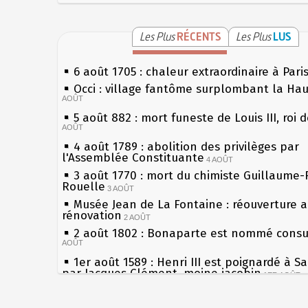
Les Plus
RÉCENTS
Les Plus
LUS
6 août 1705 : chaleur extraordinaire à Pari
Occi : village fantôme surplombant la Ha
AOÛT
5 août 882 : mort funeste de Louis III, roi 
AOÛT
4 août 1789 : abolition des privilèges par
l'Assemblée Constituante
4 AOÛT
3 août 1770 : mort du chimiste Guillaume-
Rouelle
3 AOÛT
Musée Jean de La Fontaine : réouverture 
rénovation
2 AOÛT
2 août 1802 : Bonaparte est nommé consul
AOÛT
1er août 1589 : Henri III est poignardé à S
par Jacques Clément, moine jacobin
1ER AOÛT
31 juillet 1899 : décret instaurant les mou
boîtes aux lettres en fonte de Léon Mougeo