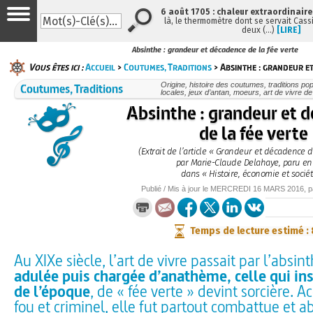
6 août 1705 : chaleur extraordinaire
là, le thermomètre dont se servait Cass
deux (…)
[LIRE]
Absinthe : grandeur et décadence de la fée verte
Vous êtes ici :
Accueil
>
Coutumes, Traditions
> Absinthe : grandeur e
Coutumes, Traditions
Origine, histoire des coutumes, traditions pop
locales, jeux d’antan, moeurs, art de vivre d
Absinthe : grandeur et 
de la fée verte
(Extrait de l’article « Grandeur et décadence d
par Marie-Claude Delahaye, paru en
dans « Histoire, économie et sociét
Publié / Mis à jour le
MERCREDI
16 MARS 2016
, 
Temps de lecture estimé :
Au XIXe siècle, l’art de vivre passait par l’absint
adulée puis chargée d’anathème, celle qui insp
de l’époque
, de « fée verte » devint sorcière. 
fou et criminel, elle fut partout combattue et a