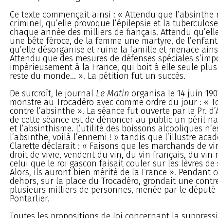
Ce texte commençait ainsi : « Attendu que l’absinthe 
criminel, qu’elle provoque l’épilepsie et la tuberculose
chaque année des milliers de fiançais. Attendu qu’ell
une bête féroce, de la femme une martyre, de l’enfan
qu’elle désorganise et ruine la famille et menace ainsi
Attendu que des mesures de défenses spéciales s’imp
impérieusement à la France, qui boit à elle seule plus
reste du monde... ». La pétition fut un succès.
De surcroît, le journal
Le Matin
organisa le 14 juin 19
monstre au Trocadéro avec comme ordre du jour : « To
contre l’absinthe ». La séance fut ouverte par le Pr. d’
de cette séance est de dénoncer au public un péril nat
et l’absinthisme. L’utilité des boissons alcooliques n’e
l’absinthe, voilà l’ennemi ! » tandis que l’illustre aca
Clarette déclarait : « Faisons que les marchands de vin
droit de vivre, vendent du vin, du vin français, du vin 
celui que le roi gascon faisait couler sur les lèvres 
Alors, ils auront bien mérité de la France ». Pendant 
dehors, sur la place du Trocadéro, grondait une cont
plusieurs milliers de personnes, menée par le député
Pontarlier.
Toutes les propositions de loi concernant la suppress