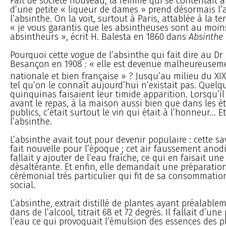
Fait de société nouveau, la femme qui se contentait à 
d’une petite « liqueur de dames » prend désormais l’a
l’absinthe. On la voit, surtout à Paris, attablée à la te
« je vous garantis que les absintheuses sont au moin
absintheurs », écrit H. Balesta en 1860 dans
Absinthe 
Pourquoi cette vogue de l’absinthe qui fait dire au D
Besançon en 1908 : « elle est devenue malheureusem
nationale et bien française » ? Jusqu’au milieu du XIX
tel qu’on le connaît aujourd’hui n’existait pas. Quelq
quinquinas faisaient leur timide apparition. Lorsqu’il 
avant le repas, à la maison aussi bien que dans les é
publics, c’était surtout le vin qui était à l’honneur... E
l’absinthe.
L’absinthe avait tout pour devenir populaire : cette s
fait nouvelle pour l’époque ; cet air faussement anodi
fallait y ajouter de l’eau fraîche, ce qui en faisait une
désaltérante. Et enfin, elle demandait une préparation
cérémonial très particulier qui fit de sa consommation
social.
L’absinthe, extrait distillé de plantes ayant préalabl
dans de l’alcool, titrait 68 et 72 degrés. Il fallait d’une
l’eau ce qui provoquait l’émulsion des essences des pl