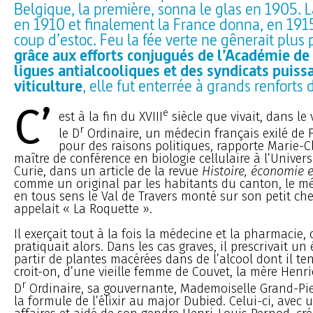
Belgique, la première, sonna le glas en 1905. La
en 1910 et finalement la France donna, en 1915
coup d’estoc. Feu la fée verte ne gênerait plus
grâce aux efforts conjugués de l’Académie de
ligues antialcooliques et des syndicats puiss
viticulture
, elle fut enterrée à grands renforts 
C’
e
est à la fin du XVIII
siècle que vivait, dans le 
r
le D
Ordinaire, un médecin français exilé de
pour des raisons politiques, rapporte Marie-
maître de conférence en biologie cellulaire à l’Univers
Curie, dans un article de la revue
Histoire, économie e
comme un original par les habitants du canton, le m
en tous sens le Val de Travers monté sur son petit che
appelait « La Roquette ».
Il exerçait tout à la fois la médecine et la pharmacie
pratiquait alors. Dans les cas graves, il prescrivait un 
partir de plantes macérées dans de l’alcool dont il te
croit-on, d’une vieille femme de Couvet, la mère Henri
r
D
Ordinaire, sa gouvernante, Mademoiselle Grand-Pie
la formule de l’élixir au major Dubied. Celui-ci, avec 