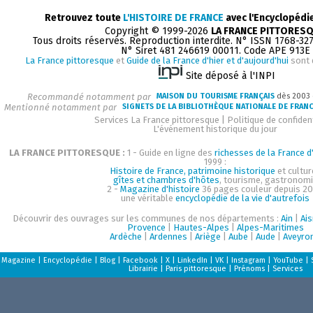
Retrouvez toute
L'HISTOIRE DE FRANCE
avec l'Encyclopédi
Copyright © 1999-2026
LA FRANCE PITTORES
Tous droits réservés. Reproduction interdite. N° ISSN 1768-32
N° Siret 481 246619 00011. Code APE 913E
La France pittoresque
et
Guide de la France d'hier et d'aujourd'hui
sont 
Site déposé à l'INPI
Recommandé notamment par
MAISON DU TOURISME FRANÇAIS
dès 2003
Mentionné notamment par
SIGNETS DE LA BIBLIOTHÈQUE NATIONALE DE FRAN
Services La France pittoresque
|
Politique de confident
L'événement historique du jour
LA FRANCE PITTORESQUE :
1 - Guide en ligne des
richesses de la France d'
1999 :
Histoire de France, patrimoine historique
et cultur
gîtes et chambres d'hôtes
, tourisme, gastronom
2 -
Magazine d'histoire
36 pages couleur depuis 20
une véritable
encyclopédie de la vie d'autrefois
Découvrir des ouvrages sur les communes de nos départements :
Ain
|
Ai
Provence
|
Hautes-Alpes
|
Alpes-Maritimes
Ardèche
|
Ardennes
|
Ariège
|
Aube
|
Aude
|
Aveyro
Magazine
|
Encyclopédie
|
Blog
|
Facebook
|
X
|
LinkedIn
|
VK
|
Instagram
|
YouTube
|
Librairie
|
Paris pittoresque
|
Prénoms
|
Services