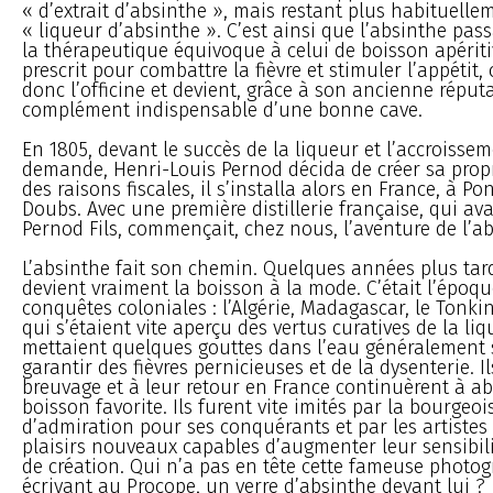
« d’extrait d’absinthe », mais restant plus habituel
« liqueur d’absinthe ». C’est ainsi que l’absinthe pa
la thérapeutique équivoque à celui de boisson apériti
prescrit pour combattre la fièvre et stimuler l’appétit,
donc l’officine et devient, grâce à son ancienne réputa
complément indispensable d’une bonne cave.
En 1805, devant le succès de la liqueur et l’accroissem
demande, Henri-Louis Pernod décida de créer sa propr
des raisons fiscales, il s’installa alors en France, à Po
Doubs. Avec une première distillerie française, qui a
Pernod Fils, commençait, chez nous, l’aventure de l’ab
L’absinthe fait son chemin. Quelques années plus tard,
devient vraiment la boisson à la mode. C’était l’époq
conquêtes coloniales : l’Algérie, Madagascar, le Tonkin.
qui s’étaient vite aperçu des vertus curatives de la li
mettaient quelques gouttes dans l’eau généralement 
garantir des fièvres pernicieuses et de la dysenterie. I
breuvage et à leur retour en France continuèrent à ab
boisson favorite. Ils furent vite imités par la bourgeoi
d’admiration pour ses conquérants et par les artistes
plaisirs nouveaux capables d’augmenter leur sensibili
de création. Qui n’a pas en tête cette fameuse photog
écrivant au Procope, un verre d’absinthe devant lui ?