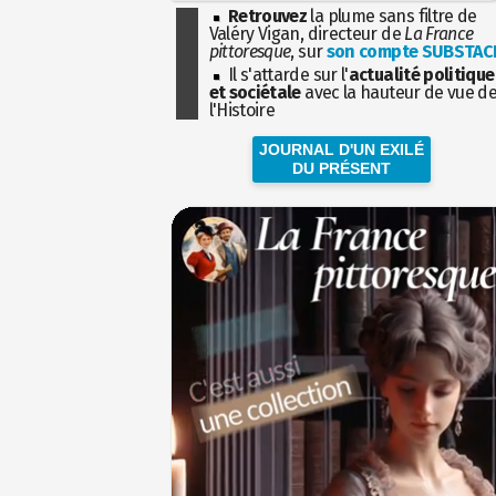
Retrouvez
la plume sans filtre de
Valéry Vigan, directeur de
La France
pittoresque
, sur
son compte SUBSTAC
Il s'attarde sur l'
actualité politique
et sociétale
avec la hauteur de vue d
l'Histoire
JOURNAL D'UN EXILÉ
DU PRÉSENT