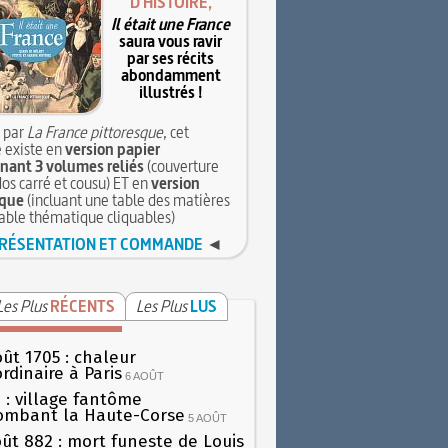
D'HISTOIRE,
Il était une France
saura vous ravir
par ses récits
abondamment
illustrés !
 par
La France pittoresque
, cet
 existe en
version papier
ant 3 volumes reliés
(couverture
dos carré et cousu) ET en
version
que
(incluant une table des matières
table thématique cliquables)
RÉSENTATION ET COMMANDE
◄
Les Plus
RÉCENTS
Les Plus
LUS
oût 1705 : chaleur
rdinaire à Paris
6 AOÛT
 : village fantôme
ombant la Haute-Corse
5 AOÛT
oût 882 : mort funeste de Louis