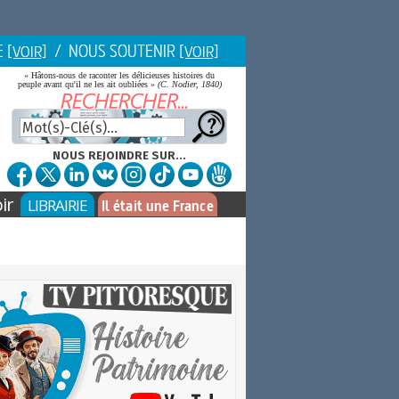
E
/ NOUS SOUTENIR
[VOIR]
[VOIR]
« Hâtons-nous de raconter les délicieuses histoires du
peuple avant qu'il ne les ait oubliées »
(C. Nodier, 1840)
NOUS REJOINDRE SUR...
ir
LIBRAIRIE
Il était une France