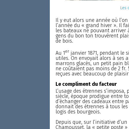
Les 
Il y eut alors une année où l’on 
l’année du « grand hiver ». Il fai
les bateaux ne pouvant arriver 
gens du bon ton trouvèrent plai
de bois.
er
Au 1
janvier 1871, pendant le s
utiles. On envoyait alors à ses 
marrons glacés, un petit pain bla
ne coûtaient pas moins de 2 fr. 
reçues avec beaucoup de plaisir
Le compliment du facteur
L’usage des étrennes s’imposa, 
siècle, époque prodigue entre to
d’échanger des cadeaux entre p
donnait des étrennes à tous les
logis des bourgeois.
Depuis que, sur l’initiative d’u
Chamousset, la « petite poste » 