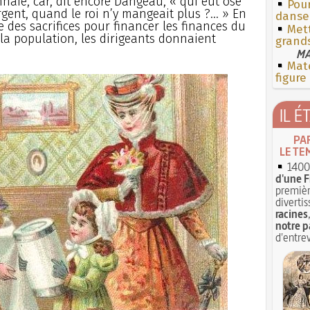
nnaie, car, dit encore Dangeau, « qui eût osé
Pour
gent, quand le roi n’y mangeait plus ?... » En
danse
re des sacrifices pour financer les finances du
Mett
 la population, les dirigeants donnaient
grand
MA
Mate
figure
IL É
PA
LE TE
1400 
d'une F
premièr
divertis
racines
notre p
d'entrev