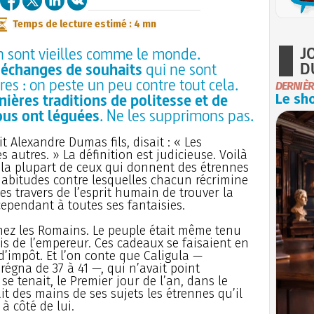
Temps de lecture estimé : 4 mn
J
n sont vieilles comme le monde.
D
, échanges de souhaits
qui ne sont
res : on peste un peu contre tout cela.
DERNIÈR
nières traditions de politesse et de
Le sho
ous ont léguées
. Ne les supprimons pas.
t Alexandre Dumas fils, disait : « Les
es autres. » La définition est judicieuse. Voilà
 la plupart de ceux qui donnent des étrennes
 habitudes contre lesquelles chacun récrimine
es travers de l’esprit humain de trouver la
cependant à toutes ses fantaisies.
hez les Romains. Le peuple était même tenu
is de l’empereur. Ces cadeaux se faisaient en
d’impôt. Et l’on conte que Caligula —
égna de 37 à 41 —, qui n’avait point
e tenait, le Premier jour de l’an, dans le
it des mains de ses sujets les étrennes qu’il
à côté de lui.