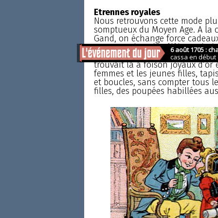
Etrennes royales
Nous retrouvons cette mode plu
somptueux du Moyen Age. A la c
Gand, on échange force cadeaux 
se presse dans la célèbre galerie
marchands d’objets de luxe et de
trouvait là à foison joyaux d’or 
femmes et les jeunes filles, tapi
et boucles, sans compter tous les 
filles, des poupées habillées au