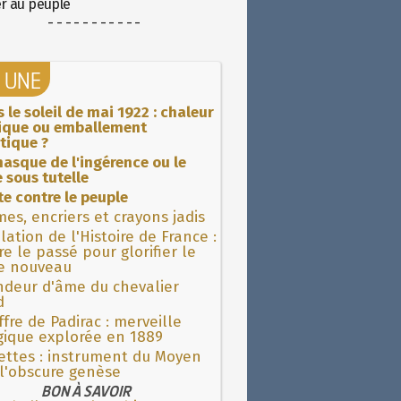
er au peuple
- - - - - - - - - - -
A UNE
 le soleil de mai 1922 : chaleur
rique ou emballement
tique ?
asque de l'ingérence ou le
 sous tutelle
ite contre le peuple
es, encriers et crayons jadis
lation de l'Histoire de France :
re le passé pour glorifier le
 nouveau
ndeur d'âme du chevalier
d
fre de Padirac : merveille
gique explorée en 1889
ettes : instrument du Moyen
l'obscure genèse
BON À SAVOIR