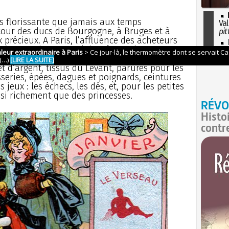
s florissante que jamais aux temps
Val
our des ducs de Bourgogne, à Bruges et à
pit
précieux. A Paris, l’affluence des acheteurs
I
 des merciers, au Palais, où tous les
so
 jolies bagatelles ont leurs comptoirs. On
l'H
et d’argent, tissus du Levant, parures pour les
sseries, épées, dagues et poignards, ceintures
jeux : les échecs, les dés, et, pour les petites
ssi richement que des princesses.
RÉVO
Histo
contr