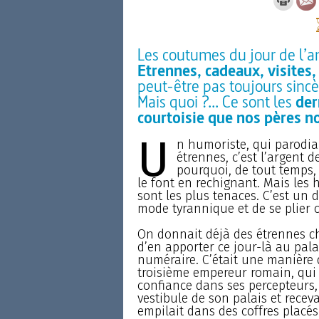
Les coutumes du jour de l’a
Etrennes, cadeaux, visites
peut-être pas toujours sincè
Mais quoi ?... Ce sont les
der
courtoisie que nos pères n
U
n humoriste, qui parodiai
étrennes, c’est l’argent d
pourquoi, de tout temps,
le font en rechignant. Mais les
sont les plus tenaces. C’est un d
mode tyrannique et de se plier 
On donnait déjà des étrennes c
d’en apporter ce jour-là au pala
numéraire. C’était une manière 
troisième empereur romain, qui r
confiance dans ses percepteurs, s
vestibule de son palais et receva
empilait dans des coffres placés 