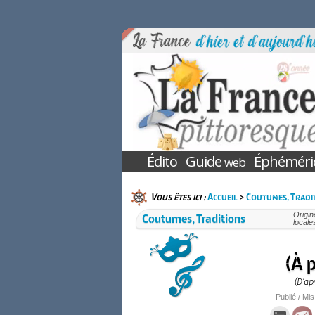
Édito
Guide
Éphéméri
web
Vous êtes ici :
Accueil
>
Coutumes, Tradi
Coutumes, Traditions
Origin
locale
(À 
(D’ap
Publié / Mis