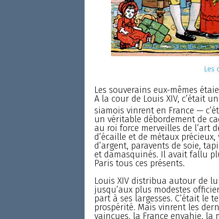
Les 
Les souverains eux-mêmes étaie
A la cour de Louis XIV, c’était 
siamois vinrent en France — c’éta
un véritable débordement de ca
au roi force merveilles de l’art 
d’écaille et de métaux précieux, 
d’argent, paravents de soie, tap
et damasquinés. Il avait fallu p
Paris tous ces présents.
Louis XIV distribua autour de l
jusqu’aux plus modestes officier
part à ses largesses. C’était le
prospérité. Mais vinrent les der
vaincues, la France envahie, la 