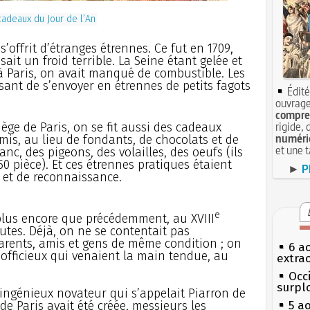
cadeaux du Jour de l’An
s’offrit d’étranges étrennes. Ce fut en 1709,
sait un froid terrible. La Seine étant gelée et
à Paris, on avait manqué de combustible. Les
sant de s’envoyer en étrennes de petits fagots
Édité
ouvrage
compren
rigide, 
iège de Paris, on se fit aussi des cadeaux
numéri
amis, au lieu de fondants, de chocolats et de
et une 
nc, des pigeons, des volailles, des oeufs (ils
50 pièce). Et ces étrennes pratiques étaient
►
P
 et de reconnaissance.
e
plus encore que précédemment, au XVIII
utes. Déjà, on ne se contentait pas
arents, amis et gens de même condition ; on
6 a
 officieux qui venaient la main tendue, au
extrao
Occi
surpl
n ingénieux novateur qui s’appelait Piarron de
de Paris avait été créée, messieurs les
5 a