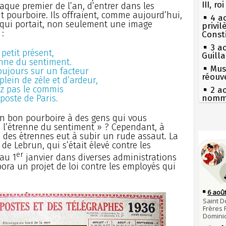
III, r
que premier de l’an, d’entrer dans les
t pourboire. Ils offraient, comme aujourd’hui,
4 a
er qui portait, non seulement une image
privi
:
Const
3 a
petit présent,
Guill
renne du sentiment.
Mus
ujours sur un facteur
réouv
lein de zèle et d’ardeur,
ez pas le commis
2 a
’ poste de Paris.
nommé
1er 
 bon pourboire à des gens qui vous
poign
« l’étrenne du sentiment » ? Cependant, à
Cléme
Séc
e des étrennes eut à subir un rude assaut. La
canicu
31 j
de Lebrun, qui s’était élevé contre les
les m
27 
er
au 1
janvier dans diverses administrations
en fo
Ravail
bora un projet de loi contre les employés qui
30 j
Pie
Poula
mous
Poula
Qui
29 j
Tout
la pr
atten
28 j
Fran