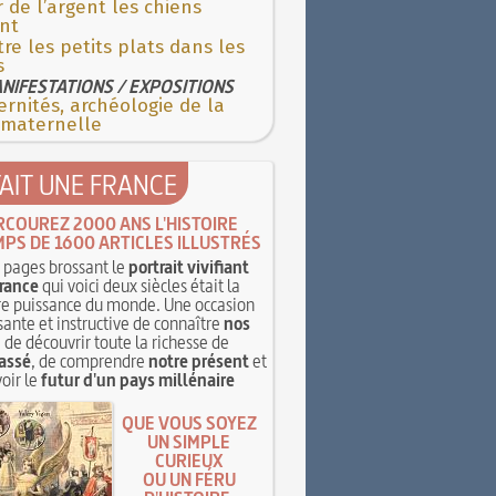
 de l’argent les chiens
nt
re les petits plats dans les
s
NIFESTATIONS / EXPOSITIONS
rnités, archéologie de la
 maternelle
TAIT UNE FRANCE
RCOUREZ 2000 ANS L'HISTOIRE
MPS DE 1600 ARTICLES ILLUSTRÉS
pages brossant le
portrait vivifiant
rance
qui voici deux siècles était la
e puissance du monde. Une occasion
sante et instructive de connaître
nos
, de découvrir toute la richesse de
assé
, de comprendre
notre présent
et
oir le
futur d'un pays millénaire
QUE VOUS SOYEZ
UN SIMPLE
CURIEUX
OU UN FÉRU