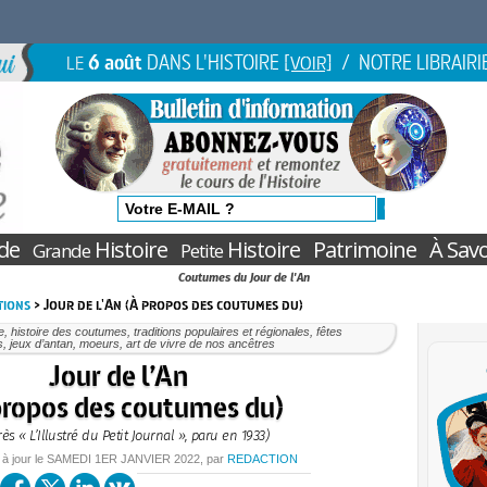
6 août
DANS L'HISTOIRE
/ NOTRE LIBRAIRI
LE
[VOIR]
de
Histoire
Histoire
Patrimoine
À Savo
Grande
Petite
Coutumes du Jour de l'An
tions
> Jour de l'An (À propos des coutumes du)
e, histoire des coutumes, traditions populaires et régionales, fêtes
s, jeux d’antan, moeurs, art de vivre de nos ancêtres
Jour de l’An
propos des coutumes du)
rès « L’Illustré du Petit Journal », paru en 1933)
 à jour le
SAMEDI
1ER JANVIER 2022
, par
REDACTION