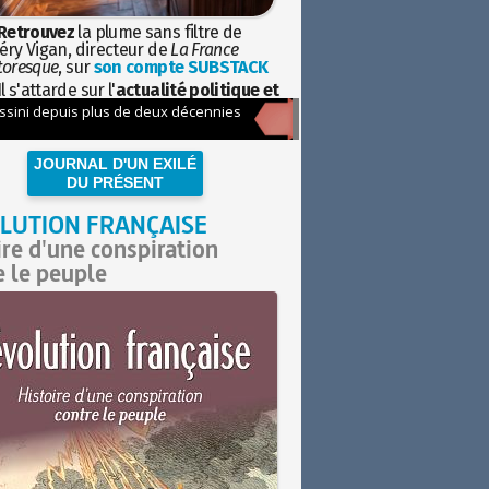
Retrouvez
la plume sans filtre de
éry Vigan, directeur de
La France
toresque
, sur
son compte SUBSTACK
l s'attarde sur l'
actualité politique et
ciétale
avec la hauteur de vue de
istoire
JOURNAL D'UN EXILÉ
DU PRÉSENT
LUTION FRANÇAISE
ire d'une conspiration
e le peuple