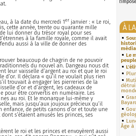
l'impos
at.
er
au, à la date du mercredi 1
janvier : « Le roi,
À L
ris, cette année, trente ou quarante mille
de lui donner du trésor royal pour ses
 d’étrennes à la famille royale, comme il avait
Sous
histo
défendu aussi à la ville de donner des
média
Le m
éprouver beaucoup de chagrin de ne pouvoir
peuple
 traditionnels du nouvel an. Dangeau nous dit
L'él
nt leur vaisselle d’argent au roi et que le roi
Plum
e d’or. Il déclara « qu’il ne voulait plus rien
Muti
’il trouvait à engager les pierreries de la
détrui
vaisselle d’or et d’argent, les cadeaux de
monde
e pour être convertis en numéraire. Les
Gra
nnes au roi. Et le monarque lui-même y
Bayar
elle, mais jusqu’aux joujoux précieux qu’il
n enfance, de petits canons d’or et toute une
Gouf
géolo
 dont s’étaient amusés les princes, ses
Lun
Âge à 
èrent le roi et les princes et envoyèrent aussi