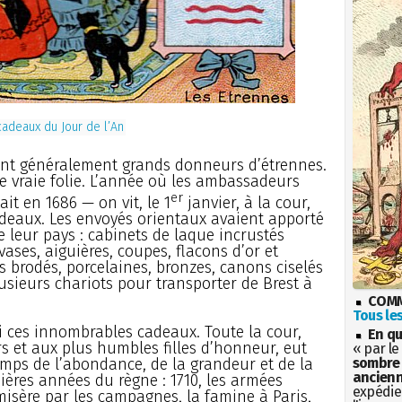
cadeaux du Jour de l’An
nt généralement grands donneurs d’étrennes.
une vraie folie. L’année où les ambassadeurs
er
it en 1686 — on vit, le 1
janvier, à la cour,
deaux. Les envoyés orientaux avaient apporté
de leur pays : cabinets de laque incrustés
vases, aiguières, coupes, flacons d’or et
is brodés, porcelaines, bronzes, canons ciselés
lusieurs chariots pour transporter de Brest à
COMM
Tous les
ui ces innombrables cadeaux. Toute la cour,
En qu
s et aux plus humbles filles d’honneur, eut
« par le
 temps de l’abondance, de la grandeur et de la
sombre 
ancienn
nières années du règne : 1710, les armées
expédien
misère par les campagnes, la famine à Paris,