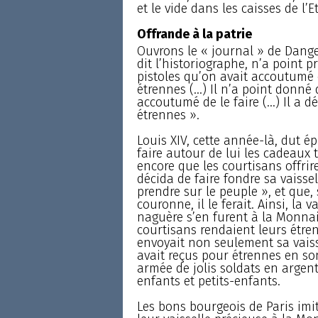
et le vide dans les caisses de l’Et
Offrande à la patrie
Ouvrons le « journal » de Dange
dit l’historiographe, n’a point p
pistoles qu’on avait accoutumé 
étrennes (...) Il n’a point donné
accoutumé de le faire (...) Il a 
étrennes ».
Louis XIV, cette année-là, dut 
faire autour de lui les cadeaux
encore que les courtisans offrire
décida de faire fondre sa vaissell
prendre sur le peuple », et que, s
couronne, il le ferait. Ainsi, la 
naguère s’en furent à la Monnai
courtisans rendaient leurs étre
envoyait non seulement sa vaiss
avait reçus pour étrennes en so
armée de jolis soldats en argent
enfants et petits-enfants.
Les bons bourgeois de Paris imit