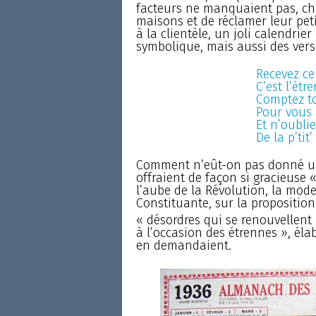
facteurs ne manquaient pas, cha
maisons et de réclamer leur peti
à la clientèle, un joli calendri
symbolique, mais aussi des vers 
Recevez ce 
C’est l’ét
Comptez to
Pour vous p
Et n’oubli
De la p’tit
Comment n’eût-on pas donné un
offraient de façon si gracieuse 
l’aube de la Révolution, la mod
Constituante, sur la proposition 
« désordres qui se renouvellent 
à l’occasion des étrennes », éla
en demandaient.