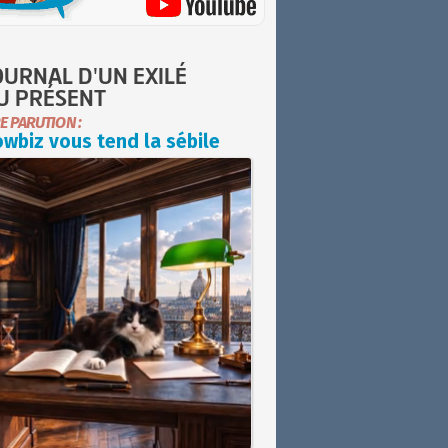
OURNAL D'UN EXILÉ
U PRÉSENT
E PARUTION :
wbiz vous tend la sébile