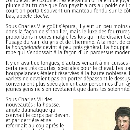
complétait le costume. Les élégants l’ornaient de joy
plume d’autruche que l’on payait alors au poids de l’o
court on portait souvent un manteau fendu sur le côt
bas, appelé
cloche
.
Sous Charles V le goût s’épura, il y eut un peu moins 
dans la façon de s’habiller, mais le luxe des fourrures
proportions inouïes malgré les lois qui interdisaient 
l’usage du vair, du gris et de l’hermine. A la mort de ce
la
houppelande
devint à peu près général. La houppe
robe qui s’endossait à la façon d’un pardessus moder
Il y en avait de longues, d’autres venant à mi-cuisse
certaines très courtes, spéciales pour le cheval. Les l
houppelandes étaient réservées à la haute noblesse. 
varlets ne devaient pas en porter dépassant le dessus
convenaient plus spécialement aux personnes d’un â
jeunes gens ne s’en revêtaient que dans les solennité
Sous Charles VII des
nouveautés : la
housse
,
ample dalmatique qui
couvrait le corps par devant
et par derrière et se
refermait au cou après le