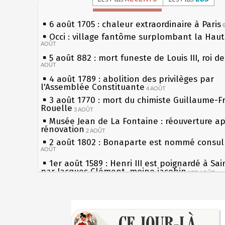
6 août 1705 : chaleur extraordinaire à Paris
Occi : village fantôme surplombant la Hau
AOÛT
5 août 882 : mort funeste de Louis III, roi d
AOÛT
4 août 1789 : abolition des privilèges par
l'Assemblée Constituante
4 AOÛT
3 août 1770 : mort du chimiste Guillaume-F
Rouelle
3 AOÛT
Musée Jean de La Fontaine : réouverture a
rénovation
2 AOÛT
2 août 1802 : Bonaparte est nommé consul 
AOÛT
1er août 1589 : Henri III est poignardé à Sa
par Jacques Clément, moine jacobin
1ER AOÛT
31 juillet 1899 : décret instaurant les moug
boîtes aux lettres en fonte de Léon Mougeot
Sécheresses (Grandes), étés caniculaires à 
30 juillet 1918 : mort d'Auguste Poulain, fo
les siècles
Chocolat Poulain
30 JUILLET
27 mai 1610 : supplice de François Ravaillac