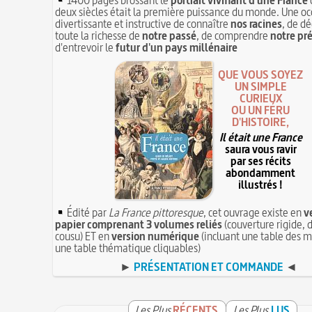
deux siècles était la première puissance du monde. Une oc
divertissante et instructive de connaître
nos racines
, de dé
toute la richesse de
notre passé
, de comprendre
notre pr
d'entrevoir le
futur d'un pays millénaire
QUE VOUS SOYEZ
UN SIMPLE
CURIEUX
OU UN FÉRU
D'HISTOIRE,
Il était une France
saura vous ravir
par ses récits
abondamment
illustrés !
Édité par
La France pittoresque
, cet ouvrage existe en
v
papier comprenant 3 volumes reliés
(couverture rigide, d
cousu) ET en
version numérique
(incluant une table des m
une table thématique cliquables)
►
PRÉSENTATION ET COMMANDE
◄
Les Plus
RÉCENTS
Les Plus
LUS