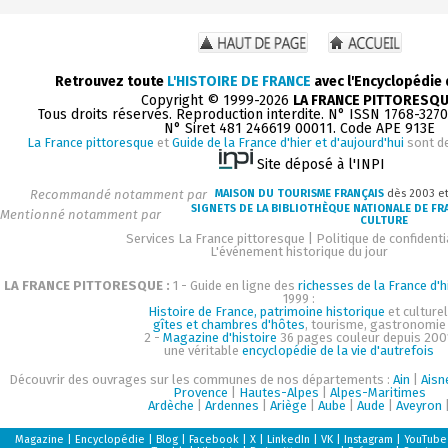
Retrouvez toute
L'HISTOIRE DE FRANCE
avec l'Encyclopédie
Copyright © 1999-2026
LA FRANCE PITTORESQ
Tous droits réservés. Reproduction interdite. N° ISSN 1768-327
N° Siret 481 246619 00011. Code APE 913E
La France pittoresque
et
Guide de la France d'hier et d'aujourd'hui
sont d
Site déposé à l'INPI
Recommandé notamment par
MAISON DU TOURISME FRANÇAIS
dès 2003 e
SIGNETS DE LA BIBLIOTHÈQUE NATIONALE DE FR
Mentionné notamment par
CULTURE
Services La France pittoresque
|
Politique de confidenti
L'événement historique du jour
LA FRANCE PITTORESQUE :
1 - Guide en ligne des
richesses de la France d'h
1999 :
Histoire de France, patrimoine historique
et culturel
gîtes et chambres d'hôtes
, tourisme, gastronomie
2 -
Magazine d'histoire
36 pages couleur depuis 200
une véritable
encyclopédie de la vie d'autrefois
Découvrir des ouvrages sur les communes de nos départements :
Ain
|
Aisn
Provence
|
Hautes-Alpes
|
Alpes-Maritimes
Ardèche
|
Ardennes
|
Ariège
|
Aube
|
Aude
|
Aveyron
Magazine
|
Encyclopédie
|
Blog
|
Facebook
|
X
|
LinkedIn
|
VK
|
Instagram
|
YouTube