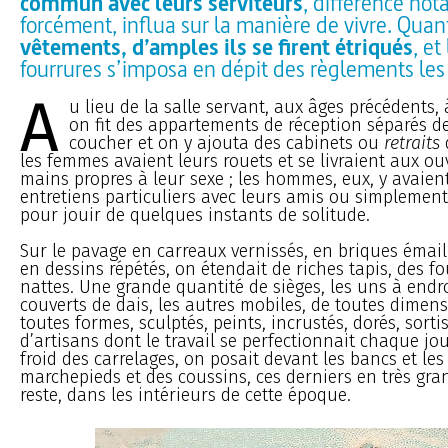
commun avec leurs serviteurs
, différence not
forcément, influa sur la manière de vivre. Quan
vêtements, d’amples ils se firent étriqués
, et
fourrures s’imposa en dépit des règlements les
A
u lieu de la salle servant, aux âges précédents,
on fit des appartements de réception séparés 
coucher et on y ajouta des cabinets ou
retraits
les femmes avaient leurs rouets et se livraient aux ou
mains propres à leur sexe ; les hommes, eux, y avaien
entretiens particuliers avec leurs amis ou simplement 
pour jouir de quelques instants de solitude.
Sur le pavage en carreaux vernissés, en briques émai
en dessins répétés, on étendait de riches tapis, des fo
nattes. Une grande quantité de sièges, les uns à endroi
couverts de dais, les autres mobiles, de toutes dimens
toutes formes, sculptés, peints, incrustés, dorés, sort
d’artisans dont le travail se perfectionnait chaque jo
froid des carrelages, on posait devant les bancs et les
marchepieds et des coussins, ces derniers en très gr
reste, dans les intérieurs de cette époque.