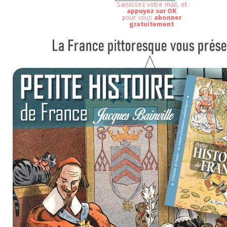
Saisissez votre mail, et
appuyez sur OK
pour vous
abonner
gratuitement