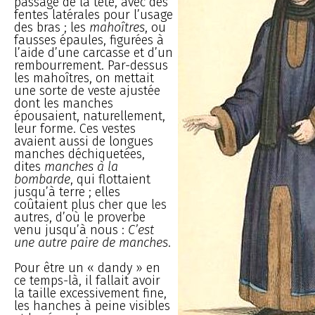
passage de la tête, avec des
fentes latérales pour l’usage
des bras ; les
mahoîtres
, ou
fausses épaules, figurées à
l’aide d’une carcasse et d’un
rembourrement. Par-dessus
les mahoîtres, on mettait
une sorte de veste ajustée
dont les manches
épousaient, naturellement,
leur forme. Ces vestes
avaient aussi de longues
manches déchiquetées,
dites
manches à la
bombarde
, qui flottaient
jusqu’à terre ; elles
coûtaient plus cher que les
autres, d’où le proverbe
venu jusqu’à nous :
C’est
une autre paire de manches
.
Pour être un « dandy » en
ce temps-là, il fallait avoir
la taille excessivement fine,
les hanches à peine visibles