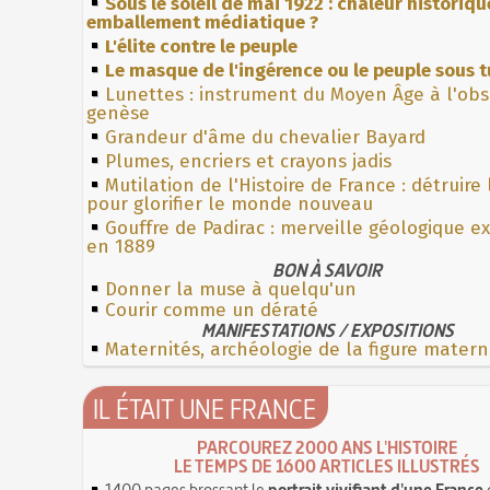
Sous le soleil de mai 1922 : chaleur historiqu
emballement médiatique ?
L'élite contre le peuple
Le masque de l'ingérence ou le peuple sous t
Lunettes : instrument du Moyen Âge à l'ob
genèse
Grandeur d'âme du chevalier Bayard
Plumes, encriers et crayons jadis
Mutilation de l'Histoire de France : détruire
pour glorifier le monde nouveau
Gouffre de Padirac : merveille géologique e
en 1889
BON À SAVOIR
Donner la muse à quelqu'un
Courir comme un dératé
MANIFESTATIONS / EXPOSITIONS
Maternités, archéologie de la figure matern
IL ÉTAIT UNE FRANCE
PARCOUREZ 2000 ANS L'HISTOIRE
LE TEMPS DE 1600 ARTICLES ILLUSTRÉS
1400 pages brossant le
portrait vivifiant d'une France