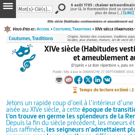
6 août 1705 : chaleur extraordinair
jour-là, le thermomètre dont se servait
plus de deux (…)
[LIRE]
XIVe siècle (Habitudes vestimentaires et ameublement au)
Vous êtes ici :
Accueil
>
Coutumes, Traditions
> XIVe siècle (Habitudes
Coutumes, Traditions
Origine, histoire des coutumes, traditions popu
locales, jeux d’antan, moeurs, art de vivre de
XIVe siècle (Habitudes ves
et ameublement a
(D’après « Le Bon répertoire », paru en 
Publié / Mis à jour le
DIMANCHE
27 SEPTEMBRE 2015
Temps de lecture estimé : 2
Jetons un rapide coup d’oeil à l’intérieur d’un
aisée au XIVe siècle, à cette
époque de transiti
l’on trouve en germe les splendeurs de la Re
Depuis la fin du siècle précédent, les moeurs 
plus raffinées,
les seigneurs n’admettaient plu