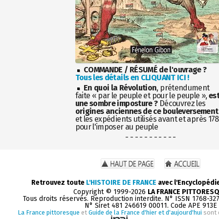
COMMANDE / RÉSUMÉ de l'ouvrage ?
Tous les détails en CLIQUANT ICI !
En quoi la Révolution
, prétendument
faite « par le peuple et pour le peuple »,
es
une sombre imposture ?
Découvrez les
origines anciennes de ce bouleversement
et les expédients utilisés avant et après 17
pour l'imposer au peuple
- - - - - - - - - - -
Retrouvez toute
L'HISTOIRE DE FRANCE
avec l'Encyclopédi
Copyright © 1999-2026
LA FRANCE PITTORES
Tous droits réservés. Reproduction interdite. N° ISSN 1768-32
N° Siret 481 246619 00011. Code APE 913E
La France pittoresque
et
Guide de la France d'hier et d'aujourd'hui
sont 