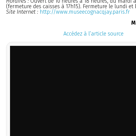
Horaires :
Ouvert de 10 heures à 18 heures, du mardi
(fermeture des caisses à 17h15). Fermeture le lundi et l
Site Internet :
http://www.museecognacqjay.paris.fr
M
Accédez à l’article source