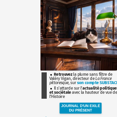
Retrouvez
la plume sans filtre de
Valéry Vigan, directeur de
La France
pittoresque
, sur
son compte SUBSTAC
Il s'attarde sur l'
actualité politique
et sociétale
avec la hauteur de vue d
l'Histoire
JOURNAL D'UN EXILÉ
DU PRÉSENT