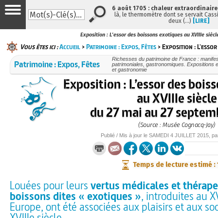
6 août 1705 : chaleur extraordinaire
là, le thermomètre dont se servait Cass
deux (…)
[LIRE]
Exposition : L'essor des boissons exotiques au XVIIIe siècl
Vous êtes ici :
Accueil
>
Patrimoine : Expos, Fêtes
> Exposition : L'essor
Richesses du patrimoine de France : manifest
Patrimoine : Expos, Fêtes
patrimoniales, gastronomiques. Expositions et
et gastronomie
Exposition : L’essor des bois
au XVIIIe siècle
du 27 mai au 27 septem
(Source : Musée Cognacq-Jay)
Publié / Mis à jour le
SAMEDI
4 JUILLET 2015
, p
Temps de lecture estimé :
Louées pour leurs
vertus médicales et thérape
boissons dites « exotiques »
, introduites au X
Europe, ont été associées aux plaisirs et aux soc
XVIIIe siècle