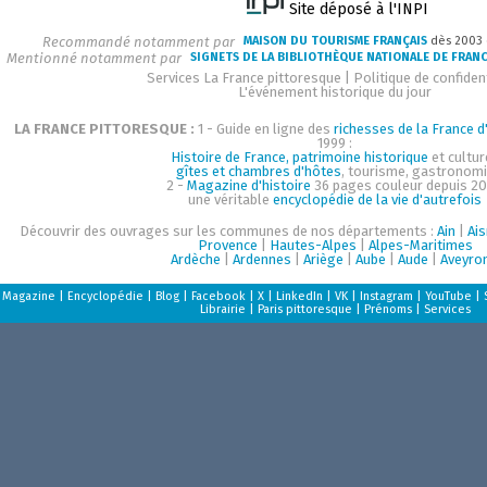
Site déposé à l'INPI
Recommandé notamment par
MAISON DU TOURISME FRANÇAIS
dès 2003
Mentionné notamment par
SIGNETS DE LA BIBLIOTHÈQUE NATIONALE DE FRAN
Services La France pittoresque
|
Politique de confident
L'événement historique du jour
LA FRANCE PITTORESQUE :
1 - Guide en ligne des
richesses de la France d'
1999 :
Histoire de France, patrimoine historique
et cultur
gîtes et chambres d'hôtes
, tourisme, gastronom
2 -
Magazine d'histoire
36 pages couleur depuis 20
une véritable
encyclopédie de la vie d'autrefois
Découvrir des ouvrages sur les communes de nos départements :
Ain
|
Ai
Provence
|
Hautes-Alpes
|
Alpes-Maritimes
Ardèche
|
Ardennes
|
Ariège
|
Aube
|
Aude
|
Aveyro
Magazine
|
Encyclopédie
|
Blog
|
Facebook
|
X
|
LinkedIn
|
VK
|
Instagram
|
YouTube
|
Librairie
|
Paris pittoresque
|
Prénoms
|
Services