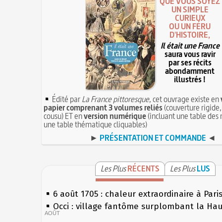
QUE VOUS SOYEZ
UN SIMPLE
CURIEUX
OU UN FÉRU
D'HISTOIRE,
Il était une France
saura vous ravir
par ses récits
abondamment
illustrés !
Édité par
La France pittoresque
, cet ouvrage existe en
papier comprenant 3 volumes reliés
(couverture rigide,
cousu) ET en
version numérique
(incluant une table des 
une table thématique cliquables)
►
PRÉSENTATION ET COMMANDE
◄
Les Plus
RÉCENTS
Les Plus
LUS
6 août 1705 : chaleur extraordinaire à Pari
Occi : village fantôme surplombant la Ha
AOÛT