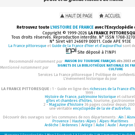
Retrouvez toute
L'HISTOIRE DE FRANCE
avec l'Encyclopédie
Copyright © 1999-2026
LA FRANCE PITTORESQ
Tous droits réservés. Reproduction interdite. N° ISSN 1768-327
N° Siret 481 246619 00011. Code APE 913E
La France pittoresque
et
Guide de la France d'hier et d'aujourd'hui
sont d
Site déposé à l'INPI
Recommandé notamment par
MAISON DU TOURISME FRANÇAIS
dès 2003 e
SIGNETS DE LA BIBLIOTHÈQUE NATIONALE DE FR
Mentionné notamment par
CULTURE
Services La France pittoresque
|
Politique de confidenti
L'événement historique du jour
LA FRANCE PITTORESQUE :
1 - Guide en ligne des
richesses de la France d'h
1999 :
Histoire de France, patrimoine historique
et culturel
gîtes et chambres d'hôtes
, tourisme, gastronomie
2 -
Magazine d'histoire
36 pages couleur depuis 200
une véritable
encyclopédie de la vie d'autrefois
Découvrir des ouvrages sur les communes de nos départements :
Ain
|
Aisn
Provence
|
Hautes-Alpes
|
Alpes-Maritimes
Ardèche
|
Ardennes
|
Ariège
|
Aube
|
Aude
|
Aveyron