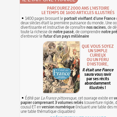
PARCOUREZ 2000 ANS L'HISTOIRE
LE TEMPS DE 1600 ARTICLES ILLUSTRÉS
1400 pages brossant le
portrait vivifiant d'une France
deux siècles était la première puissance du monde. Une oc
divertissante et instructive de connaître
nos racines
, de dé
toute la richesse de
notre passé
, de comprendre
notre pr
d'entrevoir le
futur d'un pays millénaire
QUE VOUS SOYEZ
UN SIMPLE
CURIEUX
OU UN FÉRU
D'HISTOIRE,
Il était une France
saura vous ravir
par ses récits
abondamment
illustrés !
Édité par
La France pittoresque
, cet ouvrage existe en
v
papier comprenant 3 volumes reliés
(couverture rigide, d
cousu) ET en
version numérique
(incluant une table des m
une table thématique cliquables)