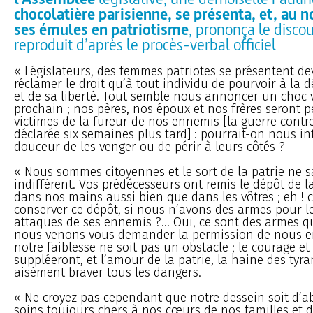
chocolatière parisienne, se présenta, et, au
ses émules en patriotisme
, prononça le discou
reproduit d’après le procès-verbal officiel
« Législateurs, des femmes patriotes se présentent d
réclamer le droit qu’à tout individu de pourvoir à la d
et de sa liberté. Tout semble nous annoncer un choc v
prochain ; nos pères, nos époux et nos frères seront p
victimes de la fureur de nos ennemis [la guerre contre
déclarée six semaines plus tard] : pourrait-on nous int
douceur de les venger ou de périr à leurs côtés ?
« Nous sommes citoyennes et le sort de la patrie ne s
indifférent. Vos prédécesseurs ont remis le dépôt de l
dans nos mains aussi bien que dans les vôtres ; eh 
conserver ce dépôt, si nous n’avons des armes pour l
attaques de ses ennemis ?... Oui, ce sont des armes qu
nous venons vous demander la permission de nous e
notre faiblesse ne soit pas un obstacle ; le courage et l
suppléeront, et l’amour de la patrie, la haine des tyr
aisément braver tous les dangers.
« Ne croyez pas cependant que notre dessein soit d’
soins toujours chers à nos cœurs de nos familles et 