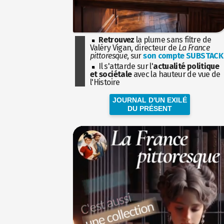
Retrouvez
la plume sans filtre de
Valéry Vigan, directeur de
La France
pittoresque
, sur
son compte SUBSTACK
Il s'attarde sur l'
actualité politique
et sociétale
avec la hauteur de vue de
l'Histoire
JOURNAL D'UN EXILÉ
DU PRÉSENT