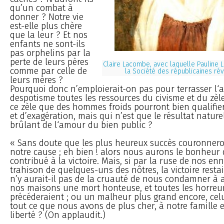
qu’un combat à
donner ? Notre vie
est-elle plus chère
que la leur ? Et nos
enfants ne sont-ils
pas orphelins par la
perte de leurs pères
Claire Lacombe, avec laquelle Pauline 
comme par celle de
la Société des républicaines rév
leurs mères ?
Pourquoi donc n’emploierait-on pas pour terrasser l‘ar
despotisme toutes les ressources du civisme et du zèle
ce zèle que des hommes froids pourront bien qualifie
et d’exagération, mais qui n’est que le résultat natur
brûlant de l‘amour du bien public ?
« Sans doute que les plus heureux succès couronneron
notre cause ; eh bien ! alors nous aurons le bonheur 
contribué à la victoire. Mais, si par la ruse de nos en
trahison de quelques-uns des nôtres, la victoire rest
n’y aurait-il pas de la cruauté de nous condamner à 
nos maisons une mort honteuse, et toutes les horreur
précéderaient ; ou un malheur plus grand encore, celu
tout ce que nous avons de plus cher, à notre famille e
liberté ? (On applaudit.)