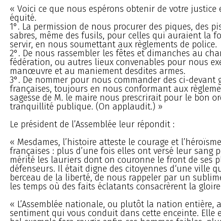
« Voici ce que nous espérons obtenir de votre justice 
équité.
1°. La permission de nous procurer des piques, des pis
sabres, même des fusils, pour celles qui auraient la fo
servir, en nous soumettant aux règlements de police.
2°. De nous rassembler les fêtes et dimanches au ch
fédération, ou autres lieux convenables pour nous exe
manœuvre et au maniement desdites armes.
3°. De nommer pour nous commander des ci-devant 
françaises, toujours en nous conformant aux règleme
sagesse de M. le maire nous prescrirait pour le bon or
tranquillité publique. (On applaudit.) »
Le président de l’Assemblée leur répondit :
« Mesdames, l’histoire atteste le courage et l’héroïs
françaises : plus d’une fois elles ont versé leur sang p
mérité les lauriers dont on couronne le front de ses 
défenseurs. Il était digne des citoyennes d‘une ville qu
berceau de la liberté, de nous rappeler par un subl
les temps où des faits éclatants consacrèrent la gloire
« L’Assemblée nationale, ou plutôt la nation entière, 
sentiment qui vous conduit dans cette enceinte. Elle 