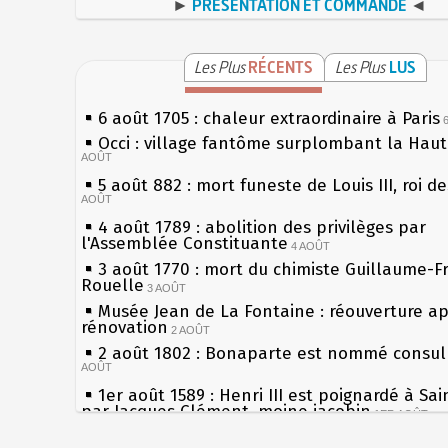
►
PRÉSENTATION ET COMMANDE
◄
Les Plus
RÉCENTS
Les Plus
LUS
6 août 1705 : chaleur extraordinaire à Paris
Occi : village fantôme surplombant la Hau
AOÛT
5 août 882 : mort funeste de Louis III, roi d
AOÛT
4 août 1789 : abolition des privilèges par
l'Assemblée Constituante
4 AOÛT
3 août 1770 : mort du chimiste Guillaume-F
Rouelle
3 AOÛT
Musée Jean de La Fontaine : réouverture a
rénovation
2 AOÛT
2 août 1802 : Bonaparte est nommé consul 
AOÛT
1er août 1589 : Henri III est poignardé à Sa
par Jacques Clément, moine jacobin
1ER AOÛT
31 juillet 1899 : décret instaurant les moug