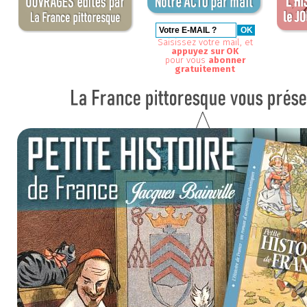
Saisissez votre mail, et
appuyez sur OK
pour vous
abonner
gratuitement