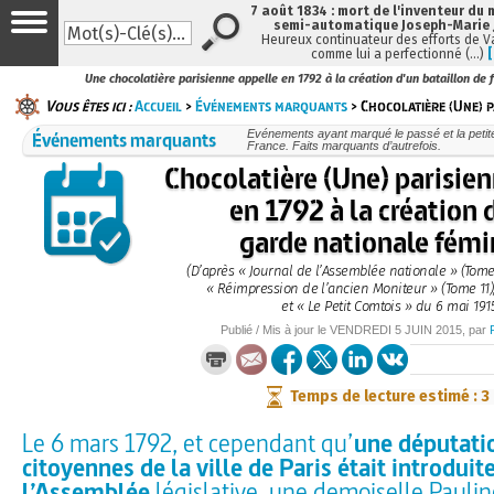
7 août 1834 : mort de l'inventeur du 
semi-automatique Joseph-Marie
Heureux continuateur des efforts de V
comme lui a perfectionné (…)
Une chocolatière parisienne appelle en 1792 à la création d'un bataillon de
Vous êtes ici :
Accueil
>
Événements marquants
> Chocolatière (Une) p
Événements marquants
Evénements ayant marqué le passé et la petite
France. Faits marquants d’autrefois.
Chocolatière (Une) parisie
en 1792 à la création 
garde nationale fémi
(D’après « Journal de l’Assemblée nationale » (Tome
« Réimpression de l’ancien Moniteur » (Tome 11)
et « Le Petit Comtois » du 6 mai 191
Publié / Mis à jour le
VENDREDI
5 JUIN 2015
, par
Temps de lecture estimé : 3
Le 6 mars 1792, et cependant qu’
une députati
citoyennes de la ville de Paris était introduite
l’Assemblée
législative, une demoiselle Paulin