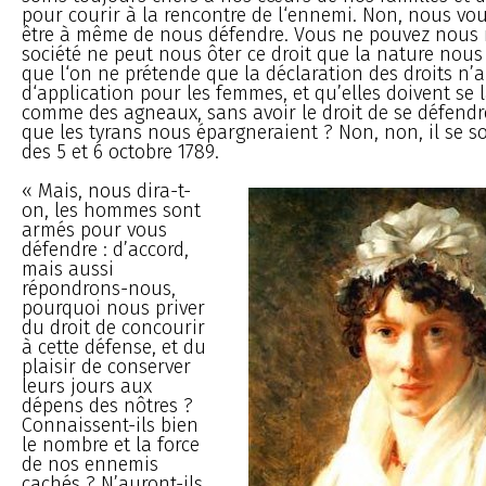
pour courir à la rencontre de l‘ennemi. Non, nous v
être à même de nous défendre. Vous ne pouvez nous re
société ne peut nous ôter ce droit que la nature nou
que l‘on ne prétende que la déclaration des droits n’a
d‘application pour les femmes, et qu’elles doivent se 
comme des agneaux, sans avoir le droit de se défendre
que les tyrans nous épargneraient ? Non, non, il se s
des 5 et 6 octobre 1789.
« Mais, nous dira-t-
on, les hommes sont
armés pour vous
défendre : d’accord,
mais aussi
répondrons-nous,
pourquoi nous priver
du droit de concourir
à cette défense, et du
plaisir de conserver
leurs jours aux
dépens des nôtres ?
Connaissent-ils bien
le nombre et la force
de nos ennemis
cachés ? N’auront-ils