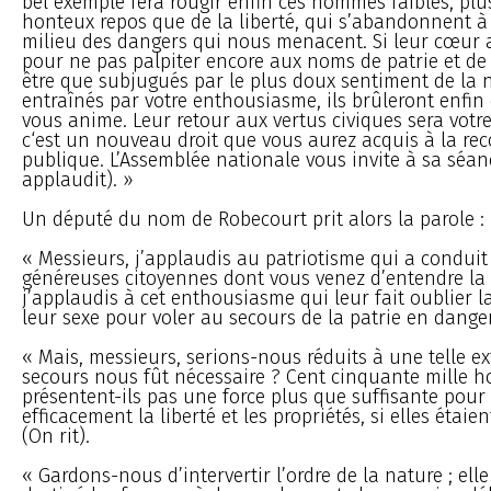
bel exemple fera rougir enfin ces hommes faibles, plu
honteux repos que de la liberté, qui s’abandonnent à
milieu des dangers qui nous menacent. Si leur cœur a
pour ne pas palpiter encore aux noms de patrie et de l
être que subjugués par le plus doux sentiment de la n
entraînés par votre enthousiasme, ils brûleront enfin
vous anime. Leur retour aux vertus civiques sera votre
c‘est un nouveau droit que vous aurez acquis à la re
publique. L’Assemblée nationale vous invite à sa séa
applaudit). »
Un député du nom de Robecourt prit alors la parole :
« Messieurs, j’applaudis au patriotisme qui a conduit
généreuses citoyennes dont vous venez d’entendre la p
j’applaudis à cet enthousiasme qui leur fait oublier l
leur sexe pour voler au secours de la patrie en dang
« Mais, messieurs, serions-nous réduits à une telle e
secours nous fût nécessaire ? Cent cinquante mille
présentent-ils pas une force plus que suffisante pour
efficacement la liberté et les propriétés, si elles étai
(On rit).
« Gardons-nous d’intervertir l’ordre de la nature ; elle