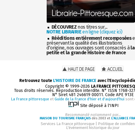
DÉCOUVREZ
nos titres sur...
NOTRE LIBRAIRIE
en ligne (cliquez ici)
Rééditions entièrement recomposées
e
préservant la qualité des illustrations
d'origine, nos ouvrages sont consacrés à
la
petite et la grande Histoire de France
Retrouvez toute
L'HISTOIRE DE FRANCE
avec l'Encyclopédi
Copyright © 1999-2026
LA FRANCE PITTORES
Tous droits réservés. Reproduction interdite. N° ISSN 1768-32
N° Siret 481 246619 00011. Code APE 913E
La France pittoresque
et
Guide de la France d'hier et d'aujourd'hui
sont 
Site déposé à l'INPI
Recommandé notamment par...
MAISON DU TOURISME FRANÇAIS
dès 2003 et
L'ALLIANCE FR
Services La France pittoresque
|
Politique de confident
L'événement historique du jour