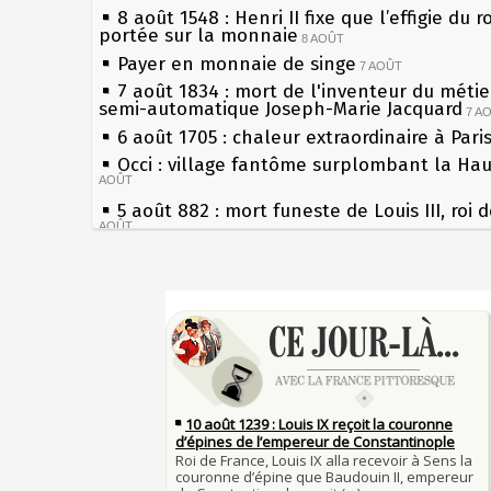
8 août 1548 : Henri II fixe que l’effigie du r
portée sur la monnaie
8 AOÛT
Payer en monnaie de singe
7 AOÛT
7 août 1834 : mort de l'inventeur du métier
semi-automatique Joseph-Marie Jacquard
7 A
6 août 1705 : chaleur extraordinaire à Pari
Occi : village fantôme surplombant la Ha
AOÛT
5 août 882 : mort funeste de Louis III, roi 
AOÛT
4 août 1789 : abolition des privilèges par
l'Assemblée Constituante
4 AOÛT
Sécheresses (Grandes), étés caniculaires à
3 août 1770 : mort du chimiste Guillaume-
les siècles
Rouelle
3 AOÛT
27 mai 1610 : supplice de François Ravailla
Musée Jean de La Fontaine : réouverture 
du roi Henri IV
rénovation
2 AOÛT
Pierre qui roule n'amasse pas mousse
2 août 1802 : Bonaparte est nommé consul
Qui aime bien châtie bien
AOÛT
Tout vient à point à qui sait attendre
1er août 1589 : Henri III est poignardé à S
François II (né le 19 janvier 1544, mort le
par Jacques Clément, moine jacobin
1ER AOÛT
1560)
31 juillet 1899 : décret instaurant les mou