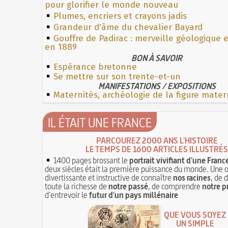
pour glorifier le monde nouveau
Plumes, encriers et crayons jadis
Grandeur d'âme du chevalier Bayard
Gouffre de Padirac : merveille géologique 
en 1889
BON À SAVOIR
Espérance bretonne
Se mettre sur son trente-et-un
MANIFESTATIONS / EXPOSITIONS
Maternités, archéologie de la figure mater
IL ÉTAIT UNE FRANCE
PARCOUREZ 2000 ANS L'HISTOIRE
LE TEMPS DE 1600 ARTICLES ILLUSTRÉS
1400 pages brossant le
portrait vivifiant d'une Franc
deux siècles était la première puissance du monde. Une 
divertissante et instructive de connaître
nos racines
, de 
toute la richesse de
notre passé
, de comprendre
notre p
d'entrevoir le
futur d'un pays millénaire
QUE VOUS SOYEZ
UN SIMPLE