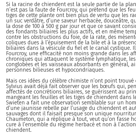
Si la racine de chiendent est la seule partie de la pla
n’est pas la faute de Fourcroy, qui prétend que les feui
tiges de cette plante ont bien plus de vertu que les ra
un suc verdâtre, d’une saveur herbacée, douceâtre, q
la dose de 100 à 500 g par jour et que ce savant con
des fondants biliaires les plus actifs, et en même tem
contre les obstructions du foie, de la rate, des mésent
coliques dues à l’épuisement de la bile et à la présen
biliaires dans la vésicule du fiel et le canal cystique. 
Fourcroy, une efficacité non moins grande dans les af
chroniques qui attaquent le système lymphatique, le
conglobées et les vaisseaux absorbants en général, ai
personnes bilieuses et hypocondriaques.
Mais ces idées du célèbre chimiste n’ont point trouvé
Sylvius avait déjà fait observer que les bœufs qui, pen
affectés de concrétions biliaires, se guérissent au pr
mangeant les feuilles et les tiges de chiendent dans 
Swieten a fait une observation semblable sur un hom
d’une jaunisse rebelle par l’usage du chiendent et au
sauvages dont il faisait presque son unique nourritur
Chaumeton, qui a réplique à tout, veut qu’on fasse h
cure à l’ensemble du régime herbacé et non à l’action
chiendent.