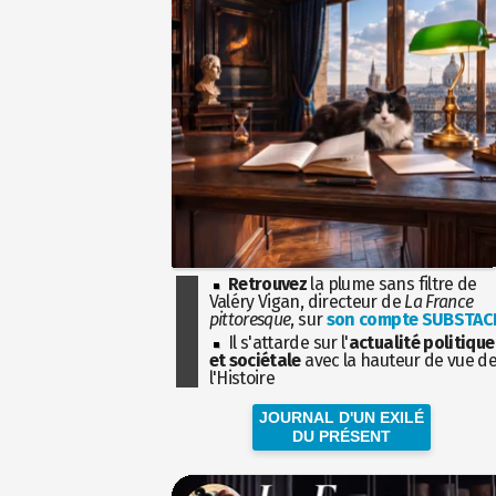
Retrouvez
la plume sans filtre de
Valéry Vigan, directeur de
La France
pittoresque
, sur
son compte SUBSTAC
Il s'attarde sur l'
actualité politique
et sociétale
avec la hauteur de vue d
l'Histoire
JOURNAL D'UN EXILÉ
DU PRÉSENT