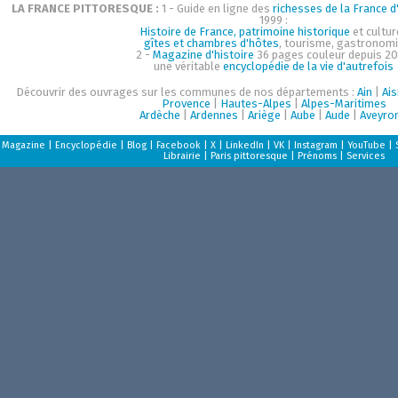
LA FRANCE PITTORESQUE :
1 - Guide en ligne des
richesses de la France d'
1999 :
Histoire de France, patrimoine historique
et cultur
gîtes et chambres d'hôtes
, tourisme, gastronom
2 -
Magazine d'histoire
36 pages couleur depuis 20
une véritable
encyclopédie de la vie d'autrefois
Découvrir des ouvrages sur les communes de nos départements :
Ain
|
Ai
Provence
|
Hautes-Alpes
|
Alpes-Maritimes
Ardèche
|
Ardennes
|
Ariège
|
Aube
|
Aude
|
Aveyro
Magazine
|
Encyclopédie
|
Blog
|
Facebook
|
X
|
LinkedIn
|
VK
|
Instagram
|
YouTube
|
Librairie
|
Paris pittoresque
|
Prénoms
|
Services