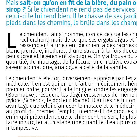
Mais
sait-on qu’on en fit de la bière, du pain 
sirop ?
Si le chiendent ne rend pas de services
celui-ci le lui rend bien. Il le chasse de ses jard
pieds dans les chemins, le brûle dans les champ
L
e chiendent, ainsi nommé, non de ce que les chi
recherchent, mais de ce que ses ergots aigus et
ressemblent à une dent de chien, a des racines
blanc jaunâtre, inodores, d’une saveur à la fois douce
peu sucrée et légèrement styptique. On y a trouvé du
quantité, du mucilage, de la fécule, une matière extr
saveur aromatique, analogue à celle de la vanille.
Le chiendent a été fort diversement apprécié par les 
médicale. Il en est qui en ont fait un médicament hér
premier ordre, pouvant à la longue fondre les engorg
(Boerhaave), résoudre les dégénérescences du même o
pylore (Schenck, le docteur Roche). D’autres ne lui on
avantage que celui d’amuser le malade et le médecin
au profit du premier l’emploi intempestif de drogues ir
enfin qui prétendent que le chiendent ne sert, le plus
faire ingurgiter au malade une quantité d’eau plus 
intempestive.