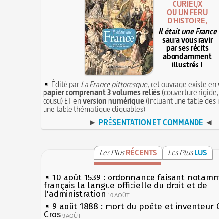
CURIEUX
OU UN FÉRU
D'HISTOIRE,
Il était une France
saura vous ravir
par ses récits
abondamment
illustrés !
Édité par
La France pittoresque
, cet ouvrage existe en
papier comprenant 3 volumes reliés
(couverture rigide,
cousu) ET en
version numérique
(incluant une table des 
une table thématique cliquables)
►
PRÉSENTATION ET COMMANDE
◄
Les Plus
RÉCENTS
Les Plus
LUS
10 août 1539 : ordonnance faisant notam
français la langue officielle du droit et de
l'administration
10 AOÛT
9 août 1888 : mort du poète et inventeur 
Cros
9 AOÛT