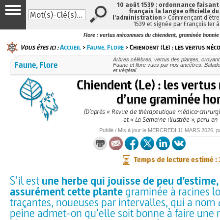
10 août 1539 : ordonnance faisan
français la langue officielle du
l'administration
> Commençant d’être 
1539 et signée par François Ier 
Flore : vertus méconnues du chiendent, graminée honnie
Vous êtes ici :
Accueil
>
Faune, Flore
> Chiendent (Le) : les vertus mé
Arbres célèbres, vertus des plantes, croyan
Faune, Flore
Faune et flore vues par nos ancêtres. Balad
et végétal
Chiendent (Le) : les vertu
d’une graminée ho
(D’après « Revue de thérapeutique médico-chirurgi
et « La Semaine illustrée », paru en
Publié / Mis à jour le
MERCREDI
11 MARS 2026
, 
Temps de lecture estimé :
S’il est
une herbe qui jouisse de peu d’estime, 
assurément cette plante
graminée à racines l
traçantes, noueuses par intervalles, qui a nom
peine admet-on qu’elle soit bonne à faire une 