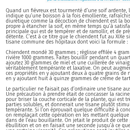
Quand un fiévreux est tourmenté d’une soif ardente, 
indique qu’une boisson à la fois émolliente, rafraîchi
diurétique comme la décoction de chiendent est la bo
propre à étancher la soif, en même temps qu’à satisfai
principale qui est de tempérer et de ramollir, et de pré
détente. C’est à ce titre que le chiendent fut au XIXe s
tisane commune des hôpitaux dont voici la formule :
Chiendent mondé 30 grammes ; réglisse effilée 4 gram
rivière 1000 grammes. Faites bouillir pendant un quart
ajoutez 30 grammes de miel et une cuillerée de vinaigr
véritablement tempérante et laxative. On peut augmen
ces propriétés en y ajoutant deux à quatre grains de n
en y ajoutant huit à quinze grammes de crème de tart
Le particulier ne faisait pas d’ordinaire une tisane a
Une précaution à prendre était de concasser la racine
pour briser la couche corticale de la plante, qui est trè
parties solubles, et donnerait une tisane plutôt stim
tempérante. Si l’on éprouvait quelque difficulté à conc
on remplaçait cette opération en les mettant quelqu
dans de l’eau bouillante. On jetait le produit de cette
ébullition et on en faisait une seconde jusqu’à ce que