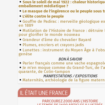
Sous le soleil de mai 1922 : chaleur historiqu
emballement médiatique ?
Le masque de l'ingérence ou le peuple sous t
L'élite contre le peuple
Gouffre de Padirac : merveille géologique e
en 1889
Mutilation de l'Histoire de France : détruire
pour glorifier le monde nouveau
Grandeur d'âme du chevalier Bayard
Plumes, encriers et crayons jadis
Lunettes : instrument du Moyen Âge à l'ob
genèse
BON À SAVOIR
Parler français comme une vache espagnol
Je m'en moque comme du Grand-Turc, de l'
quarante, de Colin-tampon
MANIFESTATIONS / EXPOSITIONS
Maternités, archéologie de la figure matern
IL ÉTAIT UNE FRANCE
PARCOUREZ 2000 ANS L'HISTOIRE
LE TEMPS DE 1600 ARTICLES ILLUSTRÉS