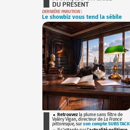
DU PRÉSENT
DERNIÈRE PARUTION :
Le showbiz vous tend la sébile
Retrouvez
la plume sans filtre de
Valéry Vigan, directeur de
La France
pittoresque
, sur
son compte SUBSTACK
Il s'attarde sur l'
actualité politique