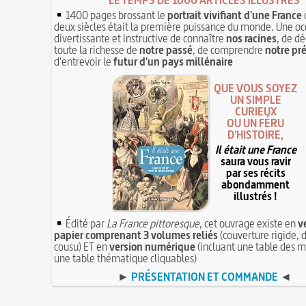
1400 pages brossant le
portrait vivifiant d'une France
deux siècles était la première puissance du monde. Une oc
divertissante et instructive de connaître
nos racines
, de dé
toute la richesse de
notre passé
, de comprendre
notre pr
d'entrevoir le
futur d'un pays millénaire
QUE VOUS SOYEZ
UN SIMPLE
CURIEUX
OU UN FÉRU
D'HISTOIRE,
Il était une France
saura vous ravir
par ses récits
abondamment
illustrés !
Édité par
La France pittoresque
, cet ouvrage existe en
v
papier comprenant 3 volumes reliés
(couverture rigide, d
cousu) ET en
version numérique
(incluant une table des m
une table thématique cliquables)
►
PRÉSENTATION ET COMMANDE
◄