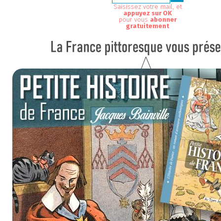
Saisissez votre mail, et
appuyez sur OK
pour vous
abonner
gratuitement