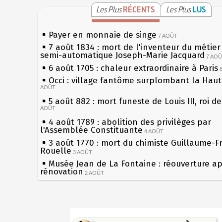
Les Plus
RÉCENTS
Les Plus
LUS
Payer en monnaie de singe
7 AOÛT
7 août 1834 : mort de l'inventeur du métier 
semi-automatique Joseph-Marie Jacquard
7 AO
6 août 1705 : chaleur extraordinaire à Paris
Occi : village fantôme surplombant la Hau
AOÛT
5 août 882 : mort funeste de Louis III, roi d
AOÛT
4 août 1789 : abolition des privilèges par
l'Assemblée Constituante
4 AOÛT
3 août 1770 : mort du chimiste Guillaume-F
Rouelle
3 AOÛT
Musée Jean de La Fontaine : réouverture a
rénovation
2 AOÛT
2 août 1802 : Bonaparte est nommé consul 
AOÛT
1er août 1589 : Henri III est poignardé à Sa
Sécheresses (Grandes), étés caniculaires à 
par Jacques Clément, moine jacobin
les siècles
1ER AOÛT