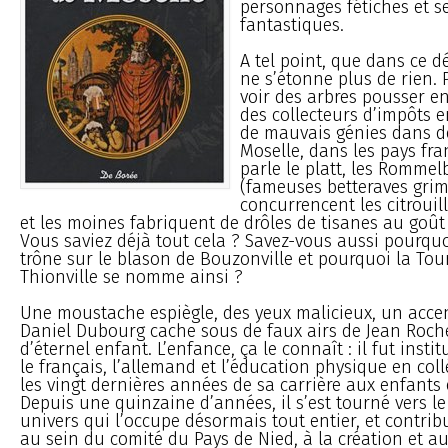
personnages fétiches et s
fantastiques.
A tel point, que dans ce 
ne s’étonne plus de rien.
voir des arbres pousser e
des collecteurs d’impôts
de mauvais génies dans de
Moselle, dans les pays fra
parle le platt, les Romme
(fameuses betteraves gri
concurrencent les citrouil
et les moines fabriquent de drôles de tisanes au goû
Vous saviez déjà tout cela ? Savez-vous aussi pourqu
trône sur le blason de Bouzonville et pourquoi la Tou
Thionville se nomme ainsi ?
Une moustache espiègle, des yeux malicieux, un accen
Daniel Dubourg cache sous de faux airs de Jean Roc
d’éternel enfant. L’enfance, ça le connaît : il fut insti
le français, l’allemand et l’éducation physique en col
les vingt dernières années de sa carrière aux enfants e
Depuis une quinzaine d’années, il s’est tourné vers le
univers qui l’occupe désormais tout entier, et contrib
au sein du comité du Pays de Nied, à la création et 