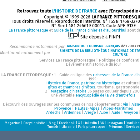
Retrouvez toute
L'HISTOIRE DE FRANCE
avec l'Encyclopédie
Copyright © 1999-2026
LA FRANCE PITTORESQ
Tous droits réservés. Reproduction interdite. N° ISSN 1768-327
N° Siret 481 246619 00011. Code APE 913E
La France pittoresque
et
Guide de la France d'hier et d'aujourd'hui
sont d
Site déposé à l'INPI
Recommandé notamment par
MAISON DU TOURISME FRANÇAIS
dès 2003 e
SIGNETS DE LA BIBLIOTHÈQUE NATIONALE DE FR
Mentionné notamment par
CULTURE
Services La France pittoresque
|
Politique de confidenti
L'événement historique du jour
LA FRANCE PITTORESQUE :
1 - Guide en ligne des
richesses de la France d'h
1999 :
Histoire de France, patrimoine historique
et culturel
gîtes et chambres d'hôtes
, tourisme, gastronomie
2 -
Magazine d'histoire
36 pages couleur depuis 200
une véritable
encyclopédie de la vie d'autrefois
Découvrir des ouvrages sur les communes de nos départements :
Ain
|
Aisn
Provence
|
Hautes-Alpes
|
Alpes-Maritimes
Ardèche
|
Ardennes
|
Ariège
|
Aube
|
Aude
|
Aveyron
Magazine
|
Encyclopédie
|
Blog
|
Facebook
|
X
|
LinkedIn
|
VK
|
Instagram
|
YouTube
Tumblr
|
Librairie
|
Paris pittoresque
|
Prénoms
|
Services