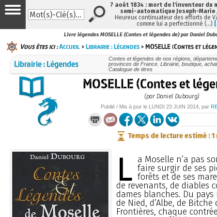
7 août 1834 : mort de l'inventeur du 
semi-automatique Joseph-Marie
Heureux continuateur des efforts de V
comme lui a perfectionné (…)
Livre légendes MOSELLE (Contes et légendes de) par Daniel Dub
Vous êtes ici :
Accueil
>
Librairie : Légendes
> MOSELLE (Contes et lége
Contes et légendes de nos régions, départem
Librairie : Légendes
provinces de France. Librairie, boutique, achat
Catalogue de titres
MOSELLE (Contes et lége
(par Daniel Dubourg)
Publié / Mis à jour le
LUNDI
23 JUIN 2014
, par
R
Temps de lecture estimé : 1
L
a Moselle n’a pas so
faire surgir de ses pi
forêts et de ses ma
de revenants, de diables c
dames blanches. Du pays 
de Nied, d’Albe, de Bitche 
Frontières, chaque contré