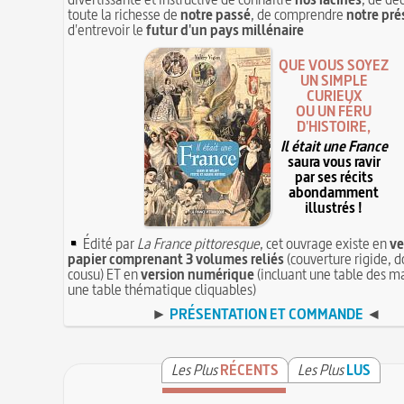
toute la richesse de
notre passé
, de comprendre
notre pré
d'entrevoir le
futur d'un pays millénaire
QUE VOUS SOYEZ
UN SIMPLE
CURIEUX
OU UN FÉRU
D'HISTOIRE,
Il était une France
saura vous ravir
par ses récits
abondamment
illustrés !
Édité par
La France pittoresque
, cet ouvrage existe en
ve
papier comprenant 3 volumes reliés
(couverture rigide, d
cousu) ET en
version numérique
(incluant une table des ma
une table thématique cliquables)
►
PRÉSENTATION ET COMMANDE
◄
Les Plus
RÉCENTS
Les Plus
LUS