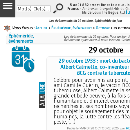
5 août 882 : mort funeste de Louis I
Francs
> Arrière-arrière-petit-fils de 
fils de Louis II le Bègue, (…)
[L
Les événements du 29 octobre, éphéméride du jour
Vous êtes ici :
Accueil
>
Éphéméride, événements
>
Octobre
> 29 octob
Éphéméride,
Les événements du 29 octobre. Pour un jour 
événements
événement ayant marqué notre Histoire. Calend
29 octobre
29 octobre 1933 : mort du bact
Albert Calmette, co-inventeur
BCG contre la tubercul
Célèbre pour avoir mis au point,
ami Camille Guérin, le vaccin BC
tuberculose, Albert Calmette lai
grande et belle oeuvre, à la fois s
humanitaire et d’intérêt économi
recherches et ses nombreux voya
pour objet le soulagement des m
humaines, la lutte contre les flé
peste, (…)
Publié le
MARDI
28 OCTOBRE 2025
, par
R