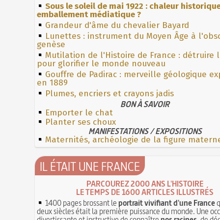
Sous le soleil de mai 1922 : chaleur historiqu
emballement médiatique ?
Grandeur d'âme du chevalier Bayard
Lunettes : instrument du Moyen Âge à l'obs
genèse
Mutilation de l'Histoire de France : détruire 
pour glorifier le monde nouveau
Gouffre de Padirac : merveille géologique e
en 1889
Plumes, encriers et crayons jadis
BON À SAVOIR
Emporter le chat
Planter ses choux
MANIFESTATIONS / EXPOSITIONS
Maternités, archéologie de la figure matern
IL ÉTAIT UNE FRANCE
PARCOUREZ 2000 ANS L'HISTOIRE
LE TEMPS DE 1600 ARTICLES ILLUSTRÉS
1400 pages brossant le
portrait vivifiant d'une France
q
deux siècles était la première puissance du monde. Une oc
divertissante et instructive de connaître
nos racines
, de dé