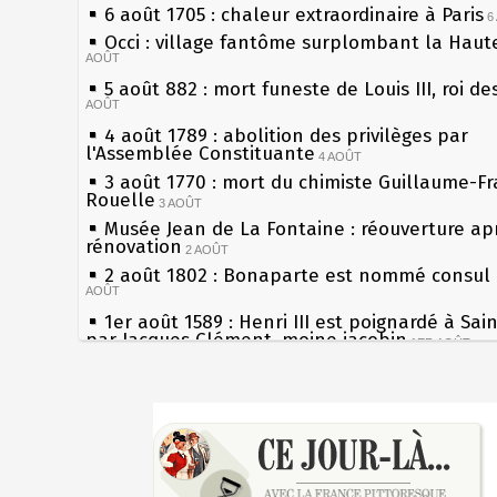
6 août 1705 : chaleur extraordinaire à Paris
6
Occi : village fantôme surplombant la Haut
AOÛT
5 août 882 : mort funeste de Louis III, roi de
AOÛT
4 août 1789 : abolition des privilèges par
l'Assemblée Constituante
4 AOÛT
3 août 1770 : mort du chimiste Guillaume-Fr
Rouelle
3 AOÛT
Musée Jean de La Fontaine : réouverture ap
rénovation
2 AOÛT
2 août 1802 : Bonaparte est nommé consul 
AOÛT
1er août 1589 : Henri III est poignardé à Sai
par Jacques Clément, moine jacobin
1ER AOÛT
31 juillet 1899 : décret instaurant les mouge
boîtes aux lettres en fonte de Léon Mougeot
3
Sécheresses (Grandes), étés caniculaires à t
30 juillet 1918 : mort d'Auguste Poulain, fo
les siècles
Chocolat Poulain
30 JUILLET
27 mai 1610 : supplice de François Ravaillac,
29 juillet 1881 : loi sur la liberté de la press
du roi Henri IV
28 juillet 1794 : supplice de Robespierre et
Pierre qui roule n'amasse pas mousse