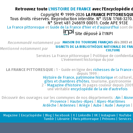
Retrouvez toute
L'HISTOIRE DE FRANCE
avec l'Encyclopédie 
Copyright © 1999-2026
LA FRANCE PITTORESQU
Tous droits réservés. Reproduction interdite. N° ISSN 1768-3270
N° Siret 481 246619 00011. Code APE 913E
La France pittoresque
et
Guide de la France d'hier et d'aujourd'hui
sont de
Site déposé à l'INPI
Recommandé notamment par
MAISON DU TOURISME FRANÇAIS
dès 2003 et
SIGNETS DE LA BIBLIOTHÈQUE NATIONALE DE FR
Mentionné notamment par
CULTURE
Services La France pittoresque
|
Politique de confidentia
L'événement historique du jour
LA FRANCE PITTORESQUE :
1 - Guide en ligne des
richesses de la France d
depuis 1999 :
Histoire de France, patrimoine historique
et culturel,
gîtes et chambres d'hôtes
, tourisme, gastronomie
2 -
Magazine d'histoire
36 pages couleur depuis 2001
une véritable
encyclopédie de la vie d'autrefois
Découvrir des ouvrages sur les communes de nos départements :
Ain
|
Aisne
Provence
|
Hautes-Alpes
|
Alpes-Maritimes
Ardèche
|
Ardennes
|
Ariège
|
Aube
|
Aude
|
Aveyron
|
Magazine
|
Encyclopédie
|
Blog
|
Facebook
|
X
|
LinkedIn
|
VK
|
Instagram
|
YouTube
Tumblr
|
Librairie
|
Paris pittoresque
|
Prénoms
|
Services