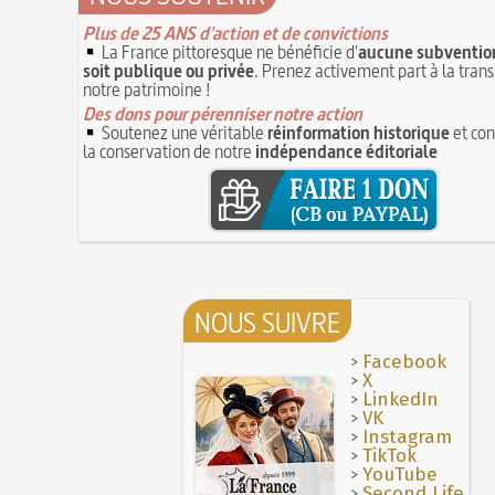
30 juin 1559 : Henri II est mortellement ble
coup de lance lors d’un tournoi
Plus de 25 ANS d'action et de convictions
30 JUIN
La France pittoresque ne bénéficie d'
aucune subvention
Thérapeutique alcoolique au Moyen Âge
29 J
soit publique ou privée
. Prenez activement part à la tran
notre patrimoine !
Des dons pour pérenniser notre action
Soutenez une véritable
réinformation historique
et con
la conservation de notre
indépendance éditoriale
NOUS SUIVRE
>
Facebook
>
X
>
LinkedIn
>
VK
>
Instagram
>
TikTok
>
YouTube
>
Second Life