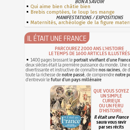
BON À SAVOIR
Qui aime bien châtie bien
Brebis comptées, le loup les mange
MANIFESTATIONS / EXPOSITIONS
Maternités, archéologie de la figure mater
IL ÉTAIT UNE FRANCE
PARCOUREZ 2000 ANS L'HISTOIRE
LE TEMPS DE 1600 ARTICLES ILLUSTRÉS
1400 pages brossant le
portrait vivifiant d'une Franc
deux siècles était la première puissance du monde. Une 
divertissante et instructive de connaître
nos racines
, de 
toute la richesse de
notre passé
, de comprendre
notre p
d'entrevoir le
futur d'un pays millénaire
QUE VOUS SOYEZ
UN SIMPLE
CURIEUX
OU UN FÉRU
D'HISTOIRE,
Il était une France
saura vous ravir
par ses récits