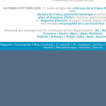
L'événement historique du jour
LA FRANCE PITTORESQUE :
1 - Guide en ligne des
richesses de la France d'
1999 :
Histoire de France, patrimoine historique
et cultur
gîtes et chambres d'hôtes
, tourisme, gastronom
2 -
Magazine d'histoire
36 pages couleur depuis 20
une véritable
encyclopédie de la vie d'autrefois
Découvrir des ouvrages sur les communes de nos départements :
Ain
|
Ai
Provence
|
Hautes-Alpes
|
Alpes-Maritimes
Ardèche
|
Ardennes
|
Ariège
|
Aube
|
Aude
|
Aveyro
Magazine
|
Encyclopédie
|
Blog
|
Facebook
|
X
|
LinkedIn
|
VK
|
Instagram
|
YouTube
|
Librairie
|
Paris pittoresque
|
Prénoms
|
Services