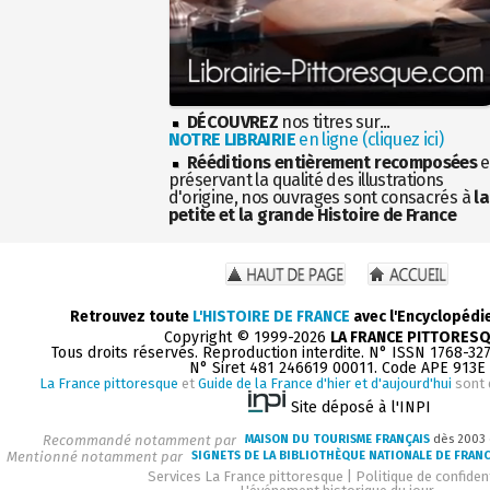
DÉCOUVREZ
nos titres sur...
NOTRE LIBRAIRIE
en ligne (cliquez ici)
Rééditions entièrement recomposées
e
préservant la qualité des illustrations
d'origine, nos ouvrages sont consacrés à
la
petite et la grande Histoire de France
Retrouvez toute
L'HISTOIRE DE FRANCE
avec l'Encyclopédi
Copyright © 1999-2026
LA FRANCE PITTORES
Tous droits réservés. Reproduction interdite. N° ISSN 1768-32
N° Siret 481 246619 00011. Code APE 913E
La France pittoresque
et
Guide de la France d'hier et d'aujourd'hui
sont 
Site déposé à l'INPI
Recommandé notamment par
MAISON DU TOURISME FRANÇAIS
dès 2003
Mentionné notamment par
SIGNETS DE LA BIBLIOTHÈQUE NATIONALE DE FRAN
Services La France pittoresque
|
Politique de confident