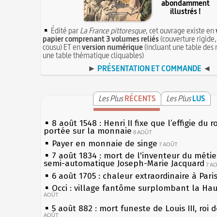
abondamment
illustrés !
Édité par
La France pittoresque
, cet ouvrage existe en
papier comprenant 3 volumes reliés
(couverture rigide,
cousu) ET en
version numérique
(incluant une table des 
une table thématique cliquables)
►
PRÉSENTATION ET COMMANDE
◄
Les Plus
RÉCENTS
Les Plus
LUS
8 août 1548 : Henri II fixe que l’effigie du r
portée sur la monnaie
8 AOÛT
Payer en monnaie de singe
7 AOÛT
7 août 1834 : mort de l'inventeur du métier
semi-automatique Joseph-Marie Jacquard
7 A
6 août 1705 : chaleur extraordinaire à Pari
Occi : village fantôme surplombant la Ha
AOÛT
5 août 882 : mort funeste de Louis III, roi 