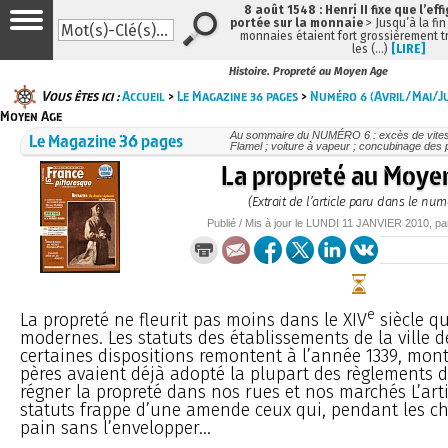
8 août 1548 : Henri II fixe que l’eff
portée sur la monnaie
> Jusqu’à la fin
monnaies étaient fort grossièrement tr
les (…)
[LIRE]
Histoire. Propreté au Moyen Age
Vous êtes ici :
Accueil
>
Le Magazine 36 pages
>
Numéro 6 (Avril/Mai/Ju
Moyen Age
Le Magazine 36 pages
Au sommaire du NUMÉRO 6 : excès de vitesse
Flamel ; voiture à vapeur ; concubinage des p
La propreté au Moye
(Extrait de l’article paru dans le num
Publié / Mis à jour le
LUNDI
11 JANVIER 2010
, p
e
La propreté ne fleurit pas moins dans le XIV
siècle q
modernes. Les statuts des établissements de la ville
certaines dispositions remontent à l’année 1339, mon
pères avaient déjà adopté la plupart des règlements d
régner la propreté dans nos rues et nos marchés L’arti
statuts frappe d’une amende ceux qui, pendant les ch
pain sans l’envelopper...