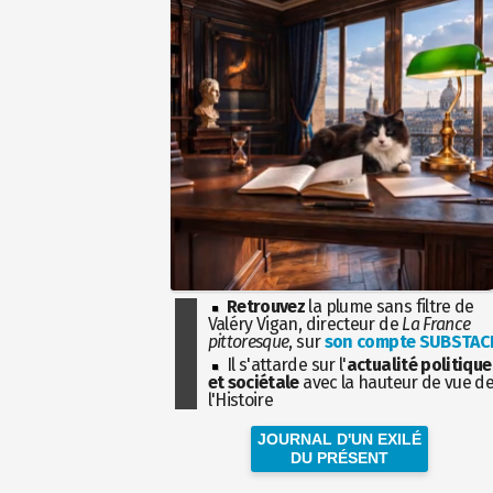
Retrouvez
la plume sans filtre de
Valéry Vigan, directeur de
La France
pittoresque
, sur
son compte SUBSTAC
Il s'attarde sur l'
actualité politique
et sociétale
avec la hauteur de vue d
l'Histoire
JOURNAL D'UN EXILÉ
DU PRÉSENT