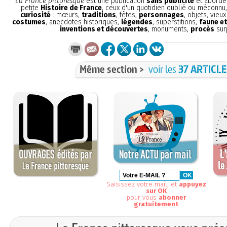
La France pittoresque
est une publication
sans publicité
et aborde 
petite
Histoire de France
, ceux d'un quotidien oublié ou méconnu
curiosité
: mœurs,
traditions
, fêtes,
personnages
, objets, vieu
costumes
, anecdotes historiques,
légendes
, superstitions,
faune et
inventions et découvertes
, monuments,
procès
sur
Même section >
voir les
37 ARTICL
Saisissez votre mail, et
appuyez
sur OK
pour vous
abonner
gratuitement