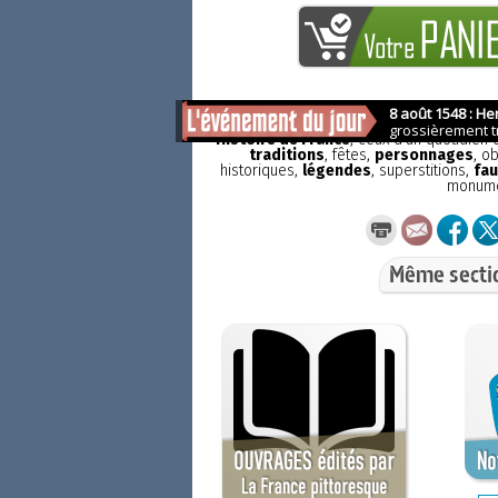
La France pittoresque
est une publicat
Histoire de France
, ceux d'un quotidien
traditions
, fêtes,
personnages
, o
historiques,
légendes
, superstitions,
fau
monum
Même secti