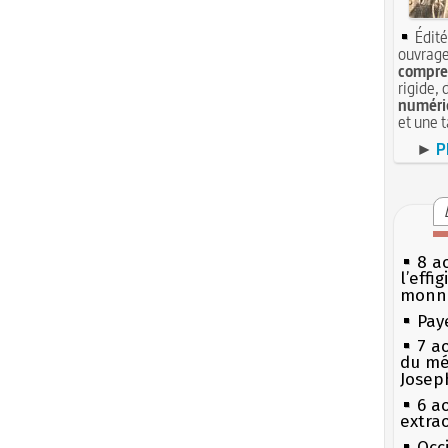
Édité
ouvrage
compren
rigide, 
numéri
et une 
►
P
8 ao
l’effi
monn
Pay
7 a
du mé
Josep
6 a
extrao
Occi