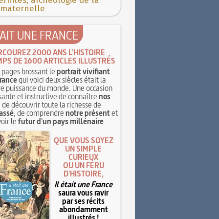
rnités, archéologie de la
 maternelle
TAIT UNE FRANCE
RCOUREZ 2000 ANS L'HISTOIRE
MPS DE 1600 ARTICLES ILLUSTRÉS
pages brossant le
portrait vivifiant
rance
qui voici deux siècles était la
e puissance du monde. Une occasion
sante et instructive de connaître
nos
, de découvrir toute la richesse de
assé
, de comprendre
notre présent
et
oir le
futur d'un pays millénaire
QUE VOUS SOYEZ
UN SIMPLE
CURIEUX
OU UN FÉRU
D'HISTOIRE,
Il était une France
saura vous ravir
par ses récits
abondamment
illustrés !