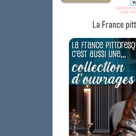
Saisissez v
pour vo