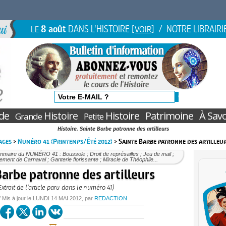
8 août
DANS L'HISTOIRE
/ NOTRE LIBRAIRI
LE
[VOIR]
de
Histoire
Histoire
Patrimoine
À Savo
Grande
Petite
Histoire. Sainte Barbe patronne des artilleurs
ages
>
Numéro 41 (Printemps/Été 2012)
> Sainte Barbe patronne des artilleu
maire du NUMÉRO 41 : Boussole ; Droit de représailles ; Jeu de mail ;
ement de Carnaval ; Ganterie florissante ; Miracle de Théophile...
arbe patronne des artilleurs
Extrait de l’article paru dans le numéro 41)
/ Mis à jour le
LUNDI
14 MAI 2012
, par
REDACTION