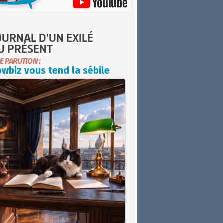
OURNAL D'UN EXILÉ
U PRÉSENT
E PARUTION :
wbiz vous tend la sébile