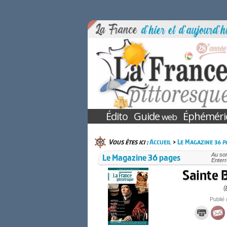
Édito
Guide
Éphéméri
web
Vous êtes ici :
Accueil
>
Le Magazine 36 p
Le Magazine 36 pages
Au som
Enterr
Sainte B
(
Publié 