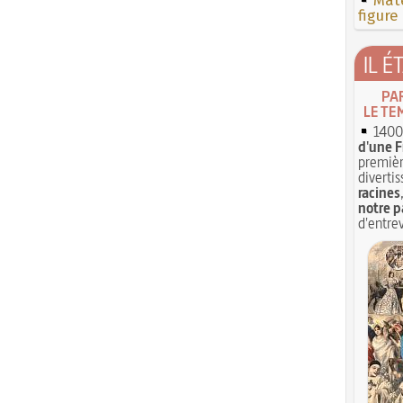
Mate
figure
IL É
PA
LE TE
1400 
d'une F
premièr
divertis
racines
notre p
d'entrev