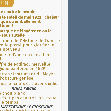
A UNE
ite contre le peuple
 le soleil de mai 1922 : chaleur
rique ou emballement
tique ?
asque de l'ingérence ou le
 sous tutelle
lation de l'Histoire de France :
re le passé pour glorifier le
 nouveau
ndeur d'âme du chevalier
d
fre de Padirac : merveille
gique explorée en 1889
ettes : instrument du Moyen
l'obscure genèse
es, encriers et crayons jadis
BON À SAVOIR
e chou blanc
e faut pas chanter la victoire
 le temps
NIFESTATIONS / EXPOSITIONS