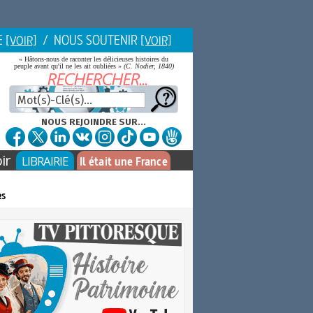
E
/ NOUS SOUTENIR
[VOIR]
[VOIR]
« Hâtons-nous de raconter les délicieuses histoires du
peuple avant qu'il ne les ait oubliées »
(C. Nodier, 1840)
NOUS REJOINDRE SUR...
ir
LIBRAIRIE
Il était une France
rs