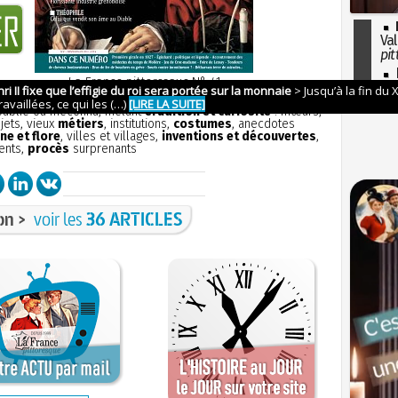
Val
pit
I
La France pittoresque
N° 41
so
ion
sans publicité
et aborde tous les aspects de la petite
l'H
 oublié ou méconnu, mêlant
érudition et curiosité
: mœurs,
bjets, vieux
métiers
, institutions,
costumes
, anecdotes
ne et flore
, villes et villages,
inventions et découvertes
,
ents,
procès
surprenants
on >
voir les
36 ARTICLES