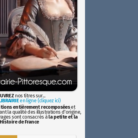
UVREZ
nos titres sur...
IBRAIRIE
en ligne (cliquez ici)
itions entièrement recomposées
et
nt la qualité des illustrations d'origine,
rages sont consacrés à
la petite et la
Histoire de France