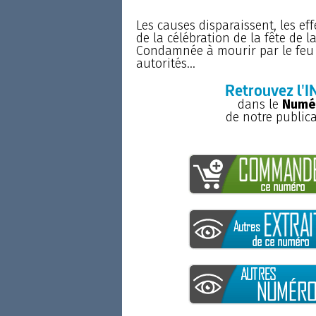
Les causes disparaissent, les effe
de la célébration de la fête de la
Condamnée à mourir par le feu p
autorités...
Retrouvez l'I
dans le
Numér
de notre public