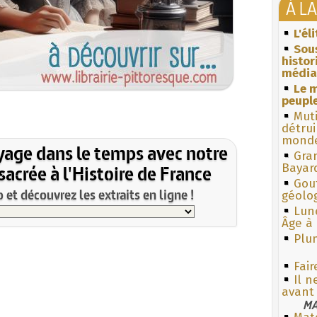
À L
L'él
Sous
histo
média
Le m
peuple
Muti
détrui
monde
yage dans le temps avec notre
Gra
acrée à l'Histoire de France
Bayar
Gouf
et découvrez les extraits en ligne !
géolo
Lun
Âge à 
Plum
Fair
Il n
avant
MA