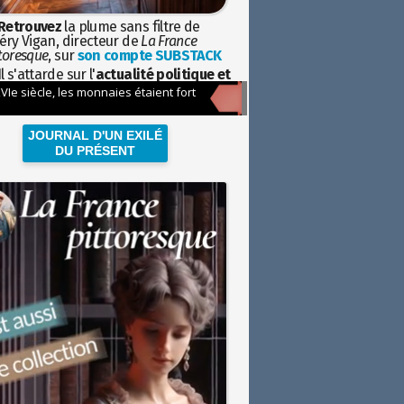
Retrouvez
la plume sans filtre de
éry Vigan, directeur de
La France
toresque
, sur
son compte SUBSTACK
l s'attarde sur l'
actualité politique et
ciétale
avec la hauteur de vue de
istoire
JOURNAL D'UN EXILÉ
DU PRÉSENT