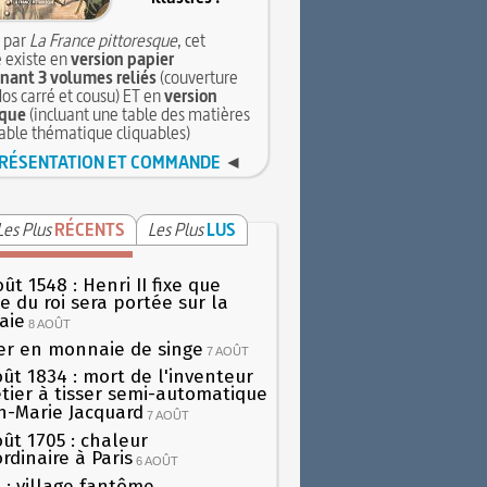
 par
La France pittoresque
, cet
 existe en
version papier
ant 3 volumes reliés
(couverture
dos carré et cousu) ET en
version
que
(incluant une table des matières
table thématique cliquables)
RÉSENTATION ET COMMANDE
◄
Les Plus
RÉCENTS
Les Plus
LUS
ût 1548 : Henri II fixe que
gie du roi sera portée sur la
aie
8 AOÛT
er en monnaie de singe
7 AOÛT
oût 1834 : mort de l'inventeur
tier à tisser semi-automatique
h-Marie Jacquard
7 AOÛT
oût 1705 : chaleur
rdinaire à Paris
6 AOÛT
 : village fantôme