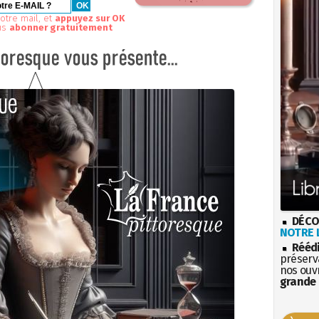
otre mail, et
appuyez sur OK
us
abonner gratuitement
DÉCO
NOTRE L
Rééd
préserva
nos ouv
grande 