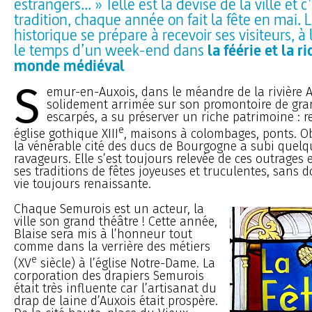
estrangers... » Telle est la devise de la ville et 
tradition, chaque année on fait la fête en mai. 
historique se prépare à recevoir ses visiteurs, à 
le temps d’un week-end dans
la féérie et la r
monde médiéval
S
emur-en-Auxois, dans le méandre de la rivière
solidement arrimée sur son promontoire de gran
escarpés, a su préserver un riche patrimoine : 
e
église gothique XIII
, maisons à colombages, ponts. Ob
la vénérable cité des ducs de Bourgogne a subi quelq
ravageurs. Elle s’est toujours relevée de ces outrages 
ses traditions de fêtes joyeuses et truculentes, sans 
vie toujours renaissante.
Chaque Semurois est un acteur, la
ville son grand théâtre ! Cette année,
Blaise sera mis à l’honneur tout
comme dans la verrière des métiers
e
(XV
siècle) à l’église Notre-Dame. La
corporation des drapiers Semurois
était très influente car l’artisanat du
drap de laine d’Auxois était prospère.