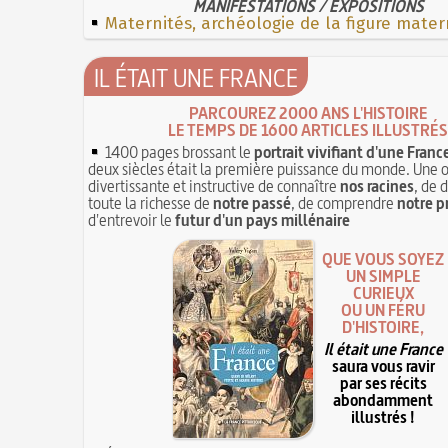
MANIFESTATIONS / EXPOSITIONS
Maternités, archéologie de la figure mater
IL ÉTAIT UNE FRANCE
PARCOUREZ 2000 ANS L'HISTOIRE
LE TEMPS DE 1600 ARTICLES ILLUSTRÉS
1400 pages brossant le
portrait vivifiant d'une Franc
deux siècles était la première puissance du monde. Une 
divertissante et instructive de connaître
nos racines
, de 
toute la richesse de
notre passé
, de comprendre
notre p
d'entrevoir le
futur d'un pays millénaire
QUE VOUS SOYEZ
UN SIMPLE
CURIEUX
OU UN FÉRU
D'HISTOIRE,
Il était une France
saura vous ravir
par ses récits
abondamment
illustrés !