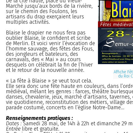
De la cité haute, place du Vieux-
Marché jusqu’aux bords de la rivière,
sur le chemin des Foulons, les
artisans du drap exerçaient leurs
multiples activités.
Blaise le drapier ne nous fera pas
oublier Blaise, le confident et scribe
de Merlin. Et voici venir l’évocation de
l’homme sauvage, des fêtes des Fous,
des jongleurs et bateleurs, des
carnavals, des « Mai » au cours
desquels on célébrait la fin de l’hiver
et le retour de la nouvelle année.
Affiche Fê
du Roi 
« La fête à Blaise » se veut tout cela.
Elle sera donc une fête haute en couleurs, dans l’ordr
médiéval, mêlant les genres : farces, théâtre burlesqu
danses, chevalerie, jeux, marché d’artisans, taverne
vie quotidienne, reconstitution des métiers, village de
parade costumé, concerts en l’église Notre-Dame...
Renseignements pratiques :
Dates :
Samedi 28 mai, de 14h à 22h et dimanche 29 mai
Entrée
libre et gratuite.