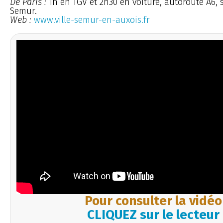
De Paris :
1h en TGV et 2h30 en voiture, autoroute A6, s
Semur.
Web :
www.ville-semur-en-auxois.fr
Pour consulter la vidéo
CLIQUEZ sur le lecteur