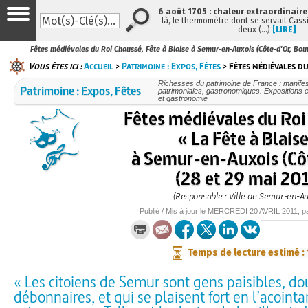
6 août 1705 : chaleur extraordinaire
là, le thermomètre dont se servait Cass
deux (…)
[LIRE]
Fêtes médiévales du Roi Chaussé, Fête à Blaise à Semur-en-Auxois (Côte-d'Or, Bou
Vous êtes ici :
Accueil
>
Patrimoine : Expos, Fêtes
> Fêtes médiévales du
Richesses du patrimoine de France : manifest
Patrimoine : Expos, Fêtes
patrimoniales, gastronomiques. Expositions et
et gastronomie
Fêtes médiévales du Roi
« La Fête à Blaise
à Semur-en-Auxois (Cô
(28 et 29 mai 20
(Responsable : Ville de Semur-en-Au
Publié / Mis à jour le
MERCREDI
20 AVRIL 2011
, p
Temps de lecture estimé :
« Les citoiens de Semur sont gens paisibles, do
débonnaires, et qui se plaisent fort en l’acoint