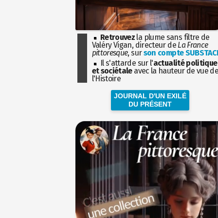
Retrouvez
la plume sans filtre de
Valéry Vigan, directeur de
La France
pittoresque
, sur
son compte SUBSTAC
Il s'attarde sur l'
actualité politique
et sociétale
avec la hauteur de vue d
l'Histoire
JOURNAL D'UN EXILÉ
DU PRÉSENT