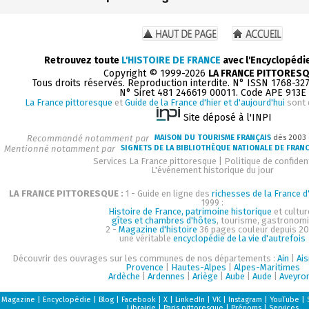
Retrouvez toute
L'HISTOIRE DE FRANCE
avec l'Encyclopédi
Copyright © 1999-2026
LA FRANCE PITTORES
Tous droits réservés. Reproduction interdite. N° ISSN 1768-32
N° Siret 481 246619 00011. Code APE 913E
La France pittoresque
et
Guide de la France d'hier et d'aujourd'hui
sont 
Site déposé à l'INPI
Recommandé notamment par
MAISON DU TOURISME FRANÇAIS
dès 2003
Mentionné notamment par
SIGNETS DE LA BIBLIOTHÈQUE NATIONALE DE FRAN
Services La France pittoresque
|
Politique de confident
L'événement historique du jour
LA FRANCE PITTORESQUE :
1 - Guide en ligne des
richesses de la France d'
1999 :
Histoire de France, patrimoine historique
et cultur
gîtes et chambres d'hôtes
, tourisme, gastronom
2 -
Magazine d'histoire
36 pages couleur depuis 20
une véritable
encyclopédie de la vie d'autrefois
Découvrir des ouvrages sur les communes de nos départements :
Ain
|
Ai
Provence
|
Hautes-Alpes
|
Alpes-Maritimes
Ardèche
|
Ardennes
|
Ariège
|
Aube
|
Aude
|
Aveyro
Magazine
|
Encyclopédie
|
Blog
|
Facebook
|
X
|
LinkedIn
|
VK
|
Instagram
|
YouTube
|
Librairie
|
Paris pittoresque
|
Prénoms
|
Services