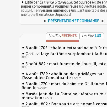
Édité par
La France pittoresque
, cet ouvrage existe en
papier comprenant 3 volumes reliés
(couverture rigide,
cousu) ET en
version numérique
(incluant une table des 
une table thématique cliquables)
►
PRÉSENTATION ET COMMANDE
◄
Les Plus
RÉCENTS
Les Plus
LUS
6 août 1705 : chaleur extraordinaire à Pari
Occi : village fantôme surplombant la Ha
AOÛT
5 août 882 : mort funeste de Louis III, roi 
AOÛT
4 août 1789 : abolition des privilèges par
l'Assemblée Constituante
4 AOÛT
3 août 1770 : mort du chimiste Guillaume-
Rouelle
3 AOÛT
Musée Jean de La Fontaine : réouverture 
rénovation
2 AOÛT
2 août 1802 : Bonaparte est nommé consul