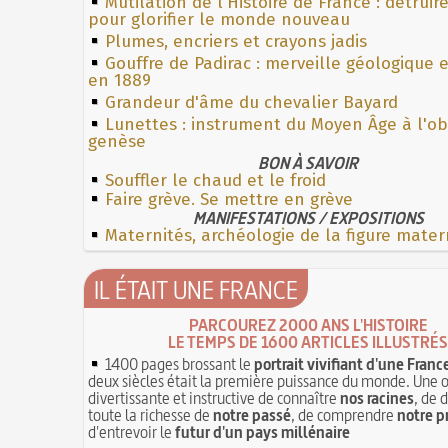
Mutilation de l'Histoire de France : détruir
pour glorifier le monde nouveau
Plumes, encriers et crayons jadis
Gouffre de Padirac : merveille géologique 
en 1889
Grandeur d'âme du chevalier Bayard
Lunettes : instrument du Moyen Âge à l'o
genèse
BON À SAVOIR
Souffler le chaud et le froid
Faire grève. Se mettre en grève
MANIFESTATIONS / EXPOSITIONS
Maternités, archéologie de la figure mater
IL ÉTAIT UNE FRANCE
PARCOUREZ 2000 ANS L'HISTOIRE
LE TEMPS DE 1600 ARTICLES ILLUSTRÉS
1400 pages brossant le
portrait vivifiant d'une Franc
deux siècles était la première puissance du monde. Une 
divertissante et instructive de connaître
nos racines
, de 
toute la richesse de
notre passé
, de comprendre
notre p
d'entrevoir le
futur d'un pays millénaire