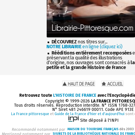
DÉCOUVREZ
nos titres sur...
NOTRE LIBRAIRIE
en ligne (cliquez ici)
Rééditions entièrement recomposées
e
préservant la qualité des illustrations
d'origine, nos ouvrages sont consacrés à
la
petite et la grande Histoire de France
Retrouvez toute
L'HISTOIRE DE FRANCE
avec l'Encyclopédi
Copyright © 1999-2026
LA FRANCE PITTORES
Tous droits réservés. Reproduction interdite. N° ISSN 1768-32
N° Siret 481 246619 00011. Code APE 913E
La France pittoresque
et
Guide de la France d'hier et d'aujourd'hui
sont 
Site déposé à l'INPI
Recommandé notamment par
MAISON DU TOURISME FRANÇAIS
dès 2003
Mentionné notamment par
SIGNETS DE LA BIBLIOTHÈQUE NATIONALE DE FRAN