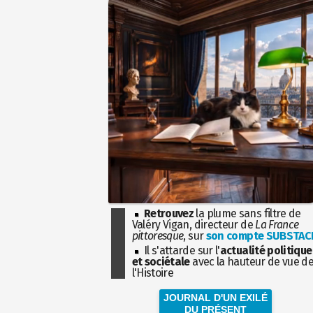
Retrouvez
la plume sans filtre de
Valéry Vigan, directeur de
La France
pittoresque
, sur
son compte SUBSTAC
Il s'attarde sur l'
actualité politique
et sociétale
avec la hauteur de vue d
l'Histoire
JOURNAL D'UN EXILÉ
DU PRÉSENT