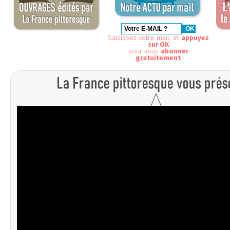
Saisissez votre mail, et
appuyez
sur OK
pour vous
abonner
gratuitement