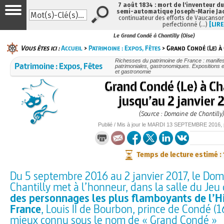
7 août 1834 : mort de l'inventeur du
semi-automatique Joseph-Marie Ja
continuateur des efforts de Vaucanson
perfectionné (…)
[LIRE
Le Grand Condé à Chantilly (Oise)
Vous êtes ici :
Accueil
>
Patrimoine : Expos, Fêtes
> Grand Condé (Le) à 
Richesses du patrimoine de France : manifest
Patrimoine : Expos, Fêtes
patrimoniales, gastronomiques. Expositions et
et gastronomie
Grand Condé (Le) à Ch
jusqu’au 2 janvier 
(Source : Domaine de Chantilly)
Publié / Mis à jour le
MARDI
13 SEPTEMBRE 2016
,
Temps de lecture estimé :
Du 5 septembre 2016 au 2 janvier 2017, le Do
Chantilly met à l’honneur, dans la salle du Je
des personnages les plus flamboyants de l’Hi
France
, Louis II de Bourbon, prince de Condé (
mieux connu sous le nom de « Grand Condé »