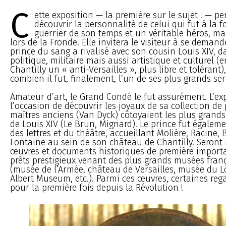
C
ette exposition — la première sur le sujet ! — p
découvrir la personnalité de celui qui fut à la f
guerrier de son temps et un véritable héros, ma
lors de la Fronde. Elle invitera le visiteur à se demand
prince du sang a rivalisé avec son cousin Louis XIV, 
politique, militaire mais aussi artistique et culturel (
Chantilly un « anti-Versailles », plus libre et tolérant)
combien il fut, finalement, l’un de ses plus grands ser
Amateur d’art, le Grand Condé le fut assurément. L’ex
l’occasion de découvrir les joyaux de sa collection de 
maîtres anciens (Van Dyck) côtoyaient les plus grands
de Louis XIV (Le Brun, Mignard). Le prince fut égale
des lettres et du théâtre, accueillant Molière, Racine,
Fontaine au sein de son château de Chantilly. Seront 
œuvres et documents historiques de première importa
prêts prestigieux venant des plus grands musées franç
(musée de l’Armée, château de Versailles, musée du L
Albert Museum, etc.). Parmi ces œuvres, certaines reg
pour la première fois depuis la Révolution !