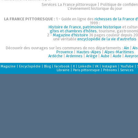
Services La France pittoresque
|
Politique de confident
L'événement historique du jour
LA FRANCE PITTORESQUE :
1 - Guide en ligne des
richesses de la France d'
1999 :
Histoire de France, patrimoine historique
et cultur
gîtes et chambres d'hôtes
, tourisme, gastronom
2 -
Magazine d'histoire
36 pages couleur depuis 20
une véritable
encyclopédie de la vie d'autrefois
Découvrir des ouvrages sur les communes de nos départements :
Ain
|
Ai
Provence
|
Hautes-Alpes
|
Alpes-Maritimes
Ardèche
|
Ardennes
|
Ariège
|
Aube
|
Aude
|
Aveyro
Magazine
|
Encyclopédie
|
Blog
|
Facebook
|
X
|
LinkedIn
|
VK
|
Instagram
|
YouTube
|
Librairie
|
Paris pittoresque
|
Prénoms
|
Services