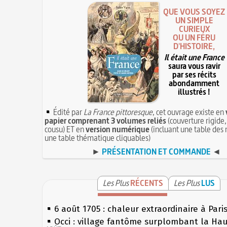
QUE VOUS SOYEZ
UN SIMPLE
CURIEUX
OU UN FÉRU
D'HISTOIRE,
Il était une France
saura vous ravir
par ses récits
abondamment
illustrés !
Édité par
La France pittoresque
, cet ouvrage existe en
papier comprenant 3 volumes reliés
(couverture rigide,
cousu) ET en
version numérique
(incluant une table des 
une table thématique cliquables)
►
PRÉSENTATION ET COMMANDE
◄
Les Plus
RÉCENTS
Les Plus
LUS
6 août 1705 : chaleur extraordinaire à Pari
Occi : village fantôme surplombant la Ha