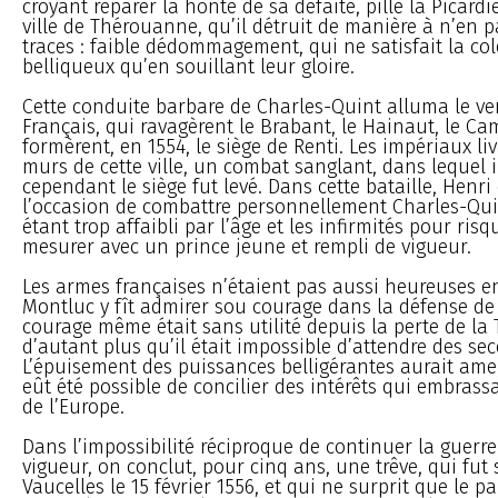
croyant réparer la honte de sa défaite, pille la Picardi
ville de Thérouanne, qu’il détruit de manière à n’en p
traces : faible dédommagement, qui ne satisfait la col
belliqueux qu’en souillant leur gloire.
Cette conduite barbare de Charles-Quint alluma le v
Français, qui ravagèrent le Brabant, le Hainaut, le Cam
formèrent, en 1554, le siège de Renti. Les impériaux liv
murs de cette ville, un combat sanglant, dans lequel i
cependant le siège fut levé. Dans cette bataille, Henri
l’occasion de combattre personnellement Charles-Quint
étant trop affaibli par l’âge et les infirmités pour risq
mesurer avec un prince jeune et rempli de vigueur.
Les armes françaises n’étaient pas aussi heureuses en
Montluc y fît admirer sou courage dans la défense de
courage même était sans utilité depuis la perte de la
d’autant plus qu’il était impossible d’attendre des se
L’épuisement des puissances belligérantes aurait amené
eût été possible de concilier des intérêts qui embrass
de l’Europe.
Dans l’impossibilité réciproque de continuer la guerr
vigueur, on conclut, pour cinq ans, une trêve, qui fut 
Vaucelles le 15 février 1556, et qui ne surprit que le pa