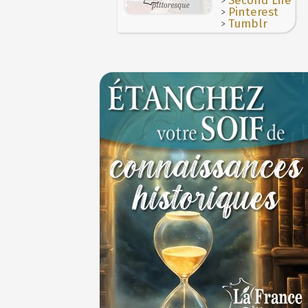
Second Life
cycliste
>
Pinterest
1ER JUILLET
>
Tumblr
30 juin 1559 : Henri II est mortellement ble
coup de lance lors d’un tournoi
30 JUIN
Thérapeutique alcoolique au Moyen Âge
29 J