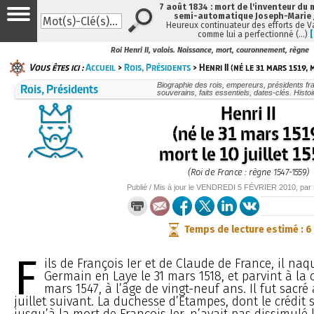
7 août 1834 : mort de l'inventeur du 
semi-automatique Joseph-Marie
Heureux continuateur des efforts de V
comme lui a perfectionné (…)
Roi Henri II, valois. Naissance, mort, couronnement, règne
Vous êtes ici :
Accueil
>
Rois, Présidents
> Henri II (né le 31 mars 1519,
Rois, Présidents
Biographie des rois, empereurs, présidents fr
souverains, faits essentiels, dates-clés. Histo
Henri II
(né le 31 mars 151
mort le 10 juillet 1
(Roi de France : règne 1547-1559)
Publié / Mis à jour le
VENDREDI
5 FÉVRIER 2010
, par
Temps de lecture estimé : 6
F
ils de François Ier et de Claude de France, il naq
Germain en Laye le 31 mars 1518, et parvint à la 
mars 1547, à l’âge de vingt-neuf ans. Il fut sacré
juillet suivant. La duchesse d’Etampes, dont le crédit 
jusqu’à la mort de François Ier, n’avait pas dissimulé 