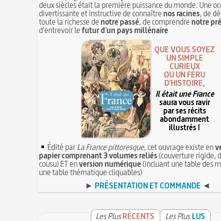
deux siècles était la première puissance du monde. Une oc
divertissante et instructive de connaître
nos racines
, de dé
toute la richesse de
notre passé
, de comprendre
notre pr
d'entrevoir le
futur d'un pays millénaire
QUE VOUS SOYEZ
UN SIMPLE
CURIEUX
OU UN FÉRU
D'HISTOIRE,
Il était une France
saura vous ravir
par ses récits
abondamment
illustrés !
Édité par
La France pittoresque
, cet ouvrage existe en
v
papier comprenant 3 volumes reliés
(couverture rigide, d
cousu) ET en
version numérique
(incluant une table des m
une table thématique cliquables)
►
PRÉSENTATION ET COMMANDE
◄
Les Plus
RÉCENTS
Les Plus
LUS