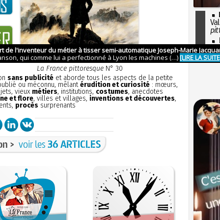
Val
pit
I
so
l'H
La France pittoresque
N° 30
ion
sans publicité
et aborde tous les aspects de la petite
 oublié ou méconnu, mêlant
érudition et curiosité
: mœurs,
bjets, vieux
métiers
, institutions,
costumes
, anecdotes
ne et flore
, villes et villages,
inventions et découvertes
,
ents,
procès
surprenants
on >
voir les
36 ARTICLES