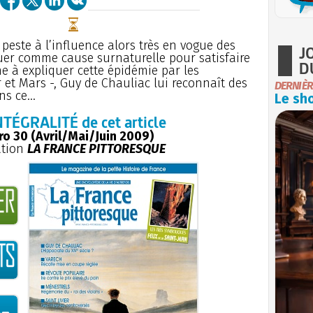
peste à l’influence alors très en vogue des
J
quer comme cause surnaturelle pour satisfaire
D
he à expliquer cette épidémie par les
 et Mars -, Guy de Chauliac lui reconnaît des
DERNIÈR
s ce...
Le sho
NTÉGRALITÉ de cet article
o 30 (Avril/Mai/Juin 2009)
ation
LA FRANCE PITTORESQUE