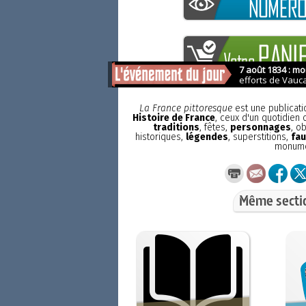
La France pittoresque
est une publicat
Histoire de France
, ceux d'un quotidien
traditions
, fêtes,
personnages
, o
historiques,
légendes
, superstitions,
fau
monum
Même secti