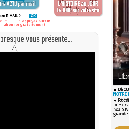
otre mail, et
appuyez sur OK
us
abonner gratuitement
DÉCO
NOTRE L
Rééd
préserva
nos ouv
grande 