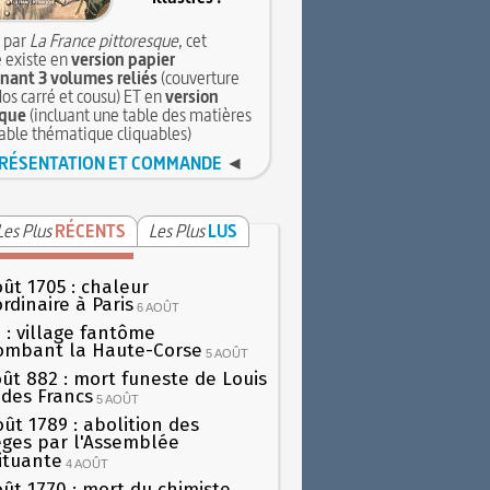
 par
La France pittoresque
, cet
 existe en
version papier
ant 3 volumes reliés
(couverture
dos carré et cousu) ET en
version
que
(incluant une table des matières
table thématique cliquables)
RÉSENTATION ET COMMANDE
◄
Les Plus
RÉCENTS
Les Plus
LUS
oût 1705 : chaleur
rdinaire à Paris
6 AOÛT
 : village fantôme
ombant la Haute-Corse
5 AOÛT
oût 882 : mort funeste de Louis
oi des Francs
5 AOÛT
oût 1789 : abolition des
lèges par l'Assemblée
ituante
4 AOÛT
oût 1770 : mort du chimiste