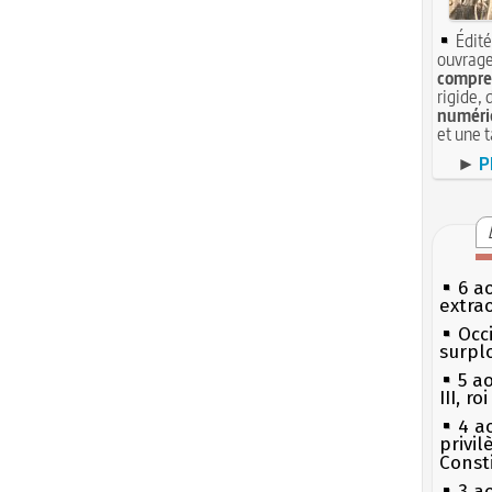
Édité
ouvrage
compren
rigide, 
numéri
et une 
►
P
6 a
extrao
Occi
surpl
5 a
III, r
4 a
privi
Const
3 a