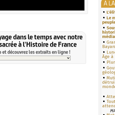
À L
L'él
Le m
peuple
Sous
histo
yage dans le temps avec notre
média
acrée à l'Histoire de France
Gra
Bayar
et découvrez les extraits en ligne !
Lun
Âge à 
Plum
Gouf
géolo
Muti
détrui
monde
Att
Tout
atten
MA