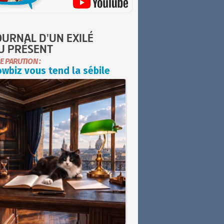
OURNAL D'UN EXILÉ
U PRÉSENT
E PARUTION :
wbiz vous tend la sébile