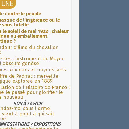
A UNE
ite contre le peuple
asque de l'ingérence ou le
 sous tutelle
 le soleil de mai 1922 : chaleur
rique ou emballement
tique ?
ndeur d'âme du chevalier
d
ettes : instrument du Moyen
l'obscure genèse
es, encriers et crayons jadis
fre de Padirac : merveille
gique explorée en 1889
lation de l'Histoire de France :
re le passé pour glorifier le
 nouveau
BON À SAVOIR
endez-moi sous l'orme
 vient à point à qui sait
dre
NIFESTATIONS / EXPOSITIONS