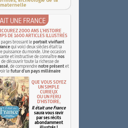
rnités, archéologie de la
 maternelle
TAIT UNE FRANCE
RCOUREZ 2000 ANS L'HISTOIRE
MPS DE 1600 ARTICLES ILLUSTRÉS
pages brossant le
portrait vivifiant
rance
qui voici deux siècles était la
e puissance du monde. Une occasion
sante et instructive de connaître
nos
, de découvrir toute la richesse de
assé
, de comprendre
notre présent
et
oir le
futur d'un pays millénaire
QUE VOUS SOYEZ
UN SIMPLE
CURIEUX
OU UN FÉRU
D'HISTOIRE,
Il était une France
saura vous ravir
par ses récits
abondamment
illustrés !