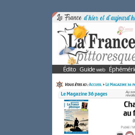
Édito
Guide
Éphéméri
web
Vous êtes ici :
Accueil
>
Le Magazine 36 p
Le Magazine 36 pages
Au so
révolt
Cha
au 
(
Publié / M