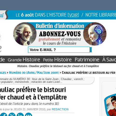
6 août
DANS L'HISTOIRE
/ NOTRE LIBRAIRI
LE
[VOIR]
de
Histoire
Histoire
Patrimoine
À Savo
Grande
Petite
Histoire. Chauliac préfère le bistouri au fer chaud et à l'emplâtre
ages
>
Numéro 30 (Avril/Mai/Juin 2009)
> Chauliac préfère le bistouri au fer
mmaire du NUMÉRO 30 : feux de la Saint-Jean ; Chauliac ; varech ;
e populaire ; ménestrels ; miracles de saint Livier...
uliac préfère le bistouri
fer chaud et à l’emplâtre
Extrait de l’article paru dans le numéro 30)
is à jour le
JEUDI
21 JANVIER 2010
, par
REDACTION