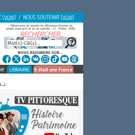
E
/ NOUS SOUTENIR
[VOIR]
[VOIR]
« Hâtons-nous de raconter les délicieuses histoires du
peuple avant qu'il ne les ait oubliées »
(C. Nodier, 1840)
NOUS REJOINDRE SUR...
ir
LIBRAIRIE
Il était une France
 (…)