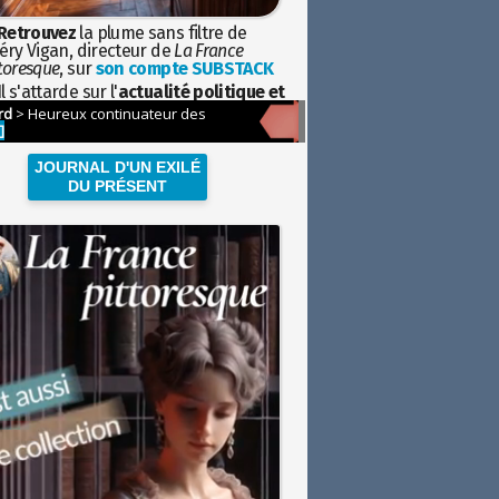
Retrouvez
la plume sans filtre de
éry Vigan, directeur de
La France
toresque
, sur
son compte SUBSTACK
l s'attarde sur l'
actualité politique et
ciétale
avec la hauteur de vue de
istoire
JOURNAL D'UN EXILÉ
DU PRÉSENT