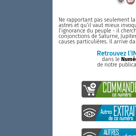
Ne rapportant pas seulement la 
astres et qu’il vaut mieux invo
l’ignorance du peuple - il cherc
conjonctions de Saturne, Jupiter
causes particulières. Il arrive dan
Retrouvez l'I
dans le
Numér
de notre public