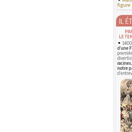
Mate
figure
IL É
PA
LE TE
1400 
d'une F
premièr
divertis
racines
notre p
d'entrev