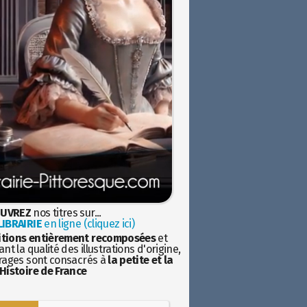
UVREZ
nos titres sur...
IBRAIRIE
en ligne (cliquez ici)
itions entièrement recomposées
et
nt la qualité des illustrations d'origine,
rages sont consacrés à
la petite et la
Histoire de France