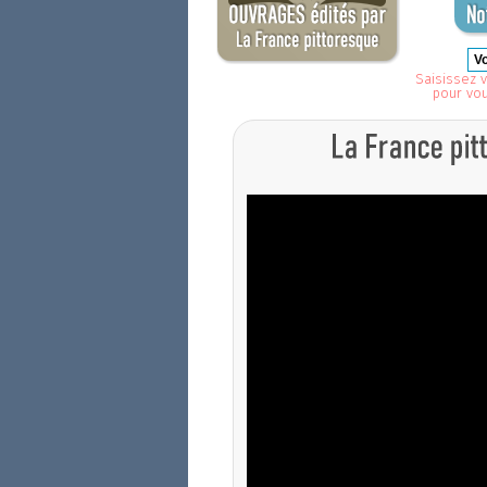
Saisissez v
pour vo