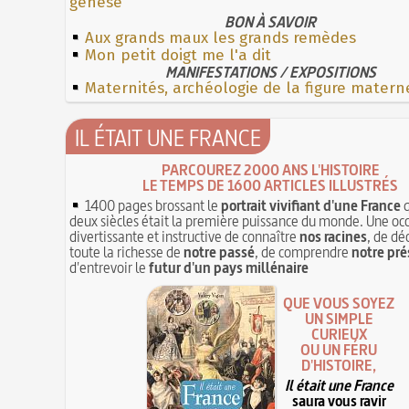
genèse
BON À SAVOIR
Aux grands maux les grands remèdes
Mon petit doigt me l'a dit
MANIFESTATIONS / EXPOSITIONS
Maternités, archéologie de la figure matern
IL ÉTAIT UNE FRANCE
PARCOUREZ 2000 ANS L'HISTOIRE
LE TEMPS DE 1600 ARTICLES ILLUSTRÉS
1400 pages brossant le
portrait vivifiant d'une France
q
deux siècles était la première puissance du monde. Une oc
divertissante et instructive de connaître
nos racines
, de dé
toute la richesse de
notre passé
, de comprendre
notre pré
d'entrevoir le
futur d'un pays millénaire
QUE VOUS SOYEZ
UN SIMPLE
CURIEUX
OU UN FÉRU
D'HISTOIRE,
Il était une France
saura vous ravir