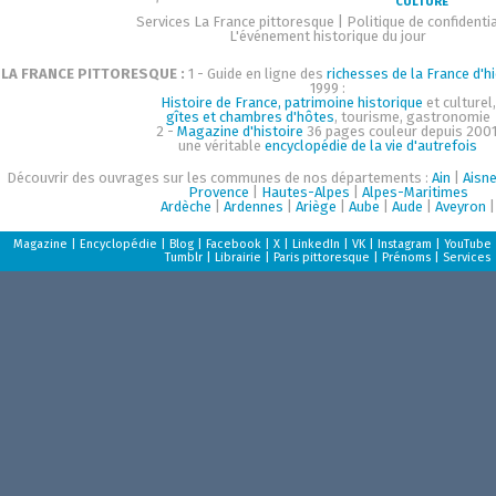
CULTURE
Services La France pittoresque
|
Politique de confidentia
L'événement historique du jour
LA FRANCE PITTORESQUE :
1 - Guide en ligne des
richesses de la France d'hi
1999 :
Histoire de France, patrimoine historique
et culturel,
gîtes et chambres d'hôtes
, tourisme, gastronomie
2 -
Magazine d'histoire
36 pages couleur depuis 2001
une véritable
encyclopédie de la vie d'autrefois
Découvrir des ouvrages sur les communes de nos départements :
Ain
|
Aisn
Provence
|
Hautes-Alpes
|
Alpes-Maritimes
Ardèche
|
Ardennes
|
Ariège
|
Aube
|
Aude
|
Aveyron
|
Magazine
|
Encyclopédie
|
Blog
|
Facebook
|
X
|
LinkedIn
|
VK
|
Instagram
|
YouTube
Tumblr
|
Librairie
|
Paris pittoresque
|
Prénoms
|
Services