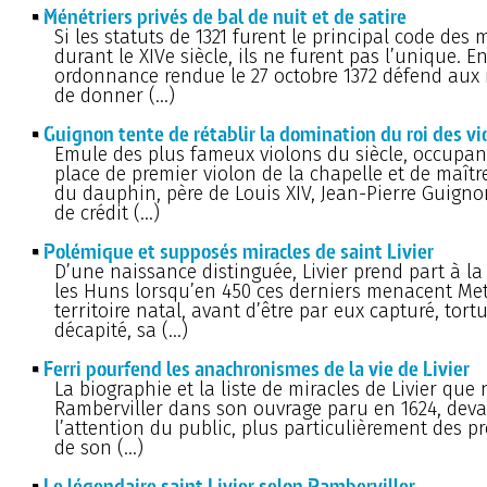
Ménétriers privés de bal de nuit et de satire
Si les statuts de 1321 furent le principal code des 
durant le XIVe siècle, ils ne furent pas l’unique. En
ordonnance rendue le 27 octobre 1372 défend aux
de donner (…)
Guignon tente de rétablir la domination du roi des vi
Emule des plus fameux violons du siècle, occupant
place de premier violon de la chapelle et de maît
du dauphin, père de Louis XIV, Jean-Pierre Guigno
de crédit (…)
Polémique et supposés miracles de saint Livier
D’une naissance distinguée, Livier prend part à la 
les Huns lorsqu’en 450 ces derniers menacent Met
territoire natal, avant d’être par eux capturé, tort
décapité, sa (…)
Ferri pourfend les anachronismes de la vie de Livier
La biographie et la liste de miracles de Livier que 
Ramberviller dans son ouvrage paru en 1624, devai
l’attention du public, plus particulièrement des pr
de son (…)
Le légendaire saint Livier selon Ramberviller