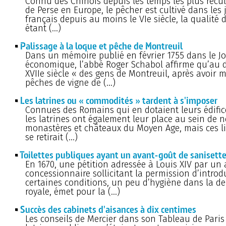
Connu des Chinois depuis les temps les plus recul
de Perse en Europe, le pêcher est cultivé dans les 
français depuis au moins le VIe siècle, la qualité 
étant (…)
Palissage à la loque et pêche de Montreuil
Dans un mémoire publié en février 1755 dans le J
économique, l’abbé Roger Schabol affirme qu’au 
XVIIe siècle « des gens de Montreuil, après avoir
pêches de vigne de (…)
Les latrines ou « commodités » tardent à s'imposer
Connues des Romains qui en dotaient leurs édifice
les latrines ont également leur place au sein de 
monastères et châteaux du Moyen Age, mais ces li
se retirait (…)
Toilettes publiques ayant un avant-goût de sanisett
En 1670, une pétition adressée à Louis XIV par un 
concessionnaire sollicitant la permission d’introd
certaines conditions, un peu d’hygiène dans la d
royale, émet pour la (…)
Succès des cabinets d'aisances à dix centimes
Les conseils de Mercier dans son Tableau de Paris 