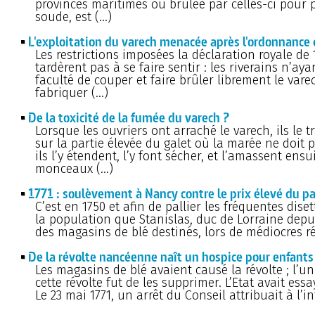
provinces maritimes ou brûlée par celles-ci pour 
soude, est (…)
L'exploitation du varech menacée après l'ordonnance
Les restrictions imposées la déclaration royale de 
tardèrent pas à se faire sentir : les riverains n’aya
faculté de couper et faire brûler librement le var
fabriquer (…)
De la toxicité de la fumée du varech ?
Lorsque les ouvriers ont arraché le varech, ils le 
sur la partie élevée du galet où la marée ne doit 
ils l’y étendent, l’y font sécher, et l’amassent ensu
monceaux (…)
1771 : soulèvement à Nancy contre le prix élevé du p
C’est en 1750 et afin de pallier les fréquentes dis
la population que Stanislas, duc de Lorraine depui
des magasins de blé destinés, lors de médiocres ré
De la révolte nancéenne naît un hospice pour enfants
Les magasins de blé avaient causé la révolte ; l’un
cette révolte fut de les supprimer. L’Etat avait essa
Le 23 mai 1771, un arrêt du Conseil attribuait à l’i