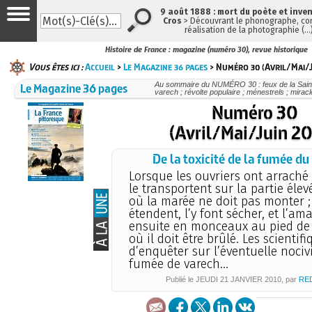
9 août 1888 : mort du poète et inve
Cros
> Découvrant le phonographe, con
réalisation de la photographie (…
Histoire de France : magazine (numéro 30), revue historique
Vous êtes ici :
Accueil
>
Le Magazine 36 pages
> Numéro 30 (Avril/Mai/J
Le Magazine 36 pages
Au sommaire du NUMÉRO 30 : feux de la Saint-
varech ; révolte populaire ; ménestrels ; miracle
Numéro 30
(Avril/Mai/Juin 2
De la toxicité de la fumée du
Lorsque les ouvriers ont arraché l
le transportent sur la partie élev
où la marée ne doit pas monter ; i
étendent, l’y font sécher, et l’am
ensuite en monceaux au pied de 
où il doit être brûlé. Les scientif
d’enquêter sur l’éventuelle nocivi
fumée de varech...
Publié le
JEUDI
21 JANVIER 2010
, par
RE