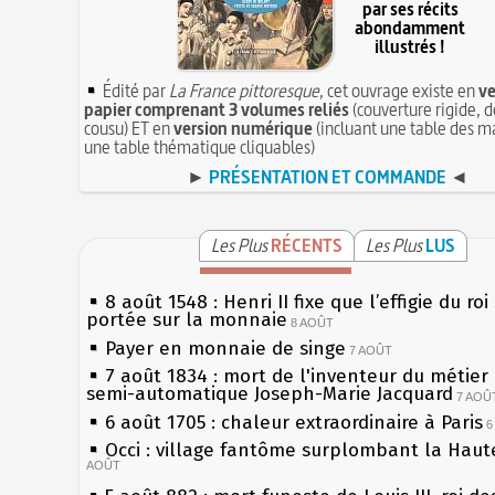
par ses récits
abondamment
illustrés !
Édité par
La France pittoresque
, cet ouvrage existe en
ve
papier comprenant 3 volumes reliés
(couverture rigide, d
cousu) ET en
version numérique
(incluant une table des ma
une table thématique cliquables)
►
PRÉSENTATION ET COMMANDE
◄
Les Plus
RÉCENTS
Les Plus
LUS
8 août 1548 : Henri II fixe que l’effigie du roi
portée sur la monnaie
8 AOÛT
Payer en monnaie de singe
7 AOÛT
7 août 1834 : mort de l'inventeur du métier 
semi-automatique Joseph-Marie Jacquard
7 AOÛ
6 août 1705 : chaleur extraordinaire à Paris
6
Occi : village fantôme surplombant la Haut
AOÛT