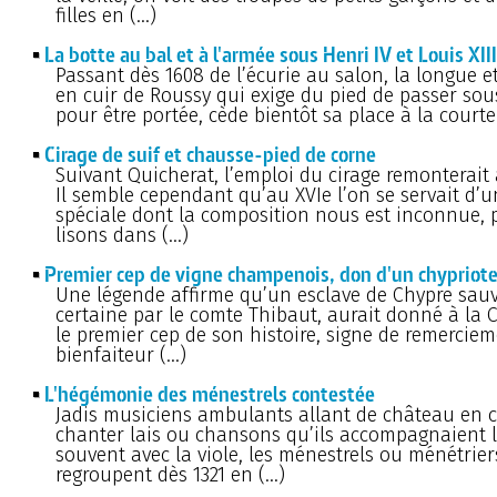
filles en (…)
La botte au bal et à l'armée sous Henri IV et Louis XIII
Passant dès 1608 de l’écurie au salon, la longue et
en cuir de Roussy qui exige du pied de passer sous
pour être portée, cède bientôt sa place à la courte
Cirage de suif et chausse-pied de corne
Suivant Quicherat, l’emploi du cirage remonterait 
Il semble cependant qu’au XVIe l’on se servait d’u
spéciale dont la composition nous est inconnue,
lisons dans (…)
Premier cep de vigne champenois, don d'un chypriote
Une légende affirme qu’un esclave de Chypre sau
certaine par le comte Thibaut, aurait donné à l
le premier cep de son histoire, signe de remercie
bienfaiteur (…)
L'hégémonie des ménestrels contestée
Jadis musiciens ambulants allant de château en 
chanter lais ou chansons qu’ils accompagnaient l
souvent avec la viole, les ménestrels ou ménétrier
regroupent dès 1321 en (…)