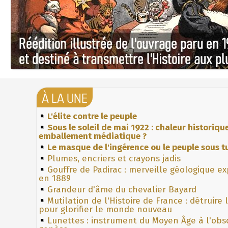
À LA UNE
L'élite contre le peuple
Sous le soleil de mai 1922 : chaleur historiqu
emballement médiatique ?
Le masque de l'ingérence ou le peuple sous tu
Plumes, encriers et crayons jadis
Gouffre de Padirac : merveille géologique e
en 1889
Grandeur d'âme du chevalier Bayard
Mutilation de l'Histoire de France : détruire
pour glorifier le monde nouveau
Lunettes : instrument du Moyen Âge à l'obs