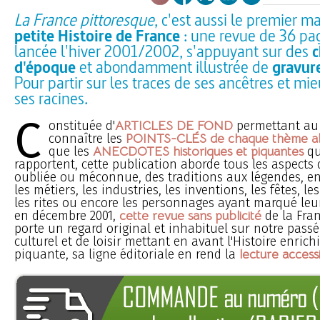
La France pittoresque
, c'est aussi le premier m
petite Histoire de France
: une revue de 36 pa
lancée l'hiver 2001/2002, s'appuyant sur des
c
d'époque
et abondamment illustrée de
gravur
Pour partir sur les traces de ses ancêtres et mi
ses racines.
C
onstituée d'
ARTICLES DE FOND
permettant au 
connaître les
POINTS-CLÉS de chaque thème a
que les
ANECDOTES historiques et piquantes
qu
rapportent, cette publication aborde tous les aspects 
oubliée ou méconnue, des traditions aux légendes, e
les métiers, les industries, les inventions, les fêtes, les
les rites ou encore les personnages ayant marqué leu
en décembre 2001,
cette revue sans publicité
de la Fran
porte un regard original et inhabituel sur notre pass
culturel et de loisir mettant en avant l'Histoire enrich
piquante, sa ligne éditoriale en rend la
lecture access