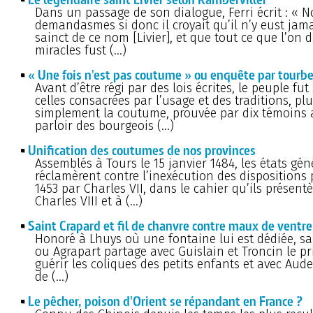
Dans un passage de son dialogue, Ferri écrit : « N
demandasmes si donc il croyait qu’il n’y eust ja
sainct de ce nom [Livier], et que tout ce que l’on d
miracles fust (…)
« Une fois n'est pas coutume » ou enquête par tourb
Avant d’être régi par des lois écrites, le peuple fu
celles consacrées par l’usage et des traditions, pl
simplement la coutume, prouvée par dix témoins 
parloir des bourgeois (…)
Unification des coutumes de nos provinces
Assemblés à Tours le 15 janvier 1484, les états gé
réclamèrent contre l’inexécution des dispositions 
1453 par Charles VII, dans le cahier qu’ils présent
Charles VIII et à (…)
Saint Crapard et fil de chanvre contre maux de ventre
Honoré à Lhuys où une fontaine lui est dédiée, sa
ou Agrapart partage avec Guislain et Troncin le pr
guérir les coliques des petits enfants et avec Aude
de (…)
Le pêcher, poison d'Orient se répandant en France ?