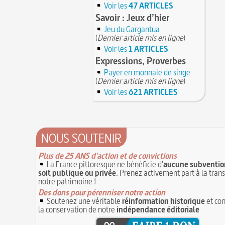
Avoir la tête près du bonnet
Voir les
47 ARTICLES
6 juillet 1819 : décès de Sophie Blanchard, 
On a souvent besoin d'un plus petit que soi
Savoir : Jeux d’hier
femme aéronaute professionnelle
6 JUILLET
Bûche de Noël (Origine et histoire de la)
Jeu du Gargantua
5 juillet 1857 : mort de Barthélemy Thimonn
28 juillet 1794 : supplice de Robespierre et
(
Dernier article mis en ligne
)
inventeur de la machine à coudre
5 JUILLET
partie de ses complices
Voir les
1 ARTICLES
Maison Blanqui : restauration d'horloges et
16 octobre 1793 : exécution de la reine Mari
pendules anciennes (Moselle)
Expressions, Proverbes
4 JUILLET
Antoinette
Payer en monnaie de singe
4 juillet 1465 : ordonnance imposant la pr
Hâtez-vous lentement
lanternes dans les rues
(
Dernier article mis en ligne
)
4 JUILLET
Troisième République (1870-1940)
Voir les
621 ARTICLES
Voir la lune à gauche
3 JUILLET
Vatel, « perdu d'honneur », se suicide lors d
3 juillet 987 : Hugues Capet est couronné et
donné en 1671 par le prince de Condé à Louis
des Francs à Noyon
3 JUILLET
Maternités, archéologie de la figure matern
NOUS SOUTENIR
JUILLET
Le masque de l'ingérence ou le peuple sous
Plus de 25 ANS d'action et de convictions
1ER JUILLET
La France pittoresque ne bénéficie d'
aucune subvention
soit publique ou privée
. Prenez activement part à la tran
notre patrimoine !
Des dons pour pérenniser notre action
Soutenez une véritable
réinformation historique
et con
la conservation de notre
indépendance éditoriale