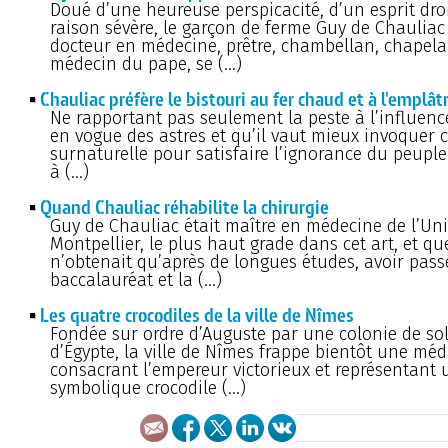
Doué d’une heureuse perspicacité, d’un esprit droi
raison sévère, le garçon de ferme Guy de Chauliac
docteur en médecine, prêtre, chambellan, chapela
médecin du pape, se (…)
Chauliac préfère le bistouri au fer chaud et à l'emplât
Ne rapportant pas seulement la peste à l’influence
en vogue des astres et qu’il vaut mieux invoque
surnaturelle pour satisfaire l’ignorance du peuple 
à (…)
Quand Chauliac réhabilite la chirurgie
Guy de Chauliac était maître en médecine de l’Uni
Montpellier, le plus haut grade dans cet art, et qu
n’obtenait qu’après de longues études, avoir pass
baccalauréat et la (…)
Les quatre crocodiles de la ville de Nîmes
Fondée sur ordre d’Auguste par une colonie de so
d’Égypte, la ville de Nîmes frappe bientôt une méd
consacrant l’empereur victorieux et représentant 
symbolique crocodile (…)