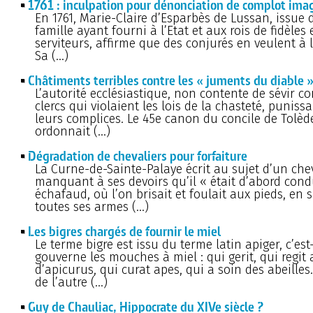
1761 : inculpation pour dénonciation de complot ima
En 1761, Marie-Claire d’Esparbès de Lussan, issue
famille ayant fourni à l’Etat et aux rois de fidèles
serviteurs, affirme que des conjurés en veulent à l
Sa (…)
Châtiments terribles contre les « juments du diable 
L’autorité ecclésiastique, non contente de sévir co
clercs qui violaient les lois de la chasteté, puniss
leurs complices. Le 45e canon du concile de Tolède
ordonnait (…)
Dégradation de chevaliers pour forfaiture
La Curne-de-Sainte-Palaye écrit au sujet d’un che
manquant à ses devoirs qu’il « était d’abord cond
échafaud, où l’on brisait et foulait aux pieds, en 
toutes ses armes (…)
Les bigres chargés de fournir le miel
Le terme bigre est issu du terme latin apiger, c’est
gouverne les mouches à miel : qui gerit, qui regit 
d’apicurus, qui curat apes, qui a soin des abeilles.
de l’autre (…)
Guy de Chauliac, Hippocrate du XIVe siècle ?