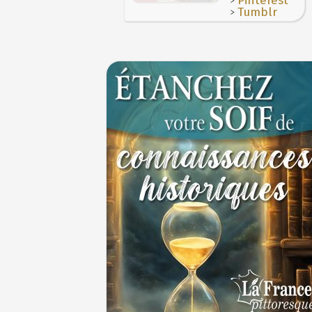
Pinterest
donné en 1671 par le prince de Condé à Loui
1er juillet 1903 : début du premier Tour de
>
Tumblr
cycliste
1ER JUILLET
30 juin 1559 : Henri II est mortellement bl
coup de lance lors d’un tournoi
30 JUIN
Thérapeutique alcoolique au Moyen Âge
29