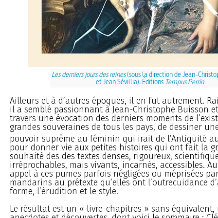
Les derniers jours des reines
(sous la direction de Jean-Christ
et Jean Sévillia). Éditions
Tempus Perrin
Ailleurs et à d’autres époques, il en fut autrement. R
il a semblé passionnant à Jean-Christophe Buisson et 
travers une évocation des derniers moments de l’exis
grandes souveraines de tous les pays, de dessiner un
pouvoir suprême au féminin qui irait de l’Antiquité a
pour donner vie aux petites histoires qui ont fait la gr
souhaité des des textes denses, rigoureux, scientifiq
irréprochables, mais vivants, incarnés, accessibles. Aus
appel à ces pumes parfois négligées ou méprisées par
mandarins au prétexte qu’elles ont l’outrecuidance d’al
forme, l’érudition et le style.
Le résultat est un « livre-chapitres » sans équivalent,
anecdotes et découvertes, dont voici le sommaire : Clé