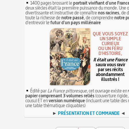
1400 pages brossant le
portrait vivifiant d'une Franc
deux siècles était la première puissance du monde. Une 
divertissante et instructive de connaître
nos racines
, de 
toute la richesse de
notre passé
, de comprendre
notre p
d'entrevoir le
futur d'un pays millénaire
QUE VOUS SOYEZ
UN SIMPLE
CURIEUX
OU UN FÉRU
D'HISTOIRE,
Il était une France
saura vous ravir
par ses récits
abondamment
illustrés !
Édité par
La France pittoresque
, cet ouvrage existe en
papier comprenant 3 volumes reliés
(couverture rigide,
cousu) ET en
version numérique
(incluant une table des 
une table thématique cliquables)
►
PRÉSENTATION ET COMMANDE
◄