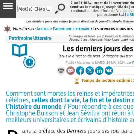
7 août 1834 : mort de l'inventeur du
semi-automatique Joseph-Marie Ja
continuateur des efforts de Vaucanson
perfectionné (…)
[LIRE
Les derniers jours des reines (sous la direction de Jean-Christophe Buisson 
Vous êtes ici :
Accueil
>
Patrimoine littéraire
> Les derniers jours des 
Patrimoine littéraire
Ouvrages et livres sur l’Histoire et le Patrim
découvrir les richesses historiques, patrimoni
Les derniers jours des
(sous la direction de Jean-Christophe Buisson e
Publié / Mis à jour le
MARDI
14 MAI 2024
, par
Temps de lecture estimé :
Comment sont mortes les reines et impératrices
célèbres,
celles dont la vie, la fin et le desti
l’histoire du monde
? Pour répondre à ces que
Christophe Buisson et Jean Sévillia ont réuni à l
meilleurs universitaires et écrivains d’histoire a
ans la préface des
Derniers jours des rois
paru e