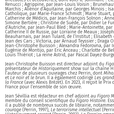
Renucci ; Agrippine, par Jean-Louis Voisin ; Brunehaut
Marchis ; Aliénor d’Aquitaine, par Georges Minois ; Isa
Catholique, par Marie-France Schmidt ; Marie Stuart, p
Catherine de Médicis, par Jean-François Solnon ; Anne
Simone Bertière ; Christine de Suède, par Didier Le Fu
d’Autriche, par Jean-Paul Bled ; Marie-Antoinette, par J
Catherine II de Russie, par Lorraine de Meaux ; Josép
Beauharnais, par Jean Tulard, de l’Institut ; Elisabeth 
Jean des Cars ; Victoria, par Arnaud Teyssier ; Draga 
Jean-Christophe Buisson ; Alexandra Fedorovna, par Ir
Eugénie de Montijo, par Eric Anceau ; Charlotte de Be
Louis Thiériot ; La reine Astrid, par Pascal Dayez-Burg
Jean-Christophe Buisson est directeur adjoint du
Fig
présentateur de
Historiquement show
sur la chaîne His
l’auteur de plusieurs ouvrages chez Perrin, dont
Mihai
et
Le noir et le brun
. Il a également codirigé
Les grand
la France
(avec Alexis Brézet). En 2023, il reçoit le Prix 
France pour l’ensemble de son œuvre.
Jean Sévillia est rédacteur en chef adjoint au
Figaro 
membre du conseil scientifique du
Figaro Histoire
. Es
il a publié de nombreux succès de librairie, notamme
courage
(Perrin, 1997),
Le terrorisme intellectuel
(Perri