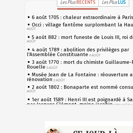
Les Plus
RÉCENTS
Les Plus
LUS
6 août 1705 : chaleur extraordinaire à Pari
Occi : village fantôme surplombant la Ha
AOÛT
5 août 882 : mort funeste de Louis III, roi 
AOÛT
4 août 1789 : abolition des privilèges par
l'Assemblée Constituante
4 AOÛT
3 août 1770 : mort du chimiste Guillaume-
Rouelle
3 AOÛT
Musée Jean de La Fontaine : réouverture 
rénovation
2 AOÛT
2 août 1802 : Bonaparte est nommé consul
AOÛT
1er août 1589 : Henri III est poignardé à S
par Jacques Clément, moine jacobin
1ER AOÛT
31 juillet 1899 : décret instaurant les mou
boîtes aux lettres en fonte de Léon Mougeo
Sécheresses (Grandes), étés caniculaires à
30 juillet 1918 : mort d'Auguste Poulain, f
les siècles
Chocolat Poulain
30 JUILLET