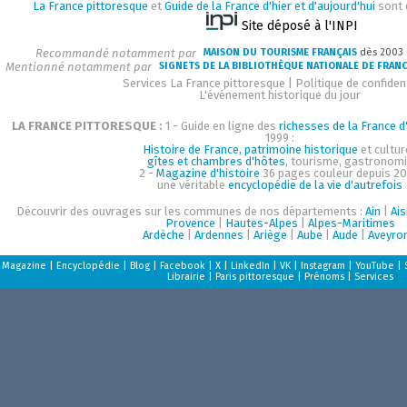
La France pittoresque
et
Guide de la France d'hier et d'aujourd'hui
sont 
Site déposé à l'INPI
Recommandé notamment par
MAISON DU TOURISME FRANÇAIS
dès 2003
Mentionné notamment par
SIGNETS DE LA BIBLIOTHÈQUE NATIONALE DE FRAN
Services La France pittoresque
|
Politique de confident
L'événement historique du jour
LA FRANCE PITTORESQUE :
1 - Guide en ligne des
richesses de la France d'
1999 :
Histoire de France, patrimoine historique
et cultur
gîtes et chambres d'hôtes
, tourisme, gastronom
2 -
Magazine d'histoire
36 pages couleur depuis 20
une véritable
encyclopédie de la vie d'autrefois
Découvrir des ouvrages sur les communes de nos départements :
Ain
|
Ai
Provence
|
Hautes-Alpes
|
Alpes-Maritimes
Ardèche
|
Ardennes
|
Ariège
|
Aube
|
Aude
|
Aveyro
Magazine
|
Encyclopédie
|
Blog
|
Facebook
|
X
|
LinkedIn
|
VK
|
Instagram
|
YouTube
|
Librairie
|
Paris pittoresque
|
Prénoms
|
Services