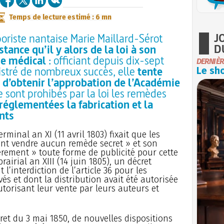
Temps de lecture estimé : 6 mn
J
rboriste nantaise Marie Maillard-Sérot
D
stance qu’il y alors de la loi à son
ne médical
: officiant depuis dix-sept
DERNIÈR
gistré de nombreux succès, elle
tente
Le sho
 d’obtenir l’approbation de l’Académie
sont prohibés par la loi les remèdes
réglementées la fabrication et la
nts
germinal an XI (11 avril 1803) fixait que les
nt vendre aucun remède secret » et son
vèrement » toute forme de publicité pour cette
rairial an XIII (14 juin 1805), un décret
 l’interdiction de l’article 36 pour les
s et dont la distribution avait été autorisée
utorisant leur vente par leurs auteurs et
ret du 3 mai 1850, de nouvelles dispositions