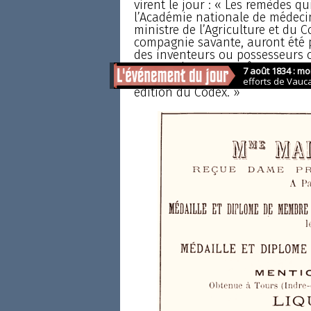
virent le jour : « Les remèdes q
l’Académie nationale de médecin
ministre de l’Agriculture et du
compagnie savante, auront été p
des inventeurs ou possesseurs 
secrets. Ils pourront être, en c
pharmaciens en attendant que la
édition du Codex. »