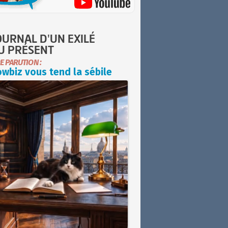
OURNAL D'UN EXILÉ
U PRÉSENT
E PARUTION :
wbiz vous tend la sébile