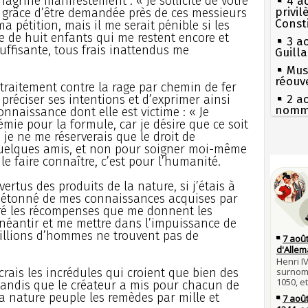
hagrine manifestement : « Je sollicite de votre
4 a
privi
la grâce d’être demandée près de ces messieurs
Const
ma pétition, mais il me serait pénible si les
e de huit enfants qui me restent encore et
3 a
uffisante, tous frais inattendus me
Guill
Mus
réouv
e traitement contre la rage par chemin de fer
préciser ses intentions et d’exprimer ainsi
2 a
nommé
naissance dont elle est victime : « Je
mie pour la formule, car je désire que ce soit
1er 
, je ne me réserverais que le droit de
poign
quelques amis, et non pour soigner moi-même
Cléme
Séc
e le faire connaître, c’est pour l’humanité.
canicu
31 j
les m
27 
vertus des produits de la nature, si j’étais à
en fo
Ravail
t étonné de mes connaissances acquises par
30 j
Pie
gré les récompenses que me donnent les
Poula
mous
néantir et me mettre dans l’impuissance de
Poula
millions d’hommes ne trouvent pas de
Qui
29 j
Tout
la pr
atten
crais les incrédules qui croient que bien des
28 j
Fran
tandis que le créateur a mis pour chacun de
Robes
mort 
a nature peuple les remèdes par mille et
compl