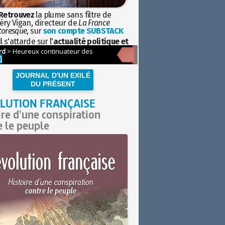
Retrouvez
la plume sans filtre de
éry Vigan, directeur de
La France
toresque
, sur
son compte SUBSTACK
l s'attarde sur l'
actualité politique et
ciétale
avec la hauteur de vue de
istoire
JOURNAL D'UN EXILÉ
DU PRÉSENT
LUTION FRANÇAISE
ire d'une conspiration
e le peuple