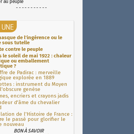
er au peuple
- - - - - - - - - - -
A UNE
asque de l'ingérence ou le
 sous tutelle
ite contre le peuple
 le soleil de mai 1922 : chaleur
rique ou emballement
tique ?
fre de Padirac : merveille
gique explorée en 1889
ettes : instrument du Moyen
l'obscure genèse
es, encriers et crayons jadis
ndeur d'âme du chevalier
d
lation de l'Histoire de France :
re le passé pour glorifier le
 nouveau
BON À SAVOIR