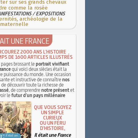
ter sur ses grands chevaux
dre comme la rosée
NIFESTATIONS / EXPOSITIONS
rnités, archéologie de la
 maternelle
TAIT UNE FRANCE
RCOUREZ 2000 ANS L'HISTOIRE
MPS DE 1600 ARTICLES ILLUSTRÉS
pages brossant le
portrait vivifiant
rance
qui voici deux siècles était la
e puissance du monde. Une occasion
sante et instructive de connaître
nos
, de découvrir toute la richesse de
assé
, de comprendre
notre présent
et
oir le
futur d'un pays millénaire
QUE VOUS SOYEZ
UN SIMPLE
CURIEUX
OU UN FÉRU
D'HISTOIRE,
Il était une France