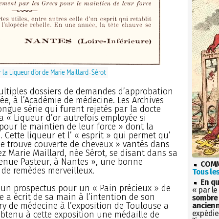
la Liqueur d’or de Marie Maillard-Sérot
multiples dossiers de demandes d’approbation
e, à l’Académie de médecine. Les Archives
ngue série qui furent rejetés par la docte
la « Liqueur d’or autrefois employée si
our le maintien de leur force » dont la
 Cette liqueur et l’ « esprit » qui permet qu’
se trouve couverte de cheveux » vantés dans
ez Marie Maillard, née Sérot, se disant dans sa
enue Pasteur, à Nantes », une bonne
COMM
 de remèdes merveilleux.
Tous les
En qu
 un prospectus pour un « Pain précieux » de
« par le
 a écrit de sa main à l’intention de son
sombre 
ury de médecine à l’exposition de Toulouse a
ancienn
expédien
obtenu à cette exposition une médaille de