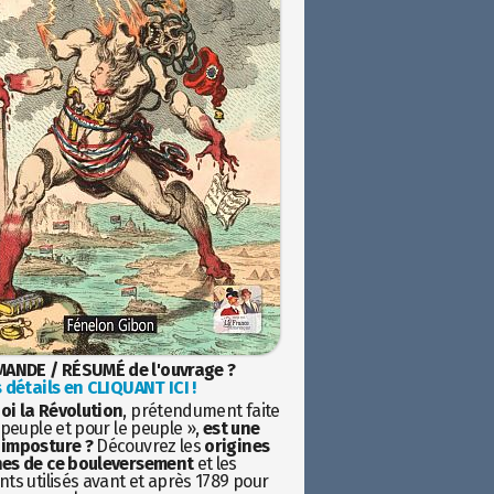
ANDE / RÉSUMÉ de l'ouvrage ?
 détails en CLIQUANT ICI !
oi la Révolution
, prétendument faite
 peuple et pour le peuple »,
est une
imposture ?
Découvrez les
origines
es de ce bouleversement
et les
ts utilisés avant et après 1789 pour