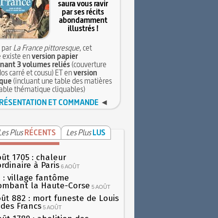
saura vous ravir
par ses récits
abondamment
illustrés !
 par
La France pittoresque
, cet
 existe en
version papier
ant 3 volumes reliés
(couverture
dos carré et cousu) ET en
version
que
(incluant une table des matières
table thématique cliquables)
RÉSENTATION ET COMMANDE
◄
Les Plus
RÉCENTS
Les Plus
LUS
oût 1705 : chaleur
rdinaire à Paris
6 AOÛT
 : village fantôme
ombant la Haute-Corse
5 AOÛT
oût 882 : mort funeste de Louis
oi des Francs
5 AOÛT