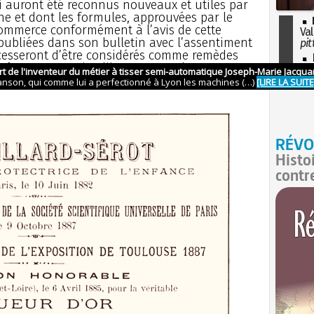
ui auront été reconnus nouveaux et utiles par
e et dont les formules, approuvées par le
 Commerce conformément à l’avis de cette
Val
ubliées dans son bulletin avec l’assentiment
pit
cesseront d’être considérés comme remèdes
I
onséquence, vendus librement par les
so
 recette en soit insérée dans une nouvelle
l'H
RÉVO
Histo
contr