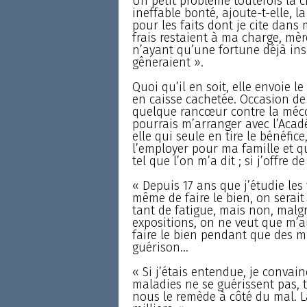
Un petit problème toutefois la c
ineffable bonté, ajoute-t-elle, 
pour les faits dont je cite dans 
frais restaient à ma charge, mèr
n’ayant qu’une fortune déjà ins
gêneraient ».
Quoi qu’il en soit, elle envoie l
en caisse cachetée. Occasion de 
quelque rancœur contre la mécon
pourrais m’arranger avec l’Acadé
elle qui seule en tire le bénéfice
l’employer pour ma famille et 
tel que l’on m’a dit ; si j’offre d
« Depuis 17 ans que j’étudie les 
même de faire le bien, on serai
tant de fatigue, mais non, mal
expositions, on ne veut que m’a
faire le bien pendant que des 
guérison...
« Si j’étais entendue, je convain
maladies ne se guérissent pas, 
nous le remède à côté du mal. L