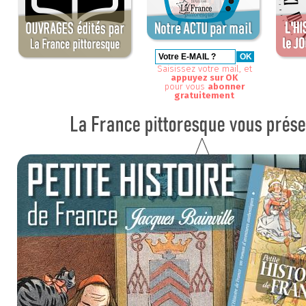
Saisissez votre mail, et
appuyez sur OK
pour vous
abonner
gratuitement