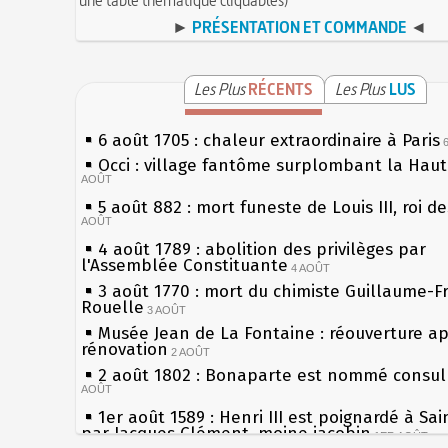
►
PRÉSENTATION ET COMMANDE
◄
Les Plus
RÉCENTS
Les Plus
LUS
6 août 1705 : chaleur extraordinaire à Paris
Occi : village fantôme surplombant la Hau
AOÛT
5 août 882 : mort funeste de Louis III, roi d
AOÛT
4 août 1789 : abolition des privilèges par
l'Assemblée Constituante
4 AOÛT
3 août 1770 : mort du chimiste Guillaume-F
Rouelle
3 AOÛT
Musée Jean de La Fontaine : réouverture a
rénovation
2 AOÛT
2 août 1802 : Bonaparte est nommé consul 
AOÛT
1er août 1589 : Henri III est poignardé à Sa
par Jacques Clément, moine jacobin
1ER AOÛT