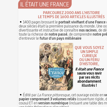
IL ÉTAIT UNE FRANCE
PARCOUREZ 2000 ANS L'HISTOIRE
LE TEMPS DE 1600 ARTICLES ILLUSTRÉS
1400 pages brossant le
portrait vivifiant d'une France
deux siècles était la première puissance du monde. Une oc
divertissante et instructive de connaître
nos racines
, de dé
toute la richesse de
notre passé
, de comprendre
notre pr
d'entrevoir le
futur d'un pays millénaire
QUE VOUS SOYEZ
UN SIMPLE
CURIEUX
OU UN FÉRU
D'HISTOIRE,
Il était une France
saura vous ravir
par ses récits
abondamment
illustrés !
Édité par
La France pittoresque
, cet ouvrage existe en
v
papier comprenant 3 volumes reliés
(couverture rigide, d
cousu) ET en
version numérique
(incluant une table des m
une table thématique cliquables)