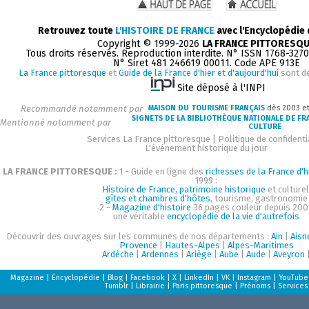
Retrouvez toute
L'HISTOIRE DE FRANCE
avec l'Encyclopédie
Copyright © 1999-2026
LA FRANCE PITTORESQ
Tous droits réservés. Reproduction interdite. N° ISSN 1768-327
N° Siret 481 246619 00011. Code APE 913E
La France pittoresque
et
Guide de la France d'hier et d'aujourd'hui
sont d
Site déposé à l'INPI
Recommandé notamment par
MAISON DU TOURISME FRANÇAIS
dès 2003 e
SIGNETS DE LA BIBLIOTHÈQUE NATIONALE DE FR
Mentionné notamment par
CULTURE
Services La France pittoresque
|
Politique de confidenti
L'événement historique du jour
LA FRANCE PITTORESQUE :
1 - Guide en ligne des
richesses de la France d'h
1999 :
Histoire de France, patrimoine historique
et culturel
gîtes et chambres d'hôtes
, tourisme, gastronomie
2 -
Magazine d'histoire
36 pages couleur depuis 200
une véritable
encyclopédie de la vie d'autrefois
Découvrir des ouvrages sur les communes de nos départements :
Ain
|
Aisn
Provence
|
Hautes-Alpes
|
Alpes-Maritimes
Ardèche
|
Ardennes
|
Ariège
|
Aube
|
Aude
|
Aveyron
Magazine
|
Encyclopédie
|
Blog
|
Facebook
|
X
|
LinkedIn
|
VK
|
Instagram
|
YouTube
Tumblr
|
Librairie
|
Paris pittoresque
|
Prénoms
|
Services