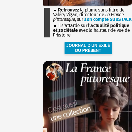
Retrouvez
la plume sans filtre de
Valéry Vigan, directeur de
La France
pittoresque
, sur
son compte SUBSTACK
Il s'attarde sur l'
actualité politique
et sociétale
avec la hauteur de vue de
l'Histoire
JOURNAL D'UN EXILÉ
DU PRÉSENT