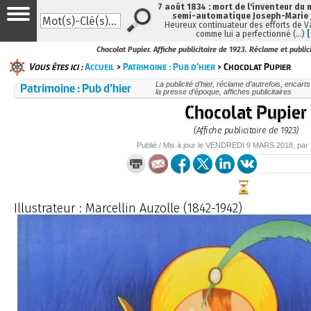
7 août 1834 : mort de l'inventeur du 
semi-automatique Joseph-Marie
Heureux continuateur des efforts de V
comme lui a perfectionné (…)
Chocolat Pupier. Affiche publicitaire de 1923. Réclame et public
Vous êtes ici :
Accueil
>
Patrimoine : Pub d’hier
> Chocolat Pupier
Patrimoine : Pub d’hier
La publicité d’hier, réclame d’autrefois, encarts
la presse d’époque, affiches publicitaires
Chocolat Pupier
(Affiche publicitaire de 1923)
Publié / Mis à jour le
VENDREDI
9 MARS 2018
, par
Illustrateur : Marcellin Auzolle (1842-1942)