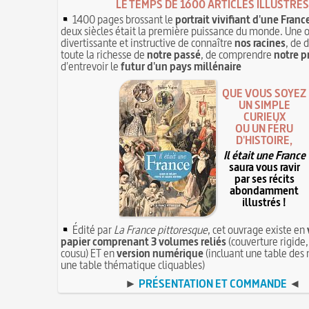
LE TEMPS DE 1600 ARTICLES ILLUSTRÉS
1400 pages brossant le
portrait vivifiant d'une Franc
deux siècles était la première puissance du monde. Une 
divertissante et instructive de connaître
nos racines
, de 
toute la richesse de
notre passé
, de comprendre
notre p
d'entrevoir le
futur d'un pays millénaire
QUE VOUS SOYEZ
UN SIMPLE
CURIEUX
OU UN FÉRU
D'HISTOIRE,
Il était une France
saura vous ravir
par ses récits
abondamment
illustrés !
Édité par
La France pittoresque
, cet ouvrage existe en
papier comprenant 3 volumes reliés
(couverture rigide,
cousu) ET en
version numérique
(incluant une table des 
une table thématique cliquables)
►
PRÉSENTATION ET COMMANDE
◄