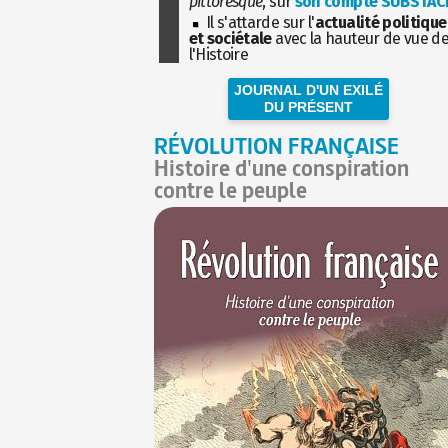
pittoresque
, sur
son compte SUBSTAC
Il s'attarde sur l'
actualité politique
et sociétale
avec la hauteur de vue d
l'Histoire
JOURNAL D'UN EXILÉ
DU PRÉSENT
RÉVOLUTION FRANÇAISE
Histoire d'une conspiration
contre le peuple