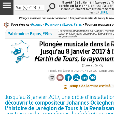
8 août 1548 : Henri II fixe que l’eff
portée sur la monnaie
> Jusqu’à la fin
monnaies étaient fort grossièrement tr
les (…)
[LIRE]
Plongée musicale dans la Renaissance à l'exposition Martin de Tours, le ray
Vous êtes ici :
Accueil
>
Patrimoine : Expos, Fêtes
> Plongée musicale d
Richesses du patrimoine de France : manifest
Patrimoine : Expos, Fêtes
patrimoniales, gastronomiques. Expositions et
et gastronomie
Plongée musicale dans la 
jusqu’au 8 janvier 2017 à 
Martin de Tours, le rayonnem
(Source : CNRS)
Publié / Mis à jour le
DIMANCHE
23 OCTOBRE 2016
Temps de lecture estimé :
Jusqu’au 8 janvier 2017, une drôle d’installati
découvrir le compositeur Johannes Ockeghem
l’histoire de la région de Tours à la Renaissa
aux travaux de scientifiques, le
Cubiculum mus