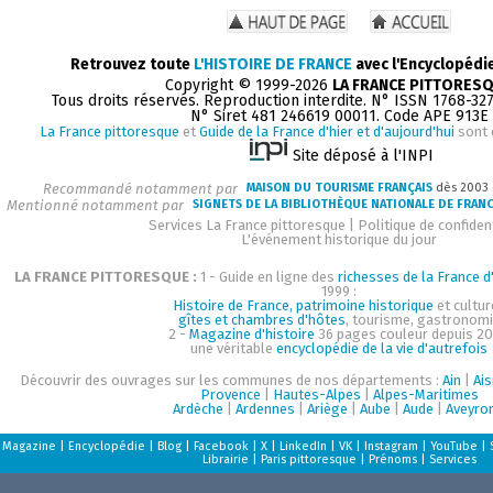
Retrouvez toute
L'HISTOIRE DE FRANCE
avec l'Encyclopédi
Copyright © 1999-2026
LA FRANCE PITTORES
Tous droits réservés. Reproduction interdite. N° ISSN 1768-32
N° Siret 481 246619 00011. Code APE 913E
La France pittoresque
et
Guide de la France d'hier et d'aujourd'hui
sont 
Site déposé à l'INPI
Recommandé notamment par
MAISON DU TOURISME FRANÇAIS
dès 2003
Mentionné notamment par
SIGNETS DE LA BIBLIOTHÈQUE NATIONALE DE FRAN
Services La France pittoresque
|
Politique de confident
L'événement historique du jour
LA FRANCE PITTORESQUE :
1 - Guide en ligne des
richesses de la France d'
1999 :
Histoire de France, patrimoine historique
et cultur
gîtes et chambres d'hôtes
, tourisme, gastronom
2 -
Magazine d'histoire
36 pages couleur depuis 20
une véritable
encyclopédie de la vie d'autrefois
Découvrir des ouvrages sur les communes de nos départements :
Ain
|
Ai
Provence
|
Hautes-Alpes
|
Alpes-Maritimes
Ardèche
|
Ardennes
|
Ariège
|
Aube
|
Aude
|
Aveyro
Magazine
|
Encyclopédie
|
Blog
|
Facebook
|
X
|
LinkedIn
|
VK
|
Instagram
|
YouTube
|
Librairie
|
Paris pittoresque
|
Prénoms
|
Services