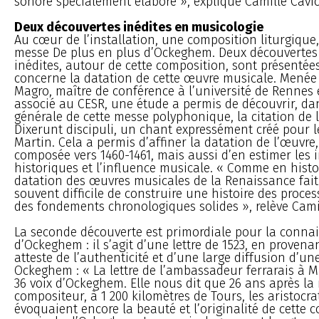
sonore spécialement élaboré », explique Camille Cavic
Deux découvertes inédites en musicologie
Au cœur de l’installation, une composition liturgique, 
messe De plus en plus d’Ockeghem. Deux découvertes 
inédites, autour de cette composition, sont présentée
concerne la datation de cette œuvre musicale. Menée
Magro, maître de conférence à l’université de Rennes
associé au CESR, une étude a permis de découvrir, dan
générale de cette messe polyphonique, la citation de 
Dixerunt discipuli, un chant expressément créé pour l
Martin. Cela a permis d’affiner la datation de l’œuvre
composée vers 1460-1461, mais aussi d’en estimer les 
historiques et l’influence musicale. « Comme en histoir
datation des œuvres musicales de la Renaissance fait d
souvent difficile de construire une histoire des proces
des fondements chronologiques solides », relève Camil
La seconde découverte est primordiale pour la conna
d’Ockeghem : il s’agit d’une lettre de 1523, en provena
atteste de l’authenticité et d’une large diffusion d’u
Ockeghem : « La lettre de l’ambassadeur ferrarais à Mi
36 voix d’Ockeghem. Elle nous dit que 26 ans après la
compositeur, à 1 200 kilomètres de Tours, les aristocra
évoquaient encore la beauté et l’originalité de cette 