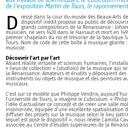
de l’exposition
Martin de Tours, le rayonnement 
D
ressé dans la cour du musée des Beaux-Arts de
dispositif inédit propose au public de découvri
grands compositeurs de la Renaissance : Joha
musicien, né vers 1420 dans le Hainaut et mort en 1497
premier chapelain du roi et trésorier de la basilique 
Tours. Nom de code de cette boîte à musique géante :
musicae
.
Découvrir l’art par l’art
Alliant réalité virtuelle et sciences humaines, l’install
« lieux de collection » (
studiolo
) de la musique qui se
la Renaissance. Amateurs et érudits y déposaient des 
instruments ou objets de musique et des peintures a
musicaux.
C’est sur ce modèle que Philippe Vendrix, aujourd’hui
l’université de Tours, a imaginé le
Cubiculum
. « Phili
l’idée d’actualiser ce concept et de créer une salle mo
insonorisée, équipée d’une excellente spatialisation 
diffuser des projets sur la musique selon le lieu patr
lequel est posé le dispositif », nous révèle Camilla Ca
associée au Centre d’études supérieures de la Renaiss