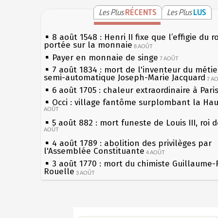
Les Plus
RÉCENTS
Les Plus
LUS
8 août 1548 : Henri II fixe que l’effigie du r
portée sur la monnaie
8 AOÛT
Payer en monnaie de singe
7 AOÛT
7 août 1834 : mort de l'inventeur du métier
semi-automatique Joseph-Marie Jacquard
7 A
6 août 1705 : chaleur extraordinaire à Pari
Occi : village fantôme surplombant la Ha
AOÛT
5 août 882 : mort funeste de Louis III, roi 
AOÛT
4 août 1789 : abolition des privilèges par
l'Assemblée Constituante
4 AOÛT
3 août 1770 : mort du chimiste Guillaume-
Rouelle
3 AOÛT
Musée Jean de La Fontaine : réouverture 
rénovation
2 AOÛT
2 août 1802 : Bonaparte est nommé consul
Sécheresses (Grandes), étés caniculaires à
AOÛT
les siècles