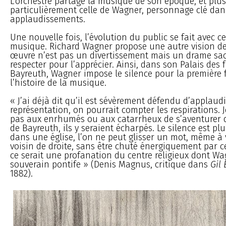
L’orchestre partage la musique de son époque, et plus
particulièrement celle de Wagner, personnage clé dans
applaudissements.
Une nouvelle fois, l’évolution du public se fait avec ce
musique. Richard Wagner propose une autre vision de
œuvre n’est pas un divertissement mais un drame sacr
respecter pour l’apprécier. Ainsi, dans son Palais des f
Bayreuth, Wagner impose le silence pour la première 
l’histoire de la musique.
« J’ai déjà dit qu’il est sévèrement défendu d’applaud
représentation, on pourrait compter les respirations. J
pas aux enrhumés ou aux catarrheux de s’aventurer 
de Bayreuth, ils y seraient écharpés. Le silence est pl
dans une église, l’on ne peut glisser un mot, même à 
voisin de droite, sans être chuté énergiquement par c
ce serait une profanation du centre religieux dont Wa
souverain pontife » (Denis Magnus, critique dans
Gil 
1882).