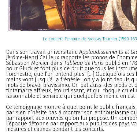
Le concert. Peinture de Nicolas Tournier (1590-16
Dans son travail universitaire
Applaudissements et G
Jérôme-Henri Cailleux rapporte les propos de l’homme 
Sébastien Mercier dans
Tableau de Paris
publié en 1782
pour Gluck et font plus de bruit que tous les instrum
l’orchestre, que l’on entend plus. [...] Quelquefois ce
mains vont jusqu’à la frénésie ; on y a joint depuis q
mots de bravo, bravissimo. On bat aussi des pieds et d
tintamarre affreux, étourdissant, et qui choque cruel
raisonnable et sensible qui quelquefois même en est l
Ce témoignage montre à quel point le public français,
parisien n’hésite pas à montrer son enthousiasme ou
par rapport aux œuvres qu’on lui propose. Un compo
l’époque détonne par rapport aux publics des pays voi
mesurés et calmes pendant les concerts.