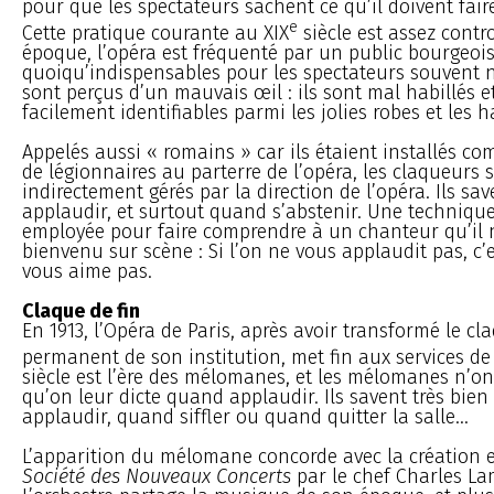
pour que les spectateurs sachent ce qu’il doivent fair
e
Cette pratique courante au XIX
siècle est assez contro
époque, l’opéra est fréquenté par un public bourgeois
quoiqu’indispensables pour les spectateurs souvent
sont perçus d’un mauvais œil : ils sont mal habillés e
facilement identifiables parmi les jolies robes et les 
Appelés aussi « romains » car ils étaient installés c
de légionnaires au parterre de l’opéra, les claqueurs 
indirectement gérés par la direction de l’opéra. Ils s
applaudir, et surtout quand s’abstenir. Une techniqu
employée pour faire comprendre à un chanteur qu’il n
bienvenu sur scène : Si l’on ne vous applaudit pas, c’
vous aime pas.
Claque de fin
En 1913, l’Opéra de Paris, après avoir transformé le cl
permanent de son institution, met fin aux services de
siècle est l’ère des mélomanes, et les mélomanes n’o
qu’on leur dicte quand applaudir. Ils savent très bie
applaudir, quand siffler ou quand quitter la salle...
L’apparition du mélomane concorde avec la création e
Société des Nouveaux Concerts
par le chef Charles L