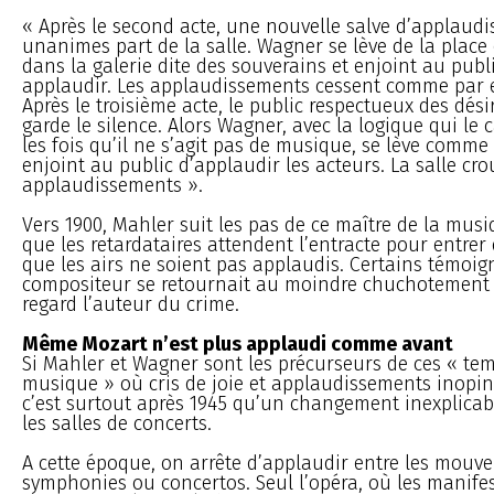
« Après le second acte, une nouvelle salve d’applaud
unanimes part de la salle. Wagner se lève de la place 
dans la galerie dite des souverains et enjoint au publ
applaudir. Les applaudissements cessent comme par
Après le troisième acte, le public respectueux des dési
garde le silence. Alors Wagner, avec la logique qui le 
les fois qu’il ne s’agit pas de musique, se lève comme
enjoint au public d’applaudir les acteurs. La salle cro
applaudissements ».
Vers 1900, Mahler suit les pas de ce maître de la mu
que les retardataires attendent l’entracte pour entrer 
que les airs ne soient pas applaudis. Certains témoig
compositeur se retournait au moindre chuchotement 
regard l’auteur du crime.
Même Mozart n’est plus applaudi comme avant
Si Mahler et Wagner sont les précurseurs de ces « tem
musique » où cris de joie et applaudissements inopiné
c’est surtout après 1945 qu’un changement inexplicab
les salles de concerts.
A cette époque, on arrête d’applaudir entre les mouv
symphonies ou concertos. Seul l’opéra, où les manife