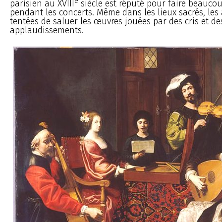
e
parisien au XVIII
siècle est réputé pour faire beaucou
pendant les concerts. Même dans les lieux sacrés, les
tentées de saluer les œuvres jouées par des cris et de
applaudissements.