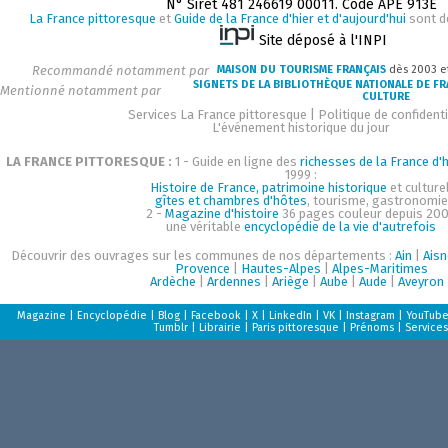
N° Siret 481 246619 00011. Code APE 913E
La France pittoresque
et
Guide de la France d'hier et d'aujourd'hui
sont d
Site déposé à l'INPI
Recommandé notamment par
MAISON DU TOURISME FRANÇAIS
dès 2003 e
SIGNETS DE LA BIBLIOTHÈQUE NATIONALE DE F
Mentionné notamment par
CULTURE
Services La France pittoresque
|
Politique de confidenti
L'événement historique du jour
LA FRANCE PITTORESQUE :
1 - Guide en ligne des
richesses de la France d'h
1999 :
Histoire de France, patrimoine historique
et culturel
gîtes et chambres d'hôtes
, tourisme, gastronomie
2 -
Magazine d'histoire
36 pages couleur depuis 200
une véritable
encyclopédie de la vie d'autrefois
Découvrir des ouvrages sur les communes de nos départements :
Ain
|
Aisn
Provence
|
Hautes-Alpes
|
Alpes-Maritimes
Ardèche
|
Ardennes
|
Ariège
|
Aube
|
Aude
|
Aveyron
Magazine
|
Encyclopédie
|
Blog
|
Facebook
|
X
|
LinkedIn
|
VK
|
Instagram
|
YouTub
Tumblr
|
Librairie
|
Paris pittoresque
|
Prénoms
|
Services