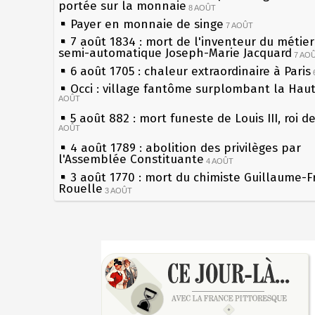
portée sur la monnaie
8 AOÛT
Payer en monnaie de singe
7 AOÛT
7 août 1834 : mort de l'inventeur du métier 
semi-automatique Joseph-Marie Jacquard
7 AO
6 août 1705 : chaleur extraordinaire à Paris
Occi : village fantôme surplombant la Hau
AOÛT
5 août 882 : mort funeste de Louis III, roi d
AOÛT
4 août 1789 : abolition des privilèges par
l'Assemblée Constituante
4 AOÛT
3 août 1770 : mort du chimiste Guillaume-F
Rouelle
3 AOÛT
Musée Jean de La Fontaine : réouverture a
rénovation
2 AOÛT
2 août 1802 : Bonaparte est nommé consul 
Sécheresses (Grandes), étés caniculaires à 
AOÛT
les siècles
1er août 1589 : Henri III est poignardé à Sa
27 mai 1610 : supplice de François Ravaillac
par Jacques Clément, moine jacobin
du roi Henri IV
1ER AOÛT
31 juillet 1899 : décret instaurant les moug
Pierre qui roule n'amasse pas mousse
boîtes aux lettres en fonte de Léon Mougeot
Qui aime bien châtie bien