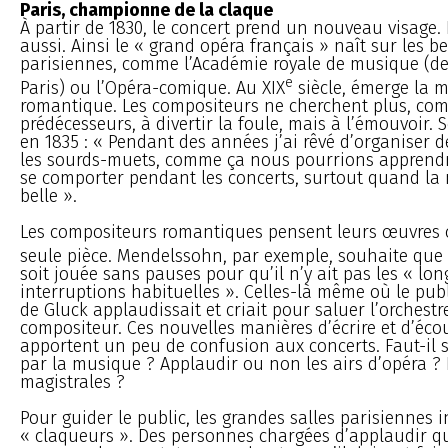
Paris, championne de la claque
À partir de 1830, le concert prend un nouveau visage
aussi. Ainsi le « grand opéra français » naît sur les b
parisiennes, comme l’Académie royale de musique (d
e
Paris) ou l’Opéra-comique. Au XIX
siècle, émerge la 
romantique. Les compositeurs ne cherchent plus, co
prédécesseurs, à divertir la foule, mais à l’émouvoir.
en 1835 : « Pendant des années j’ai rêvé d’organiser 
les sourds-muets, comme ça nous pourrions apprendr
se comporter pendant les concerts, surtout quand la 
belle ».
Les compositeurs romantiques pensent leurs œuvre
seule pièce. Mendelssohn, par exemple, souhaite que 
soit jouée sans pauses pour qu’il n’y ait pas les « lo
interruptions habituelles ». Celles-là même où le pub
de Gluck applaudissait et criait pour saluer l’orchestre
compositeur. Ces nouvelles manières d’écrire et d’éco
apportent un peu de confusion aux concerts. Faut-il s
par la musique ? Applaudir ou non les airs d’opéra ? E
magistrales ?
Pour guider le public, les grandes salles parisiennes i
« claqueurs ». Des personnes chargées d’applaudir qu