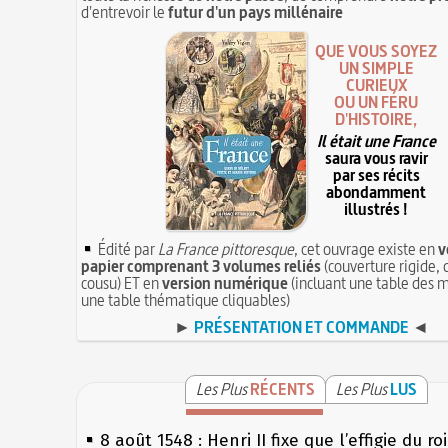
d'entrevoir le
futur d'un pays millénaire
QUE VOUS SOYEZ
UN SIMPLE
CURIEUX
OU UN FÉRU
D'HISTOIRE,
Il était une France
saura vous ravir
par ses récits
abondamment
illustrés !
Édité par
La France pittoresque
, cet ouvrage existe en
v
papier comprenant 3 volumes reliés
(couverture rigide, 
cousu) ET en
version numérique
(incluant une table des m
une table thématique cliquables)
►
PRÉSENTATION ET COMMANDE
◄
Les Plus
RÉCENTS
Les Plus
LUS
8 août 1548 : Henri II fixe que l’effigie du ro