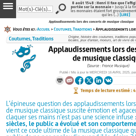
8 août 1548 : Henri II fixe que l’effi
portée sur la monnaie
> Jusqu’à la fin
les monnaies étaient fort grossièrement
qui les (…)
[LIRE]
Applaudissements lors des concerts de musique classique
Vous êtes ici :
Accueil
>
Coutumes, Traditions
> Applaudissements lors
Coutumes, Traditions
Origine, histoire des coutumes, traditions popu
locales, jeux d’antan, moeurs, art de vivre de
Applaudissements lors de
de musique classi
(Source : France Musique)
Publié / Mis à jour le
MERCREDI
16 AVRIL 2025
, pa
Temps de lecture estimé : 
L’épineuse question des applaudissements lors
de musique classique suscite émotion et agace
claquer ses mains n’est pas une science infuse 
siècles, le public a évolué et son comportem
vient ce code ultime de la musique classique qu