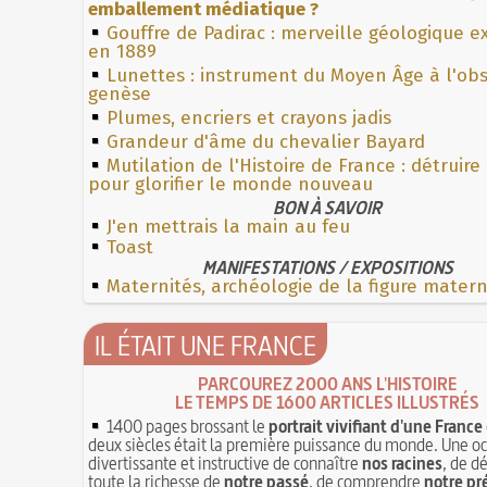
emballement médiatique ?
Gouffre de Padirac : merveille géologique e
en 1889
Lunettes : instrument du Moyen Âge à l'ob
genèse
Plumes, encriers et crayons jadis
Grandeur d'âme du chevalier Bayard
Mutilation de l'Histoire de France : détruire
pour glorifier le monde nouveau
BON À SAVOIR
J'en mettrais la main au feu
Toast
MANIFESTATIONS / EXPOSITIONS
Maternités, archéologie de la figure mater
IL ÉTAIT UNE FRANCE
PARCOUREZ 2000 ANS L'HISTOIRE
LE TEMPS DE 1600 ARTICLES ILLUSTRÉS
1400 pages brossant le
portrait vivifiant d'une France
deux siècles était la première puissance du monde. Une o
divertissante et instructive de connaître
nos racines
, de d
toute la richesse de
notre passé
, de comprendre
notre pr