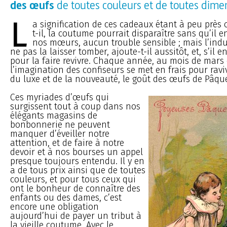
des œufs
de toutes couleurs et de toutes dime
L
a signification de ces cadeaux étant à peu près 
t-il, la coutume pourrait disparaître sans qu’il e
nos mœurs, aucun trouble sensible ; mais l’indu
ne pas la laisser tomber, ajoute-t-il aussitôt, et, s’il e
pour la faire revivre. Chaque année, au mois de mars o
l’imagination des confiseurs se met en frais pour ravive
du luxe et de la nouveauté, le goût des œufs de Pâqu
Ces myriades d’œufs qui
surgissent tout à coup dans nos
élégants magasins de
bonbonnerie ne peuvent
manquer d’éveiller notre
attention, et de faire à notre
devoir et à nos bourses un appel
presque toujours entendu. Il y en
a de tous prix ainsi que de toutes
couleurs, et pour tous ceux qui
ont le bonheur de connaître des
enfants ou des dames, c’est
encore une obligation
aujourd’hui de payer un tribut à
la vieille coutume. Avec le