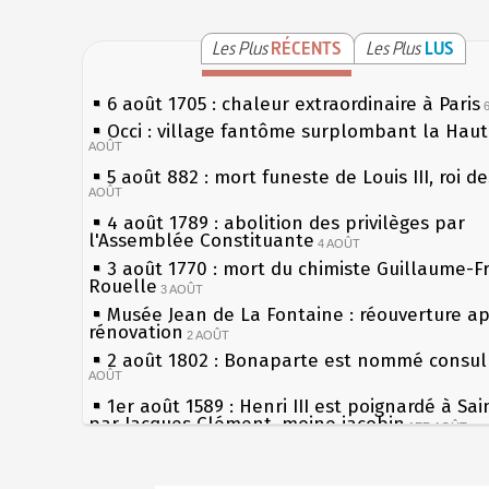
Les Plus
RÉCENTS
Les Plus
LUS
6 août 1705 : chaleur extraordinaire à Paris
Occi : village fantôme surplombant la Hau
AOÛT
5 août 882 : mort funeste de Louis III, roi d
AOÛT
4 août 1789 : abolition des privilèges par
l'Assemblée Constituante
4 AOÛT
3 août 1770 : mort du chimiste Guillaume-F
Rouelle
3 AOÛT
Musée Jean de La Fontaine : réouverture a
rénovation
2 AOÛT
2 août 1802 : Bonaparte est nommé consul 
AOÛT
1er août 1589 : Henri III est poignardé à Sa
par Jacques Clément, moine jacobin
1ER AOÛT
31 juillet 1899 : décret instaurant les moug
boîtes aux lettres en fonte de Léon Mougeot
Sécheresses (Grandes), étés caniculaires à 