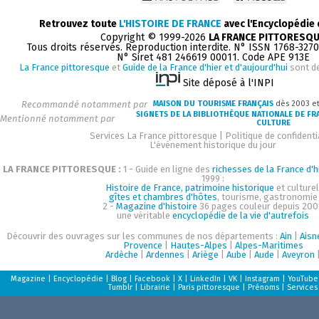
Retrouvez toute
L'HISTOIRE DE FRANCE
avec l'Encyclopédie
Copyright © 1999-2026
LA FRANCE PITTORESQ
Tous droits réservés. Reproduction interdite. N° ISSN 1768-327
N° Siret 481 246619 00011. Code APE 913E
La France pittoresque
et
Guide de la France d'hier et d'aujourd'hui
sont d
Site déposé à l'INPI
Recommandé notamment par
MAISON DU TOURISME FRANÇAIS
dès 2003 e
SIGNETS DE LA BIBLIOTHÈQUE NATIONALE DE FR
Mentionné notamment par
CULTURE
Services La France pittoresque
|
Politique de confidenti
L'événement historique du jour
LA FRANCE PITTORESQUE :
1 - Guide en ligne des
richesses de la France d'h
1999 :
Histoire de France, patrimoine historique
et culturel
gîtes et chambres d'hôtes
, tourisme, gastronomie
2 -
Magazine d'histoire
36 pages couleur depuis 200
une véritable
encyclopédie de la vie d'autrefois
Découvrir des ouvrages sur les communes de nos départements :
Ain
|
Aisn
Provence
|
Hautes-Alpes
|
Alpes-Maritimes
Ardèche
|
Ardennes
|
Ariège
|
Aube
|
Aude
|
Aveyron
Magazine
|
Encyclopédie
|
Blog
|
Facebook
|
X
|
LinkedIn
|
VK
|
Instagram
|
YouTube
Tumblr
|
Librairie
|
Paris pittoresque
|
Prénoms
|
Services