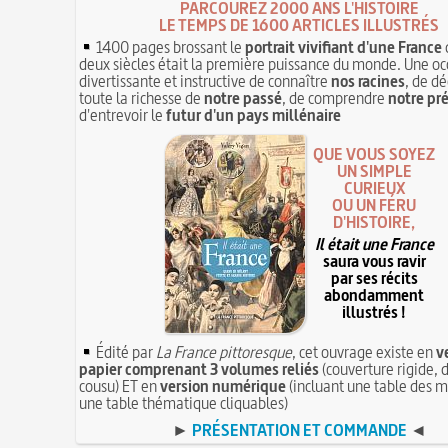
PARCOUREZ 2000 ANS L'HISTOIRE
LE TEMPS DE 1600 ARTICLES ILLUSTRÉS
1400 pages brossant le
portrait vivifiant d'une France
deux siècles était la première puissance du monde. Une oc
divertissante et instructive de connaître
nos racines
, de dé
toute la richesse de
notre passé
, de comprendre
notre pr
d'entrevoir le
futur d'un pays millénaire
QUE VOUS SOYEZ
UN SIMPLE
CURIEUX
OU UN FÉRU
D'HISTOIRE,
Il était une France
saura vous ravir
par ses récits
abondamment
illustrés !
Édité par
La France pittoresque
, cet ouvrage existe en
v
papier comprenant 3 volumes reliés
(couverture rigide, d
cousu) ET en
version numérique
(incluant une table des m
une table thématique cliquables)
►
PRÉSENTATION ET COMMANDE
◄