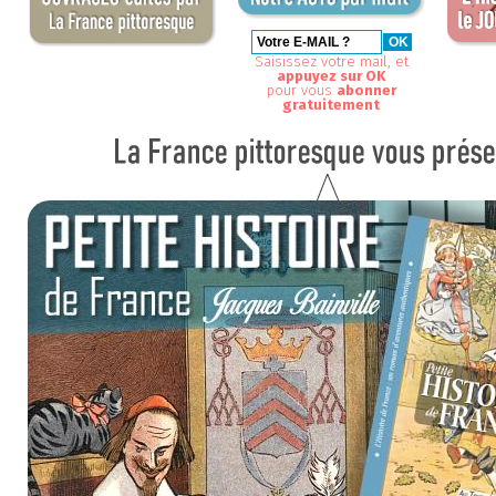
Saisissez votre mail, et
appuyez sur OK
pour vous
abonner
gratuitement