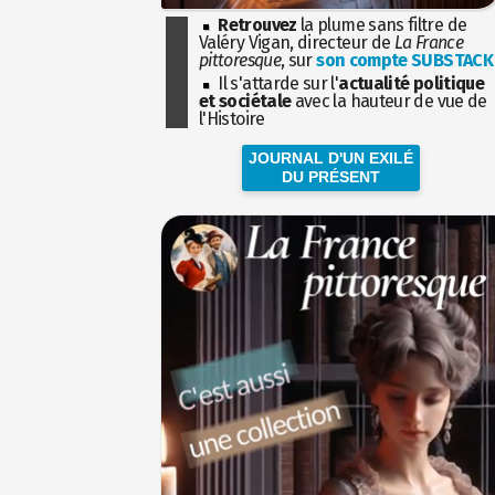
Retrouvez
la plume sans filtre de
Valéry Vigan, directeur de
La France
pittoresque
, sur
son compte SUBSTACK
Il s'attarde sur l'
actualité politique
et sociétale
avec la hauteur de vue de
l'Histoire
JOURNAL D'UN EXILÉ
DU PRÉSENT