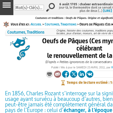
6 août 1705 : chaleur extraordinair
jour-là, le thermomètre dont se servait
plus de deux (…)
[LIRE]
Coutumes et traditions : Oeufs de Pâques. Origine et significat
Vous êtes ici :
Accueil
>
Coutumes, Traditions
> Oeufs de Pâques (Ces m
Coutumes, Traditions
Origine, histoire des coutumes, traditions popu
locales, jeux d’antan, moeurs, art de vivre de
Oeufs de Pâques (Ces myr
célébrant
le renouvellement de la
(D’après « Petites ignorances de la conversations
Publié / Mis à jour le
SAMEDI
23 AVRIL 2011
, par
Temps de lecture estimé : 1
En 1856, Charles Rozant s’interroge sur la signi
usage ayant survécu à beaucoup d’autres, bien q
peut-être jamais été complètement général dan
pays de l’Europe : celui d’
échanger, à l’époque