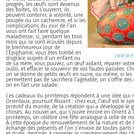
progrès, les œufs sont devenus
des boîtes, ils s’ouvrent, ils
peuvent contenir, à volonté, une
poupée ou un cachemire, et si les
complications du jour de l’an
vous ont fait faire quelque
maladresse, si, pendant les trois
mois qui se sont écoulés depuis
le bienheureux jour de
l’Épiphanie, vous êtes tombé en
L’œuf de 
disgrâce auprès d’un enfant ou
de sa mère, vous pouvez, un œuf aidant, réparer votre
oubli, et effacer le souvenir de vos fautes passées. Ch
on se donne de petits œufs en sucre, ou même, si le
permettent pas de sacrifiera l’agréable, on s’offre de
on en fait une salade.
Ces cadeaux du printemps répondent à une idée qui 
Orientaux, poursuit Rozant : chez eux, l’œuf est le sym
primitif du monde, de la création qui a développé le 
choses. Au nouvel an, qui s’ouvre encore en Orient à 
printemps, on célèbre une fête analogue à celle de not
A cette époque du renouvellement de la nature et de 
échange des présents et l’on s’envoie de toutes parts
et dorés, destinés à rappeler le commencement des c