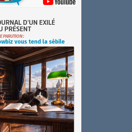
OURNAL D'UN EXILÉ
U PRÉSENT
E PARUTION :
wbiz vous tend la sébile