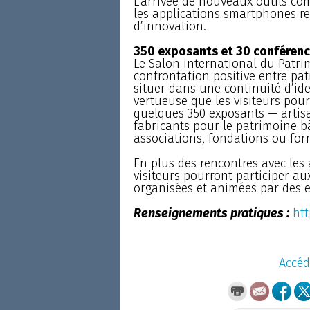
L’arrivée de nouveaux outils co
les applications smartphones re
d’innovation.
350 exposants et 30 conféren
Le Salon international du Patrim
confrontation positive entre pa
situer dans une continuité d’id
vertueuse que les visiteurs pour
quelques 350 exposants — artisan
fabricants pour le patrimoine bâ
associations, fondations ou for
En plus des rencontres avec les
visiteurs pourront participer au
organisées et animées par des e
Renseignements pratiques :
ht
Accéd