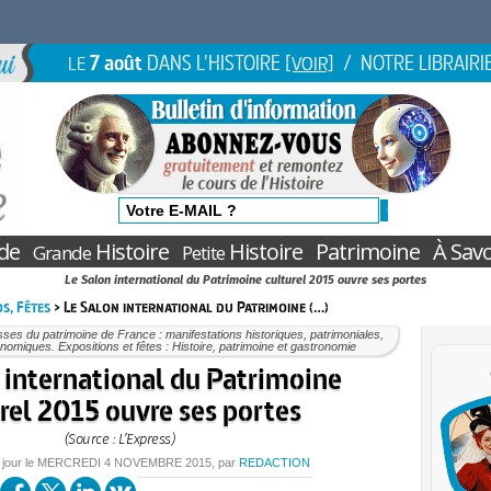
7 août
DANS L'HISTOIRE
/ NOTRE LIBRAIRI
LE
[VOIR]
de
Histoire
Histoire
Patrimoine
À Savo
Grande
Petite
Le Salon international du Patrimoine culturel 2015 ouvre ses portes
s, Fêtes
> Le Salon international du Patrimoine (…)
ses du patrimoine de France : manifestations historiques, patrimoniales,
nomiques. Expositions et fêtes : Histoire, patrimoine et gastronomie
 international du Patrimoine
rel 2015 ouvre ses portes
(Source : L’Express)
 jour le
MERCREDI
4 NOVEMBRE 2015
, par
REDACTION