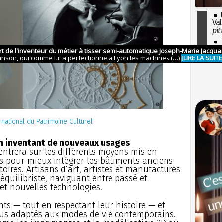
Val
pit
I
so
l'H
national du Patrimoine Culturel
en inventant de nouveaux usages
ntrera sur les différents moyens mis en
es pour mieux intégrer les bâtiments anciens
toires. Artisans d’art, artistes et manufactures
d’équilibriste, naviguant entre passé et
 et nouvelles technologies.
ts — tout en respectant leur histoire — et
us adaptés aux modes de vie contemporains.