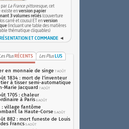
 par
La France pittoresque
, cet
 existe en
version papier
ant 3 volumes reliés
(couverture
dos carré et cousu) ET en
version
que
(incluant une table des matières
table thématique cliquables)
RÉSENTATION ET COMMANDE
◄
Les Plus
RÉCENTS
Les Plus
LUS
er en monnaie de singe
7 AOÛT
oût 1834 : mort de l'inventeur
tier à tisser semi-automatique
h-Marie Jacquard
7 AOÛT
oût 1705 : chaleur
rdinaire à Paris
6 AOÛT
 : village fantôme
ombant la Haute-Corse
5 AOÛT
oût 882 : mort funeste de Louis
oi des Francs
5 AOÛT