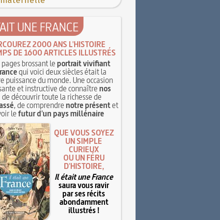
 maternelle
TAIT UNE FRANCE
RCOUREZ 2000 ANS L'HISTOIRE
MPS DE 1600 ARTICLES ILLUSTRÉS
pages brossant le
portrait vivifiant
rance
qui voici deux siècles était la
e puissance du monde. Une occasion
sante et instructive de connaître
nos
, de découvrir toute la richesse de
assé
, de comprendre
notre présent
et
oir le
futur d'un pays millénaire
QUE VOUS SOYEZ
UN SIMPLE
CURIEUX
OU UN FÉRU
D'HISTOIRE,
Il était une France
saura vous ravir
par ses récits
abondamment
illustrés !