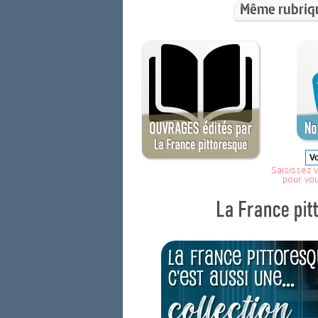
Même rubriq
Saisissez v
pour vo