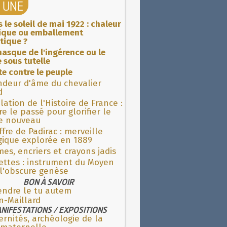
A UNE
 le soleil de mai 1922 : chaleur
rique ou emballement
tique ?
asque de l'ingérence ou le
 sous tutelle
ite contre le peuple
ndeur d'âme du chevalier
d
lation de l'Histoire de France :
re le passé pour glorifier le
 nouveau
fre de Padirac : merveille
gique explorée en 1889
es, encriers et crayons jadis
ettes : instrument du Moyen
l'obscure genèse
BON À SAVOIR
endre le tu autem
n-Maillard
NIFESTATIONS / EXPOSITIONS
rnités, archéologie de la