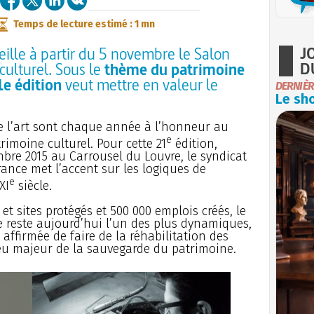
Temps de lecture estimé : 1 mn
J
ille à partir du 5 novembre le Salon
D
culturel. Sous le
thème du patrimoine
1e édition
veut mettre en valeur le
DERNIÈR
.
Le sho
de l’art sont chaque année à l’honneur au
e
rimoine culturel. Pour cette 21
édition,
bre 2015 au Carrousel du Louvre, le syndicat
rance met l’accent sur les logiques de
e
XI
siècle.
 sites protégés et 500 000 emplois créés, le
 reste aujourd’hui l’un des plus dynamiques,
ffirmée de faire de la réhabilitation des
u majeur de la sauvegarde du patrimoine.