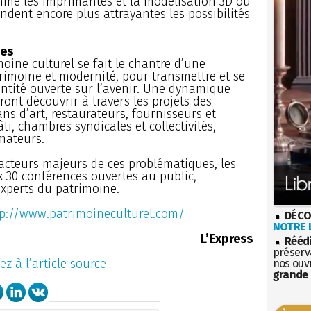
mme les imprimantes et la modélisation 3D ou
ndent encore plus attrayantes les possibilités
ces
oine culturel se fait le chantre d’une
trimoine et modernité, pour transmettre et se
entité ouverte sur l’avenir. Une dynamique
ront découvrir à travers les projets des
s d’art, restaurateurs, fournisseurs et
ti, chambres syndicales et collectivités,
mateurs.
 acteurs majeurs de ces problématiques, les
x 30 conférences ouvertes au public,
xperts du patrimoine.
tp://www.patrimoineculturel.com/
DÉCO
NOTRE L
L’Express
Rééd
préserva
ez à l’article source
nos ouv
grande 