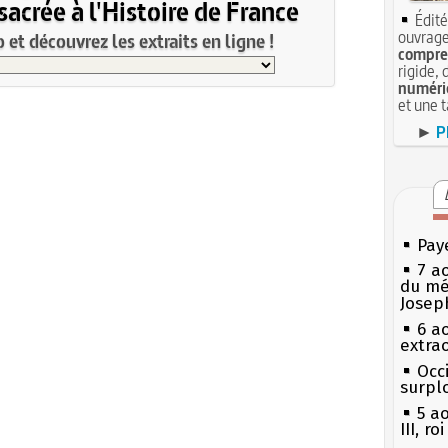
acrée à l'Histoire de France
Édité
ouvrage
et découvrez les extraits en ligne !
compren
rigide, 
numéri
et une 
►
P
Pay
7 a
du mé
Josep
6 a
extrao
Occi
surpl
5 a
III, r