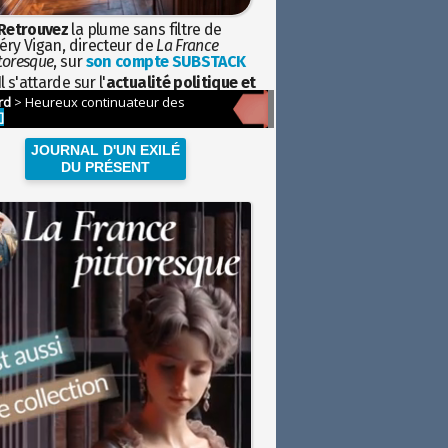
Retrouvez
la plume sans filtre de
éry Vigan, directeur de
La France
toresque
, sur
son compte SUBSTACK
l s'attarde sur l'
actualité politique et
ciétale
avec la hauteur de vue de
istoire
JOURNAL D'UN EXILÉ
DU PRÉSENT