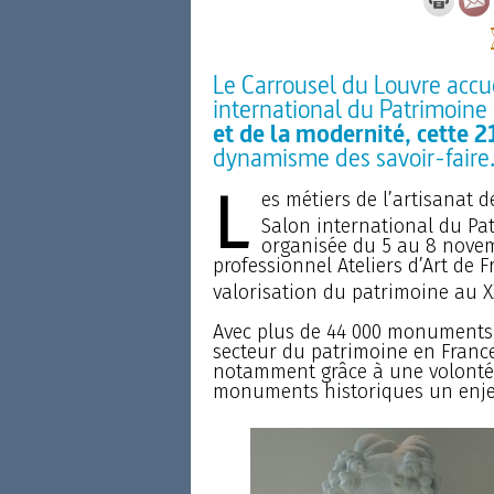
Le Carrousel du Louvre accue
international du Patrimoine 
et de la modernité, cette 2
dynamisme des savoir-faire
L
es métiers de l’artisanat 
Salon international du Pat
organisée du 5 au 8 novem
professionnel Ateliers d’Art de F
valorisation du patrimoine au X
Avec plus de 44 000 monuments et
secteur du patrimoine en France
notamment grâce à une volonté a
monuments historiques un enje