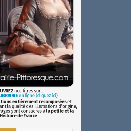
UVREZ
nos titres sur...
IBRAIRIE
en ligne (cliquez ici)
itions entièrement recomposées
et
nt la qualité des illustrations d'origine,
rages sont consacrés à
la petite et la
Histoire de France