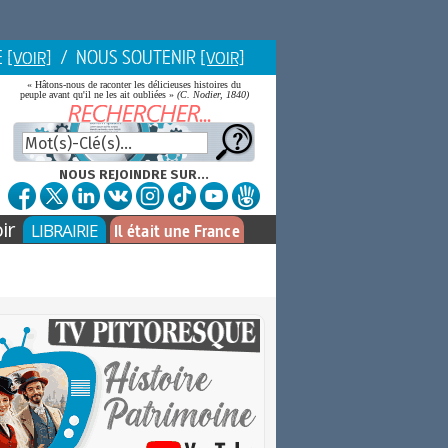
E
/ NOUS SOUTENIR
[VOIR]
[VOIR]
« Hâtons-nous de raconter les délicieuses histoires du
peuple avant qu'il ne les ait oubliées »
(C. Nodier, 1840)
NOUS REJOINDRE SUR...
ir
LIBRAIRIE
Il était une France