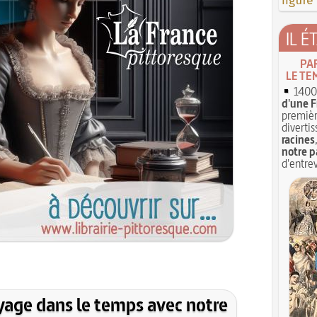
figure
IL É
PA
LE TE
1400 
d'une F
premièr
divertis
racines
notre p
d'entrev
yage dans le temps avec notre