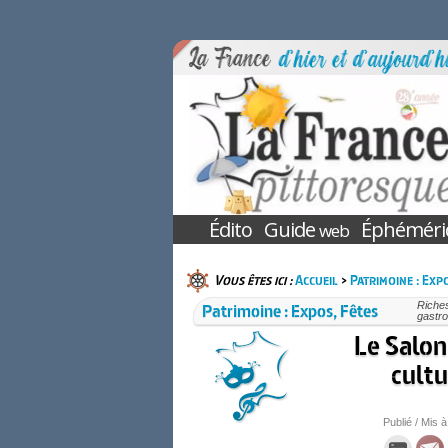
Édito
Guide
Éphéméri
web
Vous êtes ici :
Accueil
>
Patrimoine : Expo
Patrimoine : Expos, Fêtes
Riches
gastro
Le Salon
cultu
Publié / Mis à