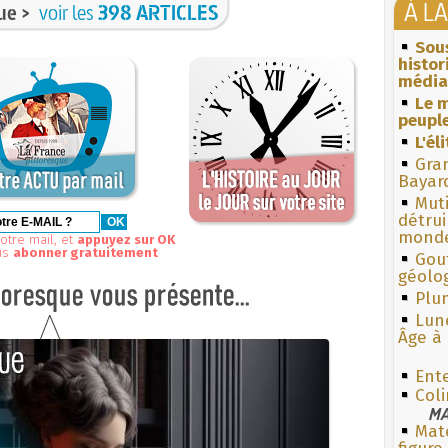
À L
ue >
voir les
398 ARTICLES
Sous
histo
média
Le m
peuple
L'él
Gra
Bayar
Muti
détrui
monde
otre mail, et
appuyez sur OK
us
abonner gratuitement
Gouf
géolo
Plum
Lun
Âge à 
Ent
Coli
MA
Mate