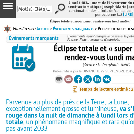
7 août 1834 : mort de l'inventeur du 
semi-automatique Joseph-Marie Jac
continuateur des efforts de Vaucanson,
perfectionné (…)
[LIRE]
Éclipse totale et super Lune : rendez-vous lundi matin !
Vous êtes ici :
Accueil
>
Événements marquants
> Éclipse totale et « s
Événements marquants
Evénements ayant marqué le passé et la petite
France. Faits marquants d’autrefois.
Éclipse totale et « super
rendez-vous lundi ma
(Source : Le Dauphiné Libéré)
Publié / Mis à jour le
DIMANCHE
27 SEPTEMBRE 2015
Temps de lecture estimé : 
Parvenue au plus de près de la Terre, la Lune,
exceptionnellement grosse et lumineuse,
va s’
rouge dans la nuit de dimanche à lundi lors d
totale
, un phénomène magnifique et rare qu’o
pas avant 2033