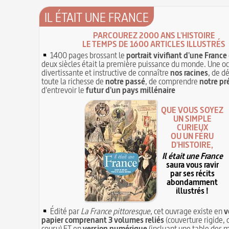
IL ÉTAIT UNE FRANCE
PARCOUREZ 2000 ANS L'HISTOIRE
LE TEMPS DE 1600 ARTICLES ILLUSTRÉS
1400 pages brossant le
portrait vivifiant d'une France
deux siècles était la première puissance du monde. Une o
divertissante et instructive de connaître
nos racines
, de d
toute la richesse de
notre passé
, de comprendre
notre pr
d'entrevoir le
futur d'un pays millénaire
QUE VOUS SOYEZ
UN SIMPLE
CURIEUX
OU UN FÉRU
D'HISTOIRE,
Il était une France
saura vous ravir
par ses récits
abondamment
illustrés !
Édité par
La France pittoresque
, cet ouvrage existe en
v
papier comprenant 3 volumes reliés
(couverture rigide, 
cousu) ET en
version numérique
(incluant une table des m