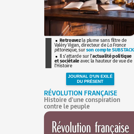
Retrouvez
la plume sans filtre de
Valéry Vigan, directeur de
La France
pittoresque
, sur
son compte SUBSTACK
Il s'attarde sur l'
actualité politique
et sociétale
avec la hauteur de vue de
l'Histoire
JOURNAL D'UN EXILÉ
DU PRÉSENT
RÉVOLUTION FRANÇAISE
Histoire d'une conspiration
contre le peuple