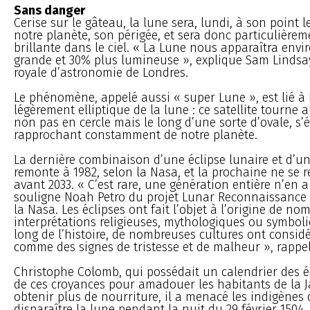
Sans danger
Cerise sur le gâteau, la lune sera, lundi, à son point 
notre planète, son périgée, et sera donc particulièrem
brillante dans le ciel. « La Lune nous apparaîtra envi
grande et 30% plus lumineuse », explique Sam Lindsay
royale d’astronomie de Londres.
Le phénomène, appelé aussi « super Lune », est lié à l
légèrement elliptique de la lune : ce satellite tourne 
non pas en cercle mais le long d’une sorte d’ovale, s’
rapprochant constamment de notre planète.
La dernière combinaison d’une éclipse lunaire et d’u
remonte à 1982, selon la Nasa, et la prochaine ne se 
avant 2033. « C’est rare, une génération entière n’en a
souligne Noah Petro du projet Lunar Reconnaissance 
la Nasa. Les éclipses ont fait l’objet à l’origine de n
interprétations religieuses, mythologiques ou symboli
long de l’histoire, de nombreuses cultures ont considé
comme des signes de tristesse et de malheur », rappel
Christophe Colomb, qui possédait un calendrier des éc
de ces croyances pour amadouer les habitants de la 
obtenir plus de nourriture, il a menacé les indigènes 
disparaître la lune pendant la nuit du 29 février 1504