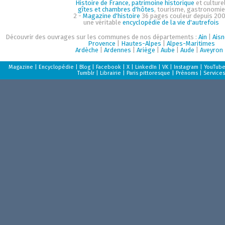
Histoire de France, patrimoine historique
et culturel
gîtes et chambres d'hôtes
, tourisme, gastronomie
2 -
Magazine d'histoire
36 pages couleur depuis 200
une véritable
encyclopédie de la vie d'autrefois
Découvrir des ouvrages sur les communes de nos départements :
Ain
|
Aisn
Provence
|
Hautes-Alpes
|
Alpes-Maritimes
Ardèche
|
Ardennes
|
Ariège
|
Aube
|
Aude
|
Aveyron
Magazine
|
Encyclopédie
|
Blog
|
Facebook
|
X
|
LinkedIn
|
VK
|
Instagram
|
YouTub
Tumblr
|
Librairie
|
Paris pittoresque
|
Prénoms
|
Services