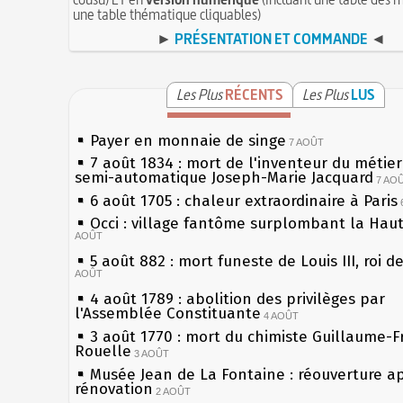
une table thématique cliquables)
►
PRÉSENTATION ET COMMANDE
◄
Les Plus
RÉCENTS
Les Plus
LUS
Payer en monnaie de singe
7 AOÛT
7 août 1834 : mort de l'inventeur du métier 
semi-automatique Joseph-Marie Jacquard
7 AO
6 août 1705 : chaleur extraordinaire à Paris
Occi : village fantôme surplombant la Hau
AOÛT
5 août 882 : mort funeste de Louis III, roi d
AOÛT
4 août 1789 : abolition des privilèges par
l'Assemblée Constituante
4 AOÛT
3 août 1770 : mort du chimiste Guillaume-F
Rouelle
3 AOÛT
Musée Jean de La Fontaine : réouverture a
rénovation
2 AOÛT