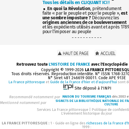
Tous les détails en CLIQUANT ICI !
En quoi la Révolution
, prétendument
faite « par le peuple et pour le peuple »,
est
une sombre imposture ?
Découvrez les
origines anciennes de ce bouleversement
et les expédients utilisés avant et après 178
pour l'imposer au peuple
- - - - - - - - - - -
Retrouvez toute
L'HISTOIRE DE FRANCE
avec l'Encyclopédie
Copyright © 1999-2026
LA FRANCE PITTORESQ
Tous droits réservés. Reproduction interdite. N° ISSN 1768-327
N° Siret 481 246619 00011. Code APE 913E
La France pittoresque
et
Guide de la France d'hier et d'aujourd'hui
sont d
Site déposé à l'INPI
Recommandé notamment par
MAISON DU TOURISME FRANÇAIS
dès 2003 e
SIGNETS DE LA BIBLIOTHÈQUE NATIONALE DE F
Mentionné notamment par
CULTURE
Services La France pittoresque
|
Politique de confidenti
L'événement historique du jour
LA FRANCE PITTORESQUE :
1 - Guide en ligne des
richesses de la France d'h
1999 :