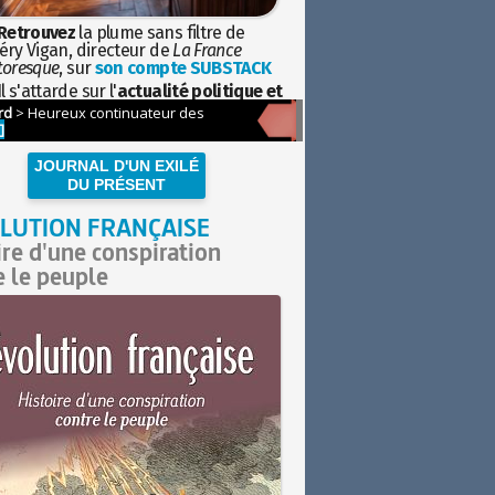
Retrouvez
la plume sans filtre de
éry Vigan, directeur de
La France
toresque
, sur
son compte SUBSTACK
l s'attarde sur l'
actualité politique et
ciétale
avec la hauteur de vue de
istoire
JOURNAL D'UN EXILÉ
DU PRÉSENT
LUTION FRANÇAISE
ire d'une conspiration
e le peuple