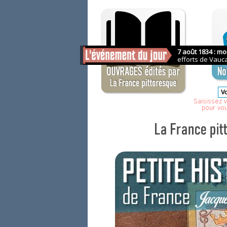
Saisissez v
pour vo