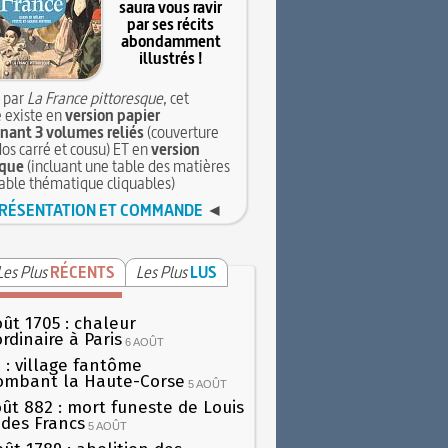
saura vous ravir
par ses récits
abondamment
illustrés !
 par
La France pittoresque
, cet
 existe en
version papier
ant 3 volumes reliés
(couverture
dos carré et cousu) ET en
version
que
(incluant une table des matières
table thématique cliquables)
RÉSENTATION ET COMMANDE
◄
Les Plus
RÉCENTS
Les Plus
LUS
oût 1705 : chaleur
rdinaire à Paris
6 AOÛT
 : village fantôme
ombant la Haute-Corse
5 AOÛT
oût 882 : mort funeste de Louis
oi des Francs
5 AOÛT