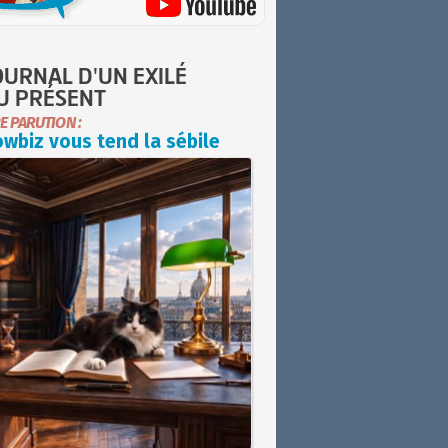
OURNAL D'UN EXILÉ
U PRÉSENT
E PARUTION :
wbiz vous tend la sébile