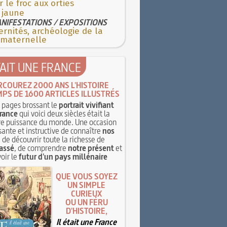
r le froc aux orties
 jaune
NIFESTATIONS / EXPOSITIONS
rnités, archéologie de la
 maternelle
TAIT UNE FRANCE
RCOUREZ 2000 ANS L'HISTOIRE
MPS DE 1600 ARTICLES ILLUSTRÉS
pages brossant le
portrait vivifiant
rance
qui voici deux siècles était la
e puissance du monde. Une occasion
sante et instructive de connaître
nos
, de découvrir toute la richesse de
assé
, de comprendre
notre présent
et
oir le
futur d'un pays millénaire
QUE VOUS SOYEZ
UN SIMPLE
CURIEUX
OU UN FÉRU
D'HISTOIRE,
Il était une France