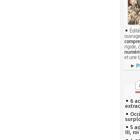
Édité
ouvrage
compren
rigide, 
numéri
et une 
►
P
6 a
extrao
Occi
surpl
5 a
III, r