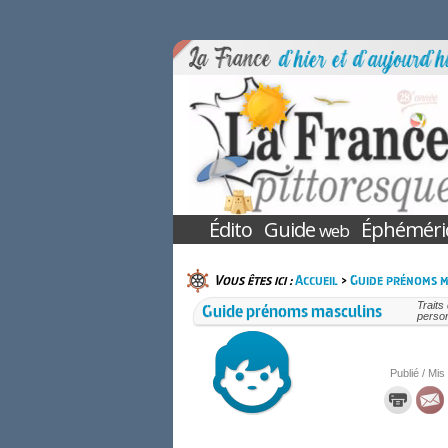
Édito
Guide
Éphéméri
web
Vous êtes ici :
Accueil
>
Guide prénoms m
Guide prénoms masculins
Traits
perso
Publié / Mis 