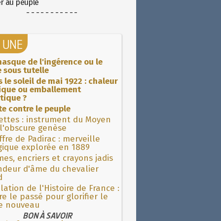
er au peuple
- - - - - - - - - - -
A UNE
asque de l'ingérence ou le
 sous tutelle
 le soleil de mai 1922 : chaleur
rique ou emballement
tique ?
ite contre le peuple
ettes : instrument du Moyen
l'obscure genèse
fre de Padirac : merveille
gique explorée en 1889
es, encriers et crayons jadis
ndeur d'âme du chevalier
d
lation de l'Histoire de France :
re le passé pour glorifier le
 nouveau
BON À SAVOIR