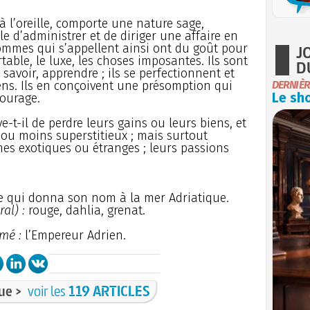
 l’oreille, comporte une nature sage,
e d’administrer et de diriger une affaire en
 hommes qui s’appellent ainsi ont du goût pour
J
rtable, le luxe, les choses imposantes. Ils sont
D
 savoir, apprendre ; ils se perfectionnent et
ens. Ils en conçoivent une présomption qui
DERNIÈR
Le sho
tourage.
ve-t-il de perdre leurs gains ou leurs biens, et
s ou moins superstitieux ; mais surtout
mes exotiques ou étranges ; leurs passions
lle qui donna son nom à la mer Adriatique.
al) :
rouge, dahlia, grenat.
mé :
l’Empereur Adrien.
ue >
voir les
119 ARTICLES