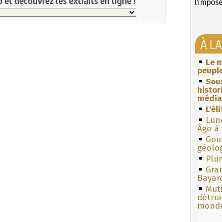
et découvrez les extraits en ligne !
l'impos
À L
Le m
peuple
Sous
histo
média
L'él
Lun
Âge à 
Gouf
géolo
Plum
Gra
Bayar
Muti
détrui
monde