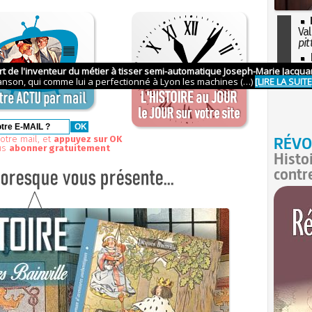
Val
pit
I
so
l'H
RÉVO
otre mail, et
appuyez sur OK
us
abonner gratuitement
Histo
contr