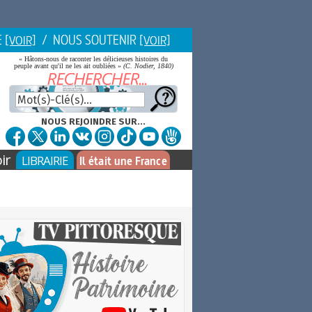
E
/ NOUS SOUTENIR
[VOIR]
[VOIR]
« Hâtons-nous de raconter les délicieuses histoires du
peuple avant qu'il ne les ait oubliées »
(C. Nodier, 1840)
NOUS REJOINDRE SUR...
ir
LIBRAIRIE
Il était une France