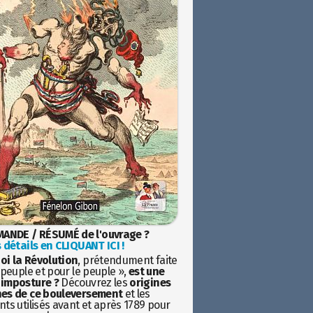
ANDE / RÉSUMÉ de l'ouvrage ?
 détails en CLIQUANT ICI !
oi la Révolution
, prétendument faite
 peuple et pour le peuple »,
est une
imposture ?
Découvrez les
origines
es de ce bouleversement
et les
ts utilisés avant et après 1789 pour