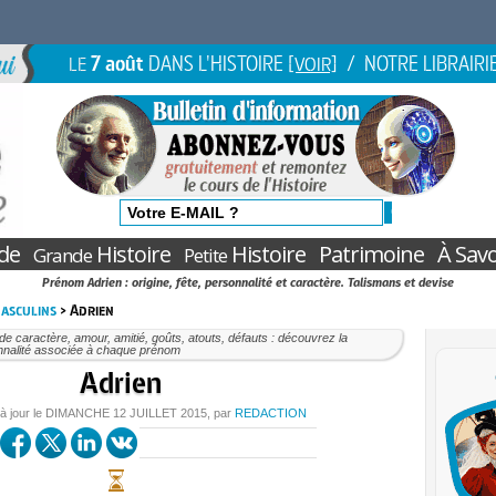
7 août
DANS L'HISTOIRE
/ NOTRE LIBRAIRI
LE
[VOIR]
de
Histoire
Histoire
Patrimoine
À Savo
Grande
Petite
Prénom Adrien : origine, fête, personnalité et caractère. Talismans et devise
asculins
> Adrien
 de caractère, amour, amitié, goûts, atouts, défauts : découvrez la
nnalité associée à chaque prénom
Adrien
à jour le
DIMANCHE
12 JUILLET 2015
, par
REDACTION