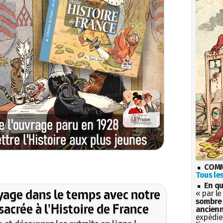
COMM
Tous les
En qu
yage dans le temps avec notre
« par le
sombre 
acrée à l'Histoire de France
ancienn
expédien