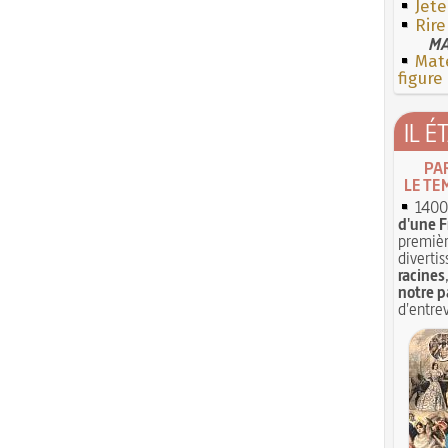
Jete
Rire
MA
Mate
figure
IL É
PA
LE TE
1400 
d'une F
premièr
divertis
racines
notre p
d'entrev