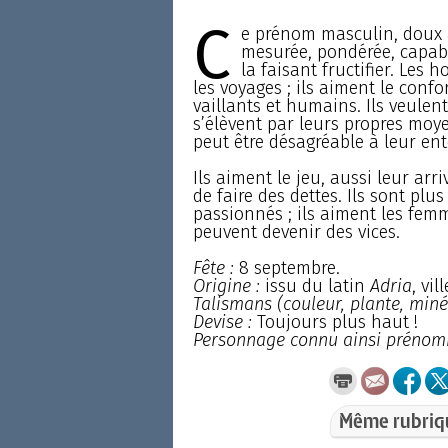
C
e prénom masculin, doux à
mesurée, pondérée, capabl
la faisant fructifier. Les
les voyages ; ils aiment le confo
vaillants et humains. Ils veulent
s’élèvent par leurs propres moy
peut être désagréable à leur en
Ils aiment le jeu, aussi leur arri
de faire des dettes. Ils sont plu
passionnés ; ils aiment les fem
peuvent devenir des vices.
Fête :
8 septembre.
Origine :
issu du latin
Adria
, vi
Talismans (couleur, plante, minér
Devise :
Toujours plus haut !
Personnage connu ainsi prénom
Même rubriq