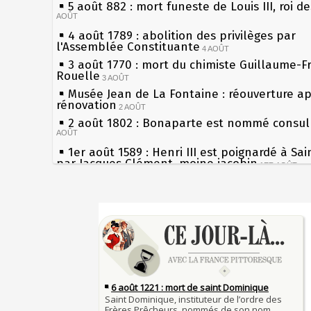
5 août 882 : mort funeste de Louis III, roi d
AOÛT
4 août 1789 : abolition des privilèges par
l'Assemblée Constituante
4 AOÛT
3 août 1770 : mort du chimiste Guillaume-F
Rouelle
3 AOÛT
Musée Jean de La Fontaine : réouverture a
rénovation
2 AOÛT
2 août 1802 : Bonaparte est nommé consul 
AOÛT
1er août 1589 : Henri III est poignardé à Sa
par Jacques Clément, moine jacobin
1ER AOÛT
31 juillet 1899 : décret instaurant les moug
boîtes aux lettres en fonte de Léon Mougeot
Sécheresses (Grandes), étés caniculaires à 
30 juillet 1918 : mort d'Auguste Poulain, fo
les siècles
Chocolat Poulain
30 JUILLET
27 mai 1610 : supplice de François Ravaillac
29 juillet 1881 : loi sur la liberté de la pres
du roi Henri IV
28 juillet 1794 : supplice de Robespierre et
Pierre qui roule n'amasse pas mousse
partie de ses complices
28 JUILLET
Qui aime bien châtie bien
27 juillet 1214 : bataille de Bouvines et vict
Tout vient à point à qui sait attendre
Français sur l'empereur Otton IV allié des Ang
François II (né le 19 janvier 1544, mort le 
JUILLET