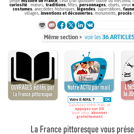
petite
Histoire de France
, ceux d'un quotidien oublié ou méconnu,
curiosité
: mœurs,
traditions
, fêtes,
personnages
, objets, vieux
costumes
, anecdotes historiques,
légendes
, superstitions,
faune
villages,
inventions et découvertes
, monuments,
procès
s
Même section >
voir les
36 ARTICLE
Saisissez votre mail, et
appuyez sur OK
pour vous
abonner
gratuitement