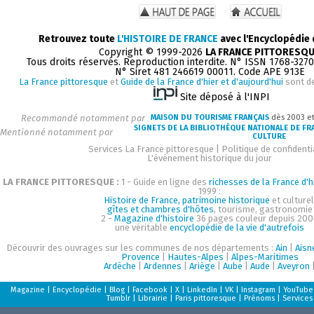
Retrouvez toute
L'HISTOIRE DE FRANCE
avec l'Encyclopédie
Copyright © 1999-2026
LA FRANCE PITTORESQ
Tous droits réservés. Reproduction interdite. N° ISSN 1768-327
N° Siret 481 246619 00011. Code APE 913E
La France pittoresque
et
Guide de la France d'hier et d'aujourd'hui
sont d
Site déposé à l'INPI
Recommandé notamment par
MAISON DU TOURISME FRANÇAIS
dès 2003 e
SIGNETS DE LA BIBLIOTHÈQUE NATIONALE DE FR
Mentionné notamment par
CULTURE
Services La France pittoresque
|
Politique de confidenti
L'événement historique du jour
LA FRANCE PITTORESQUE :
1 - Guide en ligne des
richesses de la France d'h
1999 :
Histoire de France, patrimoine historique
et culturel
gîtes et chambres d'hôtes
, tourisme, gastronomie
2 -
Magazine d'histoire
36 pages couleur depuis 200
une véritable
encyclopédie de la vie d'autrefois
Découvrir des ouvrages sur les communes de nos départements :
Ain
|
Aisn
Provence
|
Hautes-Alpes
|
Alpes-Maritimes
Ardèche
|
Ardennes
|
Ariège
|
Aube
|
Aude
|
Aveyron
Magazine
|
Encyclopédie
|
Blog
|
Facebook
|
X
|
LinkedIn
|
VK
|
Instagram
|
YouTube
Tumblr
|
Librairie
|
Paris pittoresque
|
Prénoms
|
Services