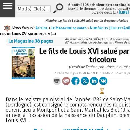
6 août 1705 : chaleur extraordinair
jour-là, le thermomètre dont se servait
plus de deux (…)
[LIRE]
Histoire. Le fils de Louis XVI salué par un drapeau tricolore
Vous êtes ici :
Accueil
>
Le Magazine 36 pages
>
Numéro 15 (Juillet/Ao
fils de Louis XVI salué par un (…)
Le Magazine 36 pages
Au sommaire du NUMÉRO 15 : drapeau français 
d’Avignon ; filets de pêche ; gants ; Pierre de
Le fils de Louis XVI salué pa
tricolore
(Extrait de l’article paru dans le numér
Publié / Mis à jour le
MERCREDI
13 JANVIER 2010
, 
Dans le registre paroissial de l’année 1782 de Saint-Ma
(Dordogne), est consigné le compte-rendu des réjouis
eurent lieu à Montpont et à Saint-Martial les 8 et 13 j
année, à l’occasion de la naissance du Dauphin, premi
Louis XVI...