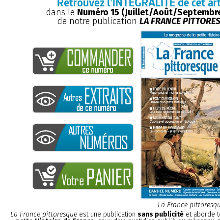
Retrouvez l'INTÉGRALITÉ de cet art
dans le
Numéro 15 (Juillet/Août/Septembr
de notre publication
LA FRANCE PITTORE
La France pittoresq
La France pittoresque
est une publication
sans publicité
et aborde t