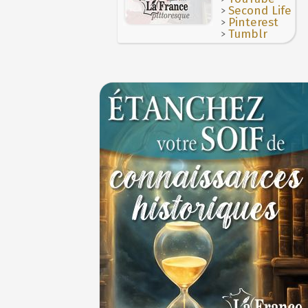
>
Second Life
>
Pinterest
>
Tumblr