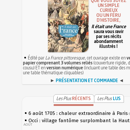
QUE VOUS SOYEZ
UN SIMPLE
CURIEUX
OU UN FÉRU
D'HISTOIRE,
Il était une France
saura vous ravir
par ses récits
abondamment
illustrés !
Édité par
La France pittoresque
, cet ouvrage existe en
v
papier comprenant 3 volumes reliés
(couverture rigide, d
cousu) ET en
version numérique
(incluant une table des m
une table thématique cliquables)
►
PRÉSENTATION ET COMMANDE
◄
Les Plus
RÉCENTS
Les Plus
LUS
6 août 1705 : chaleur extraordinaire à Paris
Occi : village fantôme surplombant la Hau
AOÛT