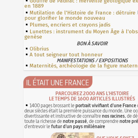
Gouffre de Padirac : merveille géologique e
en 1889
Mutilation de l'Histoire de France : détruire
pour glorifier le monde nouveau
Plumes, encriers et crayons jadis
Lunettes : instrument du Moyen Âge à l'ob
genèse
BON À SAVOIR
Olibrius
A tout seigneur tout honneur
MANIFESTATIONS / EXPOSITIONS
Maternités, archéologie de la figure matern
IL ÉTAIT UNE FRANCE
PARCOUREZ 2000 ANS L'HISTOIRE
LE TEMPS DE 1600 ARTICLES ILLUSTRÉS
1400 pages brossant le
portrait vivifiant d'une France
deux siècles était la première puissance du monde. Une oc
divertissante et instructive de connaître
nos racines
, de dé
toute la richesse de
notre passé
, de comprendre
notre pr
d'entrevoir le
futur d'un pays millénaire