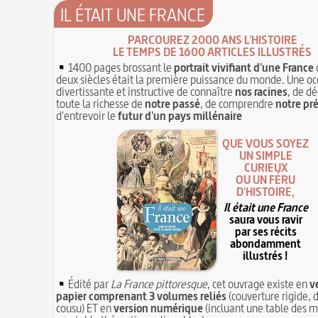
IL ÉTAIT UNE FRANCE
PARCOUREZ 2000 ANS L'HISTOIRE
LE TEMPS DE 1600 ARTICLES ILLUSTRÉS
1400 pages brossant le
portrait vivifiant d'une France
deux siècles était la première puissance du monde. Une oc
divertissante et instructive de connaître
nos racines
, de dé
toute la richesse de
notre passé
, de comprendre
notre pr
d'entrevoir le
futur d'un pays millénaire
QUE VOUS SOYEZ
UN SIMPLE
CURIEUX
OU UN FÉRU
D'HISTOIRE,
Il était une France
saura vous ravir
par ses récits
abondamment
illustrés !
Édité par
La France pittoresque
, cet ouvrage existe en
v
papier comprenant 3 volumes reliés
(couverture rigide, d
cousu) ET en
version numérique
(incluant une table des m