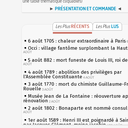
une table thématique cliquables)
►
PRÉSENTATION ET COMMANDE
◄
Les Plus
RÉCENTS
Les Plus
LUS
6 août 1705 : chaleur extraordinaire à Paris
Occi : village fantôme surplombant la Hau
AOÛT
5 août 882 : mort funeste de Louis III, roi d
AOÛT
4 août 1789 : abolition des privilèges par
l'Assemblée Constituante
4 AOÛT
3 août 1770 : mort du chimiste Guillaume-F
Rouelle
3 AOÛT
Musée Jean de La Fontaine : réouverture a
rénovation
2 AOÛT
2 août 1802 : Bonaparte est nommé consul 
AOÛT
1er août 1589 : Henri III est poignardé à Sa
par Jacques Clément, moine jacobin
1ER AOÛT