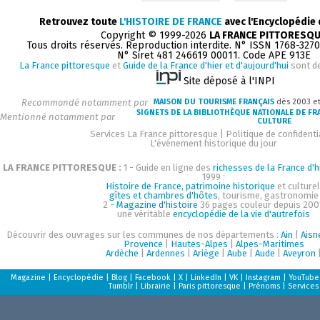
Retrouvez toute
L'HISTOIRE DE FRANCE
avec l'Encyclopédie
Copyright © 1999-2026
LA FRANCE PITTORESQ
Tous droits réservés. Reproduction interdite. N° ISSN 1768-327
N° Siret 481 246619 00011. Code APE 913E
La France pittoresque
et
Guide de la France d'hier et d'aujourd'hui
sont d
Site déposé à l'INPI
Recommandé notamment par
MAISON DU TOURISME FRANÇAIS
dès 2003 e
SIGNETS DE LA BIBLIOTHÈQUE NATIONALE DE FR
Mentionné notamment par
CULTURE
Services La France pittoresque
|
Politique de confidenti
L'événement historique du jour
LA FRANCE PITTORESQUE :
1 - Guide en ligne des
richesses de la France d'h
1999 :
Histoire de France, patrimoine historique
et culturel
gîtes et chambres d'hôtes
, tourisme, gastronomie
2 -
Magazine d'histoire
36 pages couleur depuis 200
une véritable
encyclopédie de la vie d'autrefois
Découvrir des ouvrages sur les communes de nos départements :
Ain
|
Aisn
Provence
|
Hautes-Alpes
|
Alpes-Maritimes
Ardèche
|
Ardennes
|
Ariège
|
Aube
|
Aude
|
Aveyron
Magazine
|
Encyclopédie
|
Blog
|
Facebook
|
X
|
LinkedIn
|
VK
|
Instagram
|
YouTube
Tumblr
|
Librairie
|
Paris pittoresque
|
Prénoms
|
Services