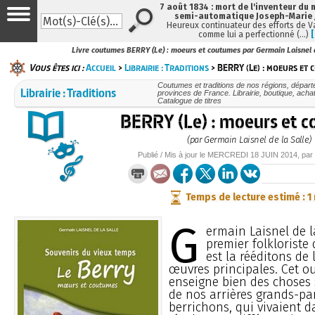
7 août 1834 : mort de l'inventeur du 
semi-automatique Joseph-Marie
Heureux continuateur des efforts de V
comme lui a perfectionné (…)
Livre coutumes BERRY (Le) : moeurs et coutumes par Germain Laisnel d
Vous êtes ici :
Accueil
>
Librairie : Traditions
> BERRY (Le) : moeurs et
Coutumes et traditions de nos régions, dépar
Librairie : Traditions
provinces de France. Librairie, boutique, achat
Catalogue de titres
BERRY (Le) : moeurs et 
(par Germain Laisnel de la Salle)
Publié / Mis à jour le
MERCREDI
18 JUIN 2014
, par
Temps de lecture estimé : 1
G
ermain Laisnel de la
premier folkloriste 
est la rééditons de 
œuvres principales. Cet o
enseigne bien des choses 
de nos arrières grands-pa
berrichons, qui vivaient