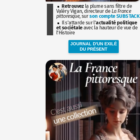
Retrouvez
la plume sans filtre de
Valéry Vigan, directeur de
La France
pittoresque
, sur
son compte SUBSTACK
Il s'attarde sur l'
actualité politique
et sociétale
avec la hauteur de vue de
l'Histoire
JOURNAL D'UN EXILÉ
DU PRÉSENT