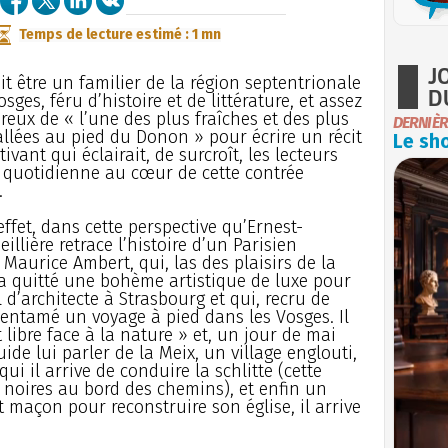
Temps de lecture estimé : 1 mn
J
ait être un familier de la région septentrionale
D
sges, féru d’histoire et de littérature, et assez
eux de « l’une des plus fraîches et des plus
DERNIÈR
allées au pied du Donon » pour écrire un récit
Le sho
ivant qui éclairait, de surcroît, les lecteurs
e quotidienne au cœur de cette contrée
.
 effet, dans cette perspective qu’Ernest-
illière retrace l’histoire d’un Parisien
, Maurice Ambert, qui, las des plaisirs de la
 a quitté une bohème artistique de luxe pour
l d’architecte à Strasbourg et qui, recru de
 entamé un voyage à pied dans les Vosges. Il
t libre face à la nature » et, un jour de mai
ide lui parler de la Meix, un village englouti,
i il arrive de conduire la schlitte (cette
 noires au bord des chemins), et enfin un
et maçon pour reconstruire son église, il arrive