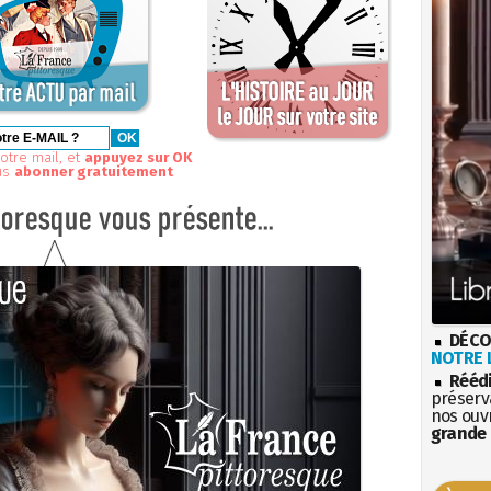
otre mail, et
appuyez sur OK
us
abonner gratuitement
DÉCO
NOTRE L
Rééd
préserva
nos ouv
grande 