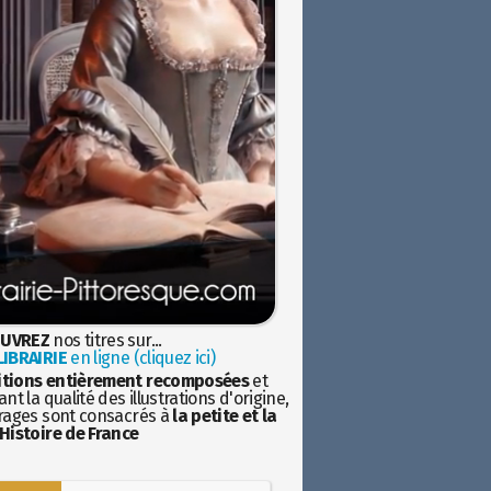
UVREZ
nos titres sur...
IBRAIRIE
en ligne (cliquez ici)
itions entièrement recomposées
et
nt la qualité des illustrations d'origine,
rages sont consacrés à
la petite et la
Histoire de France