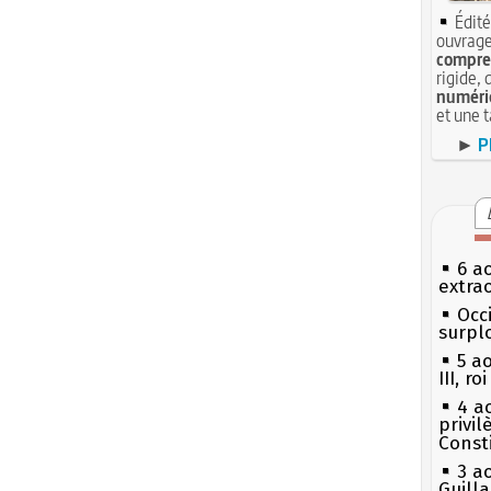
Édité
ouvrage
compren
rigide, 
numéri
et une 
►
P
6 a
extrao
Occi
surpl
5 a
III, r
4 a
privi
Const
3 a
Guill