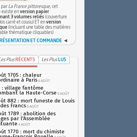
 par
La France pittoresque
, cet
 existe en
version papier
ant 3 volumes reliés
(couverture
dos carré et cousu) ET en
version
que
(incluant une table des matières
table thématique cliquables)
RÉSENTATION ET COMMANDE
◄
Les Plus
RÉCENTS
Les Plus
LUS
oût 1705 : chaleur
rdinaire à Paris
6 AOÛT
 : village fantôme
ombant la Haute-Corse
5 AOÛT
oût 882 : mort funeste de Louis
oi des Francs
5 AOÛT
oût 1789 : abolition des
lèges par l'Assemblée
ituante
4 AOÛT
oût 1770 : mort du chimiste
aume-François Rouelle