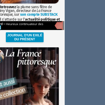
Retrouvez
la plume sans filtre de
éry Vigan, directeur de
La France
toresque
, sur
son compte SUBSTACK
l s'attarde sur l'
actualité politique et
ciétale
avec la hauteur de vue de
istoire
JOURNAL D'UN EXILÉ
DU PRÉSENT