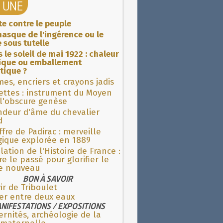
A UNE
ite contre le peuple
asque de l'ingérence ou le
 sous tutelle
 le soleil de mai 1922 : chaleur
rique ou emballement
tique ?
es, encriers et crayons jadis
ettes : instrument du Moyen
l'obscure genèse
ndeur d'âme du chevalier
d
fre de Padirac : merveille
gique explorée en 1889
lation de l'Histoire de France :
re le passé pour glorifier le
 nouveau
BON À SAVOIR
ir de Triboulet
er entre deux eaux
NIFESTATIONS / EXPOSITIONS
rnités, archéologie de la