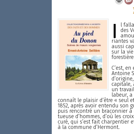
I
l fall
des Vo
amour
riantes v
aussi capt
sur la vi
forestière
C’est, en
Antoine Se
d’origine
capitale,
un travai
labeur, a
connaît le plaisir d’être « seul e
1852, après avoir entendu son gu
puis rencontré un braconnier à qu
tueuse d’hommes, d’où les croix
curé, qui s’est fait charpentier 
à la commune d’Hermont.