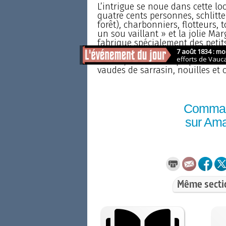
L’intrigue se noue dans cette lo
quatre cents personnes, schlitt
forêt), charbonniers, flotteurs,
un sou vaillant » et la jolie Mar
fabrique spécialement des petits
dans cette vie âpre, dessine les 
le curé, assiste à la préparation
vaudes de sarrasin, nouilles et 
Comma
sur Am
Même secti