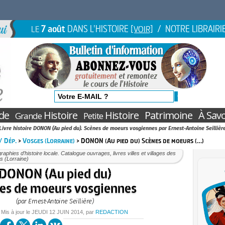
7 août
DANS L'HISTOIRE
/ NOTRE LIBRAIRI
LE
[VOIR]
de
Histoire
Histoire
Patrimoine
À Savo
Grande
Petite
Livre histoire DONON (Au pied du). Scènes de moeurs vosgiennes par Ernest-Antoine Seillièr
 / Dép.
>
Vosges (Lorraine)
> DONON (Au pied du) Scènes de moeurs (…)
aphies d’histoire locale. Catalogue ouvrages, livres villes et villages des
s (Lorraine)
DONON (Au pied du)
es de moeurs vosgiennes
(par Ernest-Antoine Seillière)
 Mis à jour le
JEUDI
12 JUIN 2014
, par
REDACTION