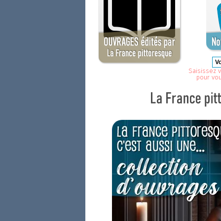
Saisissez v
pour vo