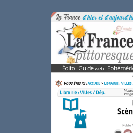
Édito
Guide
Éphéméri
web
Vous êtes ici :
Accueil
>
Librairie : Villes
Librairie : Villes / Dép.
Monogr
Vosge
Scèn
Publié /