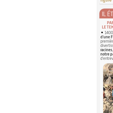
figure
IL É
PA
LE TE
1400 
d'une F
premièr
divertis
racines
notre p
d'entrev