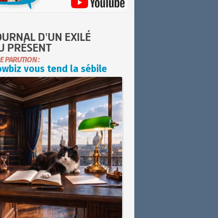
OURNAL D'UN EXILÉ
U PRÉSENT
E PARUTION :
wbiz vous tend la sébile