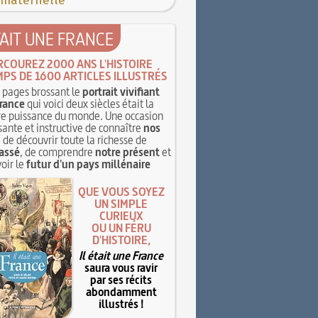
 maternelle
TAIT UNE FRANCE
RCOUREZ 2000 ANS L'HISTOIRE
MPS DE 1600 ARTICLES ILLUSTRÉS
pages brossant le
portrait vivifiant
rance
qui voici deux siècles était la
e puissance du monde. Une occasion
sante et instructive de connaître
nos
, de découvrir toute la richesse de
assé
, de comprendre
notre présent
et
oir le
futur d'un pays millénaire
QUE VOUS SOYEZ
UN SIMPLE
CURIEUX
OU UN FÉRU
D'HISTOIRE,
Il était une France
saura vous ravir
par ses récits
abondamment
illustrés !