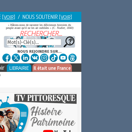
E
/ NOUS SOUTENIR
[VOIR]
[VOIR]
« Hâtons-nous de raconter les délicieuses histoires du
peuple avant qu'il ne les ait oubliées »
(C. Nodier, 1840)
NOUS REJOINDRE SUR...
ir
LIBRAIRIE
Il était une France
e