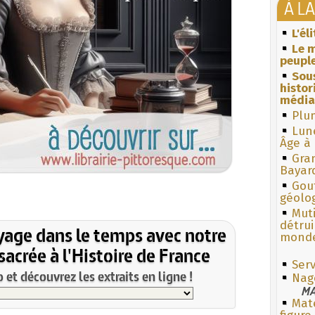
À L
L'él
Le m
peuple
Sous
histo
média
Plum
Lun
Âge à 
Gra
Bayar
Gouf
géolo
Muti
détrui
yage dans le temps avec notre
monde
acrée à l'Histoire de France
Serv
et découvrez les extraits en ligne !
Nag
MA
Mate