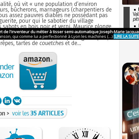
calité, où vit « une population d’environ
eurs, bûcherons, marnageurs (charpentiers de
Val
 tous assez pauvres diables ne possédant pas
pit
guerite, pour qui le sabotier du village
I
 sabots en bois noir et verni. Maurice plonge
so
plans du portail et de la tour de l’église pour
l'H
 de la fête paroissiale (rôtis pantagruéliques,
crêpes, tartes de
couetches
et de...
nder
azon
on >
voir les
35 ARTICLES