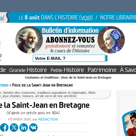
8 août
DANS L'HISTOIRE
/ NOTRE LIBRAIRI
LE
[VOIR]
de
Histoire
Histoire
Patrimoine
À Savo
Grande
Petite
Coutumes et traditions : feux de la Saint-Jean en Bretagne
tions
> Feux de la Saint-Jean en Bretagne
e, histoire des coutumes, traditions populaires et régionales, fêtes
s, jeux d’antan, moeurs, art de vivre de nos ancêtres
e la Saint-Jean en Bretagne
(d’après un article paru en 1834)
FÉVRIER 2000
, par
REDACTION