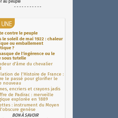
er au peuple
- - - - - - - - - - -
A UNE
ite contre le peuple
 le soleil de mai 1922 : chaleur
rique ou emballement
tique ?
asque de l'ingérence ou le
 sous tutelle
ndeur d'âme du chevalier
d
lation de l'Histoire de France :
re le passé pour glorifier le
 nouveau
es, encriers et crayons jadis
fre de Padirac : merveille
gique explorée en 1889
ettes : instrument du Moyen
l'obscure genèse
BON À SAVOIR