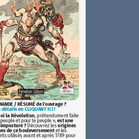
ANDE / RÉSUMÉ de l'ouvrage ?
 détails en CLIQUANT ICI !
oi la Révolution
, prétendument faite
 peuple et pour le peuple »,
est une
imposture ?
Découvrez les
origines
es de ce bouleversement
et les
ts utilisés avant et après 1789 pour