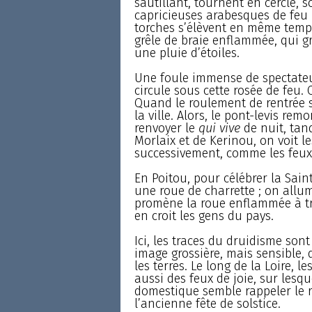
sautillant, tournent en cercle, sc
capricieuses arabesques de feu :
torches s’élèvent en même temps
grêle de braie enflammée, qui gré
une pluie d’étoiles.
Une foule immense de spectateurs
circule sous cette rosée de feu.
Quand le roulement de rentrée s
la ville. Alors, le pont-levis re
renvoyer le
qui vive
de nuit, tand
Morlaix et de Kerinou, on voit le
successivement, comme les feux
En Poitou, pour célébrer la Sain
une roue de charrette ; on allum
promène la roue enflammée à trav
en croit les gens du pays.
Ici, les traces du druidisme sont
image grossière, mais sensible, 
les terres. Le long de la Loire, 
aussi des feux de joie, sur lesqu
domestique semble rappeler le 
l’ancienne fête de solstice.