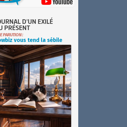
OURNAL D'UN EXILÉ
U PRÉSENT
E PARUTION :
wbiz vous tend la sébile