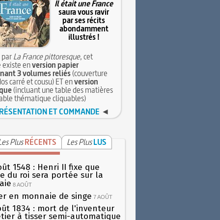
Il était une France
saura vous ravir
par ses récits
abondamment
illustrés !
 par
La France pittoresque
, cet
 existe en
version papier
ant 3 volumes reliés
(couverture
dos carré et cousu) ET en
version
que
(incluant une table des matières
table thématique cliquables)
RÉSENTATION ET COMMANDE
◄
Les Plus
RÉCENTS
Les Plus
LUS
ût 1548 : Henri II fixe que
gie du roi sera portée sur la
aie
8 AOÛT
er en monnaie de singe
7 AOÛT
oût 1834 : mort de l'inventeur
tier à tisser semi-automatique