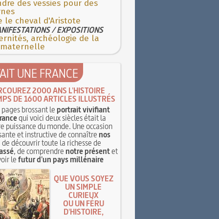
dre des vessies pour des
rnes
e le cheval d'Aristote
NIFESTATIONS / EXPOSITIONS
rnités, archéologie de la
 maternelle
TAIT UNE FRANCE
RCOUREZ 2000 ANS L'HISTOIRE
MPS DE 1600 ARTICLES ILLUSTRÉS
pages brossant le
portrait vivifiant
rance
qui voici deux siècles était la
e puissance du monde. Une occasion
sante et instructive de connaître
nos
, de découvrir toute la richesse de
assé
, de comprendre
notre présent
et
oir le
futur d'un pays millénaire
QUE VOUS SOYEZ
UN SIMPLE
CURIEUX
OU UN FÉRU
D'HISTOIRE,