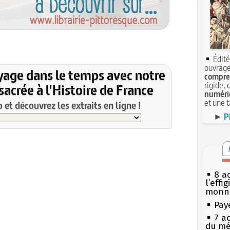
Édité
ouvrage
yage dans le temps avec notre
compren
rigide, 
acrée à l'Histoire de France
numéri
et une 
et découvrez les extraits en ligne !
►
P
8 ao
l’effi
monn
Pay
7 a
du mé