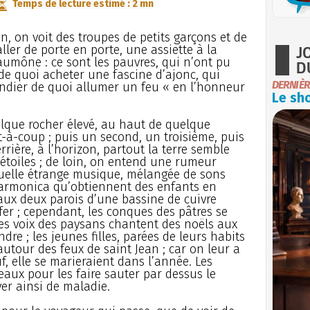
Temps de lecture estimé : 2 mn
ean, on voit des troupes de petits garçons et de
J
 aller de porte en porte, une assiette à la
aumône : ce sont les pauvres, qui n’ont pu
D
de quoi acheter une fascine d’ajonc, qui
DERNIÈR
ndier de quoi allumer un feu « en l’honneur
Le sho
uelque rocher élevé, au haut de quelque
t-à-coup ; puis un second, un troisième, puis
errière, à l’horizon, partout la terre semble
 d’étoiles ; de loin, on entend une rumeur
 quelle étrange musique, mélangée de sons
harmonica qu’obtiennent des enfants en
 aux deux parois d’une bassine de cuivre
fer ; cependant, les conques des pâtres se
les voix des paysans chantent des noëls aux
ndre ; les jeunes filles, parées de leurs habits
utour des feux de saint Jean ; car on leur a
uf, elle se marieraient dans l’année. Les
aux pour les faire sauter par dessus le
ver ainsi de maladie.