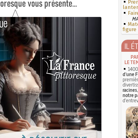
Pren
lante
Fair
MA
Mate
figure
IL É
PA
LE TE
1400 
d'une F
premièr
divertis
racines
notre p
d'entrev