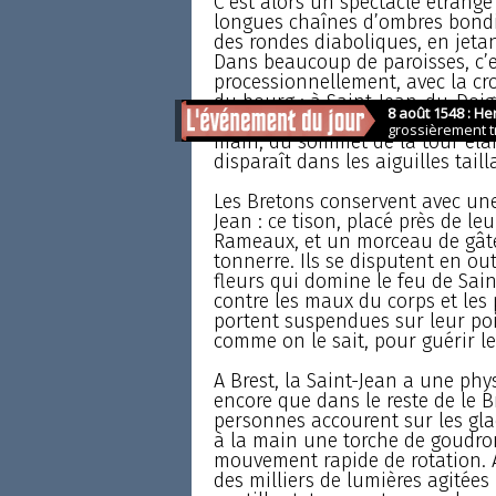
C’est alors un spectacle étrange
longues chaînes d’ombres bondi
des rondes diaboliques, en jetan
Dans beaucoup de paroisses, c’e
processionnellement, avec la cro
du bourg ; à Saint-Jean-du-Doigt
ange qui, au moyen d’un mécani
main, du sommet de la tour élan
disparaît dans les aiguilles tail
Les Bretons conservent avec une
Jean : ce tison, placé près de le
Rameaux, et un morceau de gâteau
tonnerre. Ils se disputent en o
fleurs qui domine le feu de Saint
contre les maux du corps et les 
portent suspendues sur leur poit
comme on le sait, pour guérir l
A Brest, la Saint-Jean a une phy
encore que dans le reste de le Br
personnes accourent sur les glac
à la main une torche de goudro
mouvement rapide de rotation. A
des milliers de lumières agitées