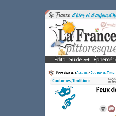
Édito
Guide
Éphéméri
web
Vous êtes ici :
Accueil
>
Coutumes, Tradi
Coutumes, Traditions
Origin
locale
Feux d