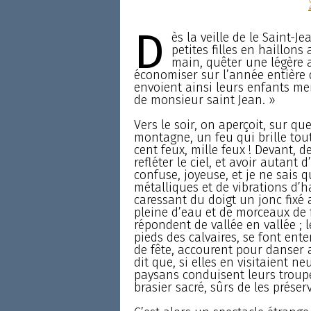
D
ès la veille de le Saint-J
petites filles en haillons
main, quêter une légère 
économiser sur l’année entière 
envoient ainsi leurs enfants me
de monsieur saint Jean. »
Vers le soir, on aperçoit, sur q
montagne, un feu qui brille tou
cent feux, mille feux ! Devant, d
refléter le ciel, et avoir autant
confuse, joyeuse, et je ne sais
métalliques et de vibrations d’
caressant du doigt un jonc fixé
pleine d’eau et de morceaux de 
répondent de vallée en vallée ; 
pieds des calvaires, se font ente
de fête, accourent pour danser a
dit que, si elles en visitaient ne
paysans conduisent leurs troupe
brasier sacré, sûrs de les préser