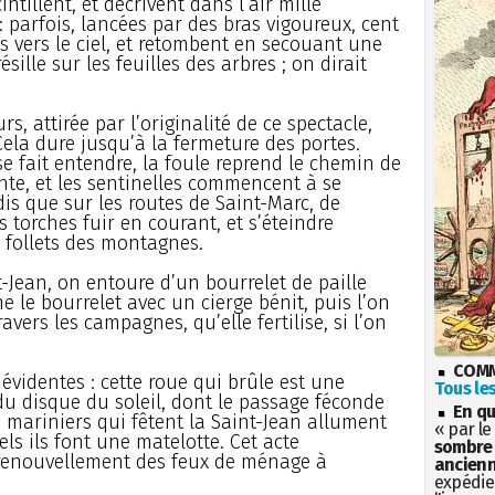
intillent, et décrivent dans l’air mille
 parfois, lancées par des bras vigoureux, cent
 vers le ciel, et retombent en secouant une
sille sur les feuilles des arbres ; on dirait
, attirée par l’originalité de ce spectacle,
 Cela dure jusqu’à la fermeture des portes.
e fait entendre, la foule reprend le chemin de
monte, et les sentinelles commencent à se
is que sur les routes de Saint-Marc, de
s torches fuir en courant, et s’éteindre
 follets des montagnes.
t-Jean, on entoure d’un bourrelet de paille
e le bourrelet avec un cierge bénit, puis l’on
ers les campagnes, qu’elle fertilise, si l’on
COMM
 évidentes : cette roue qui brûle est une
Tous les
du disque du soleil, dont le passage féconde
En qu
les mariniers qui fêtent la Saint-Jean allument
« par le
els ils font une matelotte. Cet acte
sombre 
renouvellement des feux de ménage à
ancienn
expédien