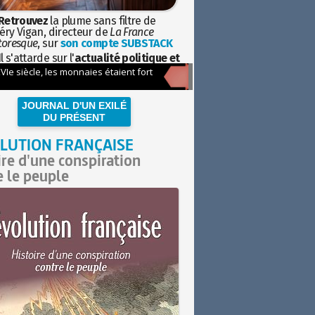
Retrouvez
la plume sans filtre de
éry Vigan, directeur de
La France
toresque
, sur
son compte SUBSTACK
l s'attarde sur l'
actualité politique et
ciétale
avec la hauteur de vue de
istoire
JOURNAL D'UN EXILÉ
DU PRÉSENT
LUTION FRANÇAISE
ire d'une conspiration
e le peuple