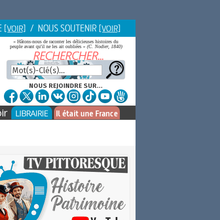
E
/ NOUS SOUTENIR
[VOIR]
[VOIR]
« Hâtons-nous de raconter les délicieuses histoires du
peuple avant qu'il ne les ait oubliées »
(C. Nodier, 1840)
NOUS REJOINDRE SUR...
ir
LIBRAIRIE
Il était une France