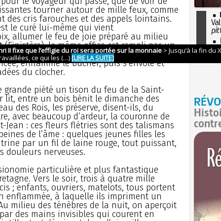
 pour le voyageur qui passe, que de voir de
ssantes tourner autour de mille feux, comme
t des cris farouches et des appels lointains.
Val
st le curé lui-même qui vient
pit
ix, allumer le feu de joie préparé au milieu
I
 (Finistère), le même office est rempli par un
so
sme fort simple, descend, un flambeau à la
l'H
cée, enflamme le bûcher, puis s’envole et
ladées du clocher.
 grande piété un tison du feu de la Saint-
ur lit, entre un bois bénit le dimanche des
RÉVO
 des Rois, les préserve, disent-ils, du
Histo
utre, avec beaucoup d’ardeur, la couronne de
contr
-Jean : ces fleurs flétries sont des talismans
peines de l’âme : quelques jeunes filles les
rine par un fil de laine rouge, tout puissant,
es douleurs nerveuses.
sionomie particulière et plus fantastique
etagne. Vers le soir, trois à quatre mille
is ; enfants, ouvriers, matelots, tous portent
n enflammée, à laquelle ils impriment un
u milieu des ténèbres de la nuit, on aperçoit
 par des mains invisibles qui courent en