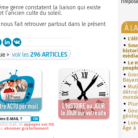
l'impos
e genre constatent la liaison qui existe
t l’ancien culte du soleil.
f nous fait retrouver partout dans le présent
À L
L'él
Sous
histo
ue >
voir les
296 ARTICLES
média
Le m
peuple
Gra
Bayar
Muti
détrui
monde
Plum
Gouf
géolo
Lun
otre mail, et
appuyez sur OK
Âge à 
us
abonner gratuitement