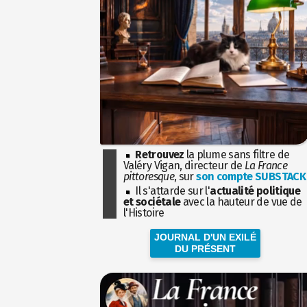
Retrouvez
la plume sans filtre de
Valéry Vigan, directeur de
La France
pittoresque
, sur
son compte SUBSTACK
Il s'attarde sur l'
actualité politique
et sociétale
avec la hauteur de vue de
l'Histoire
JOURNAL D'UN EXILÉ
DU PRÉSENT