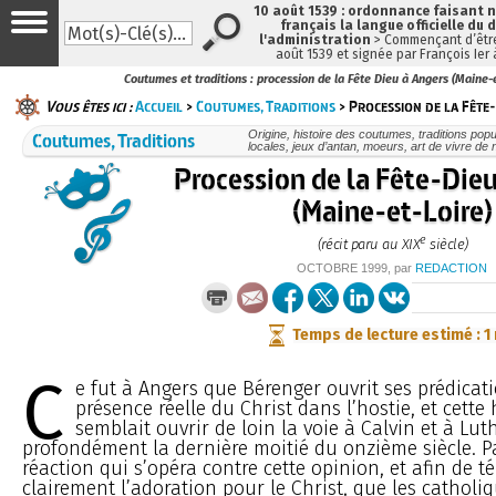
10 août 1539 : ordonnance faisant
français la langue officielle du 
l'administration
> Commençant d’être
août 1539 et signée par François Ier
Coutumes et traditions : procession de la Fête Dieu à Angers (Maine-
Vous êtes ici :
Accueil
>
Coutumes, Traditions
> Procession de la Fête-
Coutumes, Traditions
Origine, histoire des coutumes, traditions popu
locales, jeux d’antan, moeurs, art de vivre de
Procession de la Fête-Die
(Maine-et-Loire)
e
(récit paru au XIX
siècle)
OCTOBRE 1999
, par
REDACTION
Temps de lecture estimé : 1
C
e fut à Angers que Bérenger ouvrit ses prédicati
présence réelle du Christ dans l’hostie, et cette 
semblait ouvrir de loin la voie à Calvin et à Luth
profondément la dernière moitié du onzième siècle. Pa
réaction qui s’opéra contre cette opinion, et afin de 
clairement l’adoration pour le Christ, que les catholi