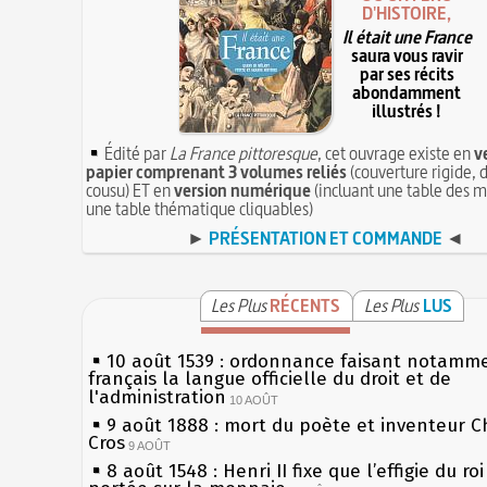
D'HISTOIRE,
Il était une France
saura vous ravir
par ses récits
abondamment
illustrés !
Édité par
La France pittoresque
, cet ouvrage existe en
v
papier comprenant 3 volumes reliés
(couverture rigide, d
cousu) ET en
version numérique
(incluant une table des m
une table thématique cliquables)
►
PRÉSENTATION ET COMMANDE
◄
Les Plus
RÉCENTS
Les Plus
LUS
10 août 1539 : ordonnance faisant notamm
français la langue officielle du droit et de
l'administration
10 AOÛT
9 août 1888 : mort du poète et inventeur C
Cros
9 AOÛT
8 août 1548 : Henri II fixe que l’effigie du ro