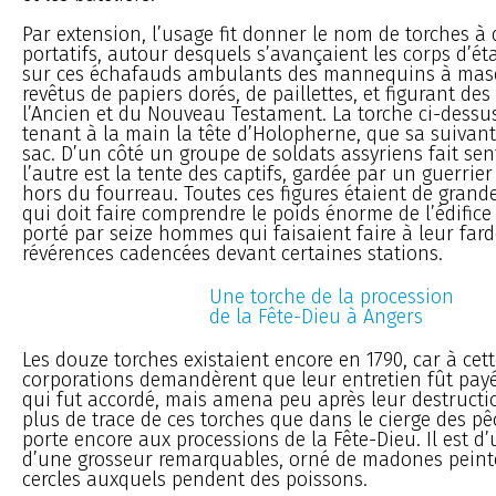
Par extension, l’usage fit donner le nom de torches à 
portatifs, autour desquels s’avançaient les corps d’ét
sur ces échafauds ambulants des mannequins à masq
revêtus de papiers dorés, de paillettes, et figurant de
l’Ancien et du Nouveau Testament. La torche ci-dessu
tenant à la main la tête d’Holopherne, que sa suivant
sac. D’un côté un groupe de soldats assyriens fait sent
l’autre est la tente des captifs, gardée par un guerrier
hors du fourreau. Toutes ces figures étaient de grande
qui doit faire comprendre le poids énorme de l’édifice e
porté par seize hommes qui faisaient faire à leur far
révérences cadencées devant certaines stations.
Une torche de la procession
de la Fête-Dieu à Angers
Les douze torches existaient encore en 1790, car à cet
corporations demandèrent que leur entretien fût payé p
qui fut accordé, mais amena peu après leur destruction
plus de trace de ces torches que dans le cierge des p
porte encore aux processions de la Fête-Dieu. Il est d
d’une grosseur remarquables, orné de madones peinte
cercles auxquels pendent des poissons.