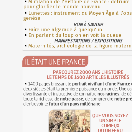
Mutilation de l'Histoire de France : détruire
pour glorifier le monde nouveau
Lunettes : instrument du Moyen Âge à l'ob
genèse
BON À SAVOIR
Faire une algarade à quelqu'un
En parlant du loup on en voit la queue
MANIFESTATIONS / EXPOSITIONS
Maternités, archéologie de la figure matern
IL ÉTAIT UNE FRANCE
PARCOUREZ 2000 ANS L'HISTOIRE
LE TEMPS DE 1600 ARTICLES ILLUSTRÉS
1400 pages brossant le
portrait vivifiant d'une France
deux siècles était la première puissance du monde. Une oc
divertissante et instructive de connaître
nos racines
, de dé
toute la richesse de
notre passé
, de comprendre
notre pr
d'entrevoir le
futur d'un pays millénaire
QUE VOUS SOYEZ
UN SIMPLE
CURIEUX
OU UN FÉRU