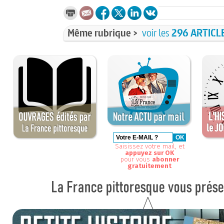
Même rubrique >
voir les
296 ARTICL
Saisissez votre mail, et
appuyez sur OK
pour vous
abonner
gratuitement