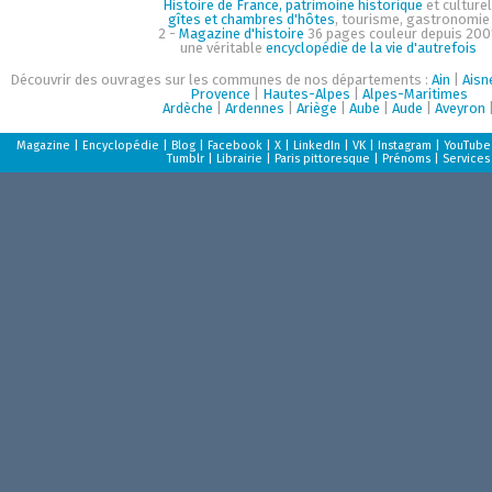
Histoire de France, patrimoine historique
et culturel
gîtes et chambres d'hôtes
, tourisme, gastronomie
2 -
Magazine d'histoire
36 pages couleur depuis 200
une véritable
encyclopédie de la vie d'autrefois
Découvrir des ouvrages sur les communes de nos départements :
Ain
|
Aisn
Provence
|
Hautes-Alpes
|
Alpes-Maritimes
Ardèche
|
Ardennes
|
Ariège
|
Aube
|
Aude
|
Aveyron
Magazine
|
Encyclopédie
|
Blog
|
Facebook
|
X
|
LinkedIn
|
VK
|
Instagram
|
YouTube
Tumblr
|
Librairie
|
Paris pittoresque
|
Prénoms
|
Services