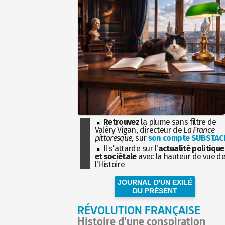
Retrouvez
la plume sans filtre de
Valéry Vigan, directeur de
La France
pittoresque
, sur
son compte SUBSTAC
Il s'attarde sur l'
actualité politique
et sociétale
avec la hauteur de vue d
l'Histoire
JOURNAL D'UN EXILÉ
DU PRÉSENT
RÉVOLUTION FRANÇAISE
Histoire d'une conspiration