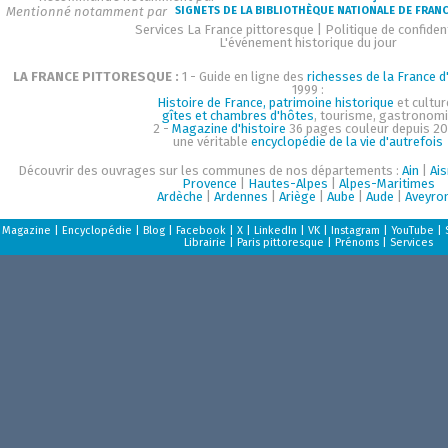
Mentionné notamment par
SIGNETS DE LA BIBLIOTHÈQUE NATIONALE DE FRAN
Services La France pittoresque
|
Politique de confident
L'événement historique du jour
LA FRANCE PITTORESQUE :
1 - Guide en ligne des
richesses de la France d'
1999 :
Histoire de France, patrimoine historique
et cultur
gîtes et chambres d'hôtes
, tourisme, gastronom
2 -
Magazine d'histoire
36 pages couleur depuis 20
une véritable
encyclopédie de la vie d'autrefois
Découvrir des ouvrages sur les communes de nos départements :
Ain
|
Ai
Provence
|
Hautes-Alpes
|
Alpes-Maritimes
Ardèche
|
Ardennes
|
Ariège
|
Aube
|
Aude
|
Aveyro
Magazine
|
Encyclopédie
|
Blog
|
Facebook
|
X
|
LinkedIn
|
VK
|
Instagram
|
YouTube
|
Librairie
|
Paris pittoresque
|
Prénoms
|
Services