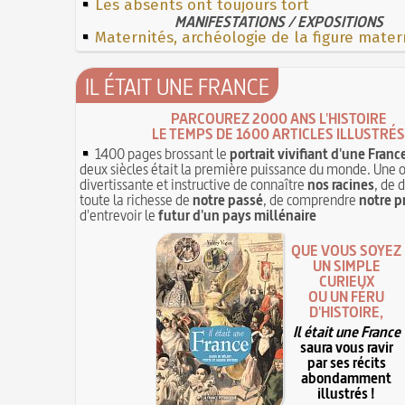
Les absents ont toujours tort
MANIFESTATIONS / EXPOSITIONS
Maternités, archéologie de la figure mater
IL ÉTAIT UNE FRANCE
PARCOUREZ 2000 ANS L'HISTOIRE
LE TEMPS DE 1600 ARTICLES ILLUSTRÉS
1400 pages brossant le
portrait vivifiant d'une Franc
deux siècles était la première puissance du monde. Une 
divertissante et instructive de connaître
nos racines
, de 
toute la richesse de
notre passé
, de comprendre
notre p
d'entrevoir le
futur d'un pays millénaire
QUE VOUS SOYEZ
UN SIMPLE
CURIEUX
OU UN FÉRU
D'HISTOIRE,
Il était une France
saura vous ravir
par ses récits
abondamment
illustrés !