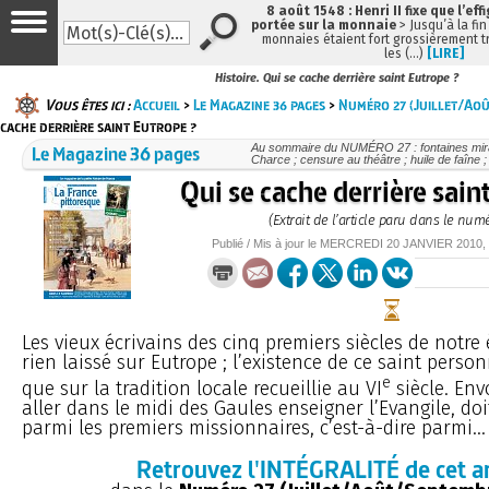
8 août 1548 : Henri II fixe que l’eff
portée sur la monnaie
> Jusqu’à la fin
monnaies étaient fort grossièrement tr
les (…)
[LIRE]
Histoire. Qui se cache derrière saint Eutrope ?
Vous êtes ici :
Accueil
>
Le Magazine 36 pages
>
Numéro 27 (Juillet/Ao
cache derrière saint Eutrope ?
Le Magazine 36 pages
Au sommaire du NUMÉRO 27 : fontaines mirac
Charce ; censure au théâtre ; huile de faîne 
Qui se cache derrière sain
(Extrait de l’article paru dans le num
Publié / Mis à jour le
MERCREDI
20 JANVIER 2010
,
Les vieux écrivains des cinq premiers siècles de notre
rien laissé sur Eutrope ; l’existence de ce saint pers
e
que sur la tradition locale recueillie au VI
siècle. En
aller dans le midi des Gaules enseigner l’Evangile, doi
parmi les premiers missionnaires, c’est-à-dire parmi...
Retrouvez l'INTÉGRALITÉ de cet ar