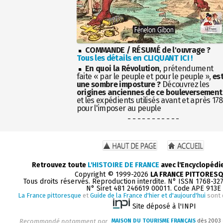
COMMANDE / RÉSUMÉ de l'ouvrage ?
Tous les détails en CLIQUANT ICI !
En quoi la Révolution
, prétendument
faite « par le peuple et pour le peuple »,
es
une sombre imposture ?
Découvrez les
origines anciennes de ce bouleversement
et les expédients utilisés avant et après 17
pour l'imposer au peuple
- - - - - - - - - - -
Retrouvez toute
L'HISTOIRE DE FRANCE
avec l'Encyclopédi
Copyright © 1999-2026
LA FRANCE PITTORES
Tous droits réservés. Reproduction interdite. N° ISSN 1768-32
N° Siret 481 246619 00011. Code APE 913E
La France pittoresque
et
Guide de la France d'hier et d'aujourd'hui
sont 
Site déposé à l'INPI
Recommandé notamment par
MAISON DU TOURISME FRANÇAIS
dès 2003