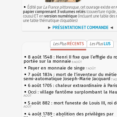
Édité par
La France pittoresque
, cet ouvrage existe en
papier comprenant 3 volumes reliés
(couverture rigide,
cousu) ET en
version numérique
(incluant une table des 
une table thématique cliquables)
►
PRÉSENTATION ET COMMANDE
◄
Les Plus
RÉCENTS
Les Plus
LUS
8 août 1548 : Henri II fixe que l’effigie du r
portée sur la monnaie
8 AOÛT
Payer en monnaie de singe
7 AOÛT
7 août 1834 : mort de l'inventeur du métier
semi-automatique Joseph-Marie Jacquard
7 A
6 août 1705 : chaleur extraordinaire à Pari
Occi : village fantôme surplombant la Ha
AOÛT
5 août 882 : mort funeste de Louis III, roi 
AOÛT
4 août 1789 : abolition des privilèges par