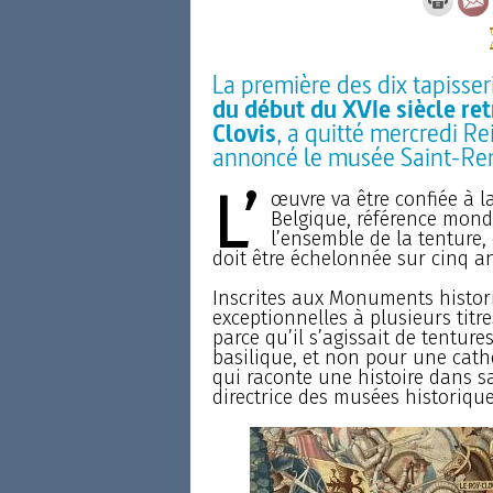
La première des dix tapisser
du début du XVIe siècle ret
Clovis
, a quitté mercredi R
annoncé le musée Saint-Remi
L’
œuvre va être confiée à 
Belgique, référence mondi
l’ensemble de la tenture, 
doit être échelonnée sur cinq an
Inscrites aux Monuments histori
exceptionnelles à plusieurs titres
parce qu’il s’agissait de tentur
basilique, et non pour une cathé
qui raconte une histoire dans sa
directrice des musées historique