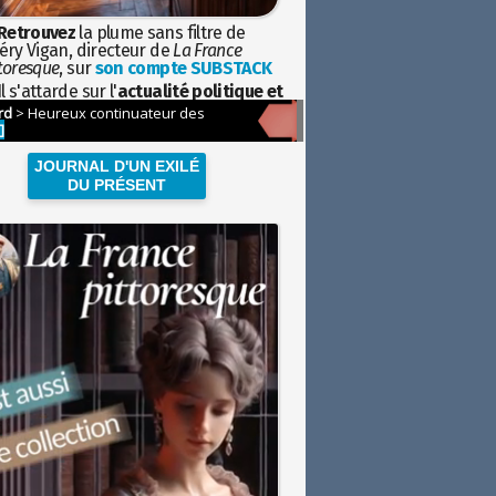
Retrouvez
la plume sans filtre de
éry Vigan, directeur de
La France
toresque
, sur
son compte SUBSTACK
l s'attarde sur l'
actualité politique et
ciétale
avec la hauteur de vue de
istoire
JOURNAL D'UN EXILÉ
DU PRÉSENT