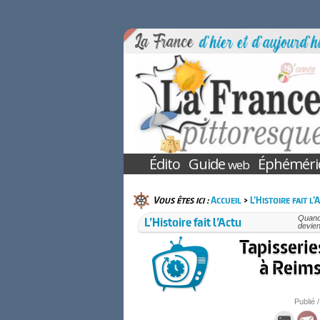
Édito
Guide
Éphéméri
web
Vous êtes ici :
Accueil
>
L’Histoire fait l’
L’Histoire fait l’Actu
Quand 
devien
Tapisserie
à Reims
Publié /