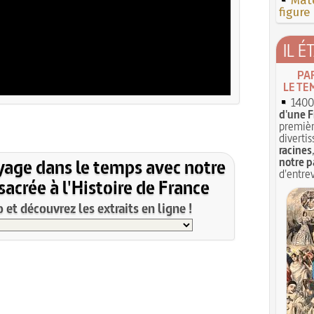
Mate
figure
IL É
PA
LE TE
1400 
d'une F
premièr
divertis
racines
yage dans le temps avec notre
notre p
d'entrev
acrée à l'Histoire de France
et découvrez les extraits en ligne !