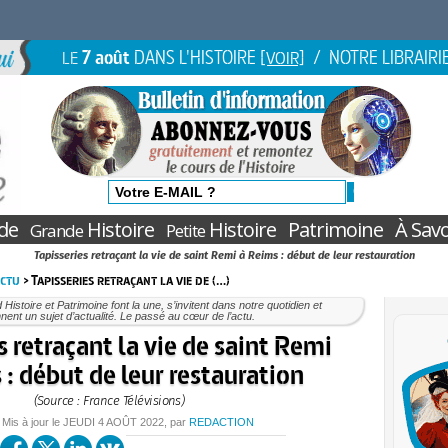
7 août
DANS L'HISTOIRE
/ NOTRE LIBRAIRI
LE
[VOIR]
de
Histoire
Histoire
Patrimoine
À Savo
Grande
Petite
Tapisseries retraçant la vie de saint Remi à Reims : début de leur restauration
Actu
> Tapisseries retraçant la vie de (…)
Histoire et Patrimoine font la une, s’invitent dans notre quotidien et
nent un sujet d’actualité. Le passé au cœur de l’actu.
s retraçant la vie de saint Remi
 : début de leur restauration
(Source : France Télévisions)
 Mis à jour le
JEUDI
4 AOÛT 2022
, par
REDACTION