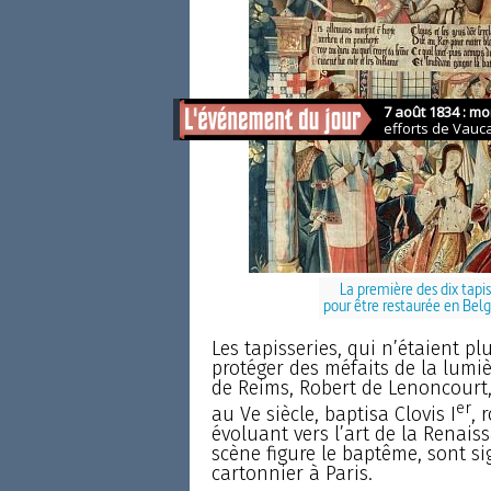
La première des dix tapis
pour être restaurée en Bel
Les tapisseries, qui n’étaient pl
protéger des méfaits de la lumi
de Reims, Robert de Lenoncourt, 
er
au Ve siècle, baptisa Clovis I
, 
évoluant vers l’art de la Renaiss
scène figure le baptême, sont s
cartonnier à Paris.