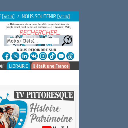
E
/ NOUS SOUTENIR
[VOIR]
[VOIR]
« Hâtons-nous de raconter les délicieuses histoires du
peuple avant qu'il ne les ait oubliées »
(C. Nodier, 1840)
NOUS REJOINDRE SUR...
ir
LIBRAIRIE
Il était une France