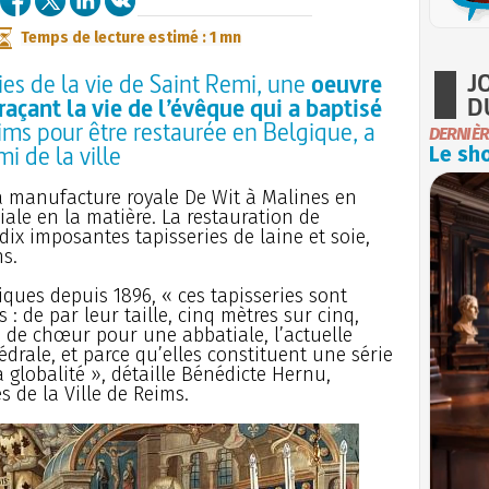
Temps de lecture estimé : 1 mn
J
ies de la vie de Saint Remi, une
oeuvre
D
raçant la vie de l’évêque qui a baptisé
eims pour être restaurée en Belgique, a
DERNIÈR
 de la ville
Le sho
la manufacture royale De Wit à Malines en
ale en la matière. La restauration de
dix imposantes tapisseries de laine et soie,
s.
ques depuis 1896, « ces tapisseries sont
 : de par leur taille, cinq mètres sur cinq,
es de chœur pour une abbatiale, l’actuelle
drale, et parce qu’elles constituent une série
 globalité », détaille Bénédicte Hernu,
s de la Ville de Reims.