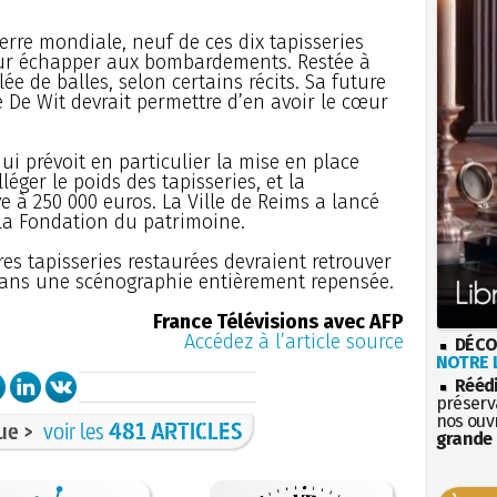
erre mondiale, neuf de ces dix tapisseries
our échapper aux bombardements. Restée à
lée de balles, selon certains récits. Sa future
 De Wit devrait permettre d’en avoir le cœur
ui prévoit en particulier la mise en place
éger le poids des tapisseries, et la
ve à 250 000 euros. La Ville de Reims a lancé
a Fondation du patrimoine.
ères tapisseries restaurées devraient retrouver
ans une scénographie entièrement repensée.
France Télévisions avec AFP
Accédez à l’article source
DÉCO
NOTRE L
Rééd
préserva
nos ouv
ue >
voir les
481 ARTICLES
grande 