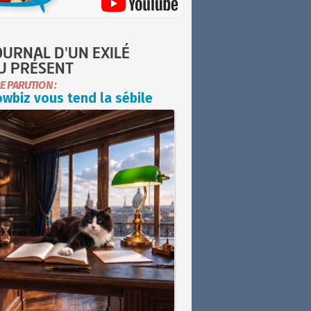
OURNAL D'UN EXILÉ
U PRÉSENT
E PARUTION :
wbiz vous tend la sébile