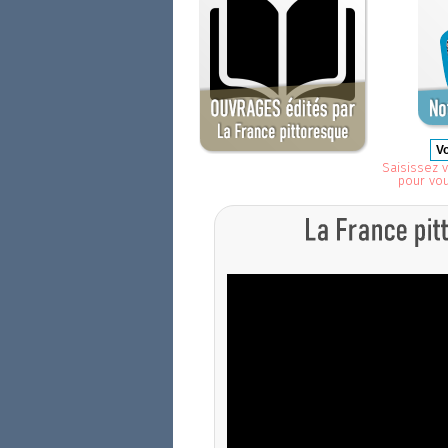
Saisissez v
pour vo