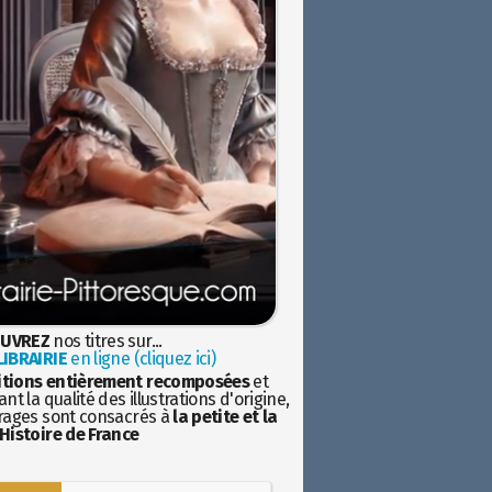
UVREZ
nos titres sur...
IBRAIRIE
en ligne (cliquez ici)
itions entièrement recomposées
et
nt la qualité des illustrations d'origine,
rages sont consacrés à
la petite et la
Histoire de France