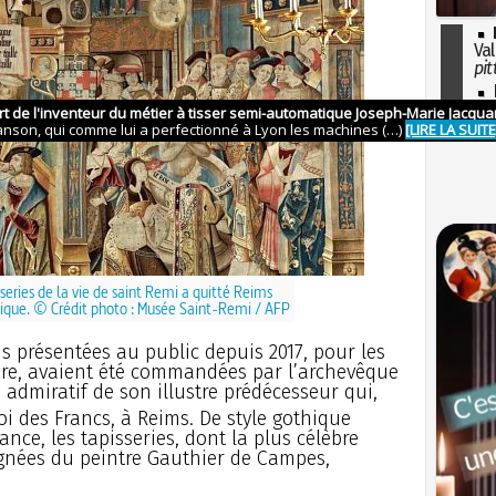
Val
pit
I
so
l'H
series de la vie de saint Remi a quitté Reims
gique. © Crédit photo : Musée Saint-Remi / AFP
us présentées au public depuis 2017, pour les
ère, avaient été commandées par l’archevêque
admiratif de son illustre prédécesseur qui,
roi des Francs, à Reims. De style gothique
ance, les tapisseries, dont la plus célèbre
ignées du peintre Gauthier de Campes,