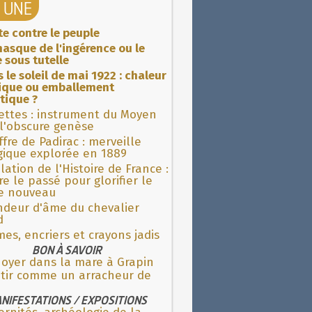
A UNE
ite contre le peuple
asque de l'ingérence ou le
 sous tutelle
 le soleil de mai 1922 : chaleur
rique ou emballement
tique ?
ettes : instrument du Moyen
l'obscure genèse
fre de Padirac : merveille
gique explorée en 1889
lation de l'Histoire de France :
re le passé pour glorifier le
 nouveau
ndeur d'âme du chevalier
d
es, encriers et crayons jadis
BON À SAVOIR
noyer dans la mare à Grapin
tir comme un arracheur de
NIFESTATIONS / EXPOSITIONS