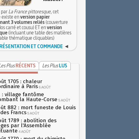
 par
La France pittoresque
, cet
 existe en
version papier
ant 3 volumes reliés
(couverture
dos carré et cousu) ET en
version
que
(incluant une table des matières
table thématique cliquables)
RÉSENTATION ET COMMANDE
◄
Les Plus
RÉCENTS
Les Plus
LUS
oût 1705 : chaleur
rdinaire à Paris
6 AOÛT
 : village fantôme
ombant la Haute-Corse
5 AOÛT
oût 882 : mort funeste de Louis
oi des Francs
5 AOÛT
oût 1789 : abolition des
lèges par l'Assemblée
ituante
4 AOÛT
oût 1770 : mort du chimiste