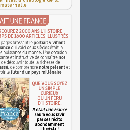
rnités, archéologie de la
 maternelle
TAIT UNE FRANCE
RCOUREZ 2000 ANS L'HISTOIRE
MPS DE 1600 ARTICLES ILLUSTRÉS
pages brossant le
portrait vivifiant
rance
qui voici deux siècles était la
e puissance du monde. Une occasion
sante et instructive de connaître
nos
, de découvrir toute la richesse de
assé
, de comprendre
notre présent
et
oir le
futur d'un pays millénaire
QUE VOUS SOYEZ
UN SIMPLE
CURIEUX
OU UN FÉRU
D'HISTOIRE,
Il était une France
saura vous ravir
par ses récits
abondamment
illustrés !