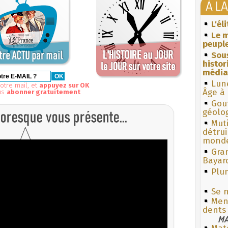
À L
L'él
Le m
peuple
Sous
histo
média
Lun
otre mail, et
appuyez sur OK
Âge à 
us
abonner gratuitement
Gouf
géolo
Muti
détrui
monde
Gra
Bayar
Plum
Se 
Men
dents
MA