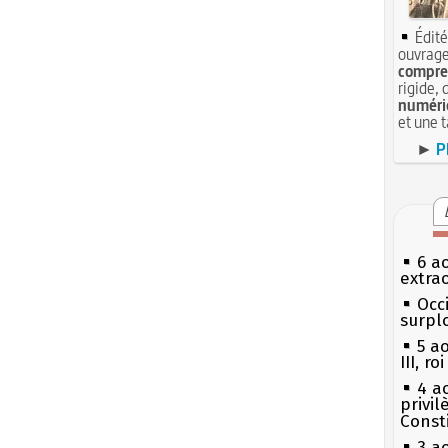
Édité
ouvrage
compren
rigide, 
numéri
et une 
►
P
6 a
extrao
Occi
surpl
5 a
III, r
4 a
privi
Const
3 a