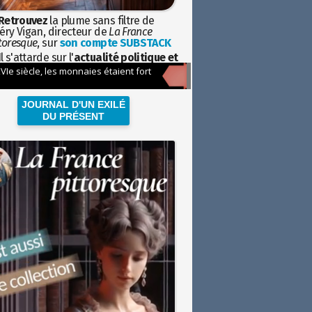
Retrouvez
la plume sans filtre de
éry Vigan, directeur de
La France
toresque
, sur
son compte SUBSTACK
l s'attarde sur l'
actualité politique et
ciétale
avec la hauteur de vue de
istoire
JOURNAL D'UN EXILÉ
DU PRÉSENT