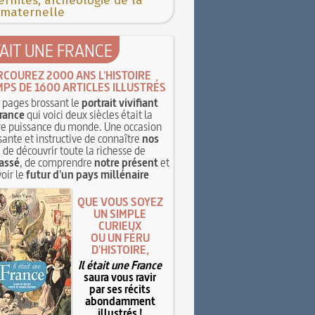
rnités, archéologie de la
 maternelle
TAIT UNE FRANCE
RCOUREZ 2000 ANS L'HISTOIRE
MPS DE 1600 ARTICLES ILLUSTRÉS
pages brossant le
portrait vivifiant
rance
qui voici deux siècles était la
e puissance du monde. Une occasion
sante et instructive de connaître
nos
, de découvrir toute la richesse de
assé
, de comprendre
notre présent
et
oir le
futur d'un pays millénaire
QUE VOUS SOYEZ
UN SIMPLE
CURIEUX
OU UN FÉRU
D'HISTOIRE,
Il était une France
saura vous ravir
par ses récits
abondamment
illustrés !