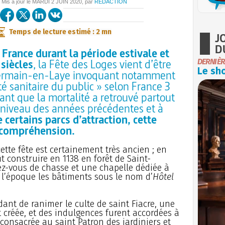
/ Mis à jour le
MARDI
2 JUIN 2020
, par
REDACTION
Temps de lecture estimé : 2 mn
J
D
 France durant la période estivale et
siècles
, la Fête des Loges vient d’être
DERNIÈR
Le sho
-Germain-en-Laye invoquant notamment
té sanitaire du public » selon France 3
ant que la mortalité a retrouvé partout
e niveau des années précédentes et à
 certains parcs d’attraction, cette
incompréhension.
ette fête est certainement très ancien ; en
it construire en 1138 en forêt de Saint-
-vous de chasse et une chapelle dédiée à
à l’époque les bâtiments sous le nom d’
Hôtel
dant de ranimer le culte de saint Fiacre, une
 créée, et des indulgences furent accordées à
 consacrée au saint Patron des jardiniers et