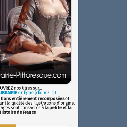
UVREZ
nos titres sur...
IBRAIRIE
en ligne (cliquez ici)
itions entièrement recomposées
et
nt la qualité des illustrations d'origine,
rages sont consacrés à
la petite et la
Histoire de France