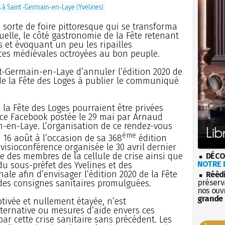
s à Saint-Germain-en-Laye (Yvelines)
e sorte de foire pittoresque qui se transforma
elle, le côté gastronomie de la Fête retenant
s et évoquant un peu les ripailles
nces médiévales octroyées au bon peuple.
nt-Germain-en-Laye d’annuler l’édition 2020 de
é de la Fête des Loges à publier le communiqué
 la Fête des Loges pourraient être privées
once Facebook postée le 29 mai par Arnaud
n-en-Laye. L’organisation de ce rendez-vous
ème
 16 août à l’occasion de sa 368
édition
 visioconférence organisée le 30 avril dernier
e des membres de la cellule de crise ainsi que
DÉCO
NOTRE L
du sous-préfet des Yvelines et des
ale afin d’envisager l’édition 2020 de la Fête
Rééd
 des consignes sanitaires promulguées.
préserva
nos ouv
grande 
tivée et nullement étayée, n’est
ernative ou mesures d’aide envers ces
 par cette crise sanitaire sans précédent. Les