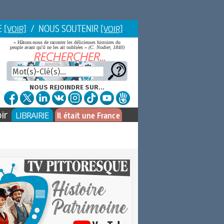
E
/ NOUS SOUTENIR
[VOIR]
[VOIR]
« Hâtons-nous de raconter les délicieuses histoires du
peuple avant qu'il ne les ait oubliées »
(C. Nodier, 1840)
NOUS REJOINDRE SUR...
ir
LIBRAIRIE
Il était une France