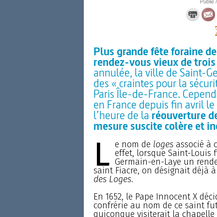
Publié 
Plus grande fête foraine de
rendez-vous vieux de trois 
annulée, la ville de Saint
des « craintes pour la sécuri
Paris Île-de-France. Cepend
en France depuis fin avril l
l’heure de la
réouverture de
mesure suscite colère et 
L
e nom de
loges
associé à c
effet, lorsque Saint-Louis f
Germain-en-Laye un rendez
saint Fiacre, on désignait déjà 
des Loges
.
En 1652, le Pape Innocent X déci
confrérie au nom de ce saint fut
quiconque visiterait la chapelle