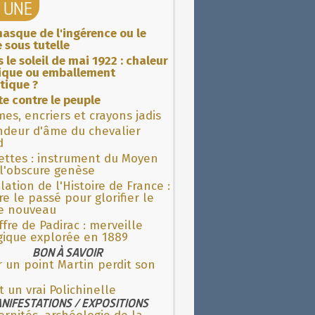
A UNE
asque de l'ingérence ou le
 sous tutelle
 le soleil de mai 1922 : chaleur
rique ou emballement
tique ?
ite contre le peuple
es, encriers et crayons jadis
ndeur d'âme du chevalier
d
ettes : instrument du Moyen
l'obscure genèse
lation de l'Histoire de France :
re le passé pour glorifier le
 nouveau
fre de Padirac : merveille
gique explorée en 1889
BON À SAVOIR
 un point Martin perdit son
t un vrai Polichinelle
NIFESTATIONS / EXPOSITIONS