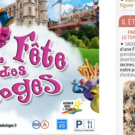
Mate
figure
IL É
PA
LE TE
1400 
d'une F
premièr
divertis
racines
notre p
d'entrev