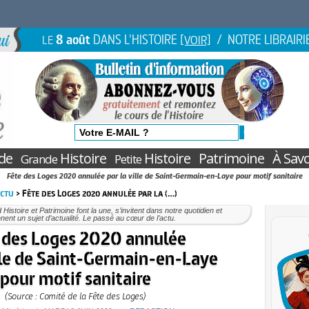
8 août
DANS L'HISTOIRE
/ NOTRE LIBRAIRI
LE
[VOIR]
de
Histoire
Histoire
Patrimoine
À Savo
Grande
Petite
Fête des Loges 2020 annulée par la ville de Saint-Germain-en-Laye pour motif sanitaire
Actu
> Fête des Loges 2020 annulée par la (…)
Histoire et Patrimoine font la une, s’invitent dans notre quotidien et
nent un sujet d’actualité. Le passé au cœur de l’actu.
 des Loges 2020 annulée
ille de Saint-Germain-en-Laye
pour motif sanitaire
(Source : Comité de la Fête des Loges)