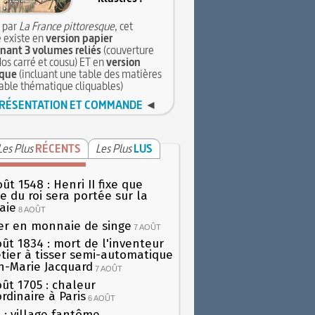
 par
La France pittoresque
, cet
 existe en
version papier
ant 3 volumes reliés
(couverture
dos carré et cousu) ET en
version
que
(incluant une table des matières
table thématique cliquables)
RÉSENTATION ET COMMANDE
◄
Les Plus
RÉCENTS
Les Plus
LUS
ût 1548 : Henri II fixe que
gie du roi sera portée sur la
aie
8 AOÛT
er en monnaie de singe
7 AOÛT
oût 1834 : mort de l'inventeur
tier à tisser semi-automatique
h-Marie Jacquard
7 AOÛT
oût 1705 : chaleur
rdinaire à Paris
6 AOÛT
 : village fantôme