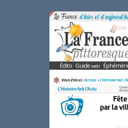
Édito
Guide
Éphéméri
web
Vous êtes ici :
Accueil
>
L’Histoire fait l’
L’Histoire fait l’Actu
Quand 
devien
Fête
par la v