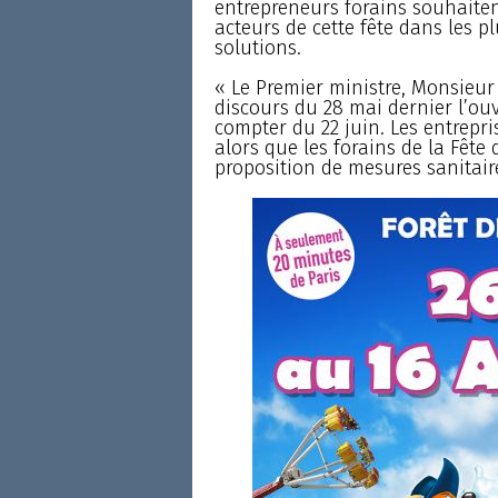
entrepreneurs forains souhaiten
acteurs de cette fête dans les p
solutions.
« Le Premier ministre, Monsieur
discours du 28 mai dernier l’ouv
compter du 22 juin. Les entrepri
alors que les forains de la Fête 
proposition de mesures sanitaire