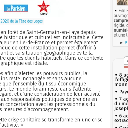
Édité
ouvrage
compren
 2020 de la Fête des Loges
rigide, 
numéri
e en forêt de Saint-Germain-en-Laye depuis
et une 
ge historique et culturel est indiscutable. Cette
ajeur en Ile-de-France et permet également
►
P
endue de cette installation permet d’offrir à
ant et sa situation géographique évite la
re que les clients habituels. Dans ce contexte
éographique est idéale.
s afin d’alerter les pouvoirs publics, la
8 ao
ains reste inchangée et sans aucune
l’effi
me que l’ensemble du tissu économique
monn
rs. Le monde forain reste dans l’attente
Pay
égard, et d’une considération de leur activité
t aux responsables politiques de prendre en
7 a
du mé
en concertation avec les professionnels du
Josep
des mesures d’accompagnement.
6 a
ette crise sanitaire se transforme en une crise
extrao
activité. »
Occi