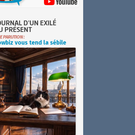
OURNAL D'UN EXILÉ
U PRÉSENT
E PARUTION :
wbiz vous tend la sébile