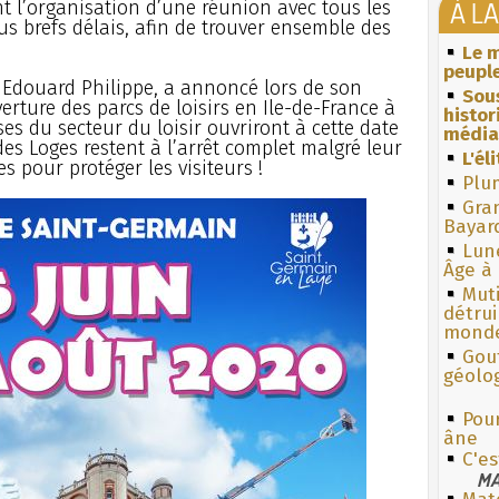
À L
t l’organisation d’une réunion avec tous les
lus brefs délais, afin de trouver ensemble des
Le m
peuple
 Edouard Philippe, a annoncé lors de son
Sous
erture des parcs de loisirs en Ile-de-France à
histo
ses du secteur du loisir ouvriront à cette date
média
des Loges restent à l’arrêt complet malgré leur
L'él
s pour protéger les visiteurs !
Plum
Gra
Bayar
Lun
Âge à 
Muti
détrui
monde
Gouf
géolo
Pour
âne
C'es
MA