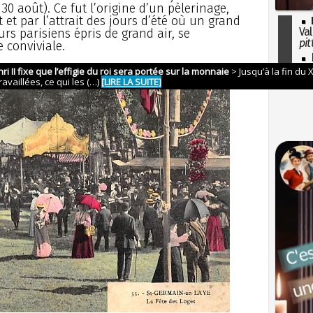
 30 août). Ce fut l’origine d’un pèlerinage,
t et par l’attrait des jours d’été où un grand
Val
s parisiens épris de grand air, se
pit
 conviviale.
I
so
l'H