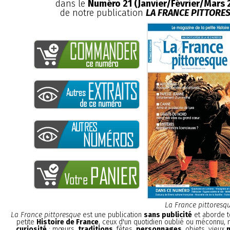
dans le
Numéro 21 (Janvier/Février/Mars 
de notre publication
LA FRANCE PITTORE
La France pittoresq
La France pittoresque
est une publication
sans publicité
et aborde t
petite
Histoire de France
, ceux d'un quotidien oublié ou méconnu,
curiosité
: mœurs,
traditions
, fêtes,
personnages
, objets, vieux