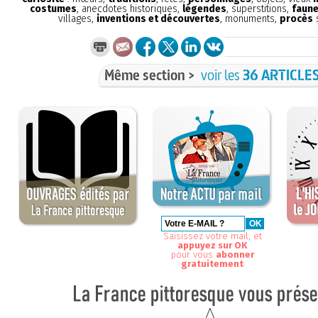
costumes
, anecdotes historiques,
légendes
, superstitions,
faune
villages,
inventions et découvertes
, monuments,
procès
s
Même section >
voir les
36 ARTICLE
Saisissez votre mail, et
appuyez sur OK
pour vous
abonner
gratuitement