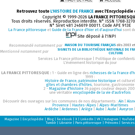
Retrouvez toute
L'HISTOIRE DE FRANCE
avec l'Encyclopédie
Copyright © 1999-2026
LA FRANCE PITTORESQ
Tous droits réservés. Reproduction interdite. N° ISSN 1768-327
N° Siret 481 246619 00011. Code APE 913E
La France pittoresque
et
Guide de la France d'hier et d'aujourd'hui
sont d
Site déposé à l'INPI
Recommandé notamment par
MAISON DU TOURISME FRANÇAIS
dès 2003 e
SIGNETS DE LA BIBLIOTHÈQUE NATIONALE DE FR
Mentionné notamment par
CULTURE
Services La France pittoresque
|
Politique de confidenti
L'événement historique du jour
LA FRANCE PITTORESQUE :
1 - Guide en ligne des
richesses de la France d'h
1999 :
Histoire de France, patrimoine historique
et culturel
gîtes et chambres d'hôtes
, tourisme, gastronomie
2 -
Magazine d'histoire
36 pages couleur depuis 200
une véritable
encyclopédie de la vie d'autrefois
Découvrir des ouvrages sur les communes de nos départements :
Ain
|
Aisn
Provence
|
Hautes-Alpes
|
Alpes-Maritimes
Ardèche
|
Ardennes
|
Ariège
|
Aube
|
Aude
|
Aveyron
Magazine
|
Encyclopédie
|
Blog
|
Facebook
|
X
|
LinkedIn
|
VK
|
Instagram
|
YouTube
Tumblr
|
Librairie
|
Paris pittoresque
|
Prénoms
|
Services