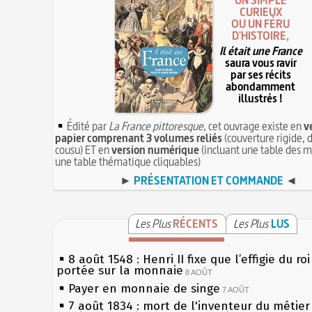
UN SIMPLE
CURIEUX
OU UN FÉRU
D'HISTOIRE,
Il était une France
saura vous ravir
par ses récits
abondamment
illustrés !
Édité par
La France pittoresque
, cet ouvrage existe en
v
papier comprenant 3 volumes reliés
(couverture rigide, d
cousu) ET en
version numérique
(incluant une table des m
une table thématique cliquables)
►
PRÉSENTATION ET COMMANDE
◄
Les Plus
RÉCENTS
Les Plus
LUS
8 août 1548 : Henri II fixe que l’effigie du ro
portée sur la monnaie
8 AOÛT
Payer en monnaie de singe
7 AOÛT
7 août 1834 : mort de l'inventeur du métier 