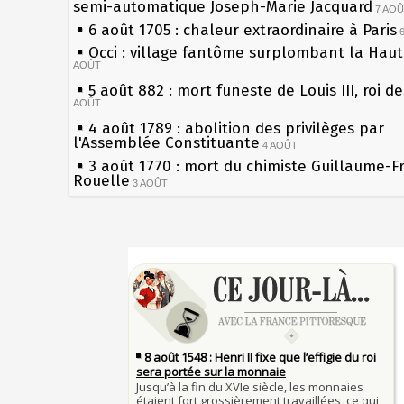
semi-automatique Joseph-Marie Jacquard
7 AO
6 août 1705 : chaleur extraordinaire à Paris
Occi : village fantôme surplombant la Hau
AOÛT
5 août 882 : mort funeste de Louis III, roi d
AOÛT
4 août 1789 : abolition des privilèges par
l'Assemblée Constituante
4 AOÛT
3 août 1770 : mort du chimiste Guillaume-F
Rouelle
3 AOÛT
Musée Jean de La Fontaine : réouverture a
rénovation
2 AOÛT
2 août 1802 : Bonaparte est nommé consul 
Sécheresses (Grandes), étés caniculaires à 
AOÛT
les siècles
1er août 1589 : Henri III est poignardé à Sa
27 mai 1610 : supplice de François Ravaillac
par Jacques Clément, moine jacobin
du roi Henri IV
1ER AOÛT
31 juillet 1899 : décret instaurant les moug
Pierre qui roule n'amasse pas mousse
boîtes aux lettres en fonte de Léon Mougeot
Qui aime bien châtie bien
30 juillet 1918 : mort d'Auguste Poulain, fo
Tout vient à point à qui sait attendre
Chocolat Poulain
30 JUILLET
François II (né le 19 janvier 1544, mort le 
29 juillet 1881 : loi sur la liberté de la pres
1560)