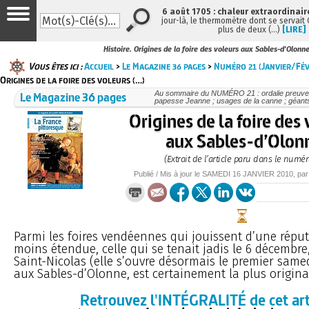
6 août 1705 : chaleur extraordinair
jour-là, le thermomètre dont se servait
plus de deux (…)
[LIRE]
Histoire. Origines de la foire des voleurs aux Sables-d'Olonn
Vous êtes ici :
Accueil
>
Le Magazine 36 pages
>
Numéro 21 (Janvier/Fév
Origines de la foire des voleurs (…)
Le Magazine 36 pages
Au sommaire du NUMÉRO 21 : ordalie preuve ju
papesse Jeanne ; usages de la canne ; géants
Origines de la foire des
aux Sables-d’Olon
(Extrait de l’article paru dans le numér
Publié / Mis à jour le
SAMEDI
16 JANVIER 2010
, pa
Parmi les foires vendéennes qui jouissent d’une répu
moins étendue, celle qui se tenait jadis le 6 décembre,
Saint-Nicolas (elle s’ouvre désormais le premier same
aux Sables-d’Olonne, est certainement la plus original
Retrouvez l'INTÉGRALITÉ de cet art