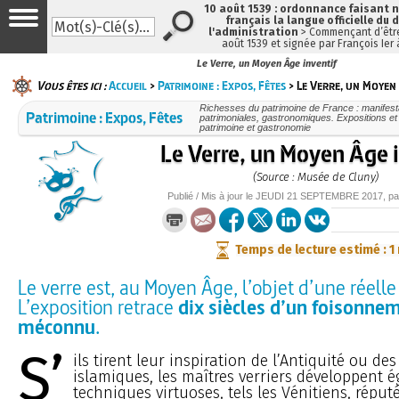
10 août 1539 : ordonnance faisant
français la langue officielle du 
l'administration
> Commençant d’être
août 1539 et signée par François Ier
Le Verre, un Moyen Âge inventif
Vous êtes ici :
Accueil
>
Patrimoine : Expos, Fêtes
> Le Verre, un Moyen 
Richesses du patrimoine de France : manifesta
Patrimoine : Expos, Fêtes
patrimoniales, gastronomiques. Expositions et f
patrimoine et gastronomie
Le Verre, un Moyen Âge 
(Source : Musée de Cluny)
Publié / Mis à jour le
JEUDI
21 SEPTEMBRE 2017
, p
Temps de lecture estimé : 1
Le verre est, au Moyen Âge, l’objet d’une réelle
L’exposition retrace
dix siècles d’un foisonnem
méconnu
.
S’
ils tirent leur inspiration de l’Antiquité ou de
islamiques, les maîtres verriers développent 
techniques virtuoses, tels les Vénitiens, réput