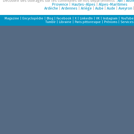
Découvrir des ouvrages sur les communes de nos départements :
Ain
|
Aisn
Provence
|
Hautes-Alpes
|
Alpes-Maritimes
Ardèche
|
Ardennes
|
Ariège
|
Aube
|
Aude
|
Aveyron
Magazine
|
Encyclopédie
|
Blog
|
Facebook
|
X
|
LinkedIn
|
VK
|
Instagram
|
YouTube
Tumblr
|
Librairie
|
Paris pittoresque
|
Prénoms
|
Services