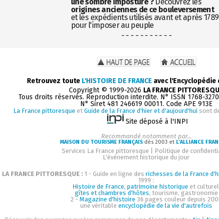
une sombre imposture ?
Découvrez les
origines anciennes de ce bouleversement
et les expédients utilisés avant et après 1789
pour l'imposer au peuple
- - - - - - - - - - -
Retrouvez toute
L'HISTOIRE DE FRANCE
avec l'Encyclopédie
Copyright © 1999-2026
LA FRANCE PITTORESQ
Tous droits réservés. Reproduction interdite. N° ISSN 1768-327
N° Siret 481 246619 00011. Code APE 913E
La France pittoresque
et
Guide de la France d'hier et d'aujourd'hui
sont d
Site déposé à l'INPI
Recommandé notamment par...
MAISON DU TOURISME FRANÇAIS
dès 2003 et
L'ALLIANCE FRAN
Services La France pittoresque
|
Politique de confidenti
L'événement historique du jour
LA FRANCE PITTORESQUE :
1 - Guide en ligne des
richesses de la France d'h
1999 :
Histoire de France, patrimoine historique
et culturel
gîtes et chambres d'hôtes
, tourisme, gastronomie
2 -
Magazine d'histoire
36 pages couleur depuis 200
une véritable
encyclopédie de la vie d'autrefois