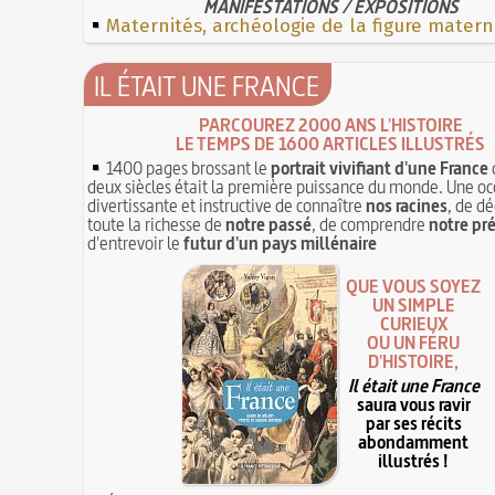
MANIFESTATIONS / EXPOSITIONS
Maternités, archéologie de la figure matern
IL ÉTAIT UNE FRANCE
PARCOUREZ 2000 ANS L'HISTOIRE
LE TEMPS DE 1600 ARTICLES ILLUSTRÉS
1400 pages brossant le
portrait vivifiant d'une France
deux siècles était la première puissance du monde. Une oc
divertissante et instructive de connaître
nos racines
, de dé
toute la richesse de
notre passé
, de comprendre
notre pr
d'entrevoir le
futur d'un pays millénaire
QUE VOUS SOYEZ
UN SIMPLE
CURIEUX
OU UN FÉRU
D'HISTOIRE,
Il était une France
saura vous ravir
par ses récits
abondamment
illustrés !