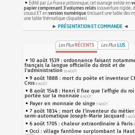
Édité par
La France pittoresque
, cet ouvrage existe en
v
papier comprenant 3 volumes reliés
(couverture rigide, d
cousu) ET en
version numérique
(incluant une table des m
une table thématique cliquables)
►
PRÉSENTATION ET COMMANDE
◄
Les Plus
RÉCENTS
Les Plus
LUS
10 août 1539 : ordonnance faisant notamm
français la langue officielle du droit et de
l'administration
10 AOÛT
9 août 1888 : mort du poète et inventeur C
Cros
9 AOÛT
8 août 1548 : Henri II fixe que l’effigie du ro
portée sur la monnaie
8 AOÛT
Payer en monnaie de singe
7 AOÛT
7 août 1834 : mort de l'inventeur du métier 
semi-automatique Joseph-Marie Jacquard
7 AO
6 août 1705 : chaleur extraordinaire à Paris
Occi : village fantôme surplombant la Hau