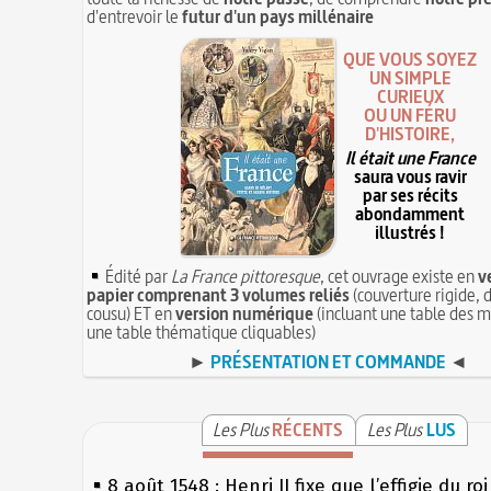
d'entrevoir le
futur d'un pays millénaire
QUE VOUS SOYEZ
UN SIMPLE
CURIEUX
OU UN FÉRU
D'HISTOIRE,
Il était une France
saura vous ravir
par ses récits
abondamment
illustrés !
Édité par
La France pittoresque
, cet ouvrage existe en
v
papier comprenant 3 volumes reliés
(couverture rigide, d
cousu) ET en
version numérique
(incluant une table des m
une table thématique cliquables)
►
PRÉSENTATION ET COMMANDE
◄
Les Plus
RÉCENTS
Les Plus
LUS
8 août 1548 : Henri II fixe que l’effigie du ro