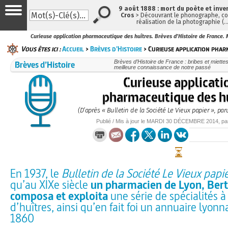
9 août 1888 : mort du poète et inve
Cros
> Découvrant le phonographe, con
réalisation de la photographie (
Curieuse application pharmaceutique des huîtres. Brèves d'Histoire de France. 
Vous êtes ici :
Accueil
>
Brèves d’Histoire
> Curieuse application phar
Brèves d’Histoire
Brèves d’Histoire de France : bribes et miettes
meilleure connaissance de notre passé
Curieuse applicati
pharmaceutique des h
(D’après « Bulletin de la Société Le Vieux papier », p
Publié / Mis à jour le
MARDI
30 DÉCEMBRE 2014
, p
En 1937, le
Bulletin de la Société Le Vieux papi
qu’au XIXe siècle
un pharmacien de Lyon, Bert
composa et exploita
une série de spécialités à
d’huîtres, ainsi qu’en fait foi un annuaire lyonn
1860