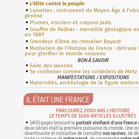
L'élite contre le peuple
Lunettes : instrument du Moyen Âge à l'ob
genèse
Plumes, encriers et crayons jadis
Gouffre de Padirac : merveille géologique e
en 1889
Grandeur d'âme du chevalier Bayard
Mutilation de l'Histoire de France : détruire
pour glorifier le monde nouveau
BON À SAVOIR
Faire des siennes
Se confesser comme les cordeliers de Metz
MANIFESTATIONS / EXPOSITIONS
Maternités, archéologie de la figure matern
IL ÉTAIT UNE FRANCE
PARCOUREZ 2000 ANS L'HISTOIRE
LE TEMPS DE 1600 ARTICLES ILLUSTRÉS
1400 pages brossant le
portrait vivifiant d'une France
deux siècles était la première puissance du monde. Une oc
divertissante et instructive de connaître
nos racines
, de dé
toute la richesse de
notre passé
, de comprendre
notre pr