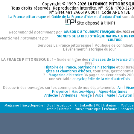
Copyright © 1999-2026
LA FRANCE PITTORESQ
Tous droits réservés. Reproduction interdite. N° ISSN 1768-327
N° Siret 481 246619 00011. Code APE 913E
La France pittoresque
et
Guide de la France d'hier et d'aujourd'hui
sont d
Site déposé à l'INPI
Recommandé notamment par
MAISON DU TOURISME FRANÇAIS
dès 2003 e
SIGNETS DE LA BIBLIOTHÈQUE NATIONALE DE FR
Mentionné notamment par
CULTURE
Services La France pittoresque
|
Politique de confidenti
L'événement historique du jour
LA FRANCE PITTORESQUE :
1 - Guide en ligne des
richesses de la France d'h
1999 :
Histoire de France, patrimoine historique
et culturel
gîtes et chambres d'hôtes
, tourisme, gastronomie
2 -
Magazine d'histoire
36 pages couleur depuis 200
une véritable
encyclopédie de la vie d'autrefois
Découvrir des ouvrages sur les communes de nos départements :
Ain
|
Aisn
Provence
|
Hautes-Alpes
|
Alpes-Maritimes
Ardèche
|
Ardennes
|
Ariège
|
Aube
|
Aude
|
Aveyron
Magazine
|
Encyclopédie
|
Blog
|
Facebook
|
X
|
LinkedIn
|
VK
|
Instagram
|
YouTube
Tumblr
|
Librairie
|
Paris pittoresque
|
Prénoms
|
Services