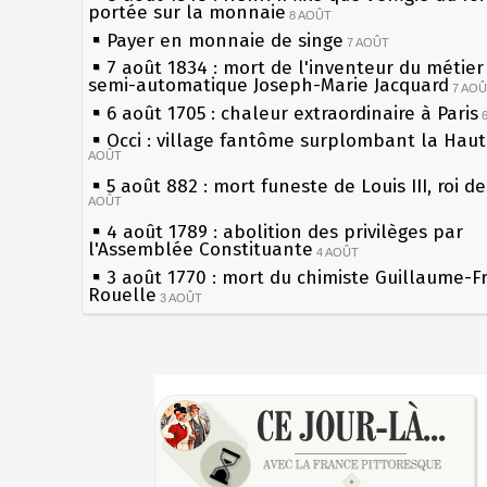
portée sur la monnaie
8 AOÛT
Payer en monnaie de singe
7 AOÛT
7 août 1834 : mort de l'inventeur du métier 
semi-automatique Joseph-Marie Jacquard
7 AO
6 août 1705 : chaleur extraordinaire à Paris
Occi : village fantôme surplombant la Hau
AOÛT
5 août 882 : mort funeste de Louis III, roi d
AOÛT
4 août 1789 : abolition des privilèges par
l'Assemblée Constituante
4 AOÛT
3 août 1770 : mort du chimiste Guillaume-F
Rouelle
3 AOÛT
Musée Jean de La Fontaine : réouverture a
rénovation
2 AOÛT
2 août 1802 : Bonaparte est nommé consul 
Sécheresses (Grandes), étés caniculaires à 
AOÛT
les siècles
1er août 1589 : Henri III est poignardé à Sa
27 mai 1610 : supplice de François Ravaillac
par Jacques Clément, moine jacobin
du roi Henri IV
1ER AOÛT
31 juillet 1899 : décret instaurant les moug
Pierre qui roule n'amasse pas mousse
boîtes aux lettres en fonte de Léon Mougeot