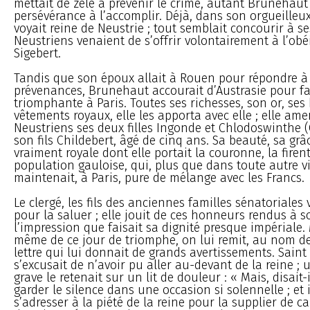
mettait de zèle à prévenir le crime, autant Brunehaut
persévérance à l’accomplir. Déjà, dans son orgueilleux 
voyait reine de Neustrie ; tout semblait concourir à se
Neustriens venaient de s’offrir volontairement à l’ob
Sigebert.
Tandis que son époux allait à Rouen pour répondre à 
prévenances, Brunehaut accourait d’Austrasie pour fa
triomphante à Paris. Toutes ses richesses, son or, ses 
vêtements royaux, elle les apporta avec elle ; elle am
Neustriens ses deux filles Ingonde et Chlodoswinthe (
son fils Childebert, âgé de cinq ans. Sa beauté, sa grâ
vraiment royale dont elle portait la couronne, la firen
population gauloise, qui, plus que dans toute autre vil
maintenait, à Paris, pure de mélange avec les Francs.
Le clergé, les fils des anciennes familles sénatoriales 
pour la saluer ; elle jouit de ces honneurs rendus à s
l’impression que faisait sa dignité presque impériale. 
même de ce jour de triomphe, on lui remit, au nom de
lettre qui lui donnait de grands avertissements. Sain
s’excusait de n’avoir pu aller au-devant de la reine ;
grave le retenait sur un lit de douleur : « Mais, disait-i
garder le silence dans une occasion si solennelle ; et i
s’adresser à la piété de la reine pour la supplier de ca