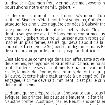
lui disait : « Que mon frère vienne avec moi, voyons-
poursuivons notre ennemi Sigebert. »
Les deux rois s’unirent, et dès l’année 575, moins d’un
traité où Sigebert s’était montré si généreux, Chilpéri
attaquer les cinq villes naguère données à Galswinth
une pomme de discorde entre les petits-fils de Clovis I
dont la vengeance avait été longtemps comprimée, us
crédit sur Sigebert pour ne lui laisser aucun repos qu’
inspiré un plan ferme, assuré, qui devait aboutir à la
coupable. La colère de Sigebert était légitime ; mais
de son pouvoir pour le pousser jusqu’au fratricide.
C’est alors que commença dans son effrayante activité
deux reines, Frédégonde et Brunehaut. Chacune haïssa
toute l’ardeur de ses ressentiments. Chacune voulait 
rivale, la mort de l’époux, des enfants, de tout ce qui
à l’autre. Et cette haine était arrivée à un degré où, l’
engagée, le crime devenait imminent ; c’est par le c
défendait sa vie.
Le drame qui se préparait jeta l’épouvante dans tous le
évêques, les princes, les peuples s’émurent : c’était la 
Neustrie contre l’Austrasie, car les Neustriens sentaie