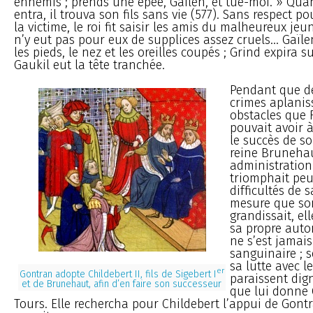
ennemis ; prends une épée, Gaïlen, et tue-moi. » Qua
entra, il trouva son fils sans vie (577). Sans respect 
la victime, le roi fit saisir les amis du malheureux je
n’y eut pas pour eux de supplices assez cruels... Gaïle
les pieds, le nez et les oreilles coupés ; Grind expira s
Gaukil eut la tête tranchée.
Pendant que d
crimes aplanis
obstacles que
pouvait avoir 
le succès de so
reine Brunehau
administration
triomphait peu
difficultés de s
mesure que son
grandissait, ell
sa propre auto
ne s’est jamai
sanguinaire ; s
sa lutte avec l
er
Gontran adopte Childebert II, fils de Sigebert I
paraissent dig
et de Brunehaut, afin d’en faire son successeur
que lui donne 
Tours. Elle rechercha pour Childebert l’appui de Gontr