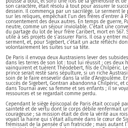
poussé à bout, et sorti une fois de la générosité et de 
son caractère, était résolu à tout pour assurer le suc
dessein. Il commença par un sacrilège. Le serment le p
sur les reliques, empêchait l’un des frères d’entrer à P
consentement des deux autres. En temps de guerre, Par
neutre, comme un séjour inviolable. C’était une conve
du partage du lot de leur frère Caribert, mort en 567. 
utile à ses projets de s’assurer Paris. Il osa y entrer m
serment, et, pour Sigebert, c’était un acte réfléchi don
volontairement les suites sur sa tête.
De Paris il envoya deux Austrasiens lever des subsides
dans les terres de son lot : tout lui réussit ; ces deu
vainquirent et tuèrent Théodebert, fils de Chilpéric. L
prince serait resté sans sépulture, si un riche Austrasi
soin de le faire ensevelir dans la ville d’Angoulême. E
succès de Sigebert, Gontran abandonna Chilpéric, et ce
dans Tournai avec sa femme et ses enfants ; il se voy
ressources et se regardait comme perdu.
Cependant le siège épiscopal de Paris était occupé 
sainteté et de vertu dont le corps débile renfermait 
courageuse ; sa mission était de dire la vérité aux roi
voyait la haine qui s’était allumée dans le cœur de Sig
frémissait de la pensée d’un fratricide ; mais autant