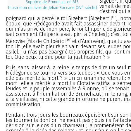
Sigebert II, 
Supplice de Brunehaut en 613.
venait de met
e
Illustration du livre de Jehan Boccace (XV
siècle)
c’est toi qui 
er
poignard qui a percé le roi Sigebert [Sigebert I
], not
époux [que Frédégonde avait fait assassiner devant Tou
qui m’as privé de mon père, le roi Chilpéric de glori
sait comment Chilpéric avait péri à Chelles] ; c’est toi
er
Mérovée [fils de Chilpéric I
et d’Audovère], que tu av
ton lit [elle avait pleuré en vain devant ses leudes po
asile]. Tu n’as pas épargné tes propres fils, qui sont 
toi. Que peux-tu dire pour ta justification ? »
Puis, sans laisser à la reine le temps de dire un seul mo
Frédégonde se tourna vers ses leudes : « Que vous en
elle pas mérité la mort ? » Un cri unanime retentit : « 
mort ! elle a mérité la mort ! » Clotaire ratifia la sent
leudes et le peuple ressemblés à Rionne, où se tenait 
assistèrent à l’humiliation de Brunehaut ; ni le rang, 
à la vieillesse, ni cette grande infortune ne purent in
commisération.
Pendant trois jours les bourreaux épuisèrent sur son 
les tourments dont on ne meurt pas ; puis ils l’attach
dérision sur le dos d’un chameau ; la promenèrent da
exposée à la risée des soldats ; et, pour finir, on lia 