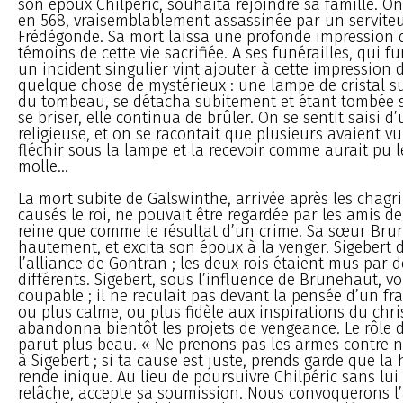
son époux Chilpéric, souhaita rejoindre sa famille. O
en 568, vraisemblablement assassinée par un servite
Frédégonde. Sa mort laissa une profonde impression d
témoins de cette vie sacrifiée. A ses funérailles, qui f
un incident singulier vint ajouter à cette impression
quelque chose de mystérieux : une lampe de cristal 
du tombeau, se détacha subitement et étant tombée s
se briser, elle continua de brûler. On se sentit saisi 
religieuse, et on se racontait que plusieurs avaient v
fléchir sous la lampe et la recevoir comme aurait pu le
molle...
La mort subite de Galswinthe, arrivée après les chagri
causés le roi, ne pouvait être regardée par les amis de
reine que comme le résultat d’un crime. Sa sœur Brun
hautement, et excita son époux à la venger. Sigeber
l’alliance de Gontran ; les deux rois étaient mus par 
différents. Sigebert, sous l’influence de Brunehaut, vo
coupable ; il ne reculait pas devant la pensée d’un fra
ou plus calme, ou plus fidèle aux inspirations du chri
abandonna bientôt les projets de vengeance. Le rôle 
parut plus beau. « Ne prenons pas les armes contre not
à Sigebert ; si ta cause est juste, prends garde que la
rende inique. Au lieu de poursuivre Chilpéric sans lui
relâche, accepte sa soumission. Nous convoquerons l