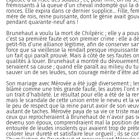
frémissants à la queue d’un cheval indompté qui la d
ronces. Elle expira dans ce dernier supplice... Fille, f
mère de rois, reine puissante, dont le génie avait gouv
pendant quarante-neuf ans !
Brunehaut a voulu la mort de Chilpéric ; elle y a pous
c’est sa première faute et son premier crime : elle a 
petit-fils d’une alliance légitime, afin de conserver s
force que sa vieillesse la rendait presque impuissante 
un fait qui paraît prouvé. Mais à côté de ses fautes o
qualités à louer. Brunehaut a montré du dévouement
servaient sa cause ; quand elle paraît au milieu du t
sauver un de ses leudes, son courage mérite d’être ad
Son mariage avec Mérovée a été jugé diversement ; les
blâmé comme une très grande faute, les autres l’ont
un trait d’habileté. Le résultat pour elle a été de la ren
mais le scandale de cette union entre le neveu et la v
le peu de respect que la reine parut avoir de son ve
autant de taches. Mérovée paya de sa vie ce triste mar
ceux qui reprocheraient à Brunehaut de n’avoir pas s
devenu son époux, comprendraient mal la position de 
entourée de leudes insolents qui avaient trop de prét
colorer leur dureté et satisfaire leur orgueil ; ils se 