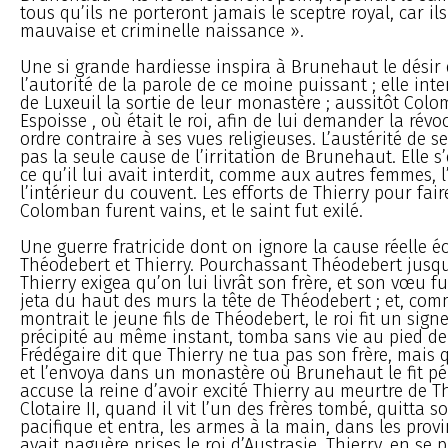
tous qu’ils ne porteront jamais le sceptre royal, car il
mauvaise et criminelle naissance ».
Une si grande hardiesse inspira à Brunehaut le désir 
l’autorité de la parole de ce moine puissant ; elle inte
de Luxeuil la sortie de leur monastère ; aussitôt Col
Espoisse , où était le roi, afin de lui demander la révo
ordre contraire à ses vues religieuses. L’austérité de se
pas la seule cause de l’irritation de Brunehaut. Elle s
ce qu’il lui avait interdit, comme aux autres femmes, l
l’intérieur du couvent. Les efforts de Thierry pour fair
Colomban furent vains, et le saint fut exilé.
Une guerre fratricide dont on ignore la cause réelle é
Théodebert et Thierry. Pourchassant Théodebert jusq
Thierry exigea qu’on lui livrât son frère, et son vœu fu
jeta du haut des murs la tête de Théodebert ; et, com
montrait le jeune fils de Théodebert, le roi fit un signe
précipité au même instant, tomba sans vie au pied de 
Frédégaire dit que Thierry ne tua pas son frère, mais q
et l’envoya dans un monastère où Brunehaut le fit pé
accuse la reine d’avoir excité Thierry au meurtre de T
Clotaire II, quand il vit l’un des frères tombé, quitta s
pacifique et entra, les armes à la main, dans les prov
avait naguère prises le roi d’Austrasie. Thierry, en se 