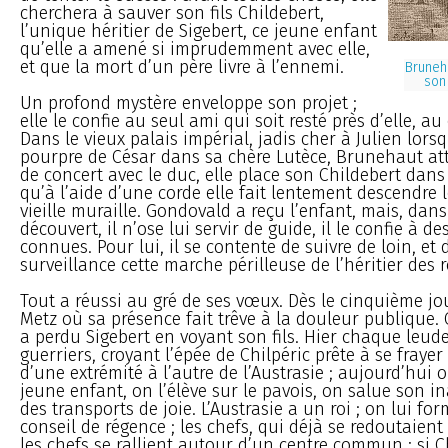
cherchera à sauver son fils Childebert,
l’unique héritier de Sigebert, ce jeune enfant
qu’elle a amené si imprudemment avec elle,
et que la mort d’un père livre à l’ennemi.
Bruneh
son
Un profond mystère enveloppe son projet ;
elle le confie au seul ami qui soit resté près d’elle, a
Dans le vieux palais impérial, jadis cher à Julien lorsqu
pourpre de César dans sa chère Lutèce, Brunehaut atte
de concert avec le duc, elle place son Childebert dans
qu’à l’aide d’une corde elle fait lentement descendre l
vieille muraille. Gondovald a reçu l’enfant, mais, dans 
découvert, il n’ose lui servir de guide, il le confie à 
connues. Pour lui, il se contente de suivre de loin, et 
surveillance cette marche périlleuse de l’héritier des r
Tout a réussi au gré de ses vœux. Dès le cinquième jou
Metz où sa présence fait trêve à la douleur publique.
a perdu Sigebert en voyant son fils. Hier chaque leud
guerriers, croyant l’épée de Chilpéric prête à se fraye
d’une extrémité à l’autre de l’Austrasie ; aujourd’hui 
jeune enfant, on l’élève sur le pavois, on salue son 
des transports de joie. L’Austrasie a un roi ; on lui fo
conseil de régence ; les chefs, qui déjà se redoutaien
les chefs se rallient autour d’un centre commun : si C