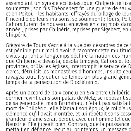
assemblant un synode ecclésiastique, Chilpéric refusa
soumettre ; son fils Théodebert fit une guerre de sau
et en Poitou : les habitants, effrayés du pillage de leu
l’incendie de leurs maisons, se soumirent ; Tours, Poit
Cahors furent de nouveau enlevées en cinq mois da
année ; prises par Chilpéric, reprises par Sigebert, en
Chilpéric.
Grégoire de Tours s’écrie à la vue des désordres de ce 
est pénible pour moi d’avoir à raconter cette multitu
civiles qui ont si longtemps déchiré la nation des Franc
que Chilpéric « dévasta, désola Limoges, Cahors et to
provinces, brûla les églises, interrompit le service de D
clercs, détruisit les monastères d’hommes, insulta ceux 
ravagea tout. Il y eut en ce temps un plus grand gém
temps de la persécution de Dioclétien ».
Après un accord de paix conclu en 574 entre Chilpéric 
dernier revint dans son palais de Metz, se reposant su
de sa générosité, mais Brunehaut n’était pas satisfaite 
mort de Chilpéric ; elle blâmait son époux, le roi d’Aus
clémence qu’il avait montrée, et lui répétait sans cess
grandeur d’âme serait perdue avec un homme tel que 
Neustrie. Elle jugeait bien. Gontran, que la puissance
mettait en défiance, reçut au printemps un message d