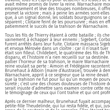
avait même promis de livrer la reine. Warnachaire mo
empressement et lève des troupes nombreuses, il offr
promet la victoire ; mais à peine les armées sont-elle
que, à un signal donné, les soldats bourguignons se 
séparent ; Clotaire feint de les poursuivre ; mais en eff
patiemment le succès de la trahison de Warnachaire.
Tous les fils de Thierry étaient à cette bataille ; ils ch
vainement à échapper à leur ennemi ; Sigebert, Corb
furent arrêtés dans leur fuite. Clotaire massacra Sigeb
et envoya Mérovée dans un cloître : car il n’osait tuer 
était son filleul. Childebert, le quatrième des fils de Th
disparu, et l’histoire n’a rien recueilli sur sa destinée
pallier l’horreur de sa trahison, le maire Warnachaire
reine voulait sa perte : Aimoin et Frédégaire racontent
Brunehaut à Alboin (maire d’Austrasie), trouvée à de
Warnachaire, apprit à ce seigneur que la reine devait le
que la trahison ne fut pour lui qu’un moyen de pourv
sûreté ; c’est une des choses douteuses de l’histoire d
serait injuste d’admettre sans examen contre cette m
le témoignage de ceux qui l’ont trahie et qui ont profit
Après ce dernier malheur, Brunehaut fuyait accompa
petite-fille Theudelinde, qui lui resta fidèle, et qui, jus