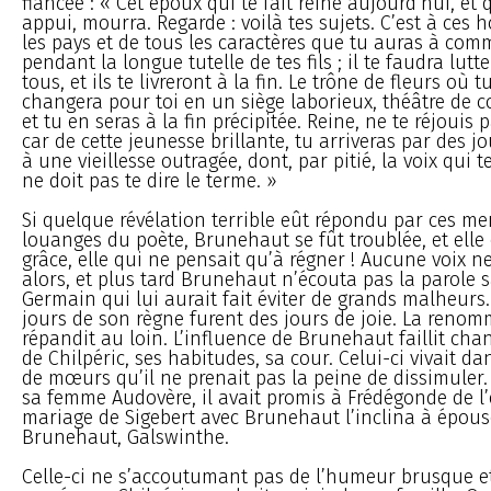
fiancée : « Cet époux qui te fait reine aujourd’hui, et 
appui, mourra. Regarde : voilà tes sujets. C’est à ces
les pays et de tous les caractères que tu auras à com
pendant la longue tutelle de tes fils ; il te faudra lutt
tous, et ils te livreront à la fin. Le trône de fleurs où t
changera pour toi en un siège laborieux, théâtre de c
et tu en seras à la fin précipitée. Reine, ne te réjouis 
car de cette jeunesse brillante, tu arriveras par des 
à une vieillesse outragée, dont, par pitié, la voix qui te
ne doit pas te dire le terme. »
Si quelque révélation terrible eût répondu par ces m
louanges du poète, Brunehaut se fût troublée, et ell
grâce, elle qui ne pensait qu’à régner ! Aucune voix ne
alors, et plus tard Brunehaut n’écouta pas la parole s
Germain qui lui aurait fait éviter de grands malheurs.
jours de son règne furent des jours de joie. La renom
répandit au loin. L’influence de Brunehaut faillit cha
de Chilpéric, ses habitudes, sa cour. Celui-ci vivait d
de mœurs qu’il ne prenait pas la peine de dissimuler.
sa femme Audovère, il avait promis à Frédégonde de l’
mariage de Sigebert avec Brunehaut l’inclina à épous
Brunehaut, Galswinthe.
Celle-ci ne s’accoutumant pas de l’humeur brusque et