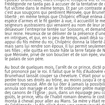
Frédégonde ne tarda pas à accuser de la tentative de 
fut victime dans le même temps. Et par un contraste a
c’est aux soupçons qui perdirent Mérovée, que Brune
liberté ; en même temps que Chilpéric effrayé enleva à
espèce d’armes et le fit garder à vue, il accueillit le 
seigneurs austrasiens qui venaient au nom de leur je
désavouer l’entreprise tentée sur Soissons, et demand
leur reine. Heureux de se délivrer de la présence d’u
en intrigues, et qui, en si peu de temps, avait déjà su 
appui du fils même du roi, Chilpéric donna la liberté
mais sans lui rendre son époux. Il lui permit seulem
ses filles ; elle quitta en toute hâte la terre fatale de 
que Mérovée, privé de son bouclier et de son épée, vi
le palais de son père.
Au bout de quelques mois, l’arrêt de ce prince, dicté 
fut prononcé par le roi. Il fallut que le fils d’Audovère
Brunehaut laissât couper sa chevelure. C’était pour u
perdre tous ses droits au trône, au moins jusqu’à ce 
eussent repoussé. Afin de lui ôter à jamais la possibil
annula son mariage et on le fit ordonner prêtre malgr
des canons de l’Église ; puis, dans un équipage peu 
goûts, le prince, vêtu de l’habit romain devenu le cos
monta à cheval pour aller au Mans. Sa mère y était rel