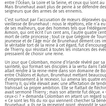
entre l’Océan, la Loire et la Seine, et ceux qui sont au 
Mais Brunehaut avait plus de peine à se défendre des
seigneurs que des armes de ses ennemis.
C’est surtout par l’accusation de mœurs dépravées qu’
vieillesse de Brunehaut : nous le répétons, elle n’a e
de ses malheurs, que des hommes tels que Frédégaire
Aimoin, qui ont écrit l’un cent ans, l’autre quatre cen
mort de cette princesse ; tout ce que Grégoire de Tours
jeunesse et de l’âge mûr de Brunehaut dément ces im
le véritable tort de la reine à cet égard, fut d’encoura
de Thierry, qui résistait à toutes les instances des évê
pressaient de choisir une reine.
Un jour que Colomban, moine d’Irlande révéré par sa 
sainteté, qui formait ses disciples à la vertu dans l’a
allait rendre à la reine-mère dans son domaine de Bo
entre Châlons et Autun, Brunehaut mettant beaucou
d’empressement à le recevoir, lui amena les quatre e
Thierry II, qu’elle élevait avec une affectation de tend
trahissait sa propre ambition. Elle se flattait de fléchi
avait sermoné Thierry ; mais son attente fut déçue. 
ceux-ci ? » demanda Colomban en jetant un regard su
« Ce sont les fils du roi qui viennent chercher ta bénéd
Brunehaut. « Ils ne la recevront point, répondit le sai