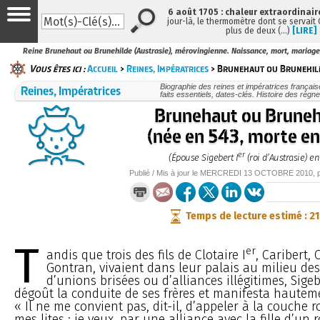
6 août 1705 : chaleur extraordinair
jour-là, le thermomètre dont se servait
plus de deux (…)
[LIRE]
Reine Brunehaut ou Brunehilde (Austrasie), mérovingienne. Naissance, mort, mariag
Vous êtes ici :
Accueil
>
Reines, Impératrices
> Brunehaut ou Brunehild
Reines, Impératrices
Biographie des reines et impératrices françai
faits essentiels, dates-clés. Histoire des règn
Brunehaut ou Bruneh
(née en 543, morte en
er
(Épouse Sigebert I
(roi d’Austrasie) en
Publié / Mis à jour le
MERCREDI
13 OCTOBRE 2010
, 
Temps de lecture estimé : 2
T
er
andis que trois des fils de Clotaire I
, Caribert, 
Gontran, vivaient dans leur palais au milieu de
d’unions brisées ou d’alliances illégitimes, Sigeb
dégoût la conduite de ses frères et manifesta hautem
« Il ne me convient pas, dit-il, d’appeler à la couche ro
mes lites ; je veux, par une alliance avec la fille d’un