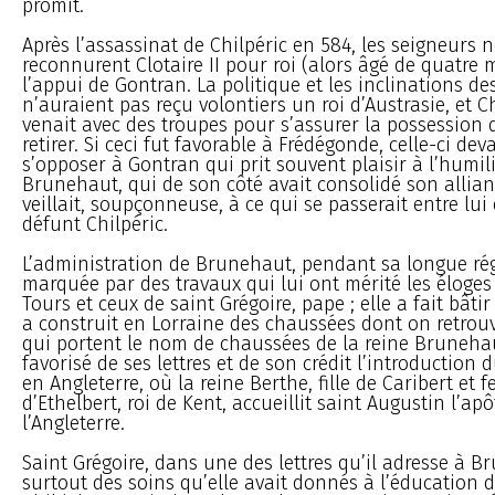
promit.
Après l’assassinat de Chilpéric en 584, les seigneurs 
reconnurent Clotaire II pour roi (alors âgé de quatre 
l’appui de Gontran. La politique et les inclinations d
n’auraient pas reçu volontiers un roi d’Austrasie, et C
venait avec des troupes pour s’assurer la possession d
retirer. Si ceci fut favorable à Frédégonde, celle-ci deva
s’opposer à Gontran qui prit souvent plaisir à l’humili
Brunehaut, qui de son côté avait consolidé son allia
veillait, soupçonneuse, à ce qui se passerait entre lui
défunt Chilpéric.
L’administration de Brunehaut, pendant sa longue rég
marquée par des travaux qui lui ont mérité les éloges
Tours et ceux de saint Grégoire, pape ; elle a fait bâtir 
a construit en Lorraine des chaussées dont on retrouve
qui portent le nom de chaussées de la reine Brunehaut
favorisé de ses lettres et de son crédit l’introduction 
en Angleterre, où la reine Berthe, fille de Caribert et
d’Ethelbert, roi de Kent, accueillit saint Augustin l’apô
l’Angleterre.
Saint Grégoire, dans une des lettres qu’il adresse à B
surtout des soins qu’elle avait donnés à l’éducation de