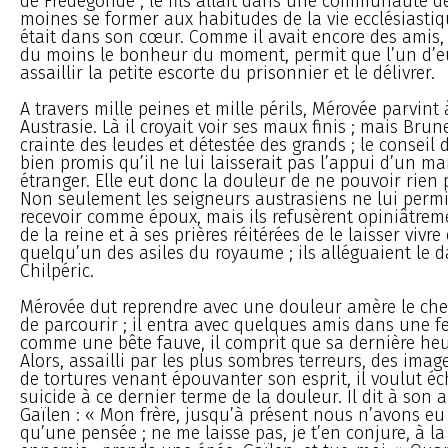
de Frédégonde ; le fils allait dans une communauté de
moines se former aux habitudes de la vie ecclésiastiq
était dans son cœur. Comme il avait encore des amis,
du moins le bonheur du moment, permit que l’un d’eux
assaillir la petite escorte du prisonnier et le délivrer.
A travers mille peines et mille périls, Mérovée parvint 
Austrasie. Là il croyait voir ses maux finis ; mais Brun
crainte des leudes et détestée des grands ; le conseil 
bien promis qu’il ne lui laisserait pas l’appui d’un mar
étranger. Elle eut donc la douleur de ne pouvoir rien
Non seulement les seigneurs austrasiens ne lui permi
recevoir comme époux, mais ils refusèrent opiniâtre
de la reine et à ses prières réitérées de le laisser vivr
quelqu’un des asiles du royaume ; ils alléguaient le da
Chilpéric.
Mérovée dut reprendre avec une douleur amère le che
de parcourir ; il entra avec quelques amis dans une f
comme une bête fauve, il comprit que sa dernière heu
Alors, assailli par les plus sombres terreurs, des imag
de tortures venant épouvanter son esprit, il voulut é
suicide à ce dernier terme de la douleur. Il dit à son am
Gaïlen : « Mon frère, jusqu’à présent nous n’avons e
qu’une pensée ; ne me laisse pas, je t’en conjure, à l