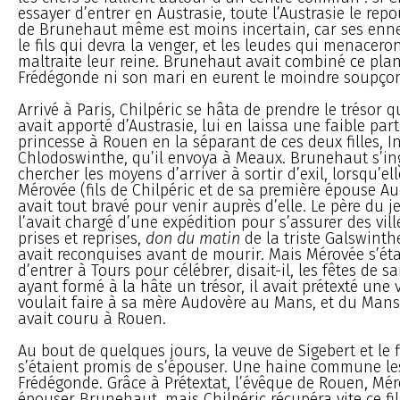
essayer d’entrer en Austrasie, toute l’Austrasie le repo
de Brunehaut même est moins incertain, car ses enn
le fils qui devra la venger, et les leudes qui menaceron
maltraite leur reine. Brunehaut avait combiné ce pla
Frédégonde ni son mari en eurent le moindre soupço
Arrivé à Paris, Chilpéric se hâta de prendre le trésor
avait apporté d’Austrasie, lui en laissa une faible parti
princesse à Rouen en la séparant de ces deux filles, I
Chlodoswinthe, qu’il envoya à Meaux. Brunehaut s’in
chercher les moyens d’arriver à sortir d’exil, lorsqu’ell
Mérovée (fils de Chilpéric et de sa première épouse A
avait tout bravé pour venir auprès d’elle. Le père du 
l’avait chargé d’une expédition pour s’assurer des vill
prises et reprises,
don du matin
de la triste Galswinth
avait reconquises avant de mourir. Mais Mérovée s’éta
d’entrer à Tours pour célébrer, disait-il, les fêtes de sa
ayant formé à la hâte un trésor, il avait prétexté une vi
voulait faire à sa mère Audovère au Mans, et du Mans
avait couru à Rouen.
Au bout de quelques jours, la veuve de Sigebert et le f
s’étaient promis de s’épouser. Une haine commune les
Frédégonde. Grâce à Prétextat, l’évêque de Rouen, Mé
épouser Brunehaut, mais Chilpéric récupéra vite ce fi