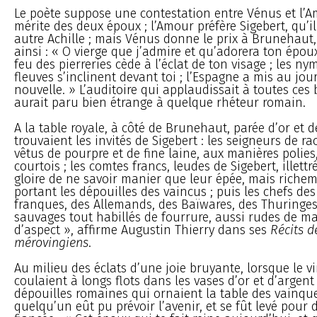
Le poète suppose une contestation entre Vénus et l’A
mérite des deux époux ; l’Amour préfère Sigebert, qu’i
autre Achille ; mais Vénus donne le prix à Brunehaut, 
ainsi : « O vierge que j’admire et qu’adorera ton époux
feu des pierreries cède à l’éclat de ton visage ; les n
fleuves s’inclinent devant toi ; l’Espagne a mis au jou
nouvelle. » L’auditoire qui applaudissait à toutes ces 
aurait paru bien étrange à quelque rhéteur romain.
A la table royale, à côté de Brunehaut, parée d’or et de
trouvaient les invités de Sigebert : les seigneurs de ra
vêtus de pourpre et de fine laine, aux manières polies
courtois ; les comtes francs, leudes de Sigebert, illettr
gloire de ne savoir manier que leur épée, mais richem
portant les dépouilles des vaincus ; puis les chefs des 
franques, des Allemands, des Baïwares, des Thuringes,
sauvages tout habillés de fourrure, aussi rudes de m
d’aspect », affirme Augustin Thierry dans ses
Récits d
mérovingiens
.
Au milieu des éclats d’une joie bruyante, lorsque le vi
coulaient à longs flots dans les vases d’or et d’argent 
dépouilles romaines qui ornaient la table des vainque
quelqu’un eût pu prévoir l’avenir, et se fût levé pour 