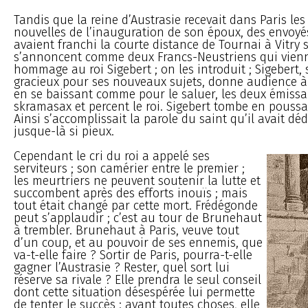
Tandis que la reine d’Austrasie recevait dans Paris les
nouvelles de l’inauguration de son époux, des envoy
avaient franchi la courte distance de Tournai à Vitry s
s’annoncent comme deux Francs-Neustriens qui vien
hommage au roi Sigebert ; on les introduit ; Sigebert, 
gracieux pour ses nouveaux sujets, donne audience à 
en se baissant comme pour le saluer, les deux émissair
skramasax et percent le roi. Sigebert tombe en poussa
Ainsi s’accomplissait la parole du saint qu’il avait déd
jusque-là si pieux.
Cependant le cri du roi a appelé ses
serviteurs ; son camérier entre le premier ;
les meurtriers ne peuvent soutenir la lutte et
succombent après des efforts inouïs ; mais
tout était changé par cette mort. Frédégonde
peut s’applaudir ; c’est au tour de Brunehaut
à trembler. Brunehaut à Paris, veuve tout
d’un coup, et au pouvoir de ses ennemis, que
va-t-elle faire ? Sortir de Paris, pourra-t-elle
gagner l’Austrasie ? Rester, quel sort lui
réserve sa rivale ? Elle prendra le seul conseil
dont cette situation désespérée lui permette
de tenter le succès : avant toutes choses, elle