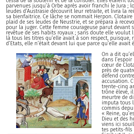
cessa de la soutenir et de la consoler. Elles étaient t
parvenues jusqu’à Orbe après avoir franchi le Jura ; 
leudes d’Austrasie découvrit leur retraite, et livra la re
sa bienfaitrice. Ce lâche se nommait Herpon. Clotaire
plaid de ses leudes de Neustrie, et se prépara à rece
pour la juger. Cette femme courageuse parut devant 
revêtue de ses habits royaux ; sans doute elle voulut 
là tous les titres qu’elle avait à son respect, puisque, 
d’Etats, elle n’était devant lui que parce qu’elle avait 
On a dit qu’el
dans l’espoir 
cœur de Clota
près de quatr
défend contre
accusation. C
trente-cinq a
trône élevé, i
meurtre de dix
imputa tous l
commis depui
« Reine, qu’e
Dieu et des 
viens ici sou
tes petits-fil