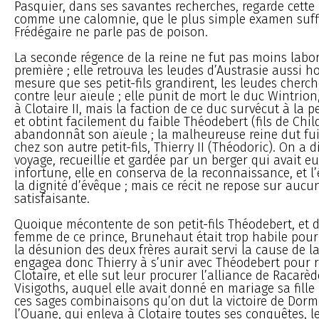
Pasquier, dans ses savantes recherches, regarde cette
comme une calomnie, que le plus simple examen suffit
Frédégaire ne parle pas de poison.
La seconde régence de la reine ne fut pas moins labo
première ; elle retrouva les leudes d’Austrasie aussi hos
mesure que ses petit-fils grandirent, les leudes cherch
contre leur aïeule ; elle punit de mort le duc Wintrion, 
à Clotaire II, mais la faction de ce duc survécut à la p
et obtint facilement du faible Théodebert (fils de Child
abandonnât son aïeule ; la malheureuse reine dut fu
chez son autre petit-fils, Thierry II (Théodoric). On a 
voyage, recueillie et gardée par un berger qui avait eu
infortune, elle en conserva de la reconnaissance, et l’
la dignité d’évêque ; mais ce récit ne repose sur aucu
satisfaisante.
Quoique mécontente de son petit-fils Théodebert, et de
femme de ce prince, Brunehaut était trop habile pour
la désunion des deux frères aurait servi la cause de la
engagea donc Thierry à s’unir avec Théodebert pour 
Clotaire, et elle sut leur procurer l’alliance de Racarèd
Visigoths, auquel elle avait donné en mariage sa fille
ces sages combinaisons qu’on dut la victoire de Dorme
l’Ouane, qui enleva à Clotaire toutes ses conquêtes, 