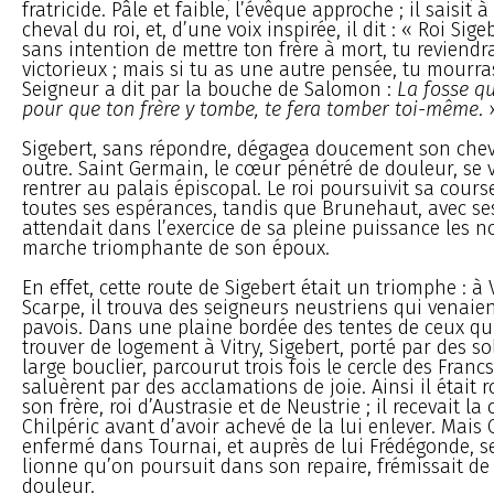
fratricide. Pâle et faible, l’évêque approche ; il saisit à
cheval du roi, et, d’une voix inspirée, il dit : « Roi Sige
sans intention de mettre ton frère à mort, tu reviendra
victorieux ; mais si tu as une autre pensée, tu mourras
Seigneur a dit par la bouche de Salomon :
La fosse qu
pour que ton frère y tombe, te fera tomber toi-même
. 
Sigebert, sans répondre, dégagea doucement son chev
outre. Saint Germain, le cœur pénétré de douleur, se v
rentrer au palais épiscopal. Le roi poursuivit sa cour
toutes ses espérances, tandis que Brunehaut, avec se
attendait dans l’exercice de sa pleine puissance les n
marche triomphante de son époux.
En effet, cette route de Sigebert était un triomphe : à V
Scarpe, il trouva des seigneurs neustriens qui venaient
pavois. Dans une plaine bordée des tentes de ceux qu
trouver de logement à Vitry, Sigebert, porté par des s
large bouclier, parcourut trois fois le cercle des Francs
saluèrent par des acclamations de joie. Ainsi il était r
son frère, roi d’Austrasie et de Neustrie ; il recevait l
Chilpéric avant d’avoir achevé de la lui enlever. Mais C
enfermé dans Tournai, et auprès de lui Frédégonde, s
lionne qu’on poursuit dans son repaire, frémissait de 
douleur.