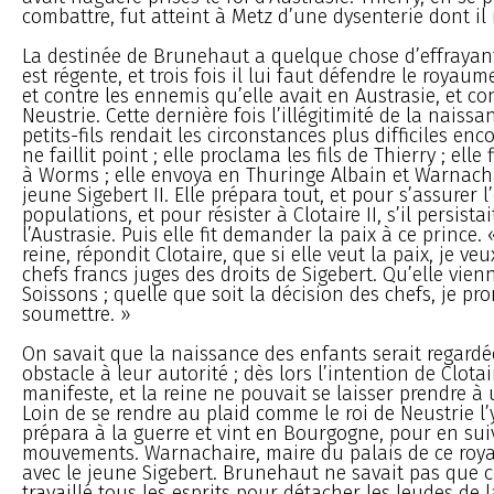
combattre, fut atteint à Metz d’une dysenterie dont il
La destinée de Brunehaut a quelque chose d’effrayant. 
est régente, et trois fois il lui faut défendre le royau
et contre les ennemis qu’elle avait en Austrasie, et con
Neustrie. Cette dernière fois l’illégitimité de la naiss
petits-fils rendait les circonstances plus difficiles en
ne faillit point ; elle proclama les fils de Thierry ; elle
à Worms ; elle envoya en Thuringe Albain et Warnacha
jeune Sigebert II. Elle prépara tout, et pour s’assurer l
populations, et pour résister à Clotaire II, s’il persista
l’Austrasie. Puis elle fit demander la paix à ce prince. 
reine, répondit Clotaire, que si elle veut la paix, je veu
chefs francs juges des droits de Sigebert. Qu’elle vien
Soissons ; quelle que soit la décision des chefs, je pr
soumettre. »
On savait que la naissance des enfants serait regar
obstacle à leur autorité ; dès lors l’intention de Clotai
manifeste, et la reine ne pouvait se laisser prendre à 
Loin de se rendre au plaid comme le roi de Neustrie l’y 
prépara à la guerre et vint en Bourgogne, pour en suiv
mouvements. Warnachaire, maire du palais de ce roya
avec le jeune Sigebert. Brunehaut ne savait pas que ce
travaillé tous les esprits pour détacher les leudes de l