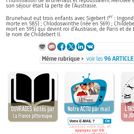
l’humiliation de Brunehaut et repoussaient Mérovée 
son séjour était la perte de l’Austrasie.
er
Brunehaut eut trois enfants avec Sigebert I
: Ingond
morte en 585) ; Chlodoswinthe (née en 569) ; Childebe
mort en 595) qui devint roi d’Austrasie, de Paris et d
le nom de Childebert II.
Même rubrique >
voir les
96 ARTICL
Saisissez votre mail, et
appuyez sur OK