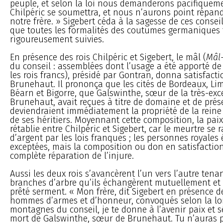
peuple, et selon la loi nous demanderons pacifiquemen
Chilpéric se soumettra, et nous n’aurons point répan
notre frère. » Sigebert céda à la sagesse de ces conseil
que toutes les formalités des coutumes germaniques 
rigoureusement suivies.
En présence des rois Chilpéric et Sigebert, le mâl (
Mâl
du conseil : assemblées dont l’usage a été apporté d
les rois francs), présidé par Gontran, donna satisfacti
Brunehaut. Il prononça que les cités de Bordeaux, Li
Béarn et Bigorre, que Galswinthe, sœur de la très-ex
Brunehaut, avait reçues à titre de domaine et de prés
deviendraient immédiatement la propriété de la rein
de ses héritiers. Moyennant cette composition, la paix
rétablie entre Chilpéric et Sigebert, car le meurtre se r
d’argent par les lois franques ; les personnes royales 
exceptées, mais la composition ou don en satisfaction
complète réparation de l’injure.
Aussi les deux rois s’avancèrent l’un vers l’autre tena
branches d’arbre qu’ils échangèrent mutuellement et 
prêté serment. « Mon frère, dit Sigebert en présence d
hommes d’armes et d’honneur, convoqués selon la loi,
montagnes du conseil, je te donne à l’avenir paix et s
mort de Galswinthe, sœur de Brunehaut. Tu n’auras p