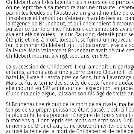
Childebert avait des talents ; les mœurs de ce prince 
on ne reproche à sa mémoire aucune cruauté ; cependa
parmi les leudes de l’Austrasie un grand nombre de 
l’insolence et l’ambition s’étaient manifestées au 
la régence de Brunehaut, et qui cherchaient à recouvr
puissance par le crime. Plusieurs conspirations avaien
avaient été déjouées ; le duc Rauking, détesté pour se
été pris et mis à mort, lorsqu’il se forma un nouveau
but d’éliminer Childebert, qui fut découvert grâce à 
Faileube. Mais vainement Brunehaut avait déjoué cett
Childebert mourut à vingt-sept ans, en 595.
La succession de Childebert II, qui amenait un partage
enfants, amena aussi une guerre contre Clotaire II, et
bataille, livrée à Latofa près de Sens, fut à l’avantag
Mais ce fut le terme des succès de cette femme audaci
elle mourut en 597 au retour de l’expédition, en proi
d’une maladie aiguë, laissant son fils âgé de treize an
Si Brunehaut se réjouit de la mort de sa rivale, malheu
temps de sa propre puissance était passé. C’est ici l’é
la plus difficile à apprécier ; Grégoire de Tours venait 
historiens qui ont repris ses récits ont écrit sous l’in
ennemis de Brunehaut, et ne peuvent mériter de créa
accusé la reine de la mort de Childebert et de celle de