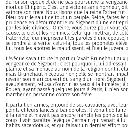
du roi son époux et de ne pas poursuivre la vengeanc
mort de Chilpéric. C’est une victoire sans honneur, dit
vaincre son frère. Nous lisons que la reine Esther fut 
Dieu pour le salut de tout un peuple. Reine, faites écl
prudence en détournant le roi Sigebert d’une entrep
par les lois divines... Ô reine, vous aurez pour vous, d
cause, le ciel et les hommes. Celui qui mettrait de côté
fraternelle, qui mépriserait les paroles d’une épouse, 
se rendre à la vérité, celui-là, tous les prophètes élève
lui, tous les apôtres le maudissent, et Dieu le jugera. 
L’évêque savait toute la part qu’avait Brunehaut aux 
vengeance de Sigebert : c’est pourquoi il lui adressait 
plainte et sa menace au nom de la religion dont il étai
mais Brunehaut n’écouta rien ; elle se montrait impat
revenir son mari couvert du sang d’un frère. Sigeber
aveuglement, refusa d’ouvrir les yeux à la lumière ; à
Rouen, ayant passé quelques jours à Paris, il n’en sor
marcher en personne contre son frère.
Il partait en armes, entouré de ses cavaliers, avec leu
peints et leurs lances à banderolles. Il venait de faire
à la reine et n’avait pas encore franchi les ponts de la 
coup il voit paraître l’évêque Germain qui venait à lui
habits sacerdotaux, et qui faisait un dernier effort p