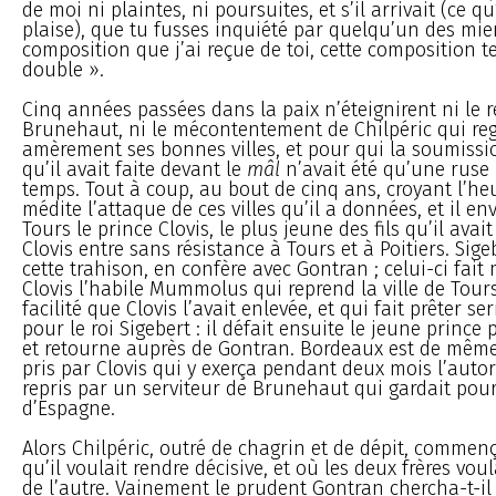
de moi ni plaintes, ni poursuites, et s’il arrivait (ce q
plaise), que tu fusses inquiété par quelqu’un des mie
composition que j’ai reçue de toi, cette composition 
double ».
Cinq années passées dans la paix n’éteignirent ni le 
Brunehaut, ni le mécontentement de Chilpéric qui reg
amèrement ses bonnes villes, et pour qui la soumiss
qu’il avait faite devant le
mâl
n’avait été qu’une ruse
temps. Tout à coup, au bout de cinq ans, croyant l’heu
médite l’attaque de ces villes qu’il a données, et il en
Tours le prince Clovis, le plus jeune des fils qu’il avai
Clovis entre sans résistance à Tours et à Poitiers. Sige
cette trahison, en confère avec Gontran ; celui-ci fait
Clovis l’habile Mummolus qui reprend la ville de Tour
facilité que Clovis l’avait enlevée, et qui fait prêter se
pour le roi Sigebert : il défait ensuite le jeune prince 
et retourne auprès de Gontran. Bordeaux est de même p
pris par Clovis qui y exerça pendant deux mois l’autori
repris par un serviteur de Brunehaut qui gardait pour
d’Espagne.
Alors Chilpéric, outré de chagrin et de dépit, commen
qu’il voulait rendre décisive, et où les deux frères voul
de l’autre. Vainement le prudent Gontran chercha-t-il