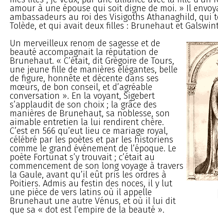
amour à une épouse qui soit digne de moi. » Il envoy
ambassadeurs au roi des Visigoths Athanaghild, qui t
Tolède, et qui avait deux filles : Brunehaut et Galswin
Un merveilleux renom de sagesse et de
beauté accompagnait la réputation de
Brunehaut. « C’était, dit Grégoire de Tours,
une jeune fille de manières élégantes, belle
de figure, honnête et décente dans ses
mœurs, de bon conseil, et d’agréable
conversation ». En la voyant, Sigebert
s’applaudit de son choix ; la grâce des
manières de Brunehaut, sa noblesse, son
aimable entretien la lui rendirent chère.
C’est en 566 qu’eut lieu ce mariage royal,
célébré par les poètes et par les historiens
comme le grand événement de l’époque. Le
poète Fortunat s’y trouvait ; c’était au
commencement de son long voyage à travers
la Gaule, avant qu’il eût pris les ordres à
Poitiers. Admis au festin des noces, il y lut
une pièce de vers latins où il appelle
Brunehaut une autre Vénus, et où il lui dit
que sa « dot est l’empire de la beauté ».