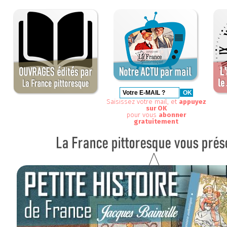
Saisissez votre mail, et
appuyez
sur OK
pour vous
abonner
gratuitement