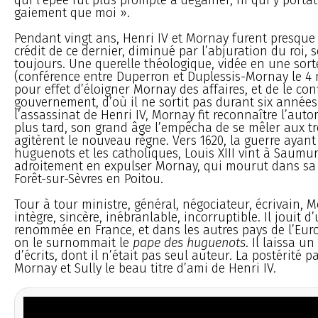
gaiement que moi ».
Pendant vingt ans, Henri IV et Mornay furent presque 
crédit de ce dernier, diminué par l’abjuration du roi, 
toujours. Une querelle théologique, vidée en une sor
(conférence entre Duperron et Duplessis-Mornay le 4 
pour effet d’éloigner Mornay des affaires, et de le co
gouvernement, d’où il ne sortit pas durant six années
l’assassinat de Henri IV, Mornay fit reconnaître l’autor
plus tard, son grand âge l’empêcha de se mêler aux t
agitèrent le nouveau règne. Vers 1620, la guerre ayant 
huguenots et les catholiques, Louis XIII vint à Saumur,
adroitement en expulser Mornay, qui mourut dans sa
Forêt-sur-Sèvres en Poitou.
Tour à tour ministre, général, négociateur, écrivain, 
intègre, sincère, inébranlable, incorruptible. Il jouit 
renommée en France, et dans les autres pays de l’Euro
on le surnommait le
pape des huguenots
. Il laissa 
d’écrits, dont il n’était pas seul auteur. La postérité p
Mornay et Sully le beau titre d’ami de Henri IV.