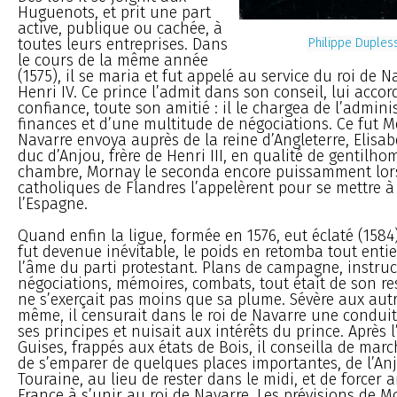
Huguenots, et prit une part
active, publique ou cachée, à
toutes leurs entreprises. Dans
Philippe Duples
le cours de la même année
(1575), il se maria et fut appelé au service du roi de N
Henri IV. Ce prince l’admit dans son conseil, lui accor
confiance, toute son amitié : il le chargea de l’admini
finances et d’une multitude de négociations. Ce fut M
Navarre envoya auprès de la reine d’Angleterre, Elisabe
duc d’Anjou, frère de Henri III, en qualité de gentilh
chambre, Mornay le seconda encore puissamment lor
catholiques de Flandres l’appelèrent pour se mettre à 
l’Espagne.
Quand enfin la ligue, formée en 1576, eut éclaté (1584
fut devenue inévitable, le poids en retomba tout enti
l’âme du parti protestant. Plans de campagne, instruc
négociations, mémoires, combats, tout était de son re
ne s’exerçait pas moins que sa plume. Sévère aux aut
même, il censurait dans le roi de Navarre une conduit
ses principes et nuisait aux intérêts du prince. Après 
Guises, frappés aux états de Bois, il conseilla de marc
de s’emparer de quelques places importantes, de l’Anj
Touraine, au lieu de rester dans le midi, et de forcer ai
France à s’unir au roi de Navarre. Les prévisions de M