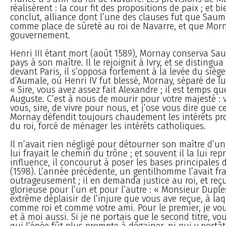
réalisèrent : la cour fit des propositions de paix ; et bi
conclut, alliance dont l’une des clauses fut que Sau
comme place de sûreté au roi de Navarre, et que Morn
gouvernement.
Henri III étant mort (août 1589), Mornay conserva Sau
pays à son maître. Il le rejoignit à Ivry, et se distingua
devant Paris, il s’opposa fortement à la levée du sièg
d’Aumale, où Henri IV fut blessé, Mornay, séparé de lui, 
« Sire, vous avez assez fait Alexandre ; il est temps q
Auguste. C’est à nous de mourir pour votre majesté : v
vous, sire, de vivre pour nous, et j’ose vous dire que c
Mornay défendit toujours chaudement les intérêts pr
du roi, forcé de ménager les intérêts catholiques.
Il n’avait rien négligé pour détourner son maître d’u
lui frayait le chemin du trône ; et souvent il la lui re
influence, il concourut à poser les bases principales d
(1598). L’année précédente, un gentilhomme l’avait fr
outrageusement ; il en demanda justice au roi, et reç
glorieuse pour l’un et pour l’autre : « Monsieur Duples
extrême déplaisir de l’injure que vous ave reçue, à laq
comme roi et comme votre ami. Pour le premier, je vous
et à moi aussi. Si je ne portais que le second titre, v
qui l’épée fût plus prompte à dégainer, ni qui y portât