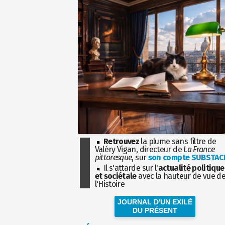
Retrouvez
la plume sans filtre de
Valéry Vigan, directeur de
La France
pittoresque
, sur
son compte SUBSTAC
Il s'attarde sur l'
actualité politique
et sociétale
avec la hauteur de vue d
l'Histoire
JOURNAL D'UN EXILÉ
DU PRÉSENT