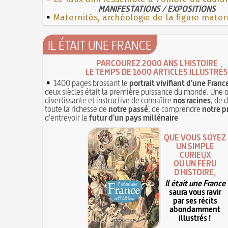
MANIFESTATIONS / EXPOSITIONS
Maternités, archéologie de la figure mater
IL ÉTAIT UNE FRANCE
PARCOUREZ 2000 ANS L'HISTOIRE
LE TEMPS DE 1600 ARTICLES ILLUSTRÉS
1400 pages brossant le
portrait vivifiant d'une Franc
deux siècles était la première puissance du monde. Une 
divertissante et instructive de connaître
nos racines
, de 
toute la richesse de
notre passé
, de comprendre
notre p
d'entrevoir le
futur d'un pays millénaire
QUE VOUS SOYEZ
UN SIMPLE
CURIEUX
OU UN FÉRU
D'HISTOIRE,
Il était une France
saura vous ravir
par ses récits
abondamment
illustrés !