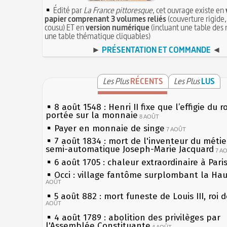
Édité par
La France pittoresque
, cet ouvrage existe en
papier comprenant 3 volumes reliés
(couverture rigide,
cousu) ET en
version numérique
(incluant une table des 
une table thématique cliquables)
►
PRÉSENTATION ET COMMANDE
◄
Les Plus
RÉCENTS
Les Plus
LUS
8 août 1548 : Henri II fixe que l’effigie du r
portée sur la monnaie
8 AOÛT
Payer en monnaie de singe
7 AOÛT
7 août 1834 : mort de l'inventeur du métier
semi-automatique Joseph-Marie Jacquard
7 A
6 août 1705 : chaleur extraordinaire à Pari
Occi : village fantôme surplombant la Ha
AOÛT
5 août 882 : mort funeste de Louis III, roi 
AOÛT
4 août 1789 : abolition des privilèges par
l'Assemblée Constituante
4 AOÛT