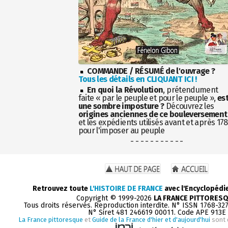
COMMANDE / RÉSUMÉ de l'ouvrage ?
Tous les détails en CLIQUANT ICI !
En quoi la Révolution
, prétendument
faite « par le peuple et pour le peuple »,
es
une sombre imposture ?
Découvrez les
origines anciennes de ce bouleversement
et les expédients utilisés avant et après 17
pour l'imposer au peuple
- - - - - - - - - - -
Retrouvez toute
L'HISTOIRE DE FRANCE
avec l'Encyclopédi
Copyright © 1999-2026
LA FRANCE PITTORES
Tous droits réservés. Reproduction interdite. N° ISSN 1768-32
N° Siret 481 246619 00011. Code APE 913E
La France pittoresque
et
Guide de la France d'hier et d'aujourd'hui
sont 