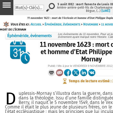
5 août 882 : mort funeste de Louis III
Arrière-arrière-petit-fils de Charlemagne e
Bègue, (…)
[LIRE]
11 novembre 1623 : mort de l’écrivain et homme d’Etat Philippe Dupl
Vous êtes ici :
Accueil
>
Éphéméride, événements
>
Novembre
>
11 nove
mort de l’écrivain
Éphéméride, événements
Les événements du 11 novembre. Pour un jo
événement ayant marqué notre Histoire. Cale
11 novembre 1623 : mort de
et homme d’Etat Philippe
Mornay
Publié / Mis à jour le
VENDREDI
9 NOVEMBRE 2012
Temps de lecture estimé :
D
uplessis-Mornay s’illustra dans la guerre, dans 
dans la théologie. Issu d’une famille distinguée
Berry, il naquit le 5 novembre 1549, dans le Vex
Comme il était le plus jeune de plusieurs frères, on le
l’état ecclésiastique ; mais les principes que lui incu