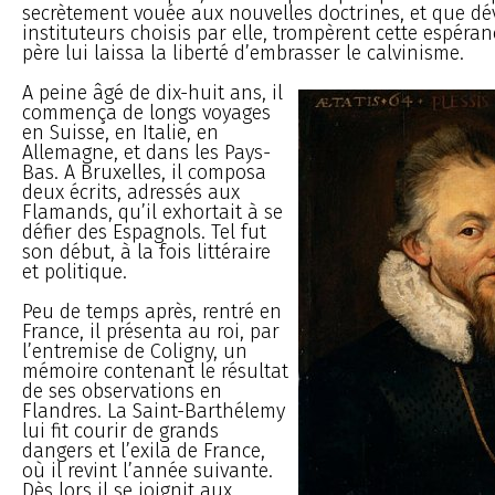
secrètement vouée aux nouvelles doctrines, et que dé
instituteurs choisis par elle, trompèrent cette espéra
père lui laissa la liberté d’embrasser le calvinisme.
A peine âgé de dix-huit ans, il
commença de longs voyages
en Suisse, en Italie, en
Allemagne, et dans les Pays-
Bas. A Bruxelles, il composa
deux écrits, adressés aux
Flamands, qu’il exhortait à se
défier des Espagnols. Tel fut
son début, à la fois littéraire
et politique.
Peu de temps après, rentré en
France, il présenta au roi, par
l’entremise de Coligny, un
mémoire contenant le résultat
de ses observations en
Flandres. La Saint-Barthélemy
lui fit courir de grands
dangers et l’exila de France,
où il revint l’année suivante.
Dès lors il se joignit aux