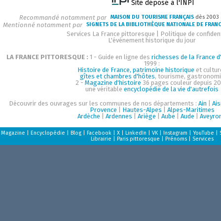
Site déposé à l'INPI
Recommandé notamment par
MAISON DU TOURISME FRANÇAIS
dès 2003
Mentionné notamment par
SIGNETS DE LA BIBLIOTHÈQUE NATIONALE DE FRAN
Services La France pittoresque
|
Politique de confident
L'événement historique du jour
LA FRANCE PITTORESQUE :
1 - Guide en ligne des
richesses de la France d'
1999 :
Histoire de France, patrimoine historique
et cultur
gîtes et chambres d'hôtes
, tourisme, gastronom
2 -
Magazine d'histoire
36 pages couleur depuis 20
une véritable
encyclopédie de la vie d'autrefois
Découvrir des ouvrages sur les communes de nos départements :
Ain
|
Ai
Provence
|
Hautes-Alpes
|
Alpes-Maritimes
Ardèche
|
Ardennes
|
Ariège
|
Aube
|
Aude
|
Aveyro
Magazine
|
Encyclopédie
|
Blog
|
Facebook
|
X
|
LinkedIn
|
VK
|
Instagram
|
YouTube
|
Librairie
|
Paris pittoresque
|
Prénoms
|
Services