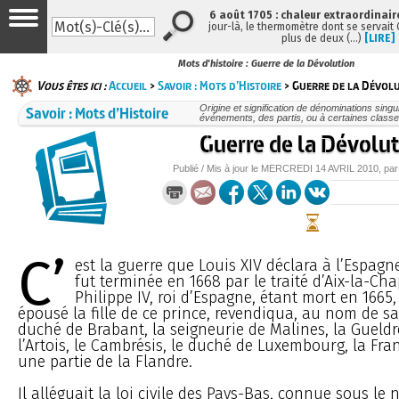
6 août 1705 : chaleur extraordinair
jour-là, le thermomètre dont se servait
plus de deux (…)
[LIRE]
Mots d'histoire : Guerre de la Dévolution
Vous êtes ici :
Accueil
>
Savoir : Mots d’Histoire
> Guerre de la Dévol
Savoir : Mots d’Histoire
Origine et signification de dénominations sing
événements, des partis, ou à certaines classe
Guerre de la Dévolu
Publié / Mis à jour le
MERCREDI
14 AVRIL 2010
, pa
C’
est la guerre que Louis XIV déclara à l’Espagne
fut terminée en 1668 par le traité d’Aix-la-Cha
Philippe IV, roi d’Espagne, étant mort en 1665,
épousé la fille de ce prince, revendiqua, au nom de s
duché de Brabant, la seigneurie de Malines, la Gueldr
l’Artois, le Cambrésis, le duché de Luxembourg, la Fr
une partie de la Flandre.
Il alléguait la loi civile des Pays-Bas, connue sous l