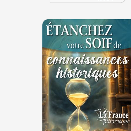
cycliste
1ER JUILLET
30 juin 1559 : Henri II est mortellement ble
coup de lance lors d’un tournoi
30 JUIN
Thérapeutique alcoolique au Moyen Âge
29 J