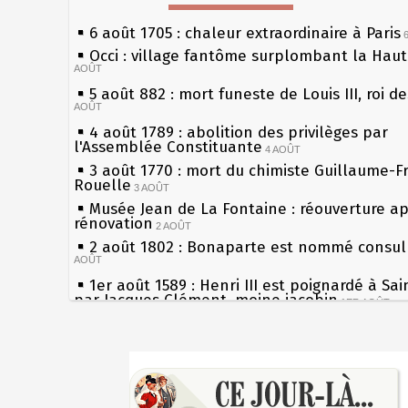
6 août 1705 : chaleur extraordinaire à Paris
Occi : village fantôme surplombant la Hau
AOÛT
5 août 882 : mort funeste de Louis III, roi d
AOÛT
4 août 1789 : abolition des privilèges par
l'Assemblée Constituante
4 AOÛT
3 août 1770 : mort du chimiste Guillaume-F
Rouelle
3 AOÛT
Musée Jean de La Fontaine : réouverture a
rénovation
2 AOÛT
2 août 1802 : Bonaparte est nommé consul 
AOÛT
1er août 1589 : Henri III est poignardé à Sa
par Jacques Clément, moine jacobin
1ER AOÛT
31 juillet 1899 : décret instaurant les moug
boîtes aux lettres en fonte de Léon Mougeot
Sécheresses (Grandes), étés caniculaires à 
30 juillet 1918 : mort d'Auguste Poulain, fo
les siècles
Chocolat Poulain
30 JUILLET
27 mai 1610 : supplice de François Ravaillac
29 juillet 1881 : loi sur la liberté de la pres
du roi Henri IV