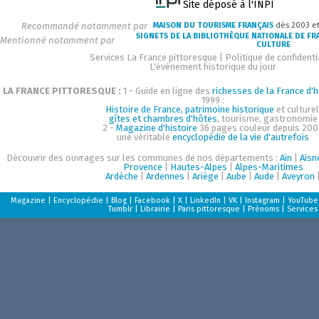
Site déposé à l'INPI
Recommandé notamment par
MAISON DU TOURISME FRANÇAIS
dès 2003 e
SIGNETS DE LA BIBLIOTHÈQUE NATIONALE DE FR
Mentionné notamment par
CULTURE
Services La France pittoresque
|
Politique de confidenti
L'événement historique du jour
LA FRANCE PITTORESQUE :
1 - Guide en ligne des
richesses de la France d'h
1999 :
Histoire de France, patrimoine historique
et culturel
gîtes et chambres d'hôtes
, tourisme, gastronomie
2 -
Magazine d'histoire
36 pages couleur depuis 200
une véritable
encyclopédie de la vie d'autrefois
Découvrir des ouvrages sur les communes de nos départements :
Ain
|
Aisn
Provence
|
Hautes-Alpes
|
Alpes-Maritimes
Ardèche
|
Ardennes
|
Ariège
|
Aube
|
Aude
|
Aveyron
Magazine
|
Encyclopédie
|
Blog
|
Facebook
|
X
|
LinkedIn
|
VK
|
Instagram
|
YouTube
Tumblr
|
Librairie
|
Paris pittoresque
|
Prénoms
|
Services