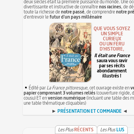
deux siècles était la première puissance du monde. Une oc
divertissante et instructive de connaître
nos racines
, de dé
toute la richesse de
notre passé
, de comprendre
notre pr
d'entrevoir le
futur d'un pays millénaire
QUE VOUS SOYEZ
UN SIMPLE
CURIEUX
OU UN FÉRU
D'HISTOIRE,
Il était une France
saura vous ravir
par ses récits
abondamment
illustrés !
Édité par
La France pittoresque
, cet ouvrage existe en
v
papier comprenant 3 volumes reliés
(couverture rigide, d
cousu) ET en
version numérique
(incluant une table des m
une table thématique cliquables)
►
PRÉSENTATION ET COMMANDE
◄
Les Plus
RÉCENTS
Les Plus
LUS