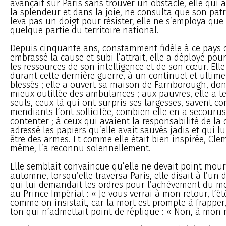
avançait sur Paris sans trouver un obstacle, elle qui 
la splendeur et dans la joie, ne consulta que son patr
leva pas un doigt pour résister, elle ne s’employa qu
quelque partie du territoire national.
Depuis cinquante ans, constamment fidèle à ce pays d
embrassé la cause et subi l’attrait, elle a déployé pour
les ressources de son intelligence et de son cœur. Elle 
durant cette dernière guerre, à un continuel et ultime
blessés ; elle a ouvert sa maison de Farnborough, dont 
mieux outillée des ambulances ; aux pauvres, elle a t
seuls, ceux-là qui ont surpris ses largesses, savent c
mendiants l’ont sollicitée, combien elle en a secourus
contenter ; à ceux qui avaient la responsabilité de la 
adressé les papiers qu’elle avait sauvés jadis et qui l
être des armes. Et comme elle était bien inspirée, Cle
même, l’a reconnu solennellement.
Elle semblait convaincue qu’elle ne devait point mour
automne, lorsqu’elle traversa Paris, elle disait à l’un 
qui lui demandait les ordres pour l’achèvement du 
au Prince Impérial : « Je vous verrai à mon retour, l’ét
comme on insistait, car la mort est prompte à frapper, 
ton qui n’admettait point de réplique : « Non, à mon r