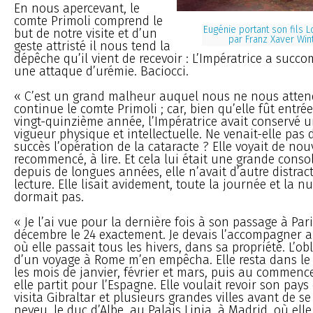
En nous apercevant, le
comte Primoli comprend le
Eugénie portant son fils 
but de notre visite et d’un
par Franz Xaver Win
geste attristé il nous tend la
dépêche qu’il vient de recevoir : L’Impératrice a succ
une attaque d’urémie. Baciocci.
« C’est un grand malheur auquel nous ne nous atten
continue le comte Primoli ; car, bien qu’elle fût entré
vingt-quinzième année, l’Impératrice avait conservé 
vigueur physique et intellectuelle. Ne venait-elle pas 
succès l’opération de la cataracte ? Elle voyait de nouv
recommencé, à lire. Et cela lui était une grande consol
depuis de longues années, elle n’avait d’autre distrac
lecture. Elle lisait avidement, toute la journée et la nu
dormait pas.
« Je l’ai vue pour la dernière fois à son passage à Par
décembre le 24 exactement. Je devais l’accompagner a
où elle passait tous les hivers, dans sa propriété. L’ob
d’un voyage à Rome m’en empêcha. Elle resta dans le
les mois de janvier, février et mars, puis au commenc
elle partit pour l’Espagne. Elle voulait revoir son pays 
visita Gibraltar et plusieurs grandes villes avant de s
neveu, le duc d’Albe, au Palais Linia, à Madrid, où elle