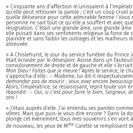
« Cinquante ans d’affection m’unissaient à l’Impératri
qu’elle peut retrouver la parole ; c’est un coup cruel 
quelle délivrance pour cette admirable femme ! Vous 
personne ne sait tout ce qu’elle a souffert et avec q
résignation. C’était une grande âme, une grande âme 
elle puisait dans ses sentiments religieux la force de 
plaindre et sans faiblir les outrages et les malheurs d
abreuvée.
« A Chislehurst, le jour du service funèbre du Prince i
était écrasée par le désespoir. Assise dans un fauteuil,
convulsivement de droite et de gauche et elle s’écriait
Mon Dieu ! Faites que je meure !
Après le service, le c
s’approcha d’elle : –
Madame
, lui dit-il respectueuse
demandez pas de mourir ; vous avez encore beaucoup 
Alors, l’Impératrice, se resaisissant, reprit toute son é
répondit : –
Oui, si c’est pour faire le bien, Seigneur,
ans !
« J’étais auprès d’elle. J’ai entendu ses paroles comme
vôtres. Mais que puis-je vous dire encore ? Dans la 
plonge cet événement, tous mes souvenirs s’en vont à l
me
de nouveau, les yeux de M
Carette se remplissent d