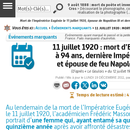
9 août 1888 : mort du poète et inve
Cros
> Découvrant le phonographe, con
réalisation de la photographie (
Mort de l'Impératrice Eugénie le 11 juillet 1920, épouse de Napoléon III et de
Vous êtes ici :
Accueil
>
Événements marquants
> 11 juillet 1920 : mor
Événements marquants
Evénements ayant marqué le passé et la petite
France. Faits marquants d’autrefois.
11 juillet 1920 : mort d
à 94 ans, dernière Impé
et épouse de feu Napolé
(D’après « Le Gaulois » du 12 juillet 1
Publié / Mis à jour le
LUNDI
19 DÉCEMBRE 2011
, pa
Temps de lecture estimé : 4
Au lendemain de la mort de l’Impératrice Eug
le 11 juillet 1920, l’académicien Frédéric Masso
portrait d’
une femme qui, ayant entamé sa qu
quinzième année
après avoir affronté désastre