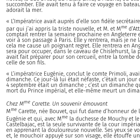
succomber. Elle avait tenu à faire ce voyage en bateau,
adorait la mer.
« L’Impératrice avait auprès d’elle son fidèle secrétaire
me
par qui j’ai appris la triste nouvelle, et M. et M
d’Att
comptait rentrer la semaine prochaine en Angleterre et
voir à son passage à Paris. Elle y rentrera, mais je ne l
cela me cause un poignant regret. Elle rentrera en Ang
sera pour occuper, dans le caveau de Chislehurst, la p
avait fait préparer pour son cercueil, entre la tombe 
celle de son fils.
« L’impératrice Eugénie, conclut le comte Primoli, avai
dimanche. Ce jour-là lui était néfaste, c’était un jour
4 septembre était un dimanche ; c’est un dimanche qu’
mort du Prince impérial, et elle-même meurt un dima
me
Chez M
Carette. Un souvenir émouvant
me
M
Carette, née Bouvet, qui fut dame d’honneur de l
me
Eugénie et qui, avec M
la duchesse de Mouchy et le
Castelbajac, est la seule survivante de la cour impérial
en apprenant la douloureuse nouvelle. Ses yeux se vo
et, le mouchoir appuyé sur son visage, elle étouffe un