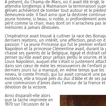
A présent, du Champ-de-Mars, où il avait été érigé, le
attendra longtemps à Malmaison la terminaison suprê
gélives achèveront de tomber tout autour et le piédes
demeurera vide. Il faut ainsi que la destinée continue
jeune homme, si beau, si noble, si profondément aimé,
périt comme la chair, mais dont on n’arrachera pas l
mémoires à jamais dévouées.
L’Impératrice avait trouvé à cultiver la race des Bonap
derniers rejetons, un intérêt, une affection, peut-on d
passion ? La jeune Princesse qui fut le premier enfan
Napoléon et la princesse Clémentine avait, durant la g
chassé ses parents de la Belgique, égayé et distrait cel
penser qu’elle avait pour jamais perdu le sourire, et l
Louis Napoléon, auquel elle s’était si justement attach
dans son cœur de mère les ressouvenirs de l’enfant p
derniers jours lui a manqué, en même temps que les
neveu, le comte Primoli, qui lui avait consacré une pa
existence, elle a trouvé près du duc d’Albe et de ses 
une communion d’âmes dans l’amour de la France et 
dévotion de la victoire.
Ainsi disparaît-elle alors
que la tache imprimée en
1870 sur l’écusson de la