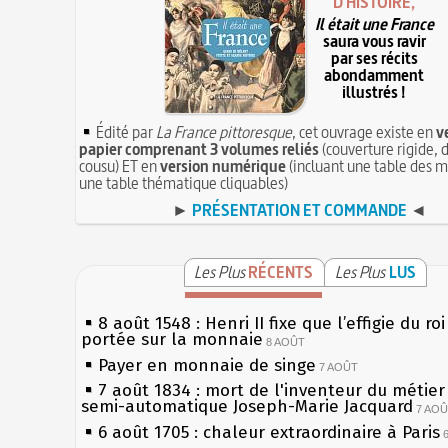
D'HISTOIRE,
Il était une France
saura vous ravir
par ses récits
abondamment
illustrés !
Édité par
La France pittoresque
, cet ouvrage existe en
v
papier comprenant 3 volumes reliés
(couverture rigide, d
cousu) ET en
version numérique
(incluant une table des m
une table thématique cliquables)
►
PRÉSENTATION ET COMMANDE
◄
Les Plus
RÉCENTS
Les Plus
LUS
8 août 1548 : Henri II fixe que l’effigie du ro
portée sur la monnaie
8 AOÛT
Payer en monnaie de singe
7 AOÛT
7 août 1834 : mort de l'inventeur du métier 
semi-automatique Joseph-Marie Jacquard
7 AO
6 août 1705 : chaleur extraordinaire à Paris