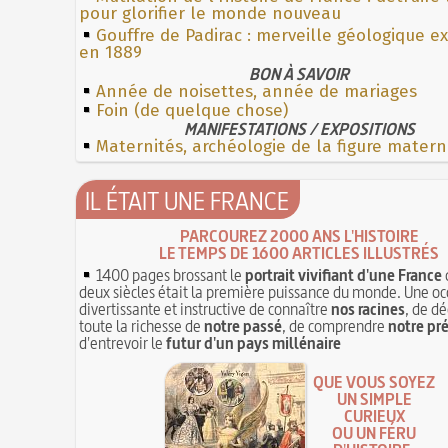
pour glorifier le monde nouveau
Gouffre de Padirac : merveille géologique e
en 1889
BON À SAVOIR
Année de noisettes, année de mariages
Foin (de quelque chose)
MANIFESTATIONS / EXPOSITIONS
Maternités, archéologie de la figure matern
IL ÉTAIT UNE FRANCE
PARCOUREZ 2000 ANS L'HISTOIRE
LE TEMPS DE 1600 ARTICLES ILLUSTRÉS
1400 pages brossant le
portrait vivifiant d'une France
deux siècles était la première puissance du monde. Une oc
divertissante et instructive de connaître
nos racines
, de dé
toute la richesse de
notre passé
, de comprendre
notre pr
d'entrevoir le
futur d'un pays millénaire
QUE VOUS SOYEZ
UN SIMPLE
CURIEUX
OU UN FÉRU