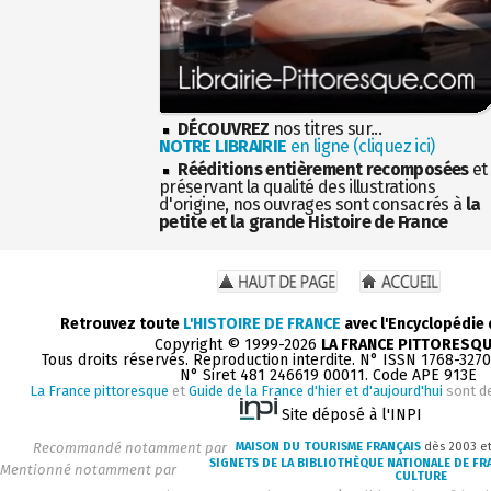
DÉCOUVREZ
nos titres sur...
NOTRE LIBRAIRIE
en ligne (cliquez ici)
Rééditions entièrement recomposées
et
préservant la qualité des illustrations
d'origine, nos ouvrages sont consacrés à
la
petite et la grande Histoire de France
Retrouvez toute
L'HISTOIRE DE FRANCE
avec l'Encyclopédie
Copyright © 1999-2026
LA FRANCE PITTORESQ
Tous droits réservés. Reproduction interdite. N° ISSN 1768-327
N° Siret 481 246619 00011. Code APE 913E
La France pittoresque
et
Guide de la France d'hier et d'aujourd'hui
sont d
Site déposé à l'INPI
Recommandé notamment par
MAISON DU TOURISME FRANÇAIS
dès 2003 e
SIGNETS DE LA BIBLIOTHÈQUE NATIONALE DE FR
Mentionné notamment par
CULTURE