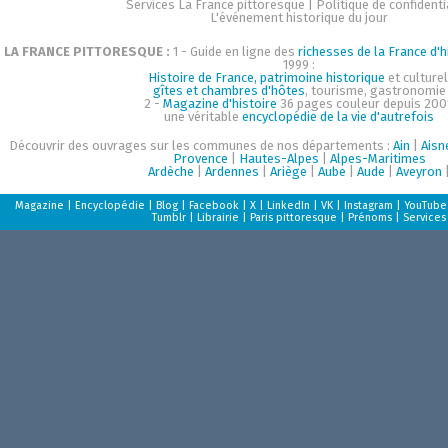
Services La France pittoresque
|
Politique de confidenti
L'événement historique du jour
LA FRANCE PITTORESQUE :
1 - Guide en ligne des
richesses de la France d'h
1999 :
Histoire de France, patrimoine historique
et culturel
gîtes et chambres d'hôtes
, tourisme, gastronomie
2 -
Magazine d'histoire
36 pages couleur depuis 200
une véritable
encyclopédie de la vie d'autrefois
Découvrir des ouvrages sur les communes de nos départements :
Ain
|
Aisn
Provence
|
Hautes-Alpes
|
Alpes-Maritimes
Ardèche
|
Ardennes
|
Ariège
|
Aube
|
Aude
|
Aveyron
Magazine
|
Encyclopédie
|
Blog
|
Facebook
|
X
|
LinkedIn
|
VK
|
Instagram
|
YouTube
Tumblr
|
Librairie
|
Paris pittoresque
|
Prénoms
|
Services