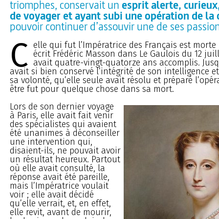
triomphes, conservait un
esprit alerte, curieu
de voyager et ayant subi une opération de la 
pouvoir continuer d’assouvir une de ses passions 
C
elle qui fut l’Impératrice des Français est morte
écrit Frédéric Masson dans Le Gaulois du 12 juille
avait quatre-vingt-quatorze ans accomplis. Jusqu
avait si bien conservé l’intégrité de son intelligence e
sa volonté, qu’elle seule avait résolu et préparé l’opé
être fut pour quelque chose dans sa mort.
Lors de son dernier voyage
à Paris, elle avait fait venir
des spécialistes qui avaient
été unanimes à déconseiller
une intervention qui,
disaient-ils, ne pouvait avoir
un résultat heureux. Partout
où elle avait consulté, la
réponse avait été pareille,
mais l’Impératrice voulait
voir ; elle avait décidé
qu’elle verrait, et, en effet,
elle revit, avant de mourir,