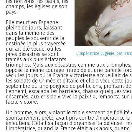
les horizons, les palais, les
champs, les églises de son
pays.
Elle meurt en Espagne
pleine de jours, laissant
dans la mémoire des
peuples le souvenir de la
destinée la plus traversée
qui ait été vécue, où les
pires désastres se sont
L’Impératrice Eugénie, par Fran
tramés aux plus éclatants
triomphes. Mais aux désastres comme aux triomphes, 
opposé le même courage intrépide et une pareille forc
vécu les jours où la France victorieuse accueillait de
les soldats de Crimée et d’Italie et elle a vécu cette j
septembre où une poignée de politiciens, profitant de 
l’ennemi, escalada les barrières, chassa quelques vieu
désarmés, aux cris de « Vive la paix ! », remporta su
facile victoire.
Un homme, alors, violant le triple serment de fidélité q
spontanément prêté, avait pris contre l’Impératrice la
émeutiers. C’était sa façon d’organiser ta défense ; ma
l’Impératrice, quand la France était aux abois, quand