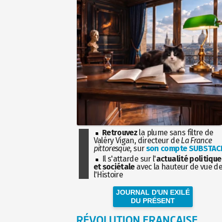
Retrouvez
la plume sans filtre de
Valéry Vigan, directeur de
La France
pittoresque
, sur
son compte SUBSTAC
Il s'attarde sur l'
actualité politique
et sociétale
avec la hauteur de vue d
l'Histoire
JOURNAL D'UN EXILÉ
DU PRÉSENT
RÉVOLUTION FRANÇAISE