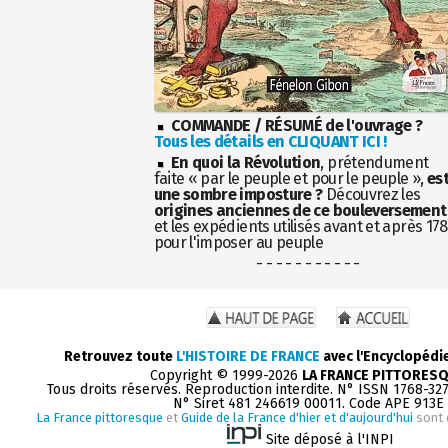
COMMANDE / RÉSUMÉ de l'ouvrage ?
Tous les détails en CLIQUANT ICI !
En quoi la Révolution
, prétendument
faite « par le peuple et pour le peuple »,
es
une sombre imposture ?
Découvrez les
origines anciennes de ce bouleversement
et les expédients utilisés avant et après 17
pour l'imposer au peuple
- - - - - - - - - - -
Retrouvez toute
L'HISTOIRE DE FRANCE
avec l'Encyclopédi
Copyright © 1999-2026
LA FRANCE PITTORES
Tous droits réservés. Reproduction interdite. N° ISSN 1768-32
N° Siret 481 246619 00011. Code APE 913E
La France pittoresque
et
Guide de la France d'hier et d'aujourd'hui
sont 
Site déposé à l'INPI