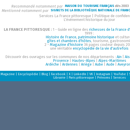
Recommandé notamment par
MAISON DU TOURISME FRANÇAIS
dès 2003
Mentionné notamment par
SIGNETS DE LA BIBLIOTHÈQUE NATIONALE DE FRAN
Services La France pittoresque
|
Politique de confident
L'événement historique du jour
LA FRANCE PITTORESQUE :
1 - Guide en ligne des
richesses de la France d'
1999 :
Histoire de France, patrimoine historique
et cultur
gîtes et chambres d'hôtes
, tourisme, gastronom
2 -
Magazine d'histoire
36 pages couleur depuis 20
une véritable
encyclopédie de la vie d'autrefois
Découvrir des ouvrages sur les communes de nos départements :
Ain
|
Ai
Provence
|
Hautes-Alpes
|
Alpes-Maritimes
Ardèche
|
Ardennes
|
Ariège
|
Aube
|
Aude
|
Aveyro
Magazine
|
Encyclopédie
|
Blog
|
Facebook
|
X
|
LinkedIn
|
VK
|
Instagram
|
YouTube
|
Librairie
|
Paris pittoresque
|
Prénoms
|
Services