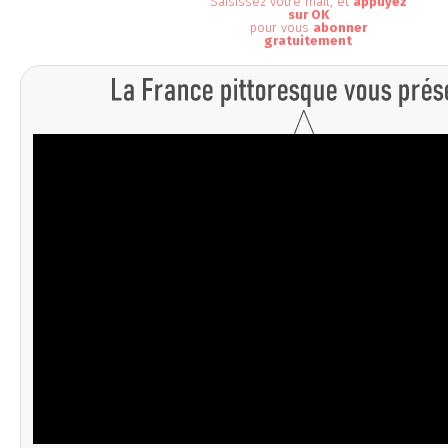
Saisissez votre mail, et
appuyez
sur OK
pour vous
abonner
gratuitement