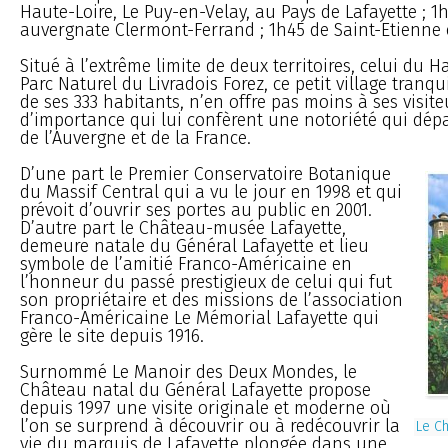
Haute-Loire, Le Puy-en-Velay, au Pays de Lafayette ; 1h
auvergnate Clermont-Ferrand ; 1h45 de Saint-Etienne 
Situé à l’extrême limite de deux territoires, celui du H
Parc Naturel du Livradois Forez, ce petit village tranquil
de ses 333 habitants, n’en offre pas moins à ses visite
d’importance qui lui confèrent une notoriété qui dépa
de l’Auvergne et de la France.
D’une part le Premier Conservatoire Botanique
du Massif Central qui a vu le jour en 1998 et qui
prévoit d’ouvrir ses portes au public en 2001.
D’autre part le Château-musée Lafayette,
demeure natale du Général Lafayette et lieu
symbole de l’amitié Franco-Américaine en
l’honneur du passé prestigieux de celui qui fut
son propriétaire et des missions de l’association
Franco-Américaine Le Mémorial Lafayette qui
gère le site depuis 1916.
Surnommé Le Manoir des Deux Mondes, le
Château natal du Général Lafayette propose
depuis 1997 une visite originale et moderne où
l’on se surprend à découvrir ou à redécouvrir la
Le C
vie du marquis de Lafayette plongée dans une