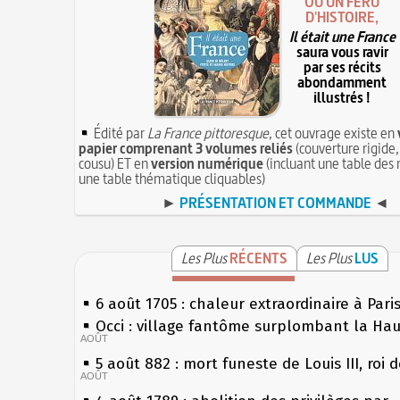
OU UN FÉRU
D'HISTOIRE,
Il était une France
saura vous ravir
par ses récits
abondamment
illustrés !
Édité par
La France pittoresque
, cet ouvrage existe en
papier comprenant 3 volumes reliés
(couverture rigide,
cousu) ET en
version numérique
(incluant une table des 
une table thématique cliquables)
►
PRÉSENTATION ET COMMANDE
◄
Les Plus
RÉCENTS
Les Plus
LUS
6 août 1705 : chaleur extraordinaire à Pari
Occi : village fantôme surplombant la Ha
AOÛT
5 août 882 : mort funeste de Louis III, roi 
AOÛT