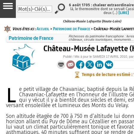
6 août 1705 : chaleur extraordinaire
là, le thermomètre dont se servait Cass
deux (…)
[LIRE]
Château-Musée Lafayette (Haute-Loire)
Vous êtes ici :
Accueil
>
Patrimoine de France
> Château-Musée Lafayet
Patrimoine de France
Richesses du patrimoine francophone : livre
châteaux, circuits touristiques, monuments...
Château-Musée Lafayette (
Publié / Mis à jour le
SAMEDI
17 AVRIL 2010
, pa
Temps de lecture estimé :
L
e petit village de Chavaniac, baptisé depuis la R
Chavaniac-Lafayette en l’honneur de l’illustre G
qui y vécut il y a bientôt deux siècles et demi, es
versant ensoleillée et lumineux des Monts du Velay.
Son altitude étagée de 700 à 750 m d’altitude lui don
horizon allant du Puy de Dôme au Cézallier en passan
lui vaut un climat particulièrement tonique et favora
asthmatiques. 40 minutes suffisent pour se rendre de 