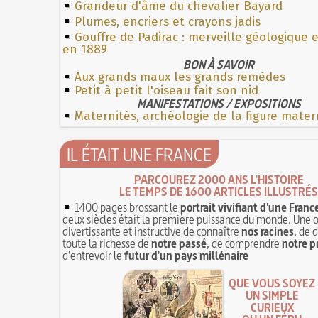
Grandeur d'âme du chevalier Bayard
Plumes, encriers et crayons jadis
Gouffre de Padirac : merveille géologique 
en 1889
BON À SAVOIR
Aux grands maux les grands remèdes
Petit à petit l'oiseau fait son nid
MANIFESTATIONS / EXPOSITIONS
Maternités, archéologie de la figure mater
IL ÉTAIT UNE FRANCE
PARCOUREZ 2000 ANS L'HISTOIRE
LE TEMPS DE 1600 ARTICLES ILLUSTRÉS
1400 pages brossant le
portrait vivifiant d'une Franc
deux siècles était la première puissance du monde. Une 
divertissante et instructive de connaître
nos racines
, de 
toute la richesse de
notre passé
, de comprendre
notre p
d'entrevoir le
futur d'un pays millénaire
QUE VOUS SOYEZ
UN SIMPLE
CURIEUX