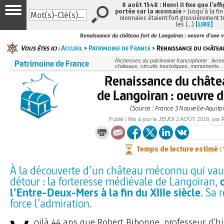
8 août 1548 : Henri II fixe que l’eff
portée sur la monnaie
> Jusqu’à la fin
monnaies étaient fort grossièrement tr
les (…)
[LIRE]
Renaissance du château fort de Langoiran : oeuvre d'une v
Vous êtes ici :
Accueil
>
Patrimoine de France
> Renaissance du château
Patrimoine de France
Richesses du patrimoine francophone : livre
châteaux, circuits touristiques, monuments...
Renaissance du châte
de Langoiran : oeuvre d
(Source : France 3 Nouvelle-Aquita
Publié / Mis à jour le
JEUDI
2 AOÛT 2018
, par
Temps de lecture estimé :
À la découverte d’un château méconnu qui vau
détour : la forteresse médiévale de Langoiran,
l’Entre-Deux-Mers à la fin du XIIIe siècle
. Sa 
force l’admiration.
oilà 44 ans que Robert Bibonne, professeur d’his