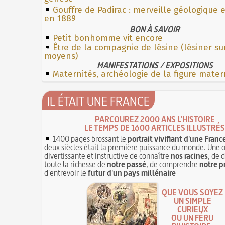
Gouffre de Padirac : merveille géologique 
en 1889
BON À SAVOIR
Petit bonhomme vit encore
Être de la compagnie de lésine (lésiner su
moyens)
MANIFESTATIONS / EXPOSITIONS
Maternités, archéologie de la figure mater
IL ÉTAIT UNE FRANCE
PARCOUREZ 2000 ANS L'HISTOIRE
LE TEMPS DE 1600 ARTICLES ILLUSTRÉS
1400 pages brossant le
portrait vivifiant d'une Franc
deux siècles était la première puissance du monde. Une 
divertissante et instructive de connaître
nos racines
, de 
toute la richesse de
notre passé
, de comprendre
notre p
d'entrevoir le
futur d'un pays millénaire
QUE VOUS SOYEZ
UN SIMPLE
CURIEUX
OU UN FÉRU