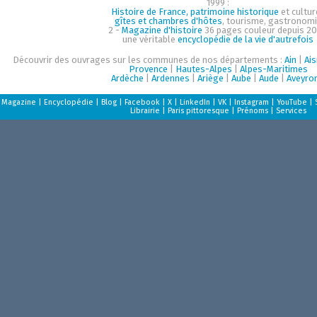
1999 :
Histoire de France, patrimoine historique
et cultur
gîtes et chambres d'hôtes
, tourisme, gastronom
2 -
Magazine d'histoire
36 pages couleur depuis 20
une véritable
encyclopédie de la vie d'autrefois
Découvrir des ouvrages sur les communes de nos départements :
Ain
|
Ai
Provence
|
Hautes-Alpes
|
Alpes-Maritimes
Ardèche
|
Ardennes
|
Ariège
|
Aube
|
Aude
|
Aveyro
Magazine
|
Encyclopédie
|
Blog
|
Facebook
|
X
|
LinkedIn
|
VK
|
Instagram
|
YouTube
|
Librairie
|
Paris pittoresque
|
Prénoms
|
Services