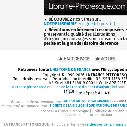
DÉCOUVREZ
nos titres sur...
NOTRE LIBRAIRIE
en ligne (cliquez ici)
Rééditions entièrement recomposées
e
préservant la qualité des illustrations
d'origine, nos ouvrages sont consacrés à
la
petite et la grande Histoire de France
Retrouvez toute
L'HISTOIRE DE FRANCE
avec l'Encyclopédi
Copyright © 1999-2026
LA FRANCE PITTORES
Tous droits réservés. Reproduction interdite. N° ISSN 1768-32
N° Siret 481 246619 00011. Code APE 913E
La France pittoresque
et
Guide de la France d'hier et d'aujourd'hui
sont 
Site déposé à l'INPI
Recommandé notamment par
MAISON DU TOURISME FRANÇAIS
dès 2003
Mentionné notamment par
SIGNETS DE LA BIBLIOTHÈQUE NATIONALE DE FRAN
Services La France pittoresque
|
Politique de confident
L'événement historique du jour
LA FRANCE PITTORESQUE :
1 - Guide en ligne des
richesses de la France d'