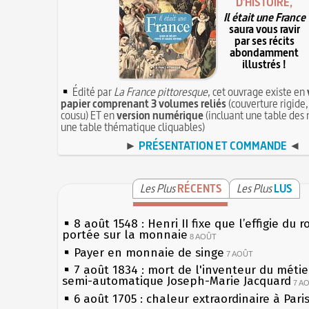
D'HISTOIRE,
Il était une France
saura vous ravir
par ses récits
abondamment
illustrés !
Édité par
La France pittoresque
, cet ouvrage existe en
papier comprenant 3 volumes reliés
(couverture rigide,
cousu) ET en
version numérique
(incluant une table des 
une table thématique cliquables)
►
PRÉSENTATION ET COMMANDE
◄
Les Plus
RÉCENTS
Les Plus
LUS
8 août 1548 : Henri II fixe que l’effigie du r
portée sur la monnaie
8 AOÛT
Payer en monnaie de singe
7 AOÛT
7 août 1834 : mort de l'inventeur du métier
semi-automatique Joseph-Marie Jacquard
7 A
6 août 1705 : chaleur extraordinaire à Pari