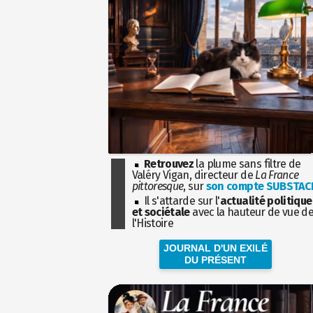
Retrouvez
la plume sans filtre de
Valéry Vigan, directeur de
La France
pittoresque
, sur
son compte SUBSTAC
Il s'attarde sur l'
actualité politique
et sociétale
avec la hauteur de vue d
l'Histoire
JOURNAL D'UN EXILÉ
DU PRÉSENT