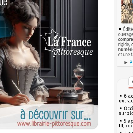
Édité
ouvrage
compren
rigide, 
numéri
et une 
►
P
6 a
extrao
Occi
surpl
5 a
III, r