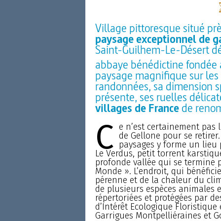
Village pittoresque situé pr
paysage exceptionnel de ga
Saint-Guilhem-Le-Désert dé
abbaye bénédictine fondée 
paysage magnifique sur les 
randonnées, sa dimension spi
présente, ses ruelles délicate
villages de France
de reno
C
e n’est certainement pas l
de Gellone pour se retirer
paysages y forme un lieu 
Le Verdus, petit torrent karstiqu
profonde vallée qui se termine p
Monde ». L’endroit, qui bénéficie
pérenne et de la chaleur du clim
de plusieurs espèces animales e
répertoriées et protégées par d
d’Intérêt Ecologique Floristique
Garrigues Montpelliéraines et Go