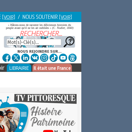
E
/ NOUS SOUTENIR
[VOIR]
[VOIR]
« Hâtons-nous de raconter les délicieuses histoires du
peuple avant qu'il ne les ait oubliées »
(C. Nodier, 1840)
NOUS REJOINDRE SUR...
ir
LIBRAIRIE
Il était une France