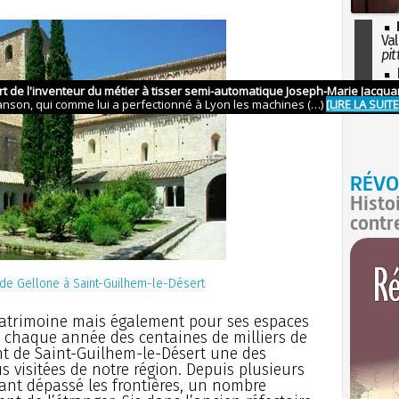
Val
pit
I
so
l'H
RÉVO
Histo
contr
 de Gellone à Saint-Guilhem-le-Désert
e patrimoine mais également pour ses espaces
re chaque année des centaines de milliers de
nt de Saint-Guilhem-le-Désert une des
us visitées de notre région. Depuis plusieurs
yant dépassé les frontières, un nombre