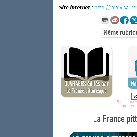
Site internet :
http://www.saint-
Même rubriq
Saisissez v
pour vo