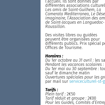
l’accueil. Ils sont donnés par
différentes associations culturel
Les amis de Saint-Guilhem
,
La
Camerata Mediterranea
,
Le Dése
imaginaire
, l’
Association des am
de Saint-Jacques en Languedoc-
Roussillon
.
Des visites libres ou guidées
peuvent être organisées pour
différents publics. Prix spécial 
Offices de Tourisme.
Horaires :
Du 1er octobre au 31 avril :
les s
Pendant les vacances scolaires :
Du 1er mai au 30 septembre :
tou
sauf le dimanche matin
Ouvertures spéciales pour les gr
par mail sur
serviceculturel-st
Tarifs :
Plein tarif :
2€50
Tarif réduit et groupe :
2€00
Pour les Guides, Comités d’Entrep