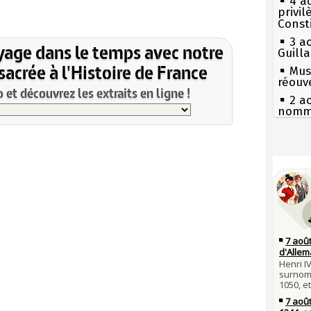
4 a
privi
Const
3 a
yage dans le temps avec notre
Guill
acrée à l'Histoire de France
Mus
réouv
et découvrez les extraits en ligne !
2 a
nommé
1er 
poign
Cléme
Séc
canicu
31 j
les m
27 
en fo
Ravail
30 j
Pie
Poula
mous
Poula
Qui
29 j
Tout
la pr
atten
28 j
Fran
Robes
mort 
compl