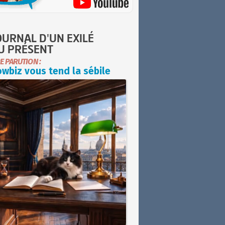
OURNAL D'UN EXILÉ
U PRÉSENT
E PARUTION :
wbiz vous tend la sébile