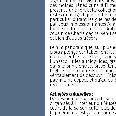
significatif de ces visiteurs prov
des moines Bénédictins, à l’inté
présente une fort belle collecti
restes du magnifique cloître à de
particulier durant les guerres de
par deux impressionnantes Anast
tombeau du fondateur de l’Abba
cousin de Charlemagne, venu se 
et bien d’autres trésors.
Le film panoramique, sur plusie
cloître
plonge véritablement les 
mouvementée de ce lieu, depuis
l’Unesco. Et les audioguides, gra
dans le prix d’entrée, présentent
l’église et du cloître. En somme
véritablement de découvrir l’his
patrimoine dépecé et qu’aujourd
reconstituer...
Activités culturelles :
De très nombreux concerts sont
organisés à l’intérieur du Musé
cours de la saison culturelle, d
le programme est communiqué 