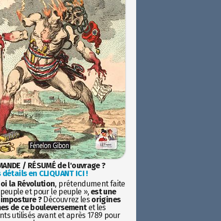
ANDE / RÉSUMÉ de l'ouvrage ?
 détails en CLIQUANT ICI !
oi la Révolution
, prétendument faite
 peuple et pour le peuple »,
est une
imposture ?
Découvrez les
origines
es de ce bouleversement
et les
ts utilisés avant et après 1789 pour