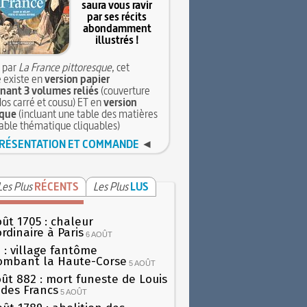
saura vous ravir
par ses récits
abondamment
illustrés !
 par
La France pittoresque
, cet
 existe en
version papier
ant 3 volumes reliés
(couverture
dos carré et cousu) ET en
version
que
(incluant une table des matières
table thématique cliquables)
RÉSENTATION ET COMMANDE
◄
Les Plus
RÉCENTS
Les Plus
LUS
oût 1705 : chaleur
rdinaire à Paris
6 AOÛT
 : village fantôme
ombant la Haute-Corse
5 AOÛT
oût 882 : mort funeste de Louis
oi des Francs
5 AOÛT