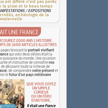
ui est différé n'est pas perdu
e la pluie et le beau temps
NIFESTATIONS / EXPOSITIONS
rnités, archéologie de la
 maternelle
TAIT UNE FRANCE
RCOUREZ 2000 ANS L'HISTOIRE
MPS DE 1600 ARTICLES ILLUSTRÉS
pages brossant le
portrait vivifiant
rance
qui voici deux siècles était la
e puissance du monde. Une occasion
sante et instructive de connaître
nos
, de découvrir toute la richesse de
assé
, de comprendre
notre présent
et
oir le
futur d'un pays millénaire
QUE VOUS SOYEZ
UN SIMPLE
CURIEUX
OU UN FÉRU
D'HISTOIRE,
Il était une France