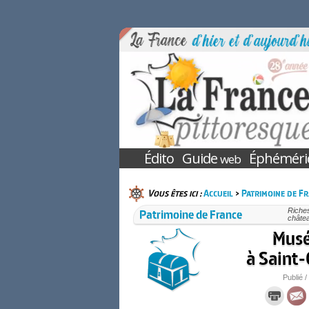
Édito
Guide
Éphéméri
web
Vous êtes ici :
Accueil
>
Patrimoine de F
Patrimoine de France
Riches
châtea
Musé
à Saint
Publié /