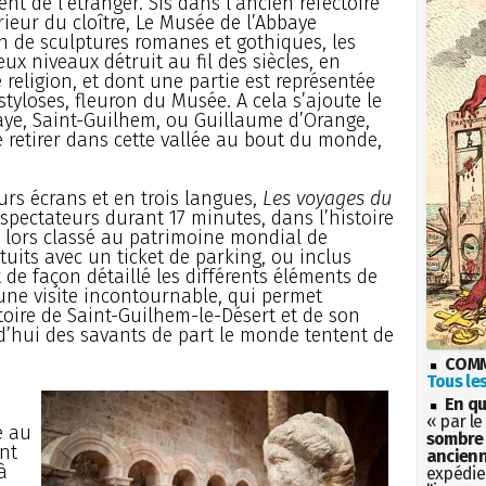
ient de l’étranger. Sis dans l’ancien réfectoire
rieur du cloître, Le Musée de l’Abbaye
on de sculptures romanes et gothiques, les
ux niveaux détruit au fil des siècles, en
 religion, et dont une partie est représentée
yloses, fleuron du Musée. A cela s’ajoute le
ye, Saint-Guilhem, ou Guillaume d’Orange,
retirer dans cette vallée au bout du monde,
urs écrans et en trois langues,
Les voyages du
spectateurs durant 17 minutes, dans l’histoire
 lors classé au patrimoine mondial de
tuits avec un ticket de parking, ou inclus
 de façon détaillé les différents éléments de
 une visite incontournable, qui permet
toire de Saint-Guilhem-le-Désert et de son
’hui des savants de part le monde tentent de
COMM
Tous les
En qu
« par le
e au
sombre 
ont
ancienn
à
expédien