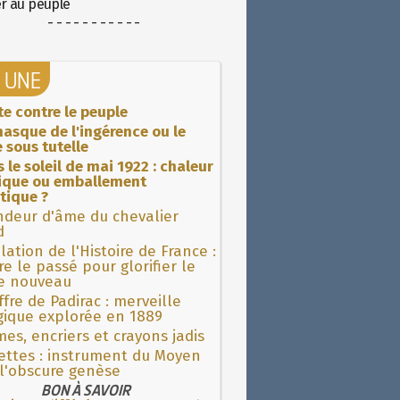
er au peuple
- - - - - - - - - - -
A UNE
ite contre le peuple
asque de l'ingérence ou le
 sous tutelle
 le soleil de mai 1922 : chaleur
rique ou emballement
tique ?
ndeur d'âme du chevalier
d
lation de l'Histoire de France :
re le passé pour glorifier le
 nouveau
fre de Padirac : merveille
gique explorée en 1889
es, encriers et crayons jadis
ettes : instrument du Moyen
l'obscure genèse
BON À SAVOIR