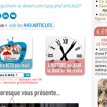
Ce q
guilhem-le-desert.com/spip.php?article227
Fair
MA
Mate
figure
ue >
voir les
443 ARTICLES
IL É
PA
LE TE
1400 
d'une F
premièr
divertis
racines
notre p
d'entrev
otre mail, et
appuyez sur OK
us
abonner gratuitement