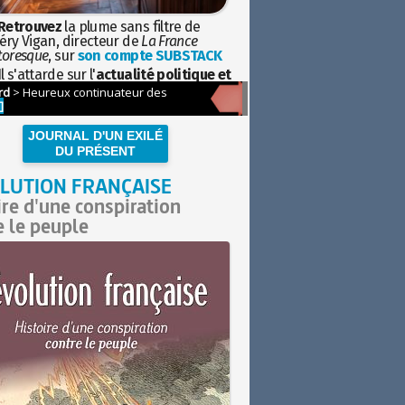
Retrouvez
la plume sans filtre de
éry Vigan, directeur de
La France
toresque
, sur
son compte SUBSTACK
l s'attarde sur l'
actualité politique et
ciétale
avec la hauteur de vue de
istoire
JOURNAL D'UN EXILÉ
DU PRÉSENT
LUTION FRANÇAISE
ire d'une conspiration
e le peuple