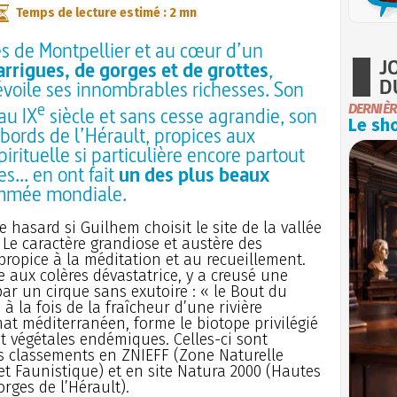
Temps de lecture estimé : 2 mn
ès de Montpellier et au cœur d’un
J
rrigues, de gorges et de grottes
,
D
voile ses innombrables richesses. Son
e
DERNIÈR
au IX
siècle et sans cesse agrandie, son
Le sho
bords de l’Hérault, propices aux
rituelle si particulière encore partout
s... en ont fait
un des plus beaux
mmée mondiale.
e hasard si Guilhem choisit le site de la vallée
. Le caractère grandiose et austère des
propice à la méditation et au recueillement.
e aux colères dévastatrice, y a creusé une
ar un cirque sans exutoire : « le Bout du
 à la fois de la fraîcheur d’une rivière
at méditerranéen, forme le biotope privilégié
t végétales endémiques. Celles-ci sont
es classements en ZNIEFF (Zone Naturelle
 et Faunistique) et en site Natura 2000 (Hautes
rges de l’Hérault).