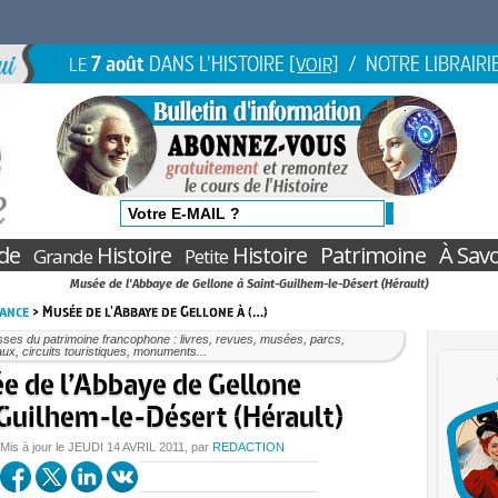
7 août
DANS L'HISTOIRE
/ NOTRE LIBRAIRI
LE
[VOIR]
de
Histoire
Histoire
Patrimoine
À Savo
Grande
Petite
Musée de l'Abbaye de Gellone à Saint-Guilhem-le-Désert (Hérault)
rance
> Musée de l'Abbaye de Gellone à (…)
ses du patrimoine francophone : livres, revues, musées, parcs,
ux, circuits touristiques, monuments...
e de l’Abbaye de Gellone
-Guilhem-le-Désert (Hérault)
 Mis à jour le
JEUDI
14 AVRIL 2011
, par
REDACTION