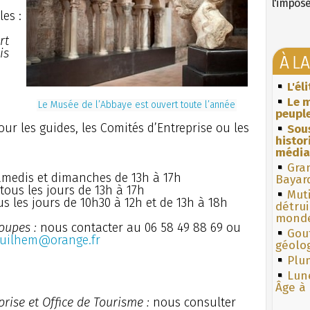
l'impos
les :
rt
is
À L
L'él
Le m
Le Musée de l’Abbaye est ouvert toute l’année
peuple
pour les guides, les Comités d’Entreprise ou les
Sous
histo
média
Gra
amedis et dimanches de 13h à 17h
Bayar
tous les jours de 13h à 17h
Muti
s les jours de 10h30 à 12h et de 13h à 18h
détrui
monde
oupes :
nous contacter au 06 58 49 88 69 ou
Gouf
-guilhem@orange.fr
géolo
Plum
Lun
Âge à 
rise et Office de Tourisme :
nous consulter