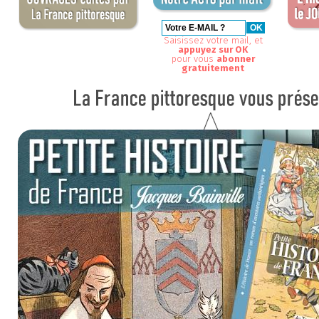
Saisissez votre mail, et
appuyez sur OK
pour vous
abonner
gratuitement