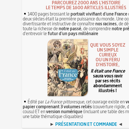
PARCOUREZ 2000 ANS L'HISTOIRE
LE TEMPS DE 1600 ARTICLES ILLUSTRÉS
1400 pages brossant le
portrait vivifiant d'une France
deux siècles était la première puissance du monde. Une oc
divertissante et instructive de connaître
nos racines
, de dé
toute la richesse de
notre passé
, de comprendre
notre pr
d'entrevoir le
futur d'un pays millénaire
QUE VOUS SOYEZ
UN SIMPLE
CURIEUX
OU UN FÉRU
D'HISTOIRE,
Il était une France
saura vous ravir
par ses récits
abondamment
illustrés !
Édité par
La France pittoresque
, cet ouvrage existe en
v
papier comprenant 3 volumes reliés
(couverture rigide, d
cousu) ET en
version numérique
(incluant une table des m
une table thématique cliquables)
►
PRÉSENTATION ET COMMANDE
◄