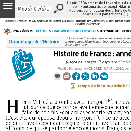
7 août 1834 : mort de l'inventeur du 
semi-automatique Joseph-Marie
Heureux continuateur des efforts de V
comme lui a perfectionné (…)
Histoire France, 1543. Brouille de Henri VIII avec François Ier. Alliance roi de France ave
ravage Provence
Vous êtes ici :
Accueil
>
Chronologie de l’Histoire
> Histoire de France
L’Histoire de France année après année. Chr
Chronologie de l’Histoire
personnages historiques, événements célèbre
lieux importants
Histoire de France : an
er
er
(Règne de François I
depuis le 1
janvie
Publié / Mis à jour le
VENDREDI
9 AVRIL 2010
, par
Temps de lecture estimé : 1
H
er
enri VIII, déjà brouillé avec François I
, achev
lui, sur ce que ce prince avait empêché le mari
faire de son fils Edouard avec Marie Stuart, e
(c’est elle qui épousa depuis François II). Il se lie ave
de qui il avait cependant reçu et à qui il avait fait de
affronts, ce qui se pardonne encore moins. François Ie