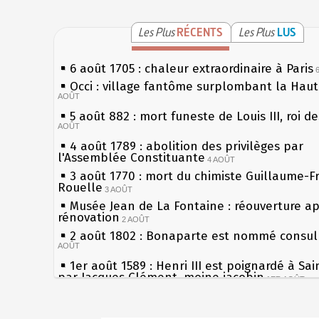
Les Plus
RÉCENTS
Les Plus
LUS
6 août 1705 : chaleur extraordinaire à Paris
Occi : village fantôme surplombant la Hau
AOÛT
5 août 882 : mort funeste de Louis III, roi d
AOÛT
4 août 1789 : abolition des privilèges par
l'Assemblée Constituante
4 AOÛT
3 août 1770 : mort du chimiste Guillaume-F
Rouelle
3 AOÛT
Musée Jean de La Fontaine : réouverture a
rénovation
2 AOÛT
2 août 1802 : Bonaparte est nommé consul 
AOÛT
1er août 1589 : Henri III est poignardé à Sa
par Jacques Clément, moine jacobin
1ER AOÛT
31 juillet 1899 : décret instaurant les moug
boîtes aux lettres en fonte de Léon Mougeot
Sécheresses (Grandes), étés caniculaires à 