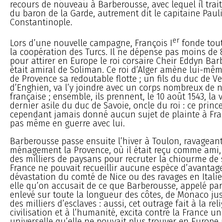
recours de nouveau à Barberousse, avec lequel il trai
du baron de la Garde, autrement dit le capitaine Paul
Constantinople.
er
Lors d’une nouvelle campagne, François I
fonde tout
la coopération des Turcs. Il ne dépense pas moins de
pour attirer en Europe le roi corsaire Cheir Eddyn Bar
était amiral de Soliman. Ce roi d’Alger amène lui-mêm
de Provence sa redoutable flotte ; un fils du duc de 
d’Enghien, va l’y joindre avec un corps nombreux de 
française ; ensemble, ils prennent, le 10 août 1543, la v
dernier asile du duc de Savoie, oncle du roi : ce prince
cependant jamais donné aucun sujet de plainte à Franç
pas même en guerre avec lui.
Barberousse passe ensuite l’hiver à Toulon, ravagean
ménagement la Provence, où il était reçu comme ami, 
des milliers de paysans pour recruter la chiourme de 
France ne pouvait recueillir aucune espèce d’avantage
dévastation du comté de Nice ou des ravages en Italie,
elle qu’on accusait de ce que Barberousse, appelé par 
enlevé sur toute la longueur des côtes, de Monaco jusq
des milliers d’esclaves : aussi, cet outrage fait à la reli
civilisation et à l’humanité, excita contre la France u
universelle qu’elle ne pouvait plus trouver en Europe u