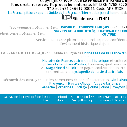
Copyright © 1999-2026
LA FRANCE PITTORESQ
Tous droits réservés. Reproduction interdite. N° ISSN 1768-327
N° Siret 481 246619 00011. Code APE 913E
La France pittoresque
et
Guide de la France d'hier et d'aujourd'hui
sont d
Site déposé à l'INPI
Recommandé notamment par
MAISON DU TOURISME FRANÇAIS
dès 2003 e
SIGNETS DE LA BIBLIOTHÈQUE NATIONALE DE FR
Mentionné notamment par
CULTURE
Services La France pittoresque
|
Politique de confidenti
L'événement historique du jour
LA FRANCE PITTORESQUE :
1 - Guide en ligne des
richesses de la France d'h
1999 :
Histoire de France, patrimoine historique
et culturel
gîtes et chambres d'hôtes
, tourisme, gastronomie
2 -
Magazine d'histoire
36 pages couleur depuis 200
une véritable
encyclopédie de la vie d'autrefois
Découvrir des ouvrages sur les communes de nos départements :
Ain
|
Aisn
Provence
|
Hautes-Alpes
|
Alpes-Maritimes
Ardèche
|
Ardennes
|
Ariège
|
Aube
|
Aude
|
Aveyron
Magazine
|
Encyclopédie
|
Blog
|
Facebook
|
X
|
LinkedIn
|
VK
|
Instagram
|
YouTube
Tumblr
|
Librairie
|
Paris pittoresque
|
Prénoms
|
Services