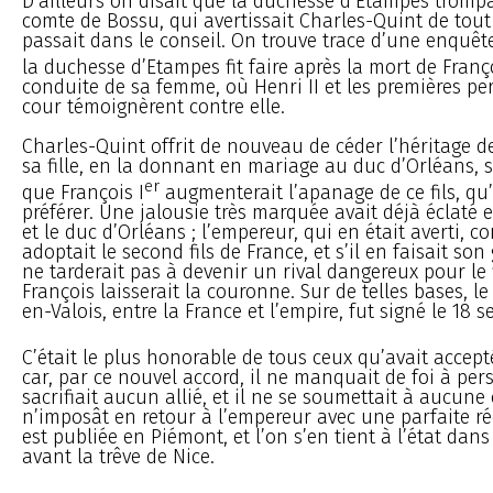
D’ailleurs on disait que la duchesse d’Etampes trompai
comte de Bossu, qui avertissait Charles-Quint de tout
passait dans le conseil. On trouve trace d’une enquêt
la duchesse d’Etampes fit faire après la mort de Franço
conduite de sa femme, où Henri II et les premières p
cour témoignèrent contre elle.
Charles-Quint offrit de nouveau de céder l’héritage 
sa fille, en la donnant en mariage au duc d’Orléans, 
er
que François I
augmenterait l’apanage de ce fils, qu’i
préférer. Une jalousie très marquée avait déjà éclaté 
et le duc d’Orléans ; l’empereur, qui en était averti, c
adoptait le second fils de France, et s’il en faisait son
ne tarderait pas à devenir un rival dangereux pour le 
François laisserait la couronne. Sur de telles bases, le
en-Valois, entre la France et l’empire, fut signé le 18 
C’était le plus honorable de tous ceux qu’avait accept
car, par ce nouvel accord, il ne manquait de foi à pers
sacrifiait aucun allié, et il ne se soumettait à aucune 
n’imposât en retour à l’empereur avec une parfaite réc
est publiée en Piémont, et l’on s’en tient à l’état dans
avant la trêve de Nice.