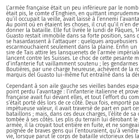
L’armée française était un peu inférieure par le nombr
était pis, le comte d’Enghien, en quittant imprudemm
qu’il occupait la veille, avait laissé à l’ennemi l’avant
Au point où en étaient les choses, il crut qu’il n’en d
donner la bataille. Elle fut livrée le lundi de Pâques, 14
Guasto restait immobile dans sa forte position, sans 
se hasardassent à l’attaquer : quelques arquebusiers
escarmouchaient seulement dans la plaine. Enfin u
sire de Tais attire les lansquenets de l’armée impériale
lancent contre les Suisses. Le choc de cette pesante 
d’infanterie fut vaillamment soutenu ; les gendarmes 
Boutières, par une charge heureuse, achèvent de la ro
marquis del Guasto lui-même fut entraîné dans la dé
Cependant à son aile gauche ses vieilles bandes espa
point perdu l’avantage : l’infanterie italienne et prov
française avait fui devant elles, et tout l’effort du co
s’était porté dès lors de ce côté. Deux fois, emporté p
impétueuse valeur, il avait traversé de part en part ce
bataillons ; mais, dans ces deux charges, l’élite de sa 
tombée à ses côtés. Les plis du terrain lui dérobant le
armée, il la croyait tout entière en fuite, et ne songeai
poignée de braves gens qui l’entouraient, qu’à vendr
vie, lorsque parut le corps de bataille victorieux des 