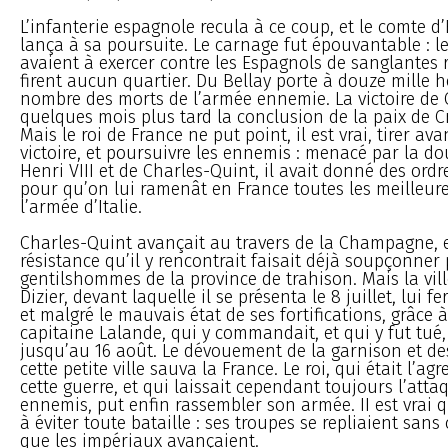
L’infanterie espagnole recula à ce coup, et le comte d
lança à sa poursuite. Le carnage fut épouvantable : le
avaient à exercer contre les Espagnols de sanglantes r
firent aucun quartier. Du Bellay porte à douze mille
nombre des morts de l’armée ennemie. La victoire de C
quelques mois plus tard la conclusion de la paix de C
Mais le roi de France ne put point, il est vrai, tirer av
victoire, et poursuivre les ennemis : menacé par la d
Henri VIII et de Charles-Quint, il avait donné des ordr
pour qu’on lui ramenât en France toutes les meilleur
l’armée d’Italie.
Charles-Quint avançait au travers de la Champagne, e
résistance qu’il y rencontrait faisait déjà soupçonner
gentilshommes de la province de trahison. Mais la vill
Dizier, devant laquelle il se présenta le 8 juillet, lui f
et malgré le mauvais état de ses fortifications, grâce à
capitaine Lalande, qui y commandait, et qui y fut tué, 
jusqu’au 16 août. Le dévouement de la garnison et de
cette petite ville sauva la France. Le roi, qui était l’a
cette guerre, et qui laissait cependant toujours l’att
ennemis, put enfin rassembler son armée. II est vrai qu
à éviter toute bataille : ses troupes se repliaient san
que les impériaux avançaient.