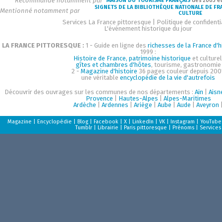
Recommandé notamment par
MAISON DU TOURISME FRANÇAIS
dès 2003 e
SIGNETS DE LA BIBLIOTHÈQUE NATIONALE DE FR
Mentionné notamment par
CULTURE
Services La France pittoresque
|
Politique de confidenti
L'événement historique du jour
LA FRANCE PITTORESQUE :
1 - Guide en ligne des
richesses de la France d'h
1999 :
Histoire de France, patrimoine historique
et culturel
gîtes et chambres d'hôtes
, tourisme, gastronomie
2 -
Magazine d'histoire
36 pages couleur depuis 200
une véritable
encyclopédie de la vie d'autrefois
Découvrir des ouvrages sur les communes de nos départements :
Ain
|
Aisn
Provence
|
Hautes-Alpes
|
Alpes-Maritimes
Ardèche
|
Ardennes
|
Ariège
|
Aube
|
Aude
|
Aveyron
Magazine
|
Encyclopédie
|
Blog
|
Facebook
|
X
|
LinkedIn
|
VK
|
Instagram
|
YouTube
Tumblr
|
Librairie
|
Paris pittoresque
|
Prénoms
|
Services