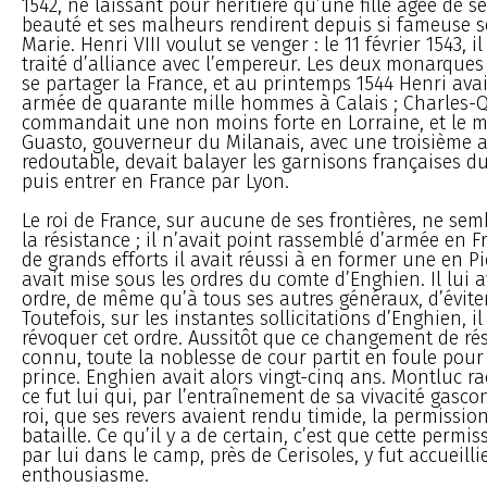
1542, ne laissant pour héritière qu’une fille âgée de s
beauté et ses malheurs rendirent depuis si fameuse 
Marie. Henri VIII voulut se venger : le 11 février 1543, i
traité d’alliance avec l’empereur. Les deux monarques
se partager la France, et au printemps 1544 Henri ava
armée de quarante mille hommes à Calais ; Charles-
commandait une non moins forte en Lorraine, et le m
Guasto, gouverneur du Milanais, avec une troisième
redoutable, devait balayer les garnisons françaises du
puis entrer en France par Lyon.
Le roi de France, sur aucune de ses frontières, ne sem
la résistance ; il n’avait point rassemblé d’armée en 
de grands efforts il avait réussi à en former une en Pi
avait mise sous les ordres du comte d’Enghien. Il lui 
ordre, de même qu’à tous ses autres généraux, d’éviter
Toutefois, sur les instantes sollicitations d’Enghien, il
révoquer cet ordre. Aussitôt que ce changement de rés
connu, toute la noblesse de cour partit en foule pour 
prince. Enghien avait alors vingt-cinq ans. Montluc 
ce fut lui qui, par l’entraînement de sa vivacité gasco
roi, que ses revers avaient rendu timide, la permission 
bataille. Ce qu’il y a de certain, c’est que cette permi
par lui dans le camp, près de Cerisoles, y fut accueilli
enthousiasme.