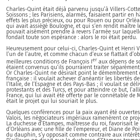
Charles-Quint était déjà parvenu jusqu’à Villers-Cotte
Soissons ; les Parisiens, alarmés, faisaient partir en h
effets les plus précieux, ou pour Rouen ou pour Orléans
qui avait assiégé Boulogne, et qui s’en rendit maître 
pouvait aisément prendre à revers l’armée sur laquell
fondait toute son espérance : alors le roi était perdu.
Heureusement pour celui-ci, Charles-Quint et Henri VI
l’un de l’autre, et comme chacun d’eux se flattait d’ob
er
meilleures conditions de François I
aux dépens de so
étaient convenus qu’ils pourraient traiter séparément
Or Charles-Quint ne désirait point le démembrement
française : il voulait achever d’anéantir les libertés d
l’Italie, de l’Espagne et des Pays-Bas ; il voulait se dél
protestants et des Turcs, et pour atteindre ce but, l’al
France, qui lui avait été offerte par le connétable de
était le projet qui lui souriait le plus.
Quelques conférences pour la paix ayant été ouvertes
Valois, les négociateurs impériaux ramenèrent ce proje
La duchesse d’Etampes, maîtresse du roi, favorisait l
d’Orléans avec une fille de l’empereur, et Diane de Poi
du dauphin, s’y opposait comme contraire aux intérê