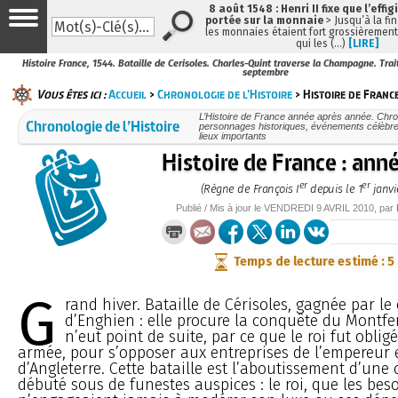
8 août 1548 : Henri II fixe que l’effig
portée sur la monnaie
> Jusqu’à la fin
les monnaies étaient fort grossièrement 
qui les (…)
[LIRE]
Histoire France, 1544. Bataille de Cerisoles. Charles-Quint traverse la Champagne. Trai
septembre
Vous êtes ici :
Accueil
>
Chronologie de l’Histoire
> Histoire de France
L’Histoire de France année après année. Chr
Chronologie de l’Histoire
personnages historiques, événements célèbre
lieux importants
Histoire de France : an
er
er
(Règne de François I
depuis le 1
janvie
Publié / Mis à jour le
VENDREDI
9 AVRIL 2010
, par
Temps de lecture estimé : 5
G
rand hiver. Bataille de Cérisoles, gagnée par le
d’Enghien : elle procure la conquête du Montfer
n’eut point de suite, par ce que le roi fut obligé
armée, pour s’opposer aux entreprises de l’empereur e
d’Angleterre. Cette bataille est l’aboutissement d’un
débuté sous de funestes auspices : le roi, que les beso