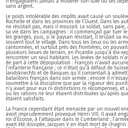
n’engageaient jamais à modérer son luxe ou ses dépen
sans argent.
Le poids intolérable des impôts avait causé un soulè
Rochelle et dans les provinces de l’Ouest. Dans les aut
ne résistait pas, mais il mourait. Le soldat, sans paie, 
sa vie dans les campagnes : il commençait par tuer le b
les granges, puis, si le paysan résistait, il brûlait sa m
souvent tout le village. Dans tous les lieux où les arm
cantonnées, et surtout près des frontières, on pouvait
plusieurs lieues de terrain, en Picardie jusqu’à dix-sep
rencontrer un seul habitant. Les levées de soldats n’a
de part à cette dépopulation : François n’avait aucun
l’infanterie française ; ce n’était qu’à défaut de Suisse
landsknechts et de Basques qu’il consentait à admet
bataillons français dans son armée ; encore il n’essay
soumettre à la discipline que par la rigueur des puniti
n’y avait pour eux ni distinctions ni récompenses, et 
ou les rations ne leur étaient distribuées qu’après qu
étaient satisfaits.
La France cependant était menacée par un nouvel en
avoit imprudemment provoqué Henri VIII. Il avait eng
roi d’Écosse, à l’attaquer dans le Cumberland ; l’armé
avait été dissipée, Jacques V en était mort de chagrin