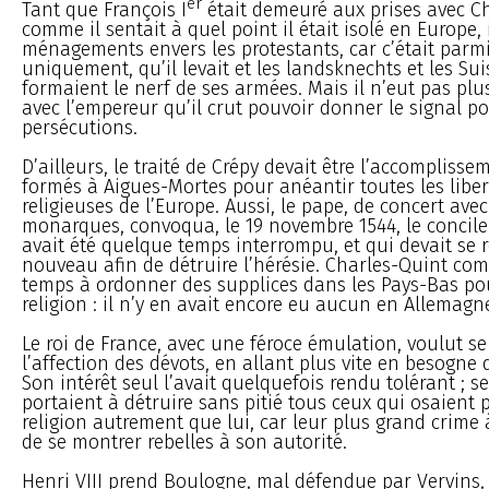
er
Tant que François I
était demeuré aux prises avec C
comme il sentait à quel point il était isolé en Europe, 
ménagements envers les protestants, car c’était parm
uniquement, qu’il levait et les landsknechts et les Sui
formaient le nerf de ses armées. Mais il n’eut pas plus 
avec l’empereur qu’il crut pouvoir donner le signal p
persécutions.
D’ailleurs, le traité de Crépy devait être l’accomplisse
formés à Aigues-Mortes pour anéantir toutes les libert
religieuses de l’Europe. Aussi, le pape, de concert ave
monarques, convoqua, le 19 novembre 1544, le concile 
avait été quelque temps interrompu, et qui devait se 
nouveau afin de détruire l’hérésie. Charles-Quint 
temps à ordonner des supplices dans les Pays-Bas po
religion : il n’y en avait encore eu aucun en Allemagn
Le roi de France, avec une féroce émulation, voulut 
l’affection des dévots, en allant plus vite en besogne
Son intérêt seul l’avait quelquefois rendu tolérant ; se
portaient à détruire sans pitié tous ceux qui osaient 
religion autrement que lui, car leur plus grand crime 
de se montrer rebelles à son autorité.
Henri VIII prend Boulogne, mal défendue par Vervins,