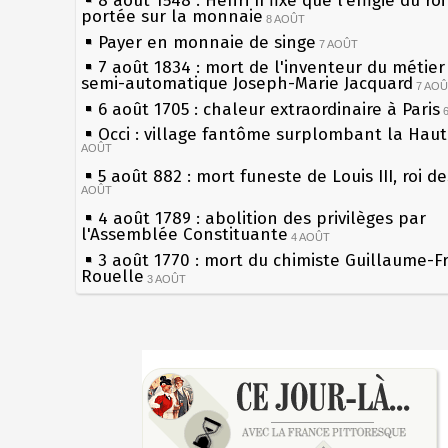
8 août 1548 : Henri II fixe que l’effigie du ro
portée sur la monnaie
8 AOÛT
Payer en monnaie de singe
7 AOÛT
7 août 1834 : mort de l'inventeur du métier 
semi-automatique Joseph-Marie Jacquard
7 AO
6 août 1705 : chaleur extraordinaire à Paris
Occi : village fantôme surplombant la Hau
AOÛT
5 août 882 : mort funeste de Louis III, roi d
AOÛT
4 août 1789 : abolition des privilèges par
l'Assemblée Constituante
4 AOÛT
3 août 1770 : mort du chimiste Guillaume-F
Rouelle
3 AOÛT
Musée Jean de La Fontaine : réouverture a
rénovation
2 AOÛT
2 août 1802 : Bonaparte est nommé consul 
Sécheresses (Grandes), étés caniculaires à 
AOÛT
les siècles
1er août 1589 : Henri III est poignardé à Sa
27 mai 1610 : supplice de François Ravaillac
par Jacques Clément, moine jacobin
du roi Henri IV
1ER AOÛT
31 juillet 1899 : décret instaurant les moug
Pierre qui roule n'amasse pas mousse
boîtes aux lettres en fonte de Léon Mougeot