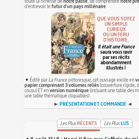
toute la richesse de
notre passé
, de comprendre
notre pr
d'entrevoir le
futur d'un pays millénaire
QUE VOUS SOYEZ
UN SIMPLE
CURIEUX
OU UN FÉRU
D'HISTOIRE,
Il était une France
saura vous ravir
par ses récits
abondamment
illustrés !
Édité par
La France pittoresque
, cet ouvrage existe en
v
papier comprenant 3 volumes reliés
(couverture rigide, d
cousu) ET en
version numérique
(incluant une table des m
une table thématique cliquables)
►
PRÉSENTATION ET COMMANDE
◄
Les Plus
RÉCENTS
Les Plus
LUS