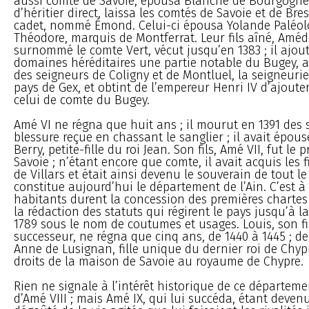
aussi comte de Savoie, épousa Blanche de Bourgogne, 
d’héritier direct, laissa les comtés de Savoie et de Bre
cadet, nommé Émond. Celui-ci épousa Yolande Paléolog
Théodore, marquis de Montferrat. Leur fils aîné, Amé
surnommé le comte Vert, vécut jusqu’en 1383 ; il ajou
domaines héréditaires une partie notable du Bugey, a
des seigneurs de Coligny et de Montluel, la seigneurie
pays de Gex, et obtint de l’empereur Henri IV d’ajouter
celui de comte du Bugey.
Amé VI ne régna que huit ans ; il mourut en 1391 des 
blessure reçue en chassant le sanglier ; il avait épou
Berry, petite-fille du roi Jean. Son fils, Amé VII, fut le
Savoie ; n’étant encore que comte, il avait acquis les f
de Villars et était ainsi devenu le souverain de tout le 
constitue aujourd’hui le département de l’Ain. C’est à 
habitants durent la concession des premières charte
la rédaction des statuts qui régirent le pays jusqu’à l
1789 sous le nom de coutumes et usages. Louis, son fi
successeur, ne régna que cinq ans, de 1440 à 1445 ; d
Anne de Lusignan, fille unique du dernier roi de Chypr
droits de la maison de Savoie au royaume de Chypre.
Rien ne signale à l’intérêt historique de ce départeme
d’Amé VIII ; mais Amé IX, qui lui succéda, étant devenu