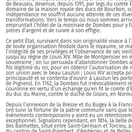
de Beaujeu, devenue, depuis 1391, par legs du comte 
domaine de la maison royale des ducs de Bourbon, s
indépendance ne souffrit aucune atteinte de ces dive
transformations. Vers le temps où nous sommes arrivé
empruntait l’hôtel de la monnaie de Dombes pour y fa
pièces d’argent et de cuivre à son effigie.
Ce petit État, survivant dans son originalité vivace à
de toute organisation féodale dans le royaume, se ma
l’intégrité de ses privilèges et l’observance de ses vie
jusqu’au règne de Louis XIV. Mlle de Montpensier en é
souveraine ; on lui persuada d’abandonner Dombes 
fils légitimé du roi, pour en obtenir l’autorisation de
son union avec le beau Lauzun ; Louis XIV accepta pou
principauté et se contenta d’ouvrir à Lauzun les porte
de Pignerol. En 1762, la Dombes fut irrévocablement ré
couronne en vertu d’un échange qu’en fit le comte d’E
du duc du Maine, contre le duché de Gisors, en Norm
Depuis l’annexion de la Bresse et du Bugey à la Franc
ont suivi la fortune de la patrie commune sans que l
événements contemporains y aient eu un retentissem
exceptionnel. Signalons cependant, en 1814, la belle d
des Balmettes, situé entre Saint-Germain et Torcieu, p
du canton de Saint-Piambert, d’Ambérieu et de Belley