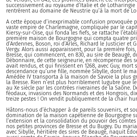
successivement au royaume d’Italie et de Lotharingie ;
rentrèrent au domaine de Neustrie qu’à la mort de Loui
A cette époque d’inexprimable confusion provoquée p
vaste empire de Charlemagne, compliquée par le capit
Kiersy-sur-Oise, qui fonda les fiefs, se rattache l’éta
première maison de Bourgogne qui compta quatre pri
d’Ardennes, Boson, roi d’Arles, Richard le Justicier et G
Vergy. Alors aussi apparaissent, pour la première fois
Bresse, qui commencent, en 830, au sire de Beaugé, do
Débonnaire, de cette seigneurie, en récompense des ser
avait rendus, et qui finissent en 1268, avec Guy, mort 
descendance qu’une fille, nommée Sibylle, dont le ma
Amédée IV transporta à la maison de Savoie la plus g
la Bresse. Rien n’est plus horriblement lugubre que le
au Xe siècle par les contrées riveraines de la Saône. 
féodaux, invasions des Normands et des Hongrois, dix
treize pestes ! On vendit publiquement de la chair h
Hâtons-nous d’échapper à de pareils souvenirs, et so
domination de la maison capétienne de Bourgogne s
l’extension et la consolidation du pouvoir des comtes
nos petites provinces de Bresse et du Bugey. Du mari
avec Sibylle, héritière des sires de Beaugé, naquit Édo