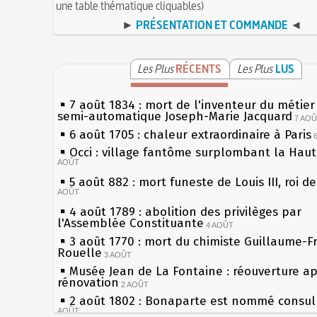
une table thématique cliquables)
►
PRÉSENTATION ET COMMANDE
◄
Les Plus
RÉCENTS
Les Plus
LUS
7 août 1834 : mort de l'inventeur du métier 
semi-automatique Joseph-Marie Jacquard
7 AO
6 août 1705 : chaleur extraordinaire à Paris
Occi : village fantôme surplombant la Hau
AOÛT
5 août 882 : mort funeste de Louis III, roi d
AOÛT
4 août 1789 : abolition des privilèges par
l'Assemblée Constituante
4 AOÛT
3 août 1770 : mort du chimiste Guillaume-F
Rouelle
3 AOÛT
Musée Jean de La Fontaine : réouverture a
rénovation
2 AOÛT
2 août 1802 : Bonaparte est nommé consul 
AOÛT