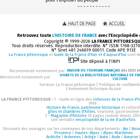
- - - - - - - - - - -
Retrouvez toute
L'HISTOIRE DE FRANCE
avec l'Encyclopédie
Copyright © 1999-2026
LA FRANCE PITTORESQ
Tous droits réservés. Reproduction interdite. N° ISSN 1768-327
N° Siret 481 246619 00011. Code APE 913E
La France pittoresque
et
Guide de la France d'hier et d'aujourd'hui
sont d
Site déposé à l'INPI
Recommandé notamment par
MAISON DU TOURISME FRANÇAIS
dès 2003 e
SIGNETS DE LA BIBLIOTHÈQUE NATIONALE DE FR
Mentionné notamment par
CULTURE
Services La France pittoresque
|
Politique de confidenti
L'événement historique du jour
LA FRANCE PITTORESQUE :
1 - Guide en ligne des
richesses de la France d'h
1999 :
Histoire de France, patrimoine historique
et culturel
gîtes et chambres d'hôtes
, tourisme, gastronomie
2 -
Magazine d'histoire
36 pages couleur depuis 200
une véritable
encyclopédie de la vie d'autrefois
Découvrir des ouvrages sur les communes de nos départements :
Ain
|
Aisn
Provence
|
Hautes-Alpes
|
Alpes-Maritimes
Ardèche
|
Ardennes
|
Ariège
|
Aube
|
Aude
|
Aveyron