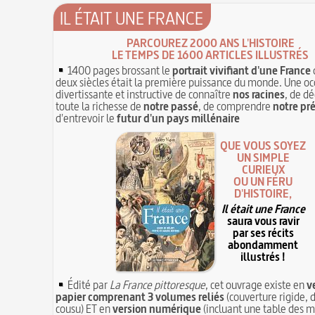
IL ÉTAIT UNE FRANCE
PARCOUREZ 2000 ANS L'HISTOIRE
LE TEMPS DE 1600 ARTICLES ILLUSTRÉS
1400 pages brossant le
portrait vivifiant d'une France
deux siècles était la première puissance du monde. Une oc
divertissante et instructive de connaître
nos racines
, de dé
toute la richesse de
notre passé
, de comprendre
notre pr
d'entrevoir le
futur d'un pays millénaire
QUE VOUS SOYEZ
UN SIMPLE
CURIEUX
OU UN FÉRU
D'HISTOIRE,
Il était une France
saura vous ravir
par ses récits
abondamment
illustrés !
Édité par
La France pittoresque
, cet ouvrage existe en
v
papier comprenant 3 volumes reliés
(couverture rigide, d
cousu) ET en
version numérique
(incluant une table des m