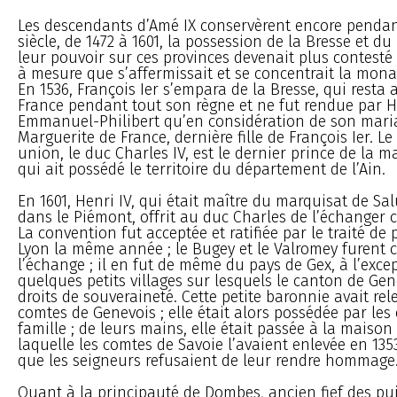
Les descendants d’Amé IX conservèrent encore pendan
siècle, de 1472 à 1601, la possession de la Bresse et du
leur pouvoir sur ces provinces devenait plus contesté 
à mesure que s’affermissait et se concentrait la mona
En 1536, François Ier s’empara de la Bresse, qui resta
France pendant tout son règne et ne fut rendue par H
Emmanuel-Philibert qu’en considération de son mari
Marguerite de France, dernière fille de François Ier. Le 
union, le duc Charles IV, est le dernier prince de la 
qui ait possédé le territoire du département de l’Ain.
En 1601, Henri IV, qui était maître du marquisat de Sa
dans le Piémont, offrit au duc Charles de l’échanger c
La convention fut acceptée et ratifiée par le traité de 
Lyon la même année ; le Bugey et le Valromey furent
l’échange ; il en fut de même du pays de Gex, à l’exce
quelques petits villages sur lesquels le canton de Genè
droits de souveraineté. Cette petite baronnie avait rel
comtes de Genevois ; elle était alors possédée par les 
famille ; de leurs mains, elle était passée à la maison 
laquelle les comtes de Savoie l’avaient enlevée en 135
que les seigneurs refusaient de leur rendre hommage
Quant à la principauté de Dombes, ancien fief des pu