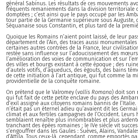
général Sabinus. Les résultats de ces mouvements avo
fréquents remaniements dans la division territoriale 
domptées ; c’est ainsi que le pays occupé par les Amba
tour partie de la Germanie supérieure sous Auguste, 
Séquanaise sous Constantin, et plus tard de la premi
Quoique les Romains n’aient point laissé, de leur pas
département de l’Ain, des traces aussi monumentale
certaines autres contrées de la France, leur civilisatio
restée sans influence sur l’adoucissement des mœurs
l’amélioration des voies de communication et sur l’e
des villes et bourgs existant à cette époque ; des ruin
d’autels votifs, d’aqueducs, des égouts, des bains té
de cette initiation à l’art antique, qui fut comme la m
providentielle de la conquête romaine.
On prétend que le Valromey (
vallis Romana
) doit son
qui fut fait de cette petite enclave du pays des Ambar
d’exil assigné aux citoyens romains bannis de l’Italie
n’était pas un éternel adieu qu’avaient dit les Germa
climat et aux fertiles campagnes de l’Occident. Leurs
semblaient renaître plus innombrables et plus ardent
tranchant des épées romaines ; le IVe siècle vit succe
s’engouffrer dans les Gaules : Suèves, Alains, Vandale
d’Attila. Tous ceux-là, cependant, comme emportés par