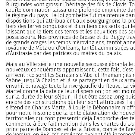
Burgundes vont grossir l’héritage des fils de Clovis. To
courte domination laissa une profonde empreinte dan
le régime du pays ; la loi gombette fut maintenue dan
dispositions qui attribuaient aux Bourguignons la pr
tiers des terres conquises et d’un tiers des serfs qui l
laissant que le tiers des terres et les deux tiers des s
possesseurs. Nos provinces de Bresse et du Bugey tra
de grands orages les temps mérovingiens, tantôt ann
royaume de Metz ou d’Orléans, tantôt administrées a
d’Austrasie par des patrices ou maires du palais.
Mais au VIIIe siècle une nouvelle secousse ébranla le s
nouveaux conquérants apparaissent ; cette fois, c’est 
arrivent : ce sont les Sarrasins d’Abd-el-Rhaman ; ils
Saône jusqu’à Chalon et là se partagent en deux armé
envahit et ravage toute la rive gauche du fleuve. La vi
Martel donne la date de leur dispersion ; on est moin
sur la durée de leur séjour ; il dut être assez long pu
encore des constructions qui leur sont attribuées. La
s’étend de Charles Martel à Louis le Débonnaire n’offr
pour notre histoire que la lente élaboration de nouvel
territoriales qui font pressentir déjà l’approche des t
commence à être fait mention dans les chartes du
Do
principauté de Dombes, et de la Brissia, comté de Bress
de Verdun, en 843, ces provinces avaient été incorpor