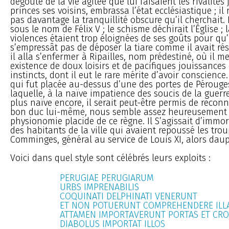
dégoûté de la vie agitée que lui faisaient les rivalités
princes ses voisins, embrassa l’état ecclésiastique ; il
pas davantage la tranquillité obscure qu’il cherchait. 
sous le nom de Félix V ; le schisme déchirait l’Église ; l
violences étaient trop éloignées de ses goûts pour qu’
s’empressât pas de déposer la tiare comme il avait rési
il alla s’enfermer à Ripailles, nom prédestiné, où il 
existence de doux loisirs et de pacifiques jouissance
instincts, dont il eut le rare mérite d’avoir conscience
qui fut placée au-dessus d’une des portes de Pérouge
laquelle, à la naïve impatience des soucis de la guerre,
plus naïve encore, il serait peut-être permis de reconna
bon duc lui-même, nous semble assez heureusement c
physionomie placide de ce règne. Il S’agissait d’immor
des habitants de la ville qui avaient repoussé les tro
Comminges, général au service de Louis XI, alors dau
Voici dans quel style sont célébrés leurs exploits :
PERUGIAE PERUGIARUM
URBS IMPRENABILIS
COQUINATI DELPHINATI VENERUNT
ET NON POTUERUNT COMPREHENDERE IL
ATTAMEN IMPORTAVERUNT PORTAS ET CR
DIABOLUS IMPORTAT ILLOS