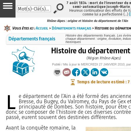
7 août 1834 : mort de l'inventeur du 
semi-automatique Joseph-Marie
Heureux continuateur des efforts de V
comme lui a perfectionné (…)
Rhône-Alpes : origine et histoire du département de l'Ain
Vous êtes ici :
Accueil
>
Départements français
> Histoire du départem
Histoire des départements français. Les événe
Départements français
chaque département : origine, évolution, indu
historiques
Histoire du département 
(Région Rhône-Alpes)
Publié / Mis à jour le
MERCREDI
27 JANVIER 2010
, pa
Temps de lecture estimé : 7
L
e département de l’Ain a été formé des ancienne
Bresse, du Bugey, du Valromey, du Pays de Gex et
principauté de Dombes. Son histoire, pour être c
donc se composer de l’histoire de ces diverses contrée
passé, eurent souvent des destinées différentes.
Avant la conquête romaine, la