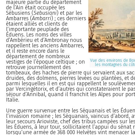
majeure partie du département
de l’Ain était occupée les
Sébusiens (
Sebusiani
) et par les
Ambarres (
Ambarri
) ; ces derniers
étaient alliés et clients de
l’importante peuplade des
Éduens. Les noms des villes
d’Ambérieu et d’Ambronay nous
rappellent les anciens Ambarres,
et il reste encore dans le
département de nombreux
Vue des environs de Bo
vestiges de l’époque celtique ; on
les montagnes du côt
retrouve journellement des
tombeaux, des haches de pierre qui servaient aux sacr
druides, des dolmens, pierres levées ou plantées, et d
parmi lesquelles il en est qui rappellent le soulèvem
par Vercingétorix, et d’autres qui constateraient le pa
séjour d’Annibal, quand il franchit les Alpes pour por
Italie.
Une guerre survenue entre les Séquanais et les Édue
l’invasion romaine ; les Séquanais, vaincus d’abord, 
leur secours Arioviste, chef des tribus campées sur les
les Éduens, à leur tour, sollicitaient l’appui du sénat
lorsqu’une armée de 368 000 Helvètes vint menacer l