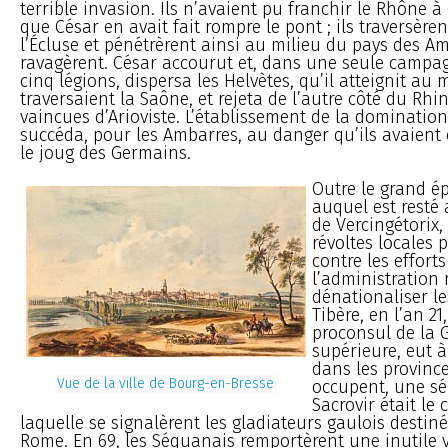
terrible invasion. Ils n’avaient pu franchir le Rhône 
que César en avait fait rompre le pont ; ils traversèrent
l’Écluse et pénétrèrent ainsi au milieu du pays des Am
ravagèrent. César accourut et, dans une seule campagn
cinq légions, dispersa les Helvètes, qu’il atteignit au
traversaient la Saône, et rejeta de l’autre côté du Rhi
vaincues d’Arioviste. L’établissement de la dominatio
succéda, pour les Ambarres, au danger qu’ils avaient
le joug des Germains.
Outre le grand é
auquel est resté
de Vercingétorix,
révoltes locales 
contre les efforts
l’administration
dénationaliser l
Tibère, en l’an 21,
proconsul de la
supérieure, eut à
dans les provinc
Vue de la ville de Bourg-en-Bresse
occupent, une sé
Sacrovir était le 
laquelle se signalèrent les gladiateurs gaulois destin
Rome. En 69, les Séquanais remportèrent une inutile vi