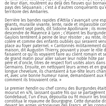
de leur élan, roulèrent au delà des fleuves qui bornai
pays des Séquanais ; c’est à d’autres conquérants qu’é
territoire des Ambarres.
Derrière les bandes rapides d’Attila s’avançait une e
géants, muraille vivante, lente, raide et impassible co
ils avaient sept pieds, dit Sidoine Apollinaire ; ils mi
descendre de Mayence à Lyon ; c’étaient les Burgunde
Gaulois tentèrent à peine de leur résister ; au reste, i
colère et comme des enfants oubliés qui seraient ven
place au foyer paternel. « Cantonnés militairement 
maison, dit Augustin Thierry, pouvant y jouer le rôle d
faisaient ce qu’ils voyaient faire au client romain et 
de grand matin pour aller saluer leur noble hôte par
père et d’oncle, titres de respect fort usités alors dans
Germains. Ensuite, en nettoyant leurs armes et en gra
longue chevelure, ils chantaient à tue-tête leurs cha
et, avec une bonne humeur naïve, demandaient aux
comment ils trouvaient cela. »
Le premier
hendin
ou chef connu des Burgundes était 
mourut en 476, laissant quatre fils qui se partagèrent 
Gondebaud, l’un d’eux, dépouilla ou fit mourir les troi
constitua le royaume de Bourgogne. Cette dynastie dis
devant les armes victorieuses des Francs, et les conq