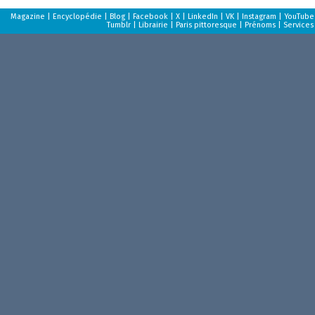
Magazine
|
Encyclopédie
|
Blog
|
Facebook
|
X
|
LinkedIn
|
VK
|
Instagram
|
YouTube
Tumblr
|
Librairie
|
Paris pittoresque
|
Prénoms
|
Services